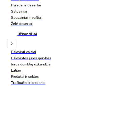
Pyragai ir desertai
Saldainiai
Sausainiai ir vafliai
Želė desertai
Užkandžiai
Džiovinti vaisiai
Džiovintos jūros gėrybės
Jūros dumblių užkandžiai
Latiao
Riešutai ir sėklos
Traškučiai ir krekeriai