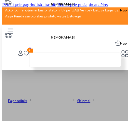
Nuo 40 Eur. pristatymas
NEMOKAMAS!
Pereiti prie pagrindinio turinio
Pereiti prie puslapio apačios
Alkoholiniai gėrimai bus pristatomi tik per UAB Venipak Lietuva kurjerius.
Nuo 
Azija Panda savo prekes pristato visoje Lietuvoje!
Nuo 40 Eur. pristatymas
NEMOKAMAS!
Alkoholiniai gėrimai bus pristatomi tik per UAB Venipak Lietuva kurjerius.
Nuo 
0
0
Shinmei
Pagrindinis
Produkto Gamintojas
Shinmei
Puslapis 1