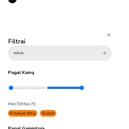
Filtrai
Search
...
Pagal Kainą
Min:
Max:
72
73
Pritaikyti filtrą
Išvalyti
Pagal Gamintoją