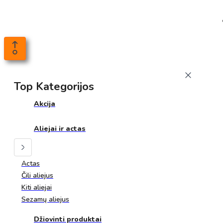
Top Kategorijos
Akcija
Aliejai ir actas
Actas
Čili aliejus
Kiti aliejai
Sezamų aliejus
Džiovinti produktai