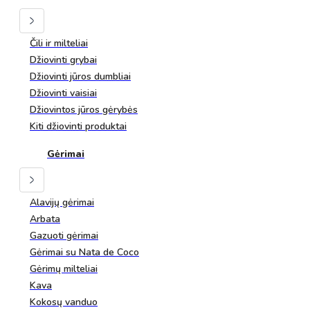
Čili ir milteliai
Džiovinti grybai
Džiovinti jūros dumbliai
Džiovinti vaisiai
Džiovintos jūros gėrybės
Kiti džiovinti produktai
Gėrimai
Alavijų gėrimai
Arbata
Gazuoti gėrimai
Gėrimai su Nata de Coco
Gėrimų milteliai
Kava
Kokosų vanduo