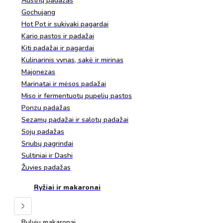
Austrių padažas
Gochujang
Hot Pot ir sukiyaki pagardai
Kario pastos ir padažai
Kiti padažai ir pagardai
Kulinarinis vynas, sakė ir mirinas
Majonezas
Marinatai ir mėsos padažai
Miso ir fermentuotų pupelių pastos
Ponzu padažas
Sezamų padažai ir salotų padažai
Sojų padažas
Sriubų pagrindai
Sultiniai ir Dashi
Žuvies padažas
Ryžiai ir makaronai
Bulvių makaronai