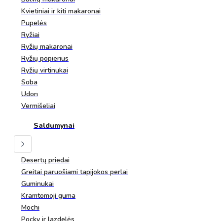
Kvietiniai ir kiti makaronai
Pupelės
Ryžiai
Ryžių makaronai
Ryžių popierius
Ryžių virtinukai
Soba
Udon
Vermišeliai
Saldumynai
Desertų priedai
Greitai paruošiami tapijokos perlai
Guminukai
Kramtomoji guma
Mochi
Pocky ir lazdelės