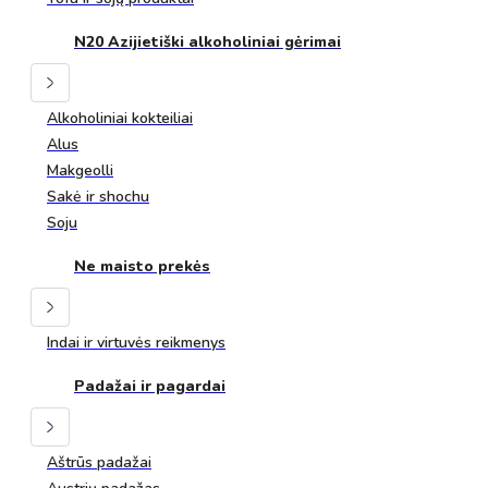
N20 Azijietiški alkoholiniai gėrimai
Alkoholiniai kokteiliai
Alus
Makgeolli
Sakė ir shochu
Soju
Ne maisto prekės
Indai ir virtuvės reikmenys
Padažai ir pagardai
Aštrūs padažai