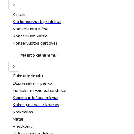
Kimchi
Kiti konservuoti produktai
Konservuota mėsa
Konservuoti vaisiai
Konservuotos daržovės
Maisto gaminimui
Cukrus ir druska
Džiūvėsėliai ir panko
Furikake ir ryžių pabarstukai
Kepimo ir tešlos mišiniai
Kokosų pienas ir kremas
Krakmolas
Miltai
Prieskoniai
Tofu ir sojų produktai