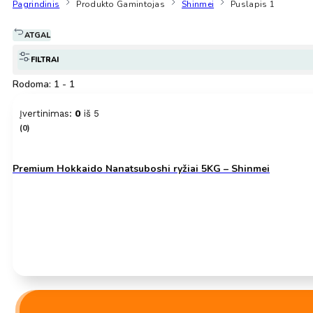
Pagrindinis
Produkto Gamintojas
Shinmei
Puslapis 1
ATGAL
FILTRAI
Rodoma: 1 - 1
Įvertinimas:
0
iš 5
(0)
Premium Hokkaido Nanatsuboshi ryžiai 5KG – Shinmei