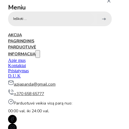
Meniu
Search
...
AKCIJA
PAGRINDINIS
PARDUOTUVĖ
INFORMACIJA
Apie mus
Kontaktai
Pristatymas
D.U.K
azijapanda@gmail.com
+370 658 65777
Parduotuvė veikia visą parą nuo:
00:00 val. iki 24:00 val.