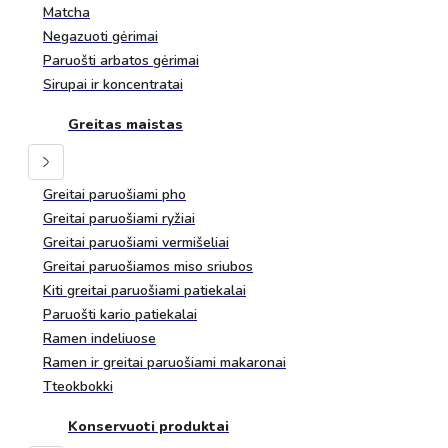
Matcha
Negazuoti gėrimai
Paruošti arbatos gėrimai
Sirupai ir koncentratai
Greitas maistas
Greitai paruošiami pho
Greitai paruošiami ryžiai
Greitai paruošiami vermišeliai
Greitai paruošiamos miso sriubos
Kiti greitai paruošiami patiekalai
Paruošti kario patiekalai
Ramen indeliuose
Ramen ir greitai paruošiami makaronai
Tteokbokki
Konservuoti produktai