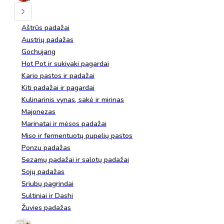
Aštrūs padažai
Austrių padažas
Gochujang
Hot Pot ir sukiyaki pagardai
Kario pastos ir padažai
Kiti padažai ir pagardai
Kulinarinis vynas, sakė ir mirinas
Majonezas
Marinatai ir mėsos padažai
Miso ir fermentuotų pupelių pastos
Ponzu padažas
Sezamų padažai ir salotų padažai
Sojų padažas
Sriubų pagrindai
Sultiniai ir Dashi
Žuvies padažas