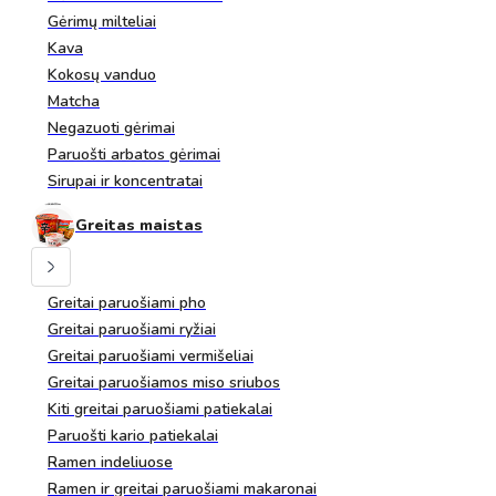
Gėrimų milteliai
Kava
Kokosų vanduo
Matcha
Negazuoti gėrimai
Paruošti arbatos gėrimai
Sirupai ir koncentratai
Greitas maistas
Greitai paruošiami pho
Greitai paruošiami ryžiai
Greitai paruošiami vermišeliai
Greitai paruošiamos miso sriubos
Kiti greitai paruošiami patiekalai
Paruošti kario patiekalai
Ramen indeliuose
Ramen ir greitai paruošiami makaronai