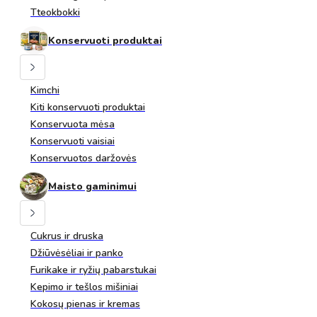
Tteokbokki
Konservuoti produktai
Kimchi
Kiti konservuoti produktai
Konservuota mėsa
Konservuoti vaisiai
Konservuotos daržovės
Maisto gaminimui
Cukrus ir druska
Džiūvėsėliai ir panko
Furikake ir ryžių pabarstukai
Kepimo ir tešlos mišiniai
Kokosų pienas ir kremas