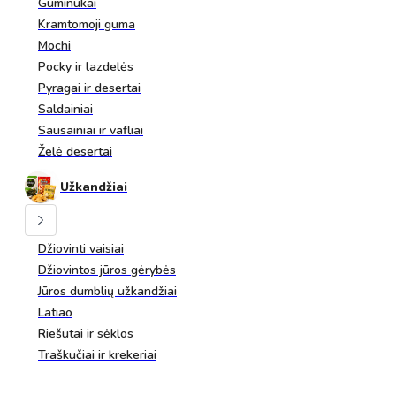
Guminukai
Kramtomoji guma
Mochi
Pocky ir lazdelės
Pyragai ir desertai
Saldainiai
Sausainiai ir vafliai
Želė desertai
Užkandžiai
Džiovinti vaisiai
Džiovintos jūros gėrybės
Jūros dumblių užkandžiai
Latiao
Riešutai ir sėklos
Traškučiai ir krekeriai