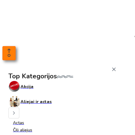
Top Kategorijos
Akcija
Aliejai ir actas
Actas
Čili aliejus