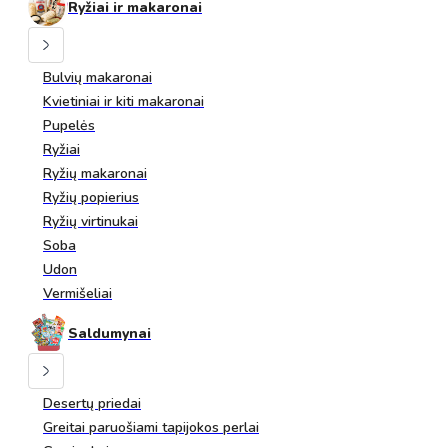
Ryžiai ir makaronai
Bulvių makaronai
Kvietiniai ir kiti makaronai
Pupelės
Ryžiai
Ryžių makaronai
Ryžių popierius
Ryžių virtinukai
Soba
Udon
Vermišeliai
Saldumynai
Desertų priedai
Greitai paruošiami tapijokos perlai