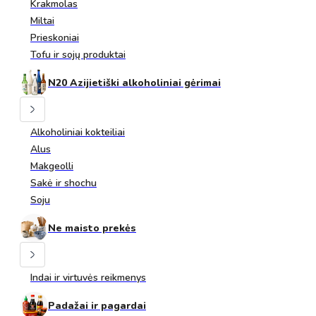
Krakmolas
Miltai
Prieskoniai
Tofu ir sojų produktai
N20 Azijietiški alkoholiniai gėrimai
Alkoholiniai kokteiliai
Alus
Makgeolli
Sakė ir shochu
Soju
Ne maisto prekės
Indai ir virtuvės reikmenys
Padažai ir pagardai