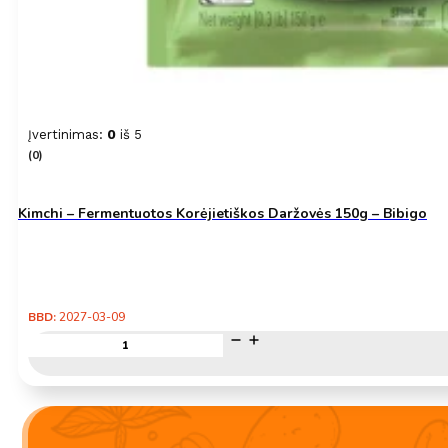
Įvertinimas:
0
iš 5
(0)
Kimchi – Fermentuotos Korėjietiškos Daržovės 150g – Bibigo
BBD:
2027-03-09
produkto
kiekis:
Kimchi
–
Fermentuotos
Korėjietiškos
Daržovės