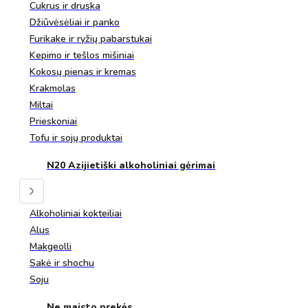
Cukrus ir druska
Džiūvėsėliai ir panko
Furikake ir ryžių pabarstukai
Kepimo ir tešlos mišiniai
Kokosų pienas ir kremas
Krakmolas
Miltai
Prieskoniai
Tofu ir sojų produktai
N20 Azijietiški alkoholiniai gėrimai
Alkoholiniai kokteiliai
Alus
Makgeolli
Sakė ir shochu
Soju
Ne maisto prekės