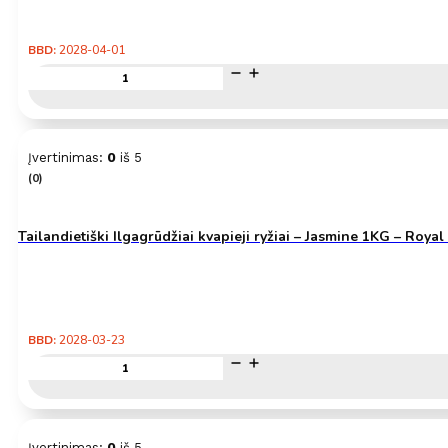
BBD:
2028-04-01
produkto
kiekis:
Ryžių
Popierius
22cm
Įvertinimas:
0
iš 5
400g
(0)
–
Bamboo
Tree
Tailandietiški Ilgagrūdžiai kvapieji ryžiai – Jasmine 1KG – Royal
BBD:
2028-03-23
produkto
kiekis:
Tailandietiški
Ilgagrūdžiai
kvapieji
Įvertinimas:
0
iš 5