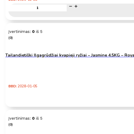
produkto
kiekis:
Japoniško
stiliaus
džiovinti
Įvertinimas:
0
iš 5
makaronai
(0)
453g
–
Sukina
Tailandietiški Ilgagrūdžiai kvapieji ryžiai – Jasmine 4.5KG – Roy
BBD:
2028-01-05
Įvertinimas:
0
iš 5
(0)