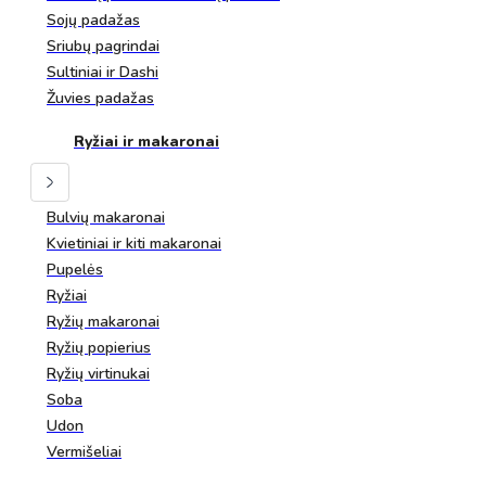
Sojų padažas
Sriubų pagrindai
Sultiniai ir Dashi
Žuvies padažas
Ryžiai ir makaronai
Bulvių makaronai
Kvietiniai ir kiti makaronai
Pupelės
Ryžiai
Ryžių makaronai
Ryžių popierius
Ryžių virtinukai
Soba
Udon
Vermišeliai