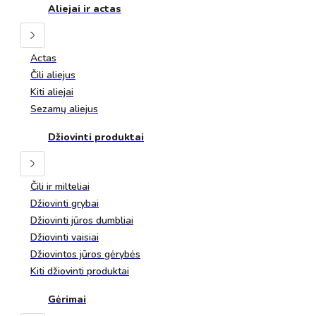
Aliejai ir actas
Actas
Čili aliejus
Kiti aliejai
Sezamų aliejus
Džiovinti produktai
Čili ir milteliai
Džiovinti grybai
Džiovinti jūros dumbliai
Džiovinti vaisiai
Džiovintos jūros gėrybės
Kiti džiovinti produktai
Gėrimai