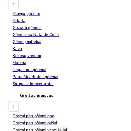
Alavijų gėrimai
Arbata
Gazuoti gėrimai
Gėrimai su Nata de Coco
Gėrimų milteliai
Kava
Kokosų vanduo
Matcha
Negazuoti gėrimai
Paruošti arbatos gėrimai
Sirupai ir koncentratai
Greitas maistas
Greitai paruošiami pho
Greitai paruošiami ryžiai
Greitai paruošiami vermišeliai