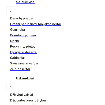
Saldumynai
Desertų priedai
Greitai paruošiami tapijokos perlai
Guminukai
Kramtomoji guma
Mochi
Pocky ir lazdelės
Pyragai ir desertai
Saldainiai
Sausainiai ir vafliai
Želė desertai
Užkandžiai
Džiovinti vaisiai
Džiovintos jūros gėrybės