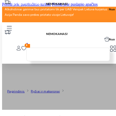
Nuo 40 Eur. pristatymas
NEMOKAMAS!
Pereiti prie pagrindinio turinio
Pereiti prie puslapio apačios
Alkoholiniai gėrimai bus pristatomi tik per UAB Venipak Lietuva kurjerius.
Nuo 
Azija Panda savo prekes pristato visoje Lietuvoje!
Nuo 40 Eur. pristatymas
NEMOKAMAS!
Alkoholiniai gėrimai bus pristatomi tik per UAB Venipak Lietuva kurjerius.
Nuo 
0
0
Ryžiai Ir Makaronai
Pagrindinis
Ryžiai ir makaronai
Puslapis 1