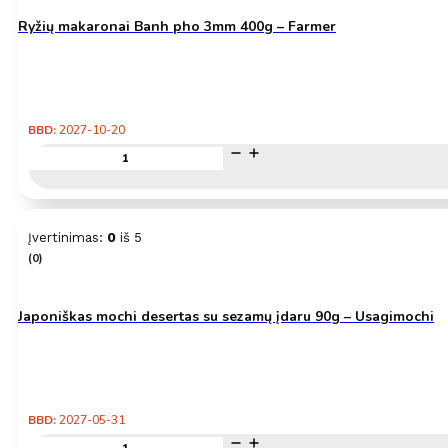
Ryžių makaronai Banh pho 3mm 400g – Farmer
BBD:
2027-10-20
produkto
kiekis:
Ryžių
makaronai
Banh
Įvertinimas:
0
iš 5
pho
(0)
3mm
400g
–
Farmer
Japoniškas mochi desertas su sezamų įdaru 90g – Usagimochi
BBD:
2027-05-31
produkto