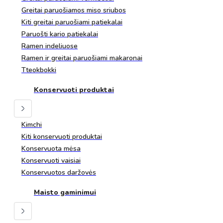
Greitai paruošiamos miso sriubos
Kiti greitai paruošiami patiekalai
Paruošti kario patiekalai
Ramen indeliuose
Ramen ir greitai paruošiami makaronai
Tteokbokki
Konservuoti produktai
Kimchi
Kiti konservuoti produktai
Konservuota mėsa
Konservuoti vaisiai
Konservuotos daržovės
Maisto gaminimui