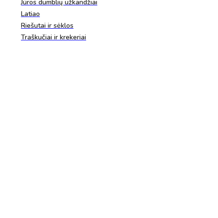
Jūros dumblių užkandžiai
Latiao
Riešutai ir sėklos
Traškučiai ir krekeriai