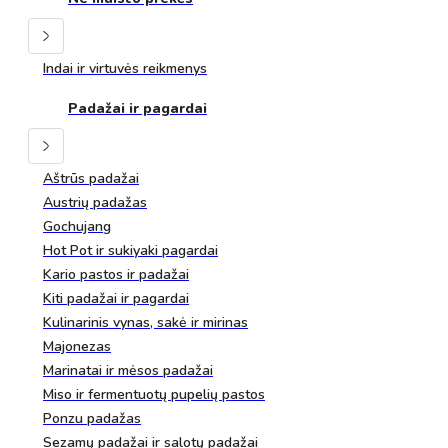
Indai ir virtuvės reikmenys
Padažai ir pagardai
Aštrūs padažai
Austrių padažas
Gochujang
Hot Pot ir sukiyaki pagardai
Kario pastos ir padažai
Kiti padažai ir pagardai
Kulinarinis vynas, sakė ir mirinas
Majonezas
Marinatai ir mėsos padažai
Miso ir fermentuotų pupelių pastos
Ponzu padažas
Sezamų padažai ir salotų padažai