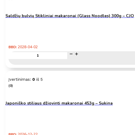
–
Wang
Saldžių bulvių Stikliniai makaronai (Glass Noodles) 300g – CJO
BBD:
2028-04-02
produkto
kiekis:
Saldžių
bulvių
Stikliniai
Įvertinimas:
0
iš 5
makaronai
(0)
(Glass
Noodles)
300g
–
Japoniško stiliaus džiovinti makaronai 453g – Sukina
CJO
BBD:
2026-12-22