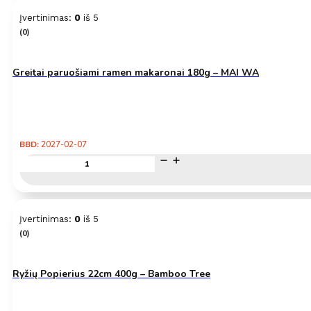
–
Įvertinimas:
0
iš 5
Topokki
(0)
600g(200g×3
vnt.)
–
Matamun
Greitai paruošiami ramen makaronai 180g – MAI WA
BBD:
2027-02-07
produkto
kiekis:
Greitai
paruošiami
ramen
Įvertinimas:
0
iš 5
makaronai
(0)
180g
–
MAI
WA
Ryžių Popierius 22cm 400g – Bamboo Tree