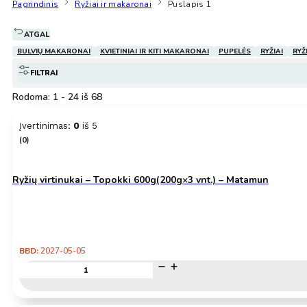
Pagrindinis
Ryžiai ir makaronai
Puslapis 1
ATGAL
BULVIŲ MAKARONAI
KVIETINIAI IR KITI MAKARONAI
PUPELĖS
RYŽIAI
RYŽ
FILTRAI
Rodoma: 1 - 24 iš 68
Įvertinimas:
0
iš 5
(0)
Ryžių virtinukai – Topokki 600g(200g×3 vnt.) – Matamun
BBD:
2027-05-05
produkto
kiekis:
Ryžių
virtinukai