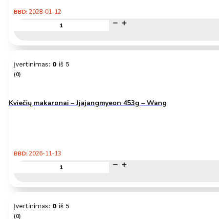
BBD:
2028-01-12
produkto
kiekis:
Kiaušinių
makaronai
1KG
Įvertinimas:
0
iš 5
–
(0)
Wheatsun
Kviečių makaronai – Jjajangmyeon 453g – Wang
BBD:
2026-11-13
produkto
kiekis:
Kviečių
makaronai
–
Įvertinimas:
0
iš 5
Jjajangmyeon
(0)
453g