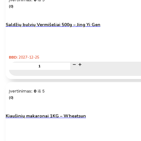
ryžiai
(0)
–
Jasmine
1KG
–
Saldžių bulvių Vermišeliai 500g – Jing Yi Gen
Royal
Thai
Rice
BBD:
2027-12-25
produkto
kiekis:
Saldžių
bulvių
Vermišeliai
Įvertinimas:
0
iš 5
500g
(0)
–
Jing
Yi
Gen
Kiaušinių makaronai 1KG – Wheatsun