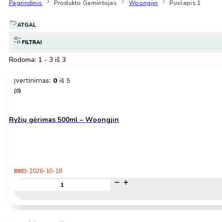
Pagrindinis
Produkto Gamintojas
Woongjin
Puslapis 1
ATGAL
FILTRAI
Rodoma: 1 - 3 iš 3
Įvertinimas:
0
iš 5
(0)
Ryžių gėrimas 500ml – Woongjin
BBD:
2026-10-18
produkto
kiekis:
Ryžių
gėrimas
500ml