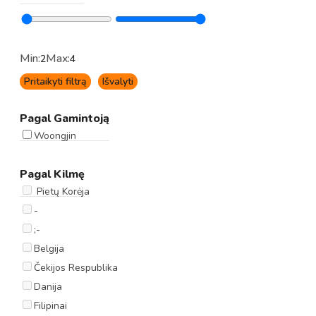
Min:
Max:
2
4
Pritaikyti filtrą
Išvalyti
Pagal Gamintoją
Woongjin
Pagal Kilmę
Pietų Korėja
-
;-
Belgija
Čekijos Respublika
Danija
Filipinai