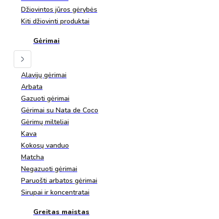
Džiovintos jūros gėrybės
Kiti džiovinti produktai
Gėrimai
Alavijų gėrimai
Arbata
Gazuoti gėrimai
Gėrimai su Nata de Coco
Gėrimų milteliai
Kava
Kokosų vanduo
Matcha
Negazuoti gėrimai
Paruošti arbatos gėrimai
Sirupai ir koncentratai
Greitas maistas