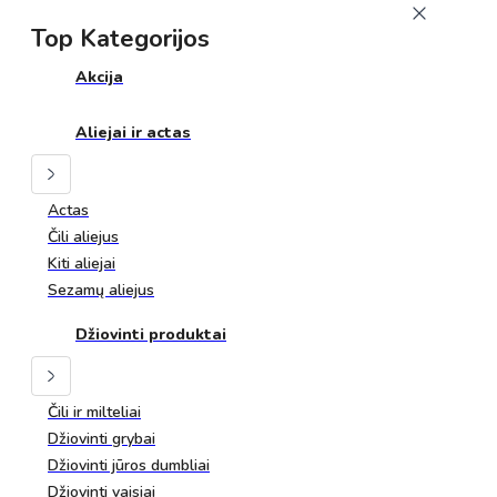
Top Kategorijos
Akcija
Aliejai ir actas
Actas
Čili aliejus
Kiti aliejai
Sezamų aliejus
Džiovinti produktai
Čili ir milteliai
Džiovinti grybai
Džiovinti jūros dumbliai
Džiovinti vaisiai