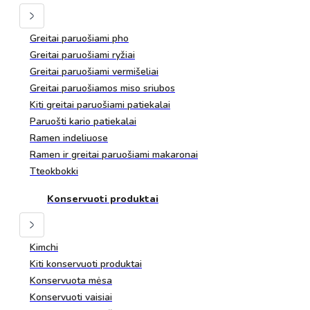
Greitai paruošiami pho
Greitai paruošiami ryžiai
Greitai paruošiami vermišeliai
Greitai paruošiamos miso sriubos
Kiti greitai paruošiami patiekalai
Paruošti kario patiekalai
Ramen indeliuose
Ramen ir greitai paruošiami makaronai
Tteokbokki
Konservuoti produktai
Kimchi
Kiti konservuoti produktai
Konservuota mėsa
Konservuoti vaisiai