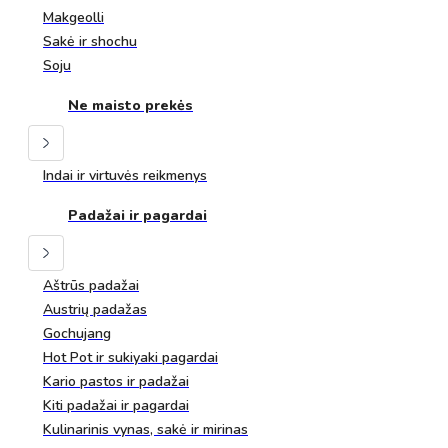
Makgeolli
Sakė ir shochu
Soju
Ne maisto prekės
Indai ir virtuvės reikmenys
Padažai ir pagardai
Aštrūs padažai
Austrių padažas
Gochujang
Hot Pot ir sukiyaki pagardai
Kario pastos ir padažai
Kiti padažai ir pagardai
Kulinarinis vynas, sakė ir mirinas