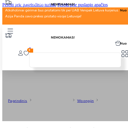
Nuo 40 Eur. pristatymas
NEMOKAMAS!
Pereiti prie pagrindinio turinio
Pereiti prie puslapio apačios
Alkoholiniai gėrimai bus pristatomi tik per UAB Venipak Lietuva kurjerius.
Nuo 
Azija Panda savo prekes pristato visoje Lietuvoje!
Nuo 40 Eur. pristatymas
NEMOKAMAS!
Alkoholiniai gėrimai bus pristatomi tik per UAB Venipak Lietuva kurjerius.
Nuo 
0
0
Woongjin
Pagrindinis
Produkto Gamintojas
Woongjin
Puslapis 1