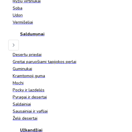
Ryžių virtinukai
Soba
Udon
Vermišeliai
Saldumynai
Desertų priedai
Greitai paruošiami tapijokos perlai
Guminukai
Kramtomoji guma
Mochi
Pocky ir lazdelės
Pyragai ir desertai
Saldainiai
Sausainiai ir vafliai
Želė desertai
Užkandžiai