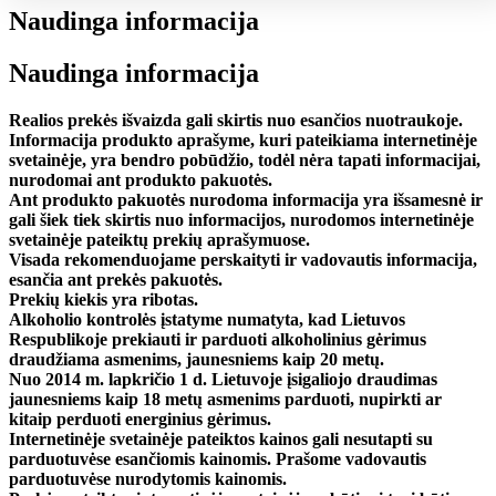
Naudinga informacija
Naudinga informacija
Realios prekės išvaizda gali skirtis nuo esančios nuotraukoje.
Informacija produkto aprašyme, kuri pateikiama internetinėje
svetainėje, yra bendro pobūdžio, todėl nėra tapati informacijai,
nurodomai ant produkto pakuotės.
Ant produkto pakuotės nurodoma informacija yra išsamesnė ir
gali šiek tiek skirtis nuo informacijos, nurodomos internetinėje
svetainėje pateiktų prekių aprašymuose.
Visada rekomenduojame perskaityti ir vadovautis informacija,
esančia ant prekės pakuotės.
Prekių kiekis yra ribotas.
Alkoholio kontrolės įstatyme numatyta, kad Lietuvos
Respublikoje prekiauti ir parduoti alkoholinius gėrimus
draudžiama asmenims, jaunesniems kaip 20 metų.
Nuo 2014 m. lapkričio 1 d. Lietuvoje įsigaliojo draudimas
jaunesniems kaip 18 metų asmenims parduoti, nupirkti ar
kitaip perduoti energinius gėrimus.
Internetinėje svetainėje pateiktos kainos gali nesutapti su
parduotuvėse esančiomis kainomis. Prašome vadovautis
parduotuvėse nurodytomis kainomis.