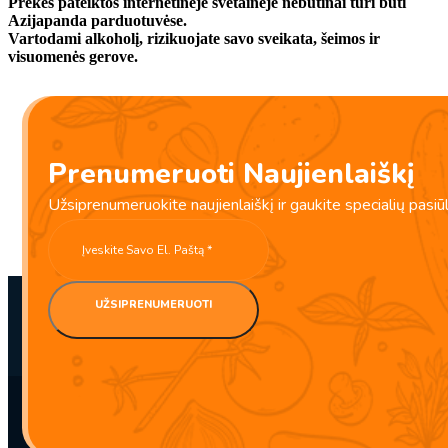
Prekės pateiktos internetinėje svetainėje nebūtinai turi būti
Azijapanda parduotuvėse.
Vartodami alkoholį, rizikuojate savo sveikata, šeimos ir
visuomenės gerove.
Prenumeruoti Naujienlaiškį
Užsiprenumeruokite naujienlaiškį ir gaukite specialių pasiū
UŽSIPRENUMERUOTI