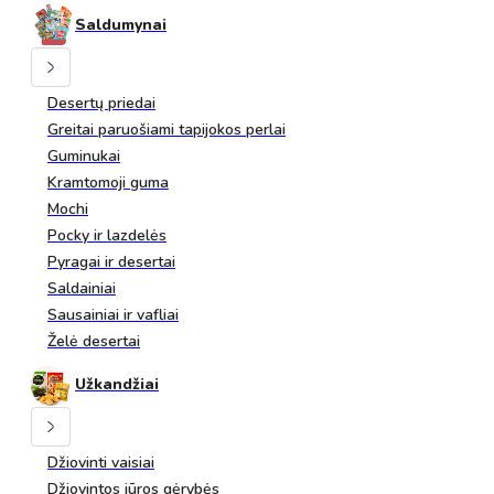
Saldumynai
Desertų priedai
Greitai paruošiami tapijokos perlai
Guminukai
Kramtomoji guma
Mochi
Pocky ir lazdelės
Pyragai ir desertai
Saldainiai
Sausainiai ir vafliai
Želė desertai
Užkandžiai
Džiovinti vaisiai
Džiovintos jūros gėrybės