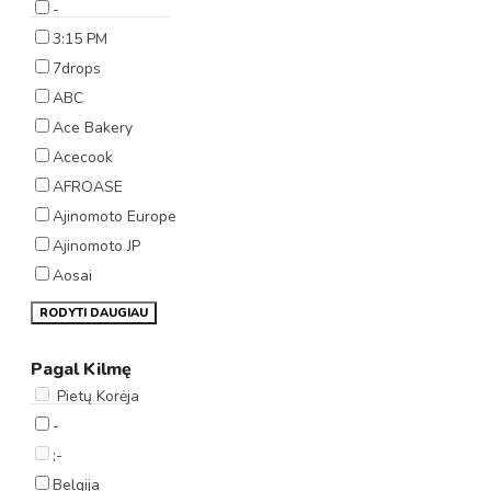
-
3:15 PM
7drops
ABC
Ace Bakery
Acecook
AFROASE
Ajinomoto Europe
Ajinomoto JP
Aosai
RODYTI DAUGIAU
Pagal Kilmę
Pietų Korėja
-
;-
Belgija