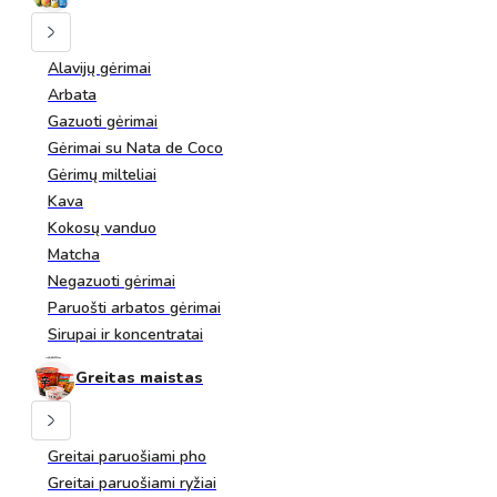
Alavijų gėrimai
Arbata
Gazuoti gėrimai
Gėrimai su Nata de Coco
Gėrimų milteliai
Kava
Kokosų vanduo
Matcha
Negazuoti gėrimai
Paruošti arbatos gėrimai
Sirupai ir koncentratai
Greitas maistas
Greitai paruošiami pho
Greitai paruošiami ryžiai