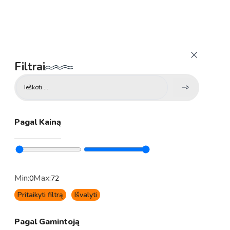
Filtrai
Search
...
Pagal Kainą
Min:
Max:
0
72
Pritaikyti filtrą
Išvalyti
Pagal Gamintoją