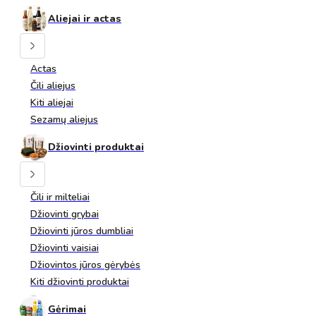
Aliejai ir actas
Actas
Čili aliejus
Kiti aliejai
Sezamų aliejus
Džiovinti produktai
Čili ir milteliai
Džiovinti grybai
Džiovinti jūros dumbliai
Džiovinti vaisiai
Džiovintos jūros gėrybės
Kiti džiovinti produktai
Gėrimai