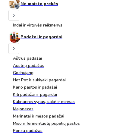
Ne maisto prekės
Indai ir virtuvės reikmenys
Padažai ir pagardai
Aštrūs padažai
Austrių padažas
Gochujang
Hot Pot ir sukiyaki pagardai
Kario pastos ir padažai
Kiti padažai ir pagardai
Kulinarinis vynas, sakė ir mirinas
Majonezas
Marinatai ir mėsos padažai
Miso ir fermentuotų pupelių pastos
Ponzu padažas