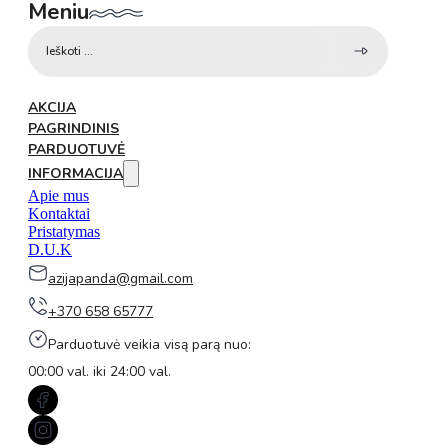
Meniu
Search
...
AKCIJA
PAGRINDINIS
PARDUOTUVĖ
INFORMACIJA
Apie mus
Kontaktai
Pristatymas
D.U.K
azijapanda@gmail.com
+370 658 65777
Parduotuvė veikia visą parą nuo:
00:00 val. iki 24:00 val.