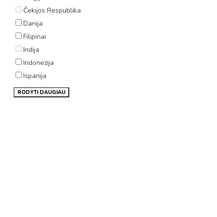
Čekijos Respublika
Danija
Filipinai
Indija
Indonezija
Ispanija
RODYTI DAUGIAU