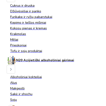
Cukrus ir druska
Džiūvėsėliai ir panko
Furikake ir ryžių pabarstukai
Kepimo ir tešlos mišiniai
Kokosų pienas ir kremas
Krakmolas
Miltai
Prieskoniai
Tofu ir sojų produktai
N20 Azijietiški alkoholiniai gėrimai
Alkoholiniai kokteiliai
Alus
Makgeolli
Sakė ir shochu
Soju