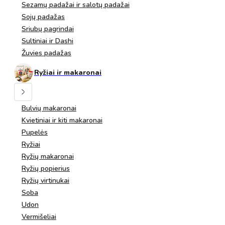
Sezamų padažai ir salotų padažai
Sojų padažas
Sriubų pagrindai
Sultiniai ir Dashi
Žuvies padažas
Ryžiai ir makaronai
Bulvių makaronai
Kvietiniai ir kiti makaronai
Pupelės
Ryžiai
Ryžių makaronai
Ryžių popierius
Ryžių virtinukai
Soba
Udon
Vermišeliai