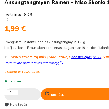
Ansungtangmyun Ramen – Miso Skonio 
Įvertinimas:
0
iš 5
(0)
1,99
€
[NongShim] Instant Noodles Ansungtangmyun 125g
Korėjietiškas mišraus skonio ramenas, pagamintas iš jaukios šildanči
✨
Rinkitės atsiėmimą mūsų parduotuvėje
Konstitucijos pr. 12
, Vil
Peržiūrėkite parduotuvės informaciją
.
🔍
Geriausia iki : 2027-05-15
TURIME
produkto
kiekis:
Į KREPŠELĮ
Ansungtangmyun
ramen
Į Norų Sąraša
–