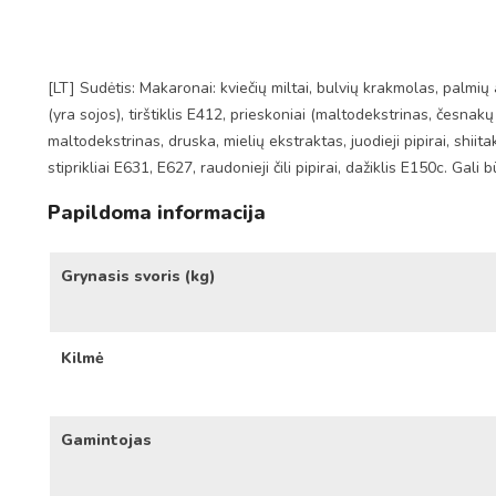
[LT] Sudėtis: Makaronai: kviečių miltai, bulvių krakmolas, palmių
(yra sojos), tirštiklis E412, prieskoniai (maltodekstrinas, česnakų 
maltodekstrinas, druska, mielių ekstraktas, juodieji pipirai, shiitake
stiprikliai E631, E627, raudonieji čili pipirai, dažiklis E150c. Gal
Papildoma informacija
Grynasis svoris (kg)
Kilmė
Gamintojas