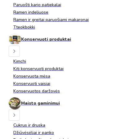
Paruošti kario patiekalai
Ramen indeliuose
Ramen ir greitai paruošiami makaronai
Tteokbokki
Konservuoti produktai
Kimchi
Kiti konservuoti produktai
Konservuota mėsa
Konservuoti vaisiai
Konservuotos daržovės
Maisto gaminimui
Cukrus ir druska
Džiūvėsėliai ir panko