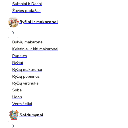
Sultiniai ir Dashi
Žuvies padažas
Ryžiai ir makaronai
Bulvių makaronai
Kvietiniai ir kiti makaronai
Pupelės
Ryžiai
Ryžių makaronai
Ryžių popierius
Ryžių virtinukai
Soba
Udon
Vermišeliai
Saldumynai