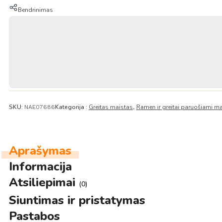
miso
Bendrinimas
skonio
125g
–
Nongshim
SKU:
Kategorija :
Greitas maistas
Ramen ir greitai paruošiami m
NAE07686
,
Aprašymas
Informacija
Atsiliepimai
(0)
Siuntimas ir pristatymas
Pastabos