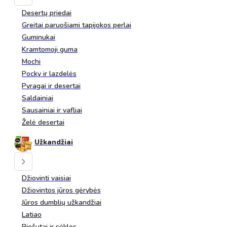
Desertų priedai
Greitai paruošiami tapijokos perlai
Guminukai
Kramtomoji guma
Mochi
Pocky ir lazdelės
Pyragai ir desertai
Saldainiai
Sausainiai ir vafliai
Želė desertai
Užkandžiai
Džiovinti vaisiai
Džiovintos jūros gėrybės
Jūros dumblių užkandžiai
Latiao
Riešutai ir sėklos