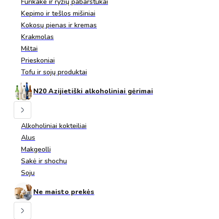
Furikake ir ryžių pabarstukai
Kepimo ir tešlos mišiniai
Kokosų pienas ir kremas
Krakmolas
Miltai
Prieskoniai
Tofu ir sojų produktai
N20 Azijietiški alkoholiniai gėrimai
Alkoholiniai kokteiliai
Alus
Makgeolli
Sakė ir shochu
Soju
Ne maisto prekės