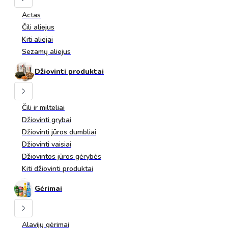
Actas
Čili aliejus
Kiti aliejai
Sezamų aliejus
Džiovinti produktai
Čili ir milteliai
Džiovinti grybai
Džiovinti jūros dumbliai
Džiovinti vaisiai
Džiovintos jūros gėrybės
Kiti džiovinti produktai
Gėrimai
Alavijų gėrimai