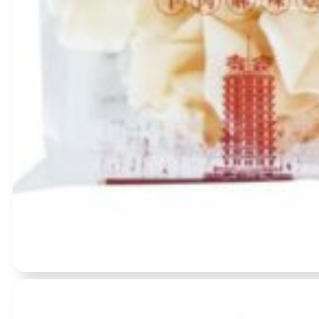
Įvertinimas:
0
iš 5
(0)