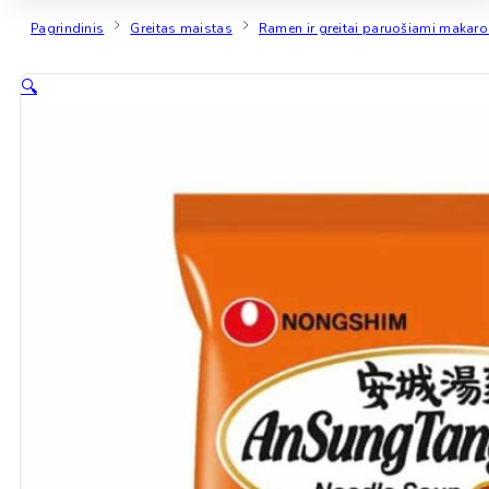
Pagrindinis
Greitas maistas
Ramen ir greitai paruošiami makaro
🔍