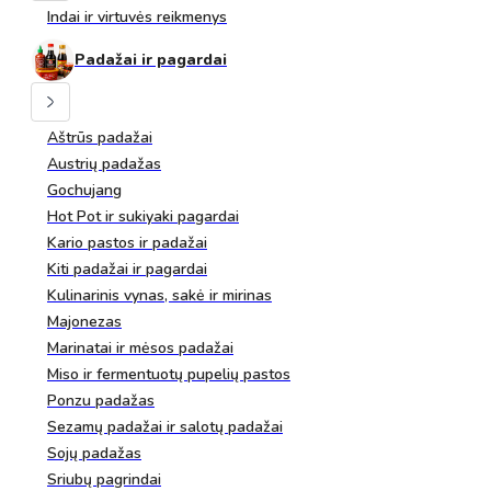
Indai ir virtuvės reikmenys
Padažai ir pagardai
Aštrūs padažai
Austrių padažas
Gochujang
Hot Pot ir sukiyaki pagardai
Kario pastos ir padažai
Kiti padažai ir pagardai
Kulinarinis vynas, sakė ir mirinas
Majonezas
Marinatai ir mėsos padažai
Miso ir fermentuotų pupelių pastos
Ponzu padažas
Sezamų padažai ir salotų padažai
Sojų padažas
Sriubų pagrindai