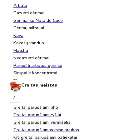
Arbata
Gazuoti gėrimai
Gėrimai su Nata de Coco
Gėrimų milteliai
Kava
Kokosų vanduo
Matcha
Negazuoti gėrimai
Paruošti arbatos gėrimai
Sirupai ir koncentratai
Greitas maistas
Greitai paruošiami pho
Greitai paruošiami ryžiai
Greitai paruošiami vermišeliai
Greitai paruošiamos miso sriubos
Kiti greitai paruošiami patiekalai