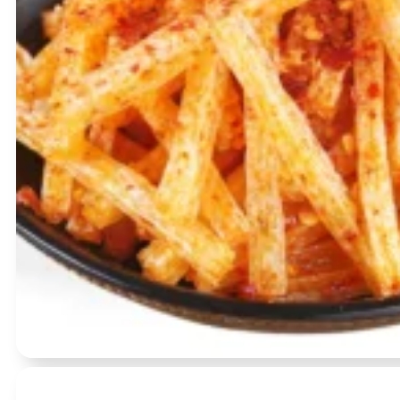
Įvertinimas:
0
iš 5
- 10 %
(0)