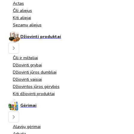
Actas
Čili aliejus
Kiti aliejai
Sezamų aliejus
Džiovinti produktai
Čili ir milteliai
Džiovinti grybai
Džiovinti jūros dumbliai
Džiovinti vaisiai
Džiovintos jūros gėrybės
Kiti džiovinti produktai
Gėrimai
Alavijų gėrimai
Arbata