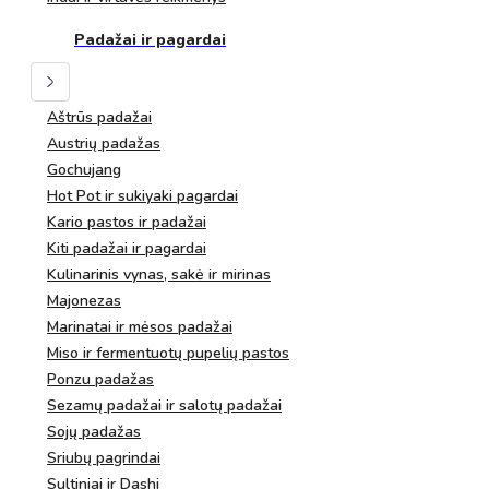
Padažai ir pagardai
Aštrūs padažai
Austrių padažas
Gochujang
Hot Pot ir sukiyaki pagardai
Kario pastos ir padažai
Kiti padažai ir pagardai
Kulinarinis vynas, sakė ir mirinas
Majonezas
Marinatai ir mėsos padažai
Miso ir fermentuotų pupelių pastos
Ponzu padažas
Sezamų padažai ir salotų padažai
Sojų padažas
Sriubų pagrindai
Sultiniai ir Dashi