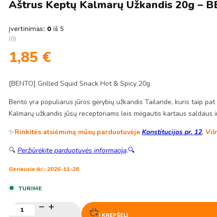
Aštrus Keptų Kalmarų Užkandis 20g – 
Įvertinimas:
0
iš 5
(0)
1,85
€
[BENTO] Grilled Squid Snack Hot & Spicy 20g
Bento yra populiarus jūros gėrybių užkandis Tailande, kuris taip pat
Kalmarų užkandis jūsų receptoriams leis mėgautis kartaus saldaus ir
✨
Rinkitės atsiėmimą mūsų parduotuvėje
Konstitucijos pr. 12
, Vil
🔍
Peržiūrėkite parduotuvės informaciją
.
🔍
Geriausia iki : 2026-11-28
TURIME
produkto
kiekis:
Į KREPŠELĮ