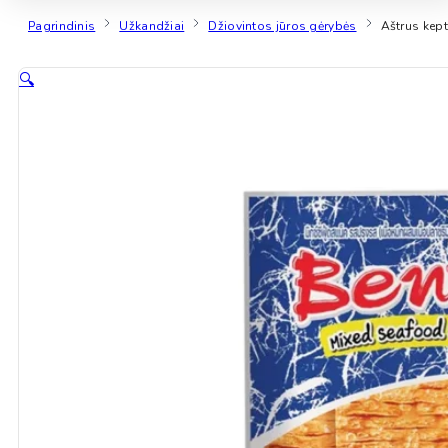
Pagrindinis
Užkandžiai
Džiovintos jūros gėrybės
Aštrus kep
🔍