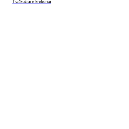
Traškučiai ir krekeriai