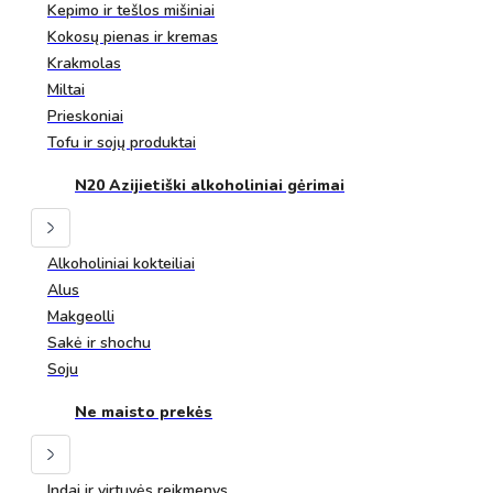
Kepimo ir tešlos mišiniai
Kokosų pienas ir kremas
Krakmolas
Miltai
Prieskoniai
Tofu ir sojų produktai
N20 Azijietiški alkoholiniai gėrimai
Alkoholiniai kokteiliai
Alus
Makgeolli
Sakė ir shochu
Soju
Ne maisto prekės
Indai ir virtuvės reikmenys