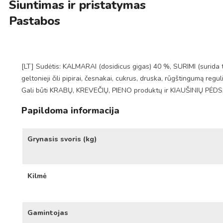
Siuntimas ir pristatymas
Pastabos
[LT] Sudėtis: KALMARAI (dosidicus gigas) 40 %, SURIMI (surida t
geltonieji čili pipirai, česnakai, cukrus, druska, rūgštingumą reg
Gali būti KRABŲ, KREVEČIŲ, PIENO produktų ir KIAUŠINIŲ PĖD
Papildoma informacija
Grynasis svoris (kg)
Kilmė
Gamintojas