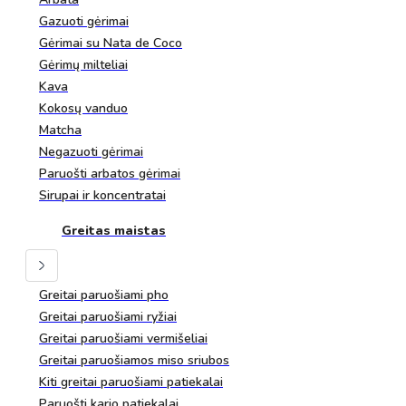
Gazuoti gėrimai
Gėrimai su Nata de Coco
Gėrimų milteliai
Kava
Kokosų vanduo
Matcha
Negazuoti gėrimai
Paruošti arbatos gėrimai
Sirupai ir koncentratai
Greitas maistas
Greitai paruošiami pho
Greitai paruošiami ryžiai
Greitai paruošiami vermišeliai
Greitai paruošiamos miso sriubos
Kiti greitai paruošiami patiekalai
Paruošti kario patiekalai