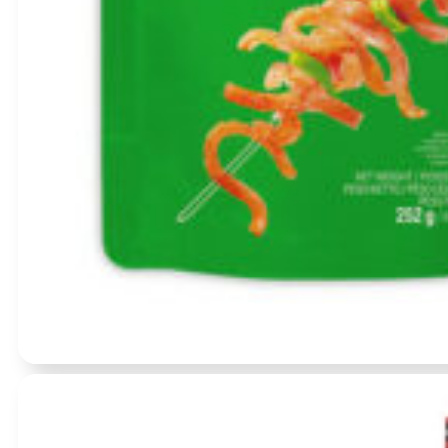
Įvertinimas:
0
iš 5
(0)