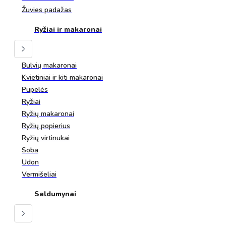
Žuvies padažas
Ryžiai ir makaronai
Bulvių makaronai
Kvietiniai ir kiti makaronai
Pupelės
Ryžiai
Ryžių makaronai
Ryžių popierius
Ryžių virtinukai
Soba
Udon
Vermišeliai
Saldumynai