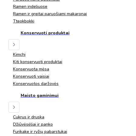
Ramen indeliuose
Ramen ir greitai paruošiami makaronai
Tteokbokki
Konservuoti produktai
Kimchi
Kiti konservuoti produktai
Konservuota mėsa
Konservuoti vaisiai
Konservuotos daržovės
Maisto gaminimui
Cukrus ir druska
Džiūvėsėliai ir panko
Furikake ir ryžių pabarstukai