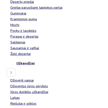
Desertų priedai
Greitai paruošiami tapijokos perlai
Guminukai
Kramtomoji guma
Mochi
Pocky ir lazdelės
Pyragai ir desertai
Saldainiai
Sausainiai ir vafliai
Želė desertai
Užkandžiai
Džiovinti vaisiai
Džiovintos jūros gėrybės
Jūros dumblių užkandžiai
Latiao
Riešutai ir sėklos