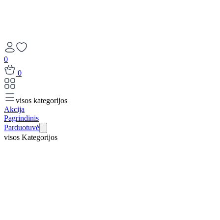
0
0
visos kategorijos
Akcija
Pagrindinis
Parduotuvė
visos Kategorijos