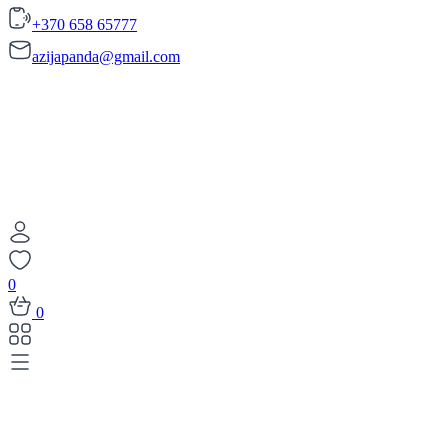
+370 658 65777
azijapanda@gmail.com
0
0