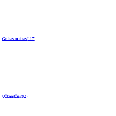
Greitas maistas
(117)
Užkandžiai
(92)