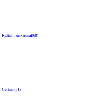
Ryžiai ir makaronai
(68)
Gėrimai
(61)