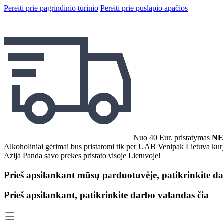
Pereiti prie pagrindinio turinio
Pereiti prie puslapio apačios
Nuo 40 Eur. pristatymas
NE
Alkoholiniai gėrimai bus pristatomi tik per UAB Venipak Lietuva kurj
Azija Panda savo prekes pristato visoje Lietuvoje!
Prieš apsilankant mūsų parduotuvėje, patikrinkite 
Prieš apsilankant, patikrinkite darbo valandas
čia