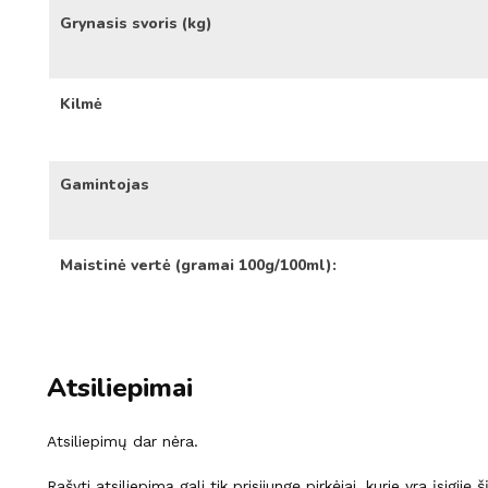
Grynasis svoris (kg)
Kilmė
Gamintojas
Maistinė vertė (gramai 100g/100ml):
Atsiliepimai
Atsiliepimų dar nėra.
Rašyti atsiliepimą gali tik prisijungę pirkėjai, kurie yra įsigiję 