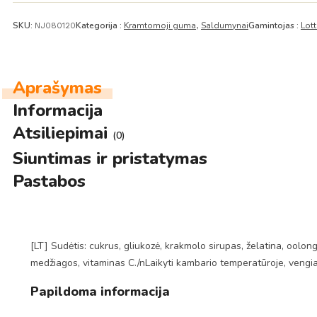
SKU:
Kategorija :
Kramtomoji guma
Saldumynai
Gamintojas :
Lott
NJ080120
,
Aprašymas
Informacija
Atsiliepimai
(0)
Siuntimas ir pristatymas
Pastabos
[LT] Sudėtis: cukrus, gliukozė, krakmolo sirupas, želatina, oolon
medžiagos, vitaminas C./nLaikyti kambario temperatūroje, vengia
Papildoma informacija