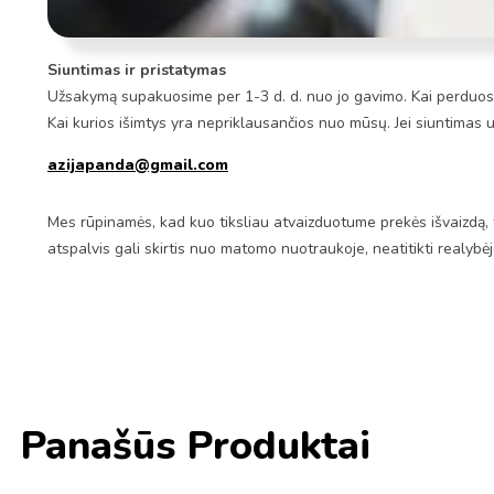
Siuntimas ir pristatymas
Užsakymą supakuosime per 1-3 d. d. nuo jo gavimo. Kai perduosim
Kai kurios išimtys yra nepriklausančios nuo mūsų. Jei siuntimas 
azijapanda@gmail.com
Mes rūpinamės, kad kuo tiksliau atvaizduotume prekės išvaizdą, 
atspalvis gali skirtis nuo matomo nuotraukoje, neatitikti realybė
Panašūs Produktai