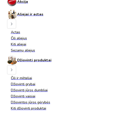
Akcija
Aliejai ir actas
Actas
Čili aliejus
Kiti aliejai
Sezamų aliejus
Džiovinti produktai
Čili ir milteliai
Džiovinti grybai
Džiovinti jūros dumbliai
Džiovinti vaisiai
Džiovintos jūros gėrybės
Kiti džiovinti produktai