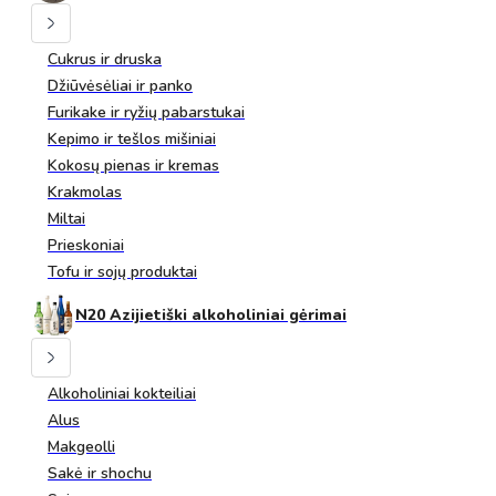
Cukrus ir druska
Džiūvėsėliai ir panko
Furikake ir ryžių pabarstukai
Kepimo ir tešlos mišiniai
Kokosų pienas ir kremas
Krakmolas
Miltai
Prieskoniai
Tofu ir sojų produktai
N20 Azijietiški alkoholiniai gėrimai
Alkoholiniai kokteiliai
Alus
Makgeolli
Sakė ir shochu