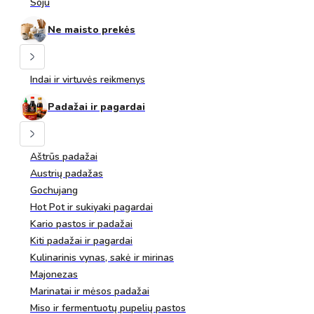
Soju
Ne maisto prekės
Indai ir virtuvės reikmenys
Padažai ir pagardai
Aštrūs padažai
Austrių padažas
Gochujang
Hot Pot ir sukiyaki pagardai
Kario pastos ir padažai
Kiti padažai ir pagardai
Kulinarinis vynas, sakė ir mirinas
Majonezas
Marinatai ir mėsos padažai
Miso ir fermentuotų pupelių pastos