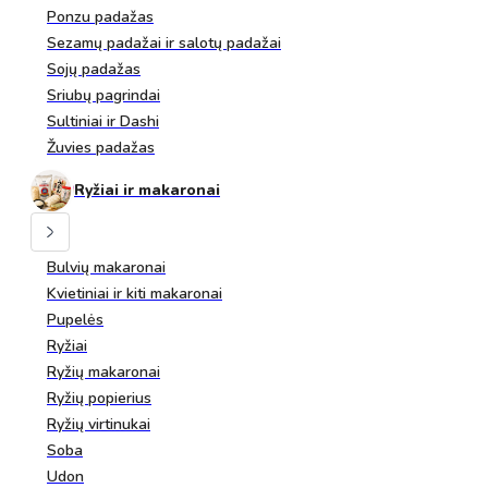
Ponzu padažas
Sezamų padažai ir salotų padažai
Sojų padažas
Sriubų pagrindai
Sultiniai ir Dashi
Žuvies padažas
Ryžiai ir makaronai
Bulvių makaronai
Kvietiniai ir kiti makaronai
Pupelės
Ryžiai
Ryžių makaronai
Ryžių popierius
Ryžių virtinukai
Soba
Udon