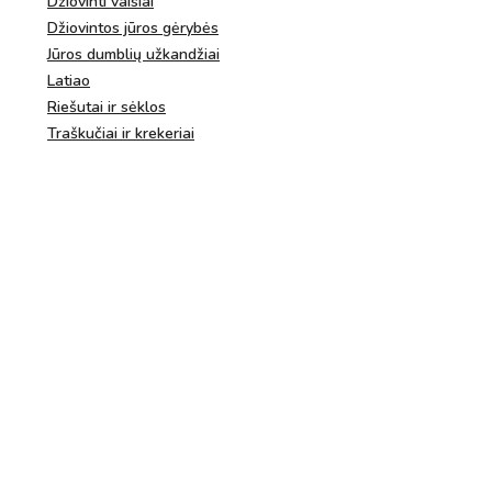
Džiovinti vaisiai
Džiovintos jūros gėrybės
Jūros dumblių užkandžiai
Latiao
Riešutai ir sėklos
Traškučiai ir krekeriai