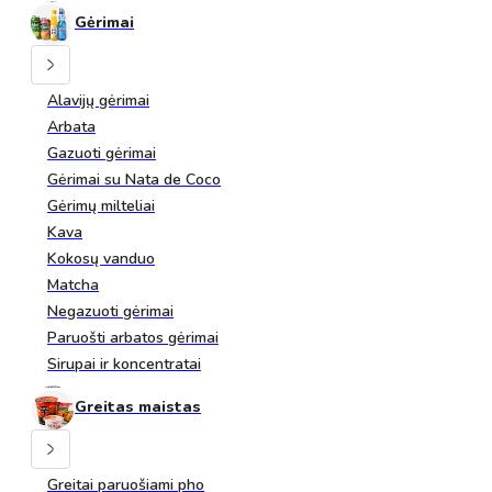
Gėrimai
Alavijų gėrimai
Arbata
Gazuoti gėrimai
Gėrimai su Nata de Coco
Gėrimų milteliai
Kava
Kokosų vanduo
Matcha
Negazuoti gėrimai
Paruošti arbatos gėrimai
Sirupai ir koncentratai
Greitas maistas
Greitai paruošiami pho