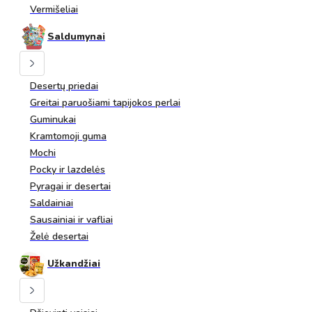
Vermišeliai
Saldumynai
Desertų priedai
Greitai paruošiami tapijokos perlai
Guminukai
Kramtomoji guma
Mochi
Pocky ir lazdelės
Pyragai ir desertai
Saldainiai
Sausainiai ir vafliai
Želė desertai
Užkandžiai