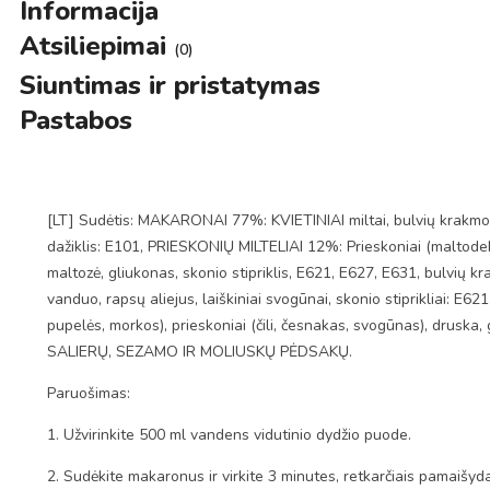
Informacija
Atsiliepimai
(0)
Siuntimas ir pristatymas
Pastabos
[LT] Sudėtis: MAKARONAI 77%: KVIETINIAI miltai, bulvių krakmola
dažiklis: E101, PRIESKONIŲ MILTELIAI 12%: Prieskoniai (maltodek
maltozė, gliukonas, skonio stipriklis, E621, E627, E631, bulvių 
vanduo, rapsų aliejus, laiškiniai svogūnai, skonio stiprikliai: E6
pupelės, morkos), prieskoniai (čili, česnakas, svogūnas), drus
SALIERŲ, SEZAMO IR MOLIUSKŲ PĖDSAKŲ.
Paruošimas:
1. Užvirinkite 500 ml vandens vidutinio dydžio puode.
2. Sudėkite makaronus ir virkite 3 minutes, retkarčiais pamaišyd