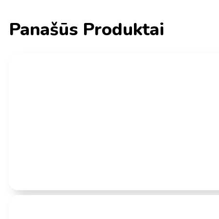
Panašūs Produktai
Įvertinimas:
0
iš 5
(0)