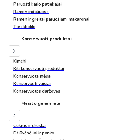
Paruošti kario patiekalai
Ramen indeliuose
Ramen ir greitai paruošiami makaronai
Tteokbokki
Konservuoti produktai
Kimchi
Kiti konservuoti produktai
Konservuota mėsa
Konservuoti vaisiai
Konservuotos daržovės
Maisto gaminimui
Cukrus ir druska
Džiūvėsėliai ir panko