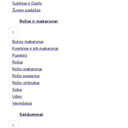
Sultiniai ir Dashi
Žuvies padažas
Ryžiai ir makaronai
Bulvių makaronai
Kvietiniai ir kiti makaronai
Pupelės
Ryžiai
Ryžių makaronai
Ryžių popierius
Ryžių virtinukai
Soba
Udon
Vermišeliai
Saldumynai