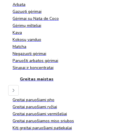
Arbata
Gazuoti gėrimai
Gėrimai su Nata de Coco
Gėrimų milteliai
Kava
Kokosų vanduo
Matcha
Negazuoti gėrimai
Paruošti arbatos gėrimai
Sirupai ir koncentratai
Greitas maistas
Greitai paruošiami pho
Greitai paruošiami ryžiai
Greitai paruošiami vermišeliai
Greitai paruošiamos miso sriubos
Kiti greitai paruošiami patiekalai