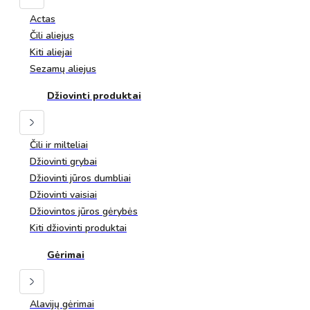
Actas
Čili aliejus
Kiti aliejai
Sezamų aliejus
Džiovinti produktai
Čili ir milteliai
Džiovinti grybai
Džiovinti jūros dumbliai
Džiovinti vaisiai
Džiovintos jūros gėrybės
Kiti džiovinti produktai
Gėrimai
Alavijų gėrimai