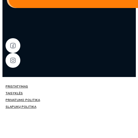
skonio
ryžių
virtinukai
su
makaronais
indelyje
145g
–
Youngpoong
PRISTATYMAS
TAISYKLĖS
PRIVATUMO POLITIKA
SLAPUKŲ POLITIKA