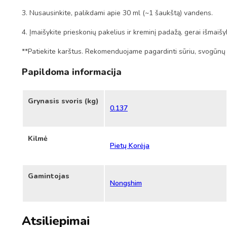
3. Nusausinkite, palikdami apie 30 ml (~1 šaukštą) vandens.
4. Įmaišykite prieskonių pakelius ir kreminį padažą, gerai išmaišyk
**Patiekite karštus. Rekomenduojame pagardinti sūriu, svogūnų l
Papildoma informacija
Grynasis svoris (kg)
0.137
Kilmė
Pietų Korėja
Gamintojas
Nongshim
Atsiliepimai