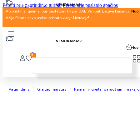
Nuo 40 Eur. pristatymas
NEMOKAMAS!
Pereiti prie pagrindinio turinio
Pereiti prie puslapio apačios
Alkoholiniai gėrimai bus pristatomi tik per UAB Venipak Lietuva kurjerius.
Nuo 
Azija Panda savo prekes pristato visoje Lietuvoje!
Nuo 40 Eur. pristatymas
NEMOKAMAS!
Alkoholiniai gėrimai bus pristatomi tik per UAB Venipak Lietuva kurjerius.
Nuo 
0
0
Pagrindinis
Greitas maistas
Ramen ir greitai paruošiami makaro