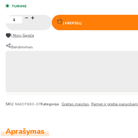
TURIME
produkto
kiekis:
Į KREPŠELĮ
Greitai
paruošiami
Į Norų Sąraša
makaronai
Shin
Bendrinimas
Ramyum-
Toomba
aštrus
Kreminis
skonis
137g
–
Nongshim
SKU:
Kategorija :
Greitas maistas
Ramen ir greitai paruošia
NAE07680-07
,
Aprašymas