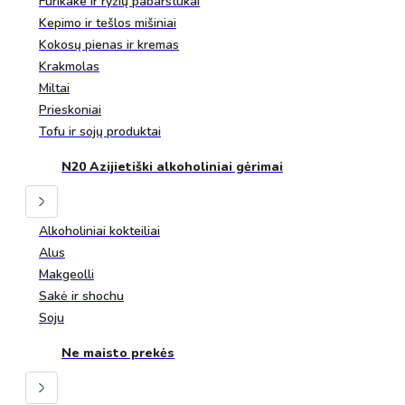
Furikake ir ryžių pabarstukai
Kepimo ir tešlos mišiniai
Kokosų pienas ir kremas
Krakmolas
Miltai
Prieskoniai
Tofu ir sojų produktai
N20 Azijietiški alkoholiniai gėrimai
Alkoholiniai kokteiliai
Alus
Makgeolli
Sakė ir shochu
Soju
Ne maisto prekės