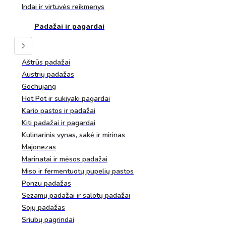
Indai ir virtuvės reikmenys
Padažai ir pagardai
Aštrūs padažai
Austrių padažas
Gochujang
Hot Pot ir sukiyaki pagardai
Kario pastos ir padažai
Kiti padažai ir pagardai
Kulinarinis vynas, sakė ir mirinas
Majonezas
Marinatai ir mėsos padažai
Miso ir fermentuotų pupelių pastos
Ponzu padažas
Sezamų padažai ir salotų padažai
Sojų padažas
Sriubų pagrindai