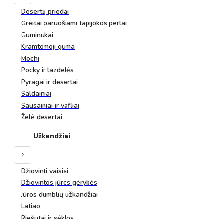
Desertų priedai
Greitai paruošiami tapijokos perlai
Guminukai
Kramtomoji guma
Mochi
Pocky ir lazdelės
Pyragai ir desertai
Saldainiai
Sausainiai ir vafliai
Želė desertai
Užkandžiai
Džiovinti vaisiai
Džiovintos jūros gėrybės
Jūros dumblių užkandžiai
Latiao
Riešutai ir sėklos