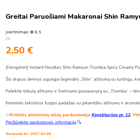
Greitai Paruošiami Makaronai Shin Ram
Įvertinimas:
0
iš 5
(0)
2,50
€
[Nongshim] Instant Noodles Shin Ramyun Toomba Spicy Creamy Fl
Šis drąsus derinys sujungia legendinį „Shin“ aštrumą su turtingu, kr
Patirkite tobulą aštrumo ir švelnumo pusiausvyrą su „Toomba“ – ten,
Kreminės tekstūros fuzijos padažas su pikantišku aštrumu ir aromati
✨
Rinkitės atsiėmimą mūsų parduotuvėje
Konstitucijos pr. 12
, Vil
Peržiūrėkite parduotuvės informaciją
.
🔍
Geriausia iki : 2027-02-04