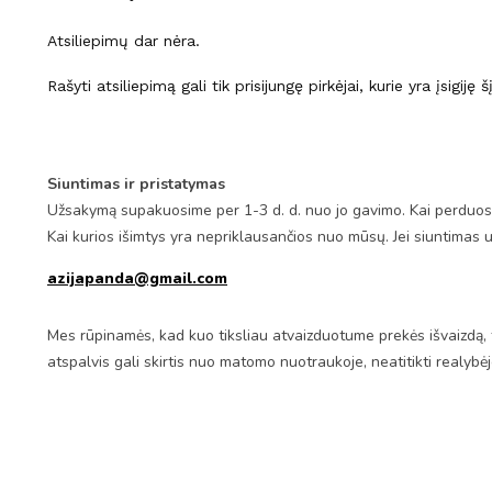
Atsiliepimų dar nėra.
Rašyti atsiliepimą gali tik prisijungę pirkėjai, kurie yra įsigiję 
Siuntimas ir pristatymas
Užsakymą supakuosime per 1-3 d. d. nuo jo gavimo. Kai perduosim
Kai kurios išimtys yra nepriklausančios nuo mūsų. Jei siuntimas 
azijapanda@gmail.com
Mes rūpinamės, kad kuo tiksliau atvaizduotume prekės išvaizdą, 
atspalvis gali skirtis nuo matomo nuotraukoje, neatitikti realybė