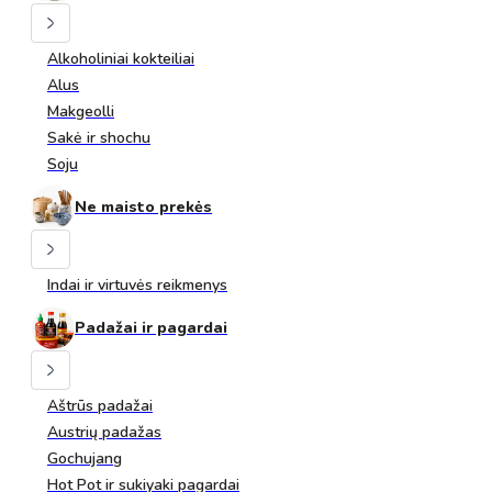
Alkoholiniai kokteiliai
Alus
Makgeolli
Sakė ir shochu
Soju
Ne maisto prekės
Indai ir virtuvės reikmenys
Padažai ir pagardai
Aštrūs padažai
Austrių padažas
Gochujang
Hot Pot ir sukiyaki pagardai