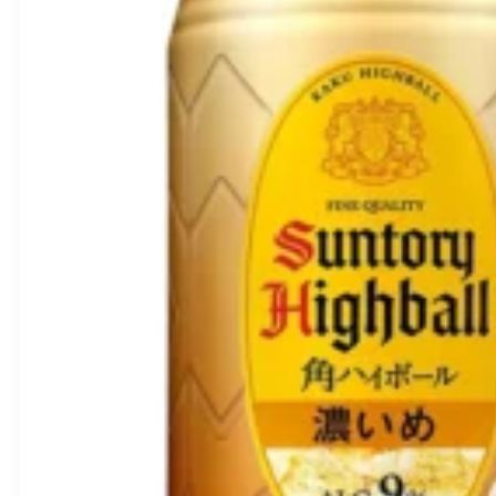
Korėjietiškas
soju
–
„Original
Fresh“
(alk
16%)
360ml
–
7drops