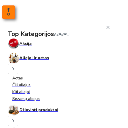
Top Kategorijos
Akcija
Aliejai ir actas
Actas
Čili aliejus
Kiti aliejai
Sezamų aliejus
Džiovinti produktai