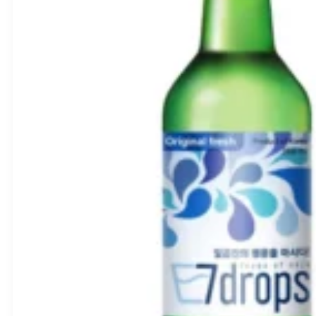
Yebisu
Premium
Ale
skardinėje
(alk.
5.5%)
350ml
–
Sapporo