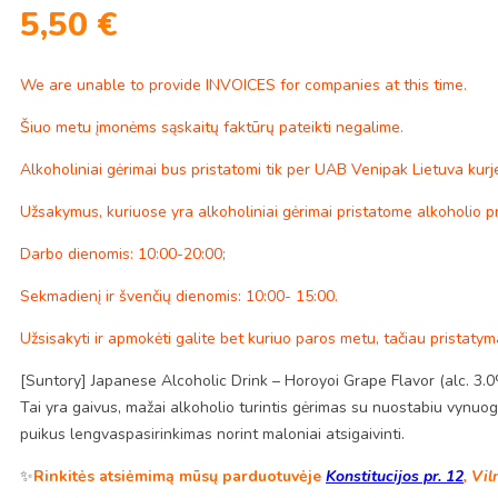
5,50
€
We are unable to provide INVOICES for companies at this time.
Šiuo metu įmonėms sąskaitų faktūrų pateikti negalime.
Alkoholiniai gėrimai bus pristatomi tik per UAB Venipak Lietuva kurje
Užsakymus, kuriuose yra alkoholiniai gėrimai pristatome alkoholio p
Darbo dienomis: 10:00-20:00;
Sekmadienį ir švenčių dienomis: 10:00- 15:00.
Užsisakyti ir apmokėti galite bet kuriuo paros metu, tačiau pristaty
[Suntory] Japanese Alcoholic Drink – Horoyoi Grape Flavor (alc. 3.
Tai yra gaivus, mažai alkoholio turintis gėrimas su nuostabiu vynuo
puikus lengvaspasirinkimas norint maloniai atsigaivinti.
✨
Rinkitės atsiėmimą mūsų parduotuvėje
Konstitucijos pr. 12
, Vil