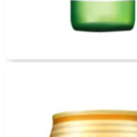
Įvertinimas:
0
iš 5
(0)
Korėjietiškas soju – „Original Fresh“ (alk 16%) 360ml – 7drops
BBD:
2035-09-10
produkto
kiekis: