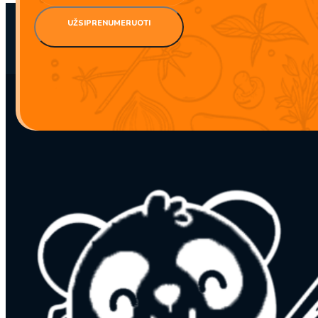
UŽSIPRENUMERUOTI
BBD:
2027-10-31
produkto
kiekis:
Japoniškas
alkoholinis
gėrimas
–
„Kaku“
„High-
Ball“
kokteilis
–
Stiprus
(alk.
9.0%)
350ml
–
Suntory