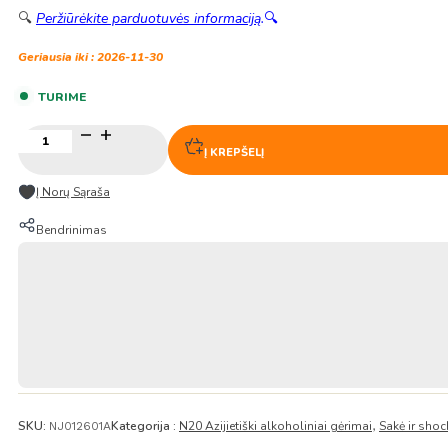
🔍
Peržiūrėkite parduotuvės informaciją
.
🔍
Geriausia iki : 2026-11-30
TURIME
produkto
kiekis:
Į KREPŠELĮ
Japoniškas
alkoholinis
Į Norų Sąraša
gėrimas
–
Bendrinimas
Horoyoi
vynuogių
skonio
alkoholinis
gėrimas
(alk.
3.0%)
350ml
–
Suntory
SKU:
Kategorija :
N20 Azijietiški alkoholiniai gėrimai
Sakė ir sho
NJ012601A
,