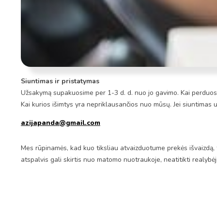
Siuntimas ir pristatymas
Užsakymą supakuosime per 1-3 d. d. nuo jo gavimo. Kai perduosim
Kai kurios išimtys yra nepriklausančios nuo mūsų. Jei siuntimas 
azijapanda@gmail.com
Mes rūpinamės, kad kuo tiksliau atvaizduotume prekės išvaizdą, 
atspalvis gali skirtis nuo matomo nuotraukoje, neatitikti realybė