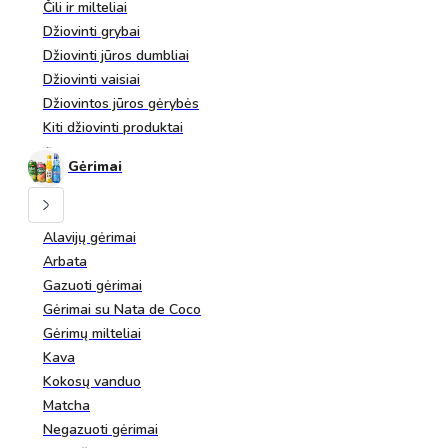
Čili ir milteliai
Džiovinti grybai
Džiovinti jūros dumbliai
Džiovinti vaisiai
Džiovintos jūros gėrybės
Kiti džiovinti produktai
Gėrimai
Alavijų gėrimai
Arbata
Gazuoti gėrimai
Gėrimai su Nata de Coco
Gėrimų milteliai
Kava
Kokosų vanduo
Matcha
Negazuoti gėrimai