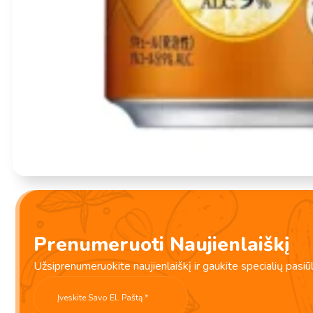
Įvertinimas:
0
iš 5
(0)
Prenumeruoti Naujienlaiškį
Japoniškas alkoholinis gėrimas – „Kaku“ „High-Ball“ kokteilis – 
ory
Užsiprenumeruokite naujienlaiškį ir gaukite specialių pasiū