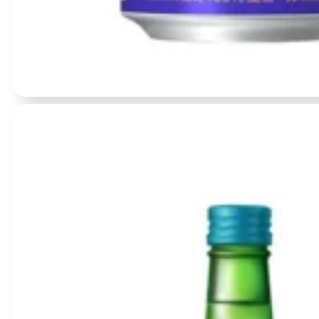
Įvertinimas:
0
iš 5
(0)
Japoniškas Alus – Yebisu Premium Ale skardinėje (alk. 5.5%) 3
BBD:
2026-11-30
produkto
kiekis:
Japoniškas
Alus
–