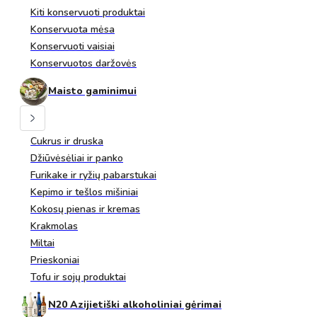
Kiti konservuoti produktai
Konservuota mėsa
Konservuoti vaisiai
Konservuotos daržovės
Maisto gaminimui
Cukrus ir druska
Džiūvėsėliai ir panko
Furikake ir ryžių pabarstukai
Kepimo ir tešlos mišiniai
Kokosų pienas ir kremas
Krakmolas
Miltai
Prieskoniai
Tofu ir sojų produktai
N20 Azijietiški alkoholiniai gėrimai