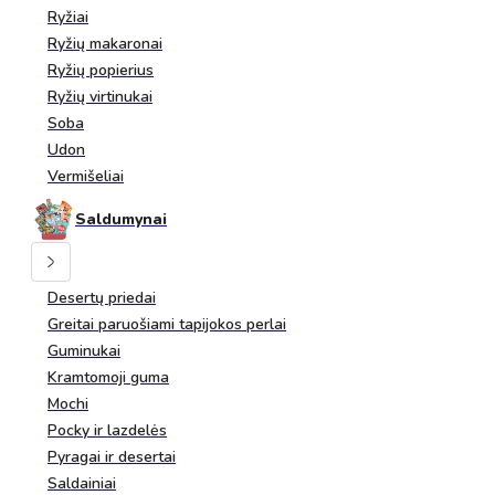
Ryžiai
Ryžių makaronai
Ryžių popierius
Ryžių virtinukai
Soba
Udon
Vermišeliai
Saldumynai
Desertų priedai
Greitai paruošiami tapijokos perlai
Guminukai
Kramtomoji guma
Mochi
Pocky ir lazdelės
Pyragai ir desertai
Saldainiai