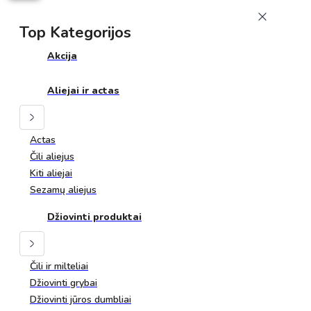
Top Kategorijos
Akcija
Aliejai ir actas
Actas
Čili aliejus
Kiti aliejai
Sezamų aliejus
Džiovinti produktai
Čili ir milteliai
Džiovinti grybai
Džiovinti jūros dumbliai