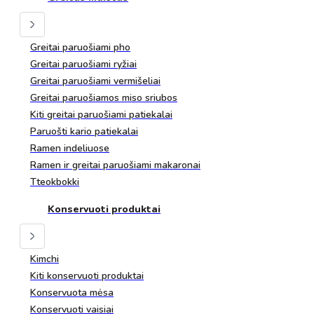
Greitai paruošiami pho
Greitai paruošiami ryžiai
Greitai paruošiami vermišeliai
Greitai paruošiamos miso sriubos
Kiti greitai paruošiami patiekalai
Paruošti kario patiekalai
Ramen indeliuose
Ramen ir greitai paruošiami makaronai
Tteokbokki
Konservuoti produktai
Kimchi
Kiti konservuoti produktai
Konservuota mėsa
Konservuoti vaisiai