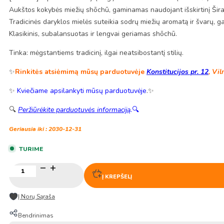
Aukštos kokybės miežių shōchū, gaminamas naudojant išskirtinį Širak
Tradicinės daryklos mielės suteikia sodrų miežių aromatą ir švarų, ga
Klasikinis, subalansuotas ir lengvai geriamas shōchū.
Tinka: mėgstantiems tradicinį, ilgai neatsibostantį stilių.
✨
Rinkitės atsiėmimą mūsų parduotuvėje
Konstitucijos pr. 12
, Vil
✨
Kviečiame apsilankyti mūsų parduotuvėje
.✨
🔍
Peržiūrėkite parduotuvės informaciją
.
🔍
Geriausia iki : 2030-12-31
TURIME
produkto
kiekis:
Į KREPŠELĮ
Japoniškas
Miežių
Į Norų Sąraša
Shōchū
„Shirouzu“
Bendrinimas
su