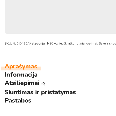
Tradicinėmis
Mielėmis
(25
%
alk.)
720ml
–
Mercian
SKU:
Kategorija :
N20 Azijietiški alkoholiniai gėrimai
Sakė ir sho
NJ010450A
,
Aprašymas
Informacija
Atsiliepimai
(0)
Siuntimas ir pristatymas
Pastabos