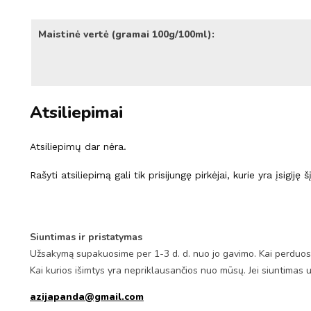
Maistinė vertė (gramai 100g/100ml):
Atsiliepimai
Atsiliepimų dar nėra.
Rašyti atsiliepimą gali tik prisijungę pirkėjai, kurie yra įsigiję 
Siuntimas ir pristatymas
Užsakymą supakuosime per 1-3 d. d. nuo jo gavimo. Kai perduosim
Kai kurios išimtys yra nepriklausančios nuo mūsų. Jei siuntimas 
azijapanda@gmail.com