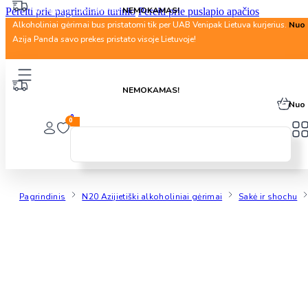
Nuo 40 Eur. pristatymas
NEMOKAMAS!
Pereiti prie pagrindinio turinio
Pereiti prie puslapio apačios
Alkoholiniai gėrimai bus pristatomi tik per UAB Venipak Lietuva kurjerius.
Nuo 
Azija Panda savo prekes pristato visoje Lietuvoje!
Nuo 40 Eur. pristatymas
NEMOKAMAS!
Alkoholiniai gėrimai bus pristatomi tik per UAB Venipak Lietuva kurjerius.
Nuo 
0
0
Pagrindinis
N20 Azijietiški alkoholiniai gėrimai
Sakė ir shochu