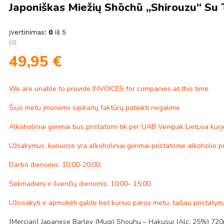
Japoniškas Miežių Shōchū „Shirouzu“ Su 
Įvertinimas:
0
iš 5
(0)
49,95
€
We are unable to provide INVOICES for companies at this time.
Šiuo metu įmonėms sąskaitų faktūrų pateikti negalime.
Alkoholiniai gėrimai bus pristatomi tik per UAB Venipak Lietuva kurje
Užsakymus, kuriuose yra alkoholiniai gėrimai pristatome alkoholio p
Darbo dienomis: 10:00-20:00;
Sekmadienį ir švenčių dienomis: 10:00- 15:00.
Užsisakyti ir apmokėti galite bet kuriuo paros metu, tačiau pristaty
[Mercian] Japanese Barley (Mugi) Shouhu – Hakusui (Alc. 25%) 720