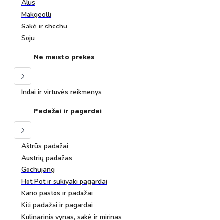
Alus
Makgeolli
Sakė ir shochu
Soju
Ne maisto prekės
Indai ir virtuvės reikmenys
Padažai ir pagardai
Aštrūs padažai
Austrių padažas
Gochujang
Hot Pot ir sukiyaki pagardai
Kario pastos ir padažai
Kiti padažai ir pagardai
Kulinarinis vynas, sakė ir mirinas