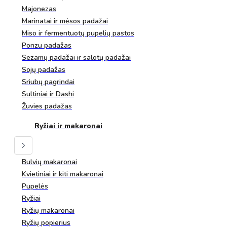
Majonezas
Marinatai ir mėsos padažai
Miso ir fermentuotų pupelių pastos
Ponzu padažas
Sezamų padažai ir salotų padažai
Sojų padažas
Sriubų pagrindai
Sultiniai ir Dashi
Žuvies padažas
Ryžiai ir makaronai
Bulvių makaronai
Kvietiniai ir kiti makaronai
Pupelės
Ryžiai
Ryžių makaronai
Ryžių popierius