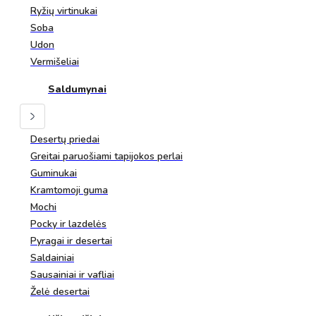
Ryžių virtinukai
Soba
Udon
Vermišeliai
Saldumynai
Desertų priedai
Greitai paruošiami tapijokos perlai
Guminukai
Kramtomoji guma
Mochi
Pocky ir lazdelės
Pyragai ir desertai
Saldainiai
Sausainiai ir vafliai
Želė desertai