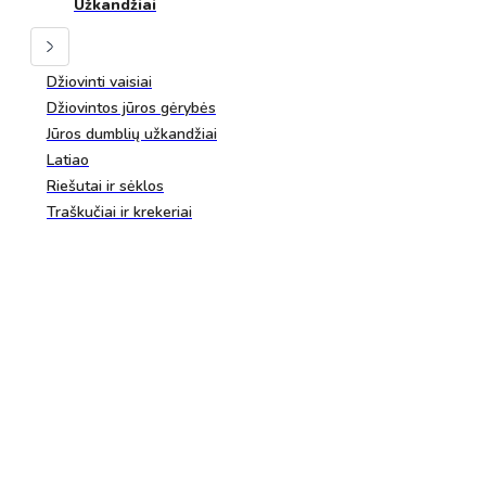
Užkandžiai
Džiovinti vaisiai
Džiovintos jūros gėrybės
Jūros dumblių užkandžiai
Latiao
Riešutai ir sėklos
Traškučiai ir krekeriai