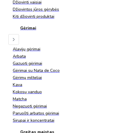
Džiovinti vaisiai
Džiovintos jūros gėrybės
Kiti džiovinti produktai
Gėrimai
Alavijų gėrimai
Arbata
Gazuoti gėrimai
Gėrimai su Nata de Coco
Gėrimų milteliai
Kava
Kokosų vanduo
Matcha
Negazuoti gėrimai
Paruošti arbatos gėrimai
Sirupai ir koncentratai
Greitas maistas