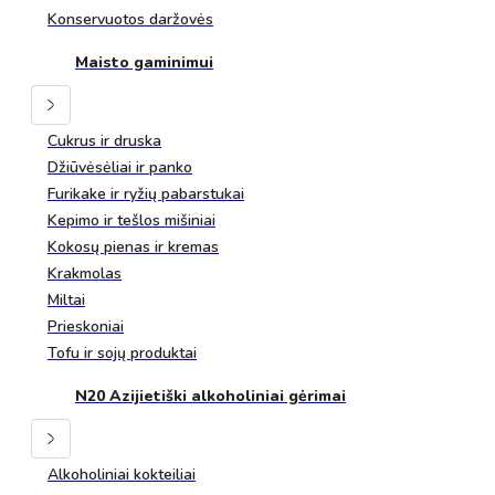
Konservuotos daržovės
Maisto gaminimui
Cukrus ir druska
Džiūvėsėliai ir panko
Furikake ir ryžių pabarstukai
Kepimo ir tešlos mišiniai
Kokosų pienas ir kremas
Krakmolas
Miltai
Prieskoniai
Tofu ir sojų produktai
N20 Azijietiški alkoholiniai gėrimai
Alkoholiniai kokteiliai