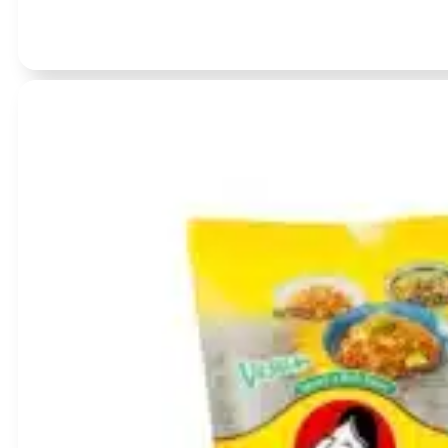
Įvertinimas:
0
iš 5
- 15 %
(0)
Grilintų Aitriųjų Paprikų padažas 230g – ChuanWaZi (BBD: 2026
BBD:
2026-11-13
produkto
kiekis:
Grilintų
Aitriųjų
Paprikų
padažas
230g
–
ChuanWaZi