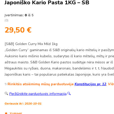
Japoniško Kario Pasta 1KG – SB
Įvertinimas:
0
iš 5
(0)
29,50
€
[S&B] Golden Curry Mix Mild 1kg
„Golden Curry“ gaminamas iš S&B originalių kario miltelių ir pasižym
Auksinio kario mišinio kubelis, sudarytas iš kario miltelių, miltų ir pri
aštraus maisto. S&B Golden Kario pastos sudėtyje nėra mėsos ar iš
Mėgaukitės su ryžiais, duona, makaronais, bandelėmis ir t. t. Naudo
Japoniškas karis – tai populiarus patiekalas Japonijoje, kuris yra šv
✨
Rinkitės atsiėmimą mūsų parduotuvėje
Konstitucijos pr. 12
, Vil
🔍
Peržiūrėkite parduotuvės informaciją
.
🔍
Geriausia iki : 2026-10-01
TURIME