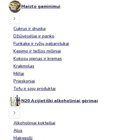
Maisto gaminimui
Cukrus ir druska
Džiūvėsėliai ir panko
Furikake ir ryžių pabarstukai
Kepimo ir tešlos mišiniai
Kokosų pienas ir kremas
Krakmolas
Miltai
Prieskoniai
Tofu ir sojų produktai
N20 Azijietiški alkoholiniai gėrimai
Alkoholiniai kokteiliai
Alus
Makgeolli