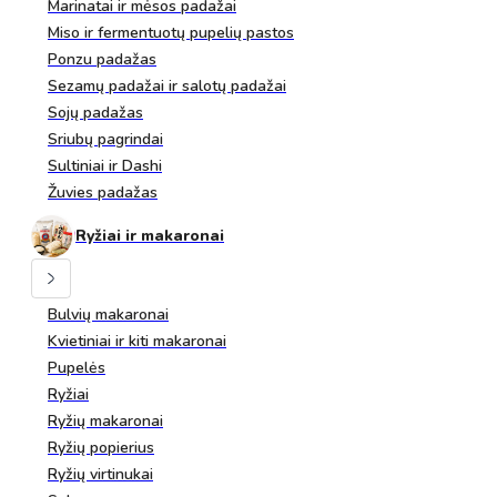
Marinatai ir mėsos padažai
Miso ir fermentuotų pupelių pastos
Ponzu padažas
Sezamų padažai ir salotų padažai
Sojų padažas
Sriubų pagrindai
Sultiniai ir Dashi
Žuvies padažas
Ryžiai ir makaronai
Bulvių makaronai
Kvietiniai ir kiti makaronai
Pupelės
Ryžiai
Ryžių makaronai
Ryžių popierius
Ryžių virtinukai