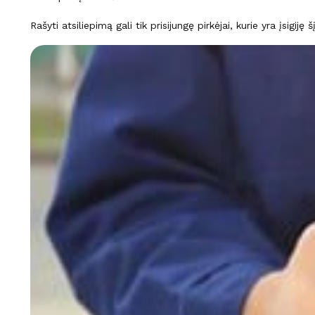
Rašyti atsiliepimą gali tik prisijungę pirkėjai, kurie yra įsigiję 