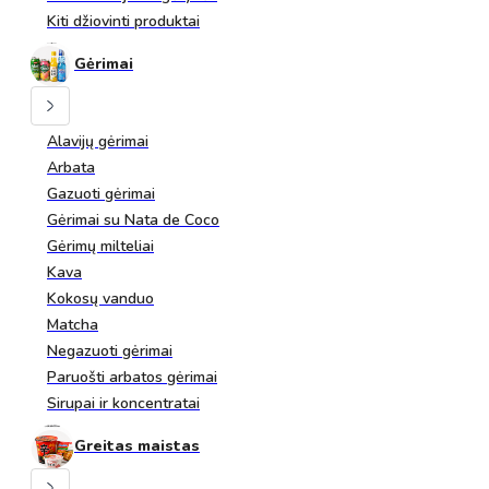
Kiti džiovinti produktai
Gėrimai
Alavijų gėrimai
Arbata
Gazuoti gėrimai
Gėrimai su Nata de Coco
Gėrimų milteliai
Kava
Kokosų vanduo
Matcha
Negazuoti gėrimai
Paruošti arbatos gėrimai
Sirupai ir koncentratai
Greitas maistas