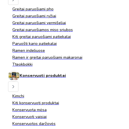
Greitai paruošiami pho
Greitai paruošiami ryžiai
Greitai paruošiami vermišeliai
Greitai paruošiamos miso sriubos
Kiti greitai paruošiami patiekalai
Paruošti kario patiekalai
Ramen indeliuose
Ramen ir greitai paruošiami makaronai
Tteokbokki
Konservuoti produktai
Kimchi
Kiti konservuoti produktai
Konservuota mėsa
Konservuoti vaisiai
Konservuotos daržovės