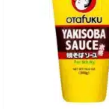
(BBD:
2026-
11-
13)