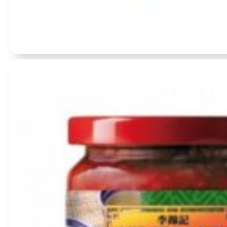
Įvertinimas:
0
iš 5
(0)
Yakisoba padažas Otafuku 300g – Otafuku
BBD:
2027-10-21
produkto
kiekis:
Yakisoba
padažas
Otafuku
300g
–