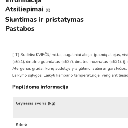
Informacija
Atsiliepimai
(0)
Siuntimas ir pristatymas
Pastabos
[LT] Sudėtis: KVIEČIŲ miltai, augaliniai aliejai (palmių aliejus, v
(E621), dinatrio guanilatas (E627), dinatrio inozinatas (E631). )], 
Alergenai: grūdai, kurių sudėtyje yra glitimo, salierai, garstyčios.
Laikymo sąlygos: Laikyti kambario temperatūroje, vengiant tiesio
Papildoma informacija
Grynasis svoris (kg)
Kilmė