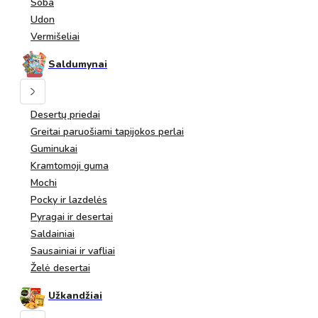
Soba
Udon
Vermišeliai
Saldumynai
Desertų priedai
Greitai paruošiami tapijokos perlai
Guminukai
Kramtomoji guma
Mochi
Pocky ir lazdelės
Pyragai ir desertai
Saldainiai
Sausainiai ir vafliai
Želė desertai
Užkandžiai