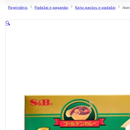
Pagrindinis
Padažai ir pagardai
Kario pastos ir padažai
Japo
🔍