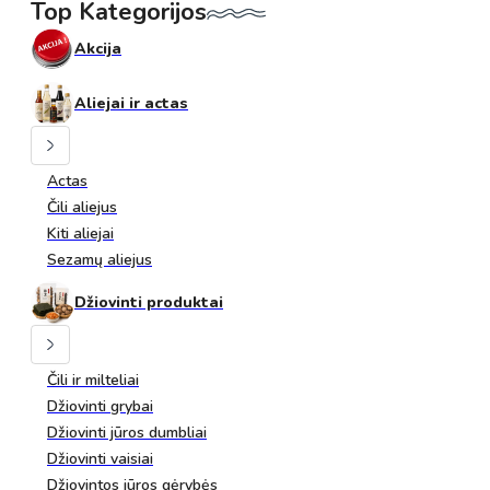
Top Kategorijos
Akcija
Aliejai ir actas
Actas
Čili aliejus
Kiti aliejai
Sezamų aliejus
Džiovinti produktai
Čili ir milteliai
Džiovinti grybai
Džiovinti jūros dumbliai
Džiovinti vaisiai
Džiovintos jūros gėrybės