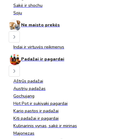
Sakė ir shochu
Soju
Ne maisto prekės
Indai ir virtuvės reikmenys
Padažai ir pagardai
Aštrūs padažai
Austrių padažas
Gochujang
Hot Pot ir sukiyaki pagardai
Kario pastos ir padažai
Kiti padažai ir pagardai
Kulinarinis vynas, sakė ir mirinas
Majonezas