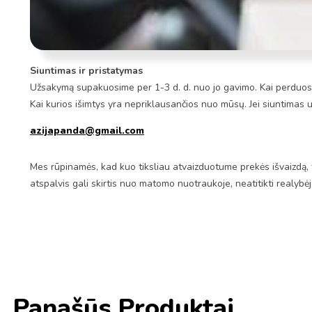
Siuntimas ir pristatymas
Užsakymą supakuosime per 1-3 d. d. nuo jo gavimo. Kai perduosim
Kai kurios išimtys yra nepriklausančios nuo mūsų. Jei siuntimas 
azijapanda@gmail.com
Mes rūpinamės, kad kuo tiksliau atvaizduotume prekės išvaizdą, 
atspalvis gali skirtis nuo matomo nuotraukoje, neatitikti realybė
Panašūs Produktai