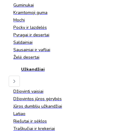
Guminukai
Kramtomoji guma
Mochi
Pocky ir lazdelės
Pyragai ir desertai
Saldainiai
Sausainiai ir vafliai
Želė desertai
Užkandžiai
Džiovinti vaisiai
Džiovintos jūros gėrybės
Jūros dumblių užkandžiai
Latiao
Riešutai ir sėklos
Traškučiai ir krekeriai