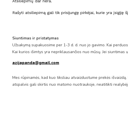
Atsiliepimų dar nėra.
Rašyti atsiliepimą gali tik prisijungę pirkėjai, kurie yra įsigiję 
Siuntimas ir pristatymas
Užsakymą supakuosime per 1-3 d. d. nuo jo gavimo. Kai perduosim
Kai kurios išimtys yra nepriklausančios nuo mūsų. Jei siuntimas 
azijapanda@gmail.com
Mes rūpinamės, kad kuo tiksliau atvaizduotume prekės išvaizdą, 
atspalvis gali skirtis nuo matomo nuotraukoje, neatitikti realybė