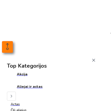
Top Kategorijos
Akcija
Aliejai ir actas
Actas
Čili aliejus