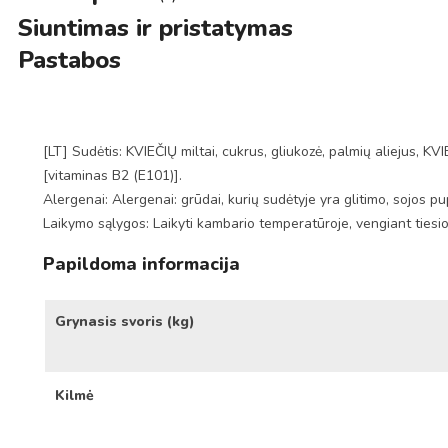
Siuntimas ir pristatymas
Pastabos
[LT] Sudėtis: KVIEČIŲ miltai, cukrus, gliukozė, palmių aliejus, KVI
[vitaminas B2 (E101)].
Alergenai: Alergenai: grūdai, kurių sudėtyje yra glitimo, sojos pu
Laikymo sąlygos: Laikyti kambario temperatūroje, vengiant tiesi
Papildoma informacija
Grynasis svoris (kg)
Kilmė