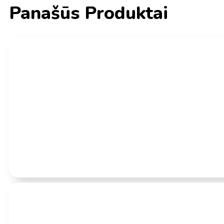
Panašūs Produktai
Įvertinimas:
0
iš 5
(0)