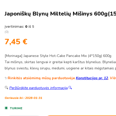
Japoniškų Blynų Miltelių Mišinys 600g(1
Įvertinimas:
0
iš 5
(0)
7,45
€
[Morinaga] Japanese Style Hot-Cake Pancake Mix (4*150g) 600g
Tai mišinys, skirtas lengvai ir greitai kepti karštus blynelius. Blyn
blynus sviestu, klevų sirupu, medumi, uogiene ar kitais mėgstamais p
✨
Rinkitės atsiėmimą mūsų parduotuvėje
Konstitucijos pr. 12
, Vil
🔍
Peržiūrėkite parduotuvės informaciją
.
🔍
Geriausia iki : 2028-01-31
TURIME