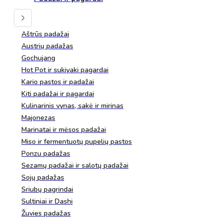
Aštrūs padažai
Austrių padažas
Gochujang
Hot Pot ir sukiyaki pagardai
Kario pastos ir padažai
Kiti padažai ir pagardai
Kulinarinis vynas, sakė ir mirinas
Majonezas
Marinatai ir mėsos padažai
Miso ir fermentuotų pupelių pastos
Ponzu padažas
Sezamų padažai ir salotų padažai
Sojų padažas
Sriubų pagrindai
Sultiniai ir Dashi
Žuvies padažas