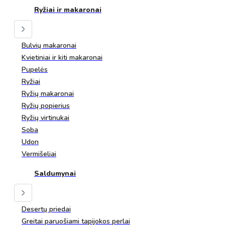
Ryžiai ir makaronai
Bulvių makaronai
Kvietiniai ir kiti makaronai
Pupelės
Ryžiai
Ryžių makaronai
Ryžių popierius
Ryžių virtinukai
Soba
Udon
Vermišeliai
Saldumynai
Desertų priedai
Greitai paruošiami tapijokos perlai