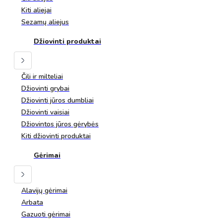
Kiti aliejai
Sezamų aliejus
Džiovinti produktai
Čili ir milteliai
Džiovinti grybai
Džiovinti jūros dumbliai
Džiovinti vaisiai
Džiovintos jūros gėrybės
Kiti džiovinti produktai
Gėrimai
Alavijų gėrimai
Arbata
Gazuoti gėrimai