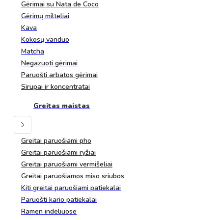
Gėrimai su Nata de Coco
Gėrimų milteliai
Kava
Kokosų vanduo
Matcha
Negazuoti gėrimai
Paruošti arbatos gėrimai
Sirupai ir koncentratai
Greitas maistas
Greitai paruošiami pho
Greitai paruošiami ryžiai
Greitai paruošiami vermišeliai
Greitai paruošiamos miso sriubos
Kiti greitai paruošiami patiekalai
Paruošti kario patiekalai
Ramen indeliuose