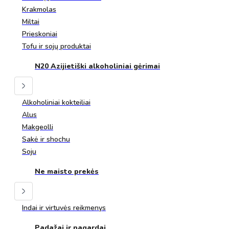
Krakmolas
Miltai
Prieskoniai
Tofu ir sojų produktai
N20 Azijietiški alkoholiniai gėrimai
Alkoholiniai kokteiliai
Alus
Makgeolli
Sakė ir shochu
Soju
Ne maisto prekės
Indai ir virtuvės reikmenys
Padažai ir pagardai