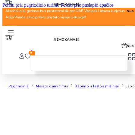
Nuo 40 Eur. pristatymas
NEMOKAMAS!
Pereiti prie pagrindinio turinio
Pereiti prie puslapio apačios
Alkoholiniai gėrimai bus pristatomi tik per UAB Venipak Lietuva kurjerius.
Nuo 
Azija Panda savo prekes pristato visoje Lietuvoje!
Nuo 40 Eur. pristatymas
NEMOKAMAS!
Alkoholiniai gėrimai bus pristatomi tik per UAB Venipak Lietuva kurjerius.
Nuo 
0
0
Pagrindinis
Maisto gaminimui
Kepimo ir tešlos mišiniai
Japo