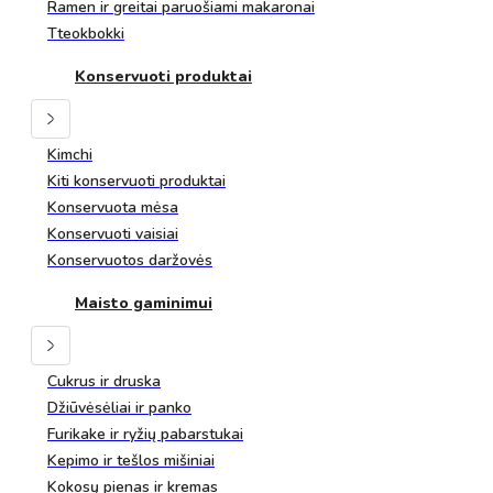
Ramen ir greitai paruošiami makaronai
Tteokbokki
Konservuoti produktai
Kimchi
Kiti konservuoti produktai
Konservuota mėsa
Konservuoti vaisiai
Konservuotos daržovės
Maisto gaminimui
Cukrus ir druska
Džiūvėsėliai ir panko
Furikake ir ryžių pabarstukai
Kepimo ir tešlos mišiniai
Kokosų pienas ir kremas