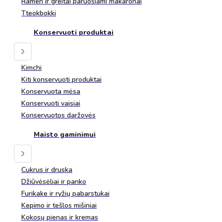
Ramen ir greitai paruošiami makaronai
Tteokbokki
Konservuoti produktai
Kimchi
Kiti konservuoti produktai
Konservuota mėsa
Konservuoti vaisiai
Konservuotos daržovės
Maisto gaminimui
Cukrus ir druska
Džiūvėsėliai ir panko
Furikake ir ryžių pabarstukai
Kepimo ir tešlos mišiniai
Kokosų pienas ir kremas