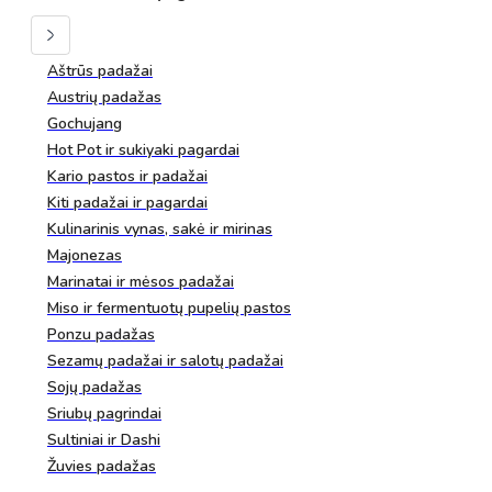
Aštrūs padažai
Austrių padažas
Gochujang
Hot Pot ir sukiyaki pagardai
Kario pastos ir padažai
Kiti padažai ir pagardai
Kulinarinis vynas, sakė ir mirinas
Majonezas
Marinatai ir mėsos padažai
Miso ir fermentuotų pupelių pastos
Ponzu padažas
Sezamų padažai ir salotų padažai
Sojų padažas
Sriubų pagrindai
Sultiniai ir Dashi
Žuvies padažas