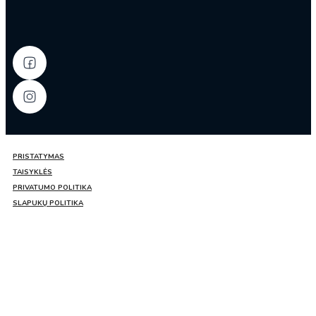
alkoholinis
gėrimas
(alk.
3.0%)
350ml
–
Suntory
PRISTATYMAS
TAISYKLĖS
PRIVATUMO POLITIKA
SLAPUKŲ POLITIKA