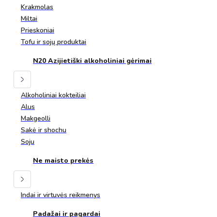
Krakmolas
Miltai
Prieskoniai
Tofu ir sojų produktai
N20 Azijietiški alkoholiniai gėrimai
Alkoholiniai kokteiliai
Alus
Makgeolli
Sakė ir shochu
Soju
Ne maisto prekės
Indai ir virtuvės reikmenys
Padažai ir pagardai