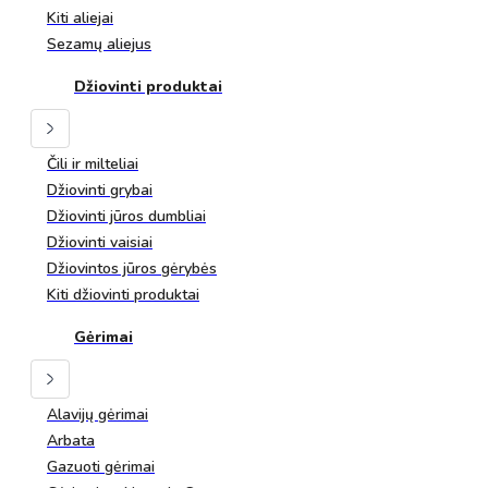
Kiti aliejai
Sezamų aliejus
Džiovinti produktai
Čili ir milteliai
Džiovinti grybai
Džiovinti jūros dumbliai
Džiovinti vaisiai
Džiovintos jūros gėrybės
Kiti džiovinti produktai
Gėrimai
Alavijų gėrimai
Arbata
Gazuoti gėrimai