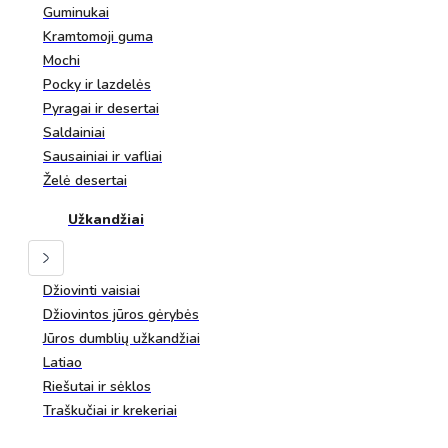
Guminukai
Kramtomoji guma
Mochi
Pocky ir lazdelės
Pyragai ir desertai
Saldainiai
Sausainiai ir vafliai
Želė desertai
Užkandžiai
Džiovinti vaisiai
Džiovintos jūros gėrybės
Jūros dumblių užkandžiai
Latiao
Riešutai ir sėklos
Traškučiai ir krekeriai