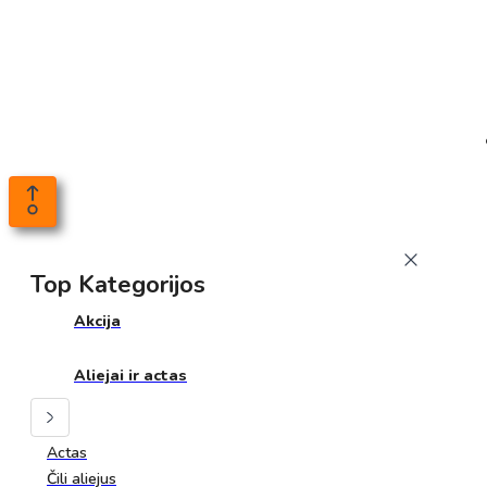
Top Kategorijos
Akcija
Aliejai ir actas
Actas
Čili aliejus