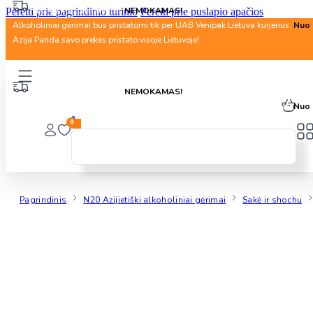
Nuo 40 Eur. pristatymas
NEMOKAMAS!
Pereiti prie pagrindinio turinio
Pereiti prie puslapio apačios
Alkoholiniai gėrimai bus pristatomi tik per UAB Venipak Lietuva kurjerius.
Nuo 
Azija Panda savo prekes pristato visoje Lietuvoje!
Nuo 40 Eur. pristatymas
NEMOKAMAS!
Alkoholiniai gėrimai bus pristatomi tik per UAB Venipak Lietuva kurjerius.
Nuo 
0
0
Pagrindinis
N20 Azijietiški alkoholiniai gėrimai
Sakė ir shochu