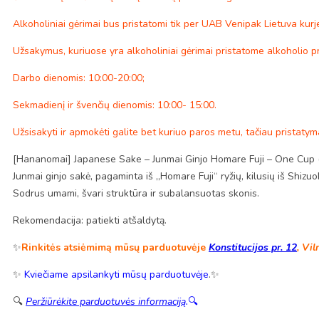
Alkoholiniai gėrimai bus pristatomi tik per UAB Venipak Lietuva kurje
Užsakymus, kuriuose yra alkoholiniai gėrimai pristatome alkoholio p
Darbo dienomis: 10:00-20:00;
Sekmadienį ir švenčių dienomis: 10:00- 15:00.
Užsisakyti ir apmokėti galite bet kuriuo paros metu, tačiau pristaty
[Hananomai] Japanese Sake – Junmai Ginjo Homare Fuji – One Cup 
Junmai ginjo sakė, pagaminta iš „Homare Fuji“ ryžių, kilusių iš Shizu
Sodrus umami, švari struktūra ir subalansuotas skonis.
Rekomendacija: patiekti atšaldytą.
✨
Rinkitės atsiėmimą mūsų parduotuvėje
Konstitucijos pr. 12
, Vil
✨
Kviečiame apsilankyti mūsų parduotuvėje
.✨
🔍
Peržiūrėkite parduotuvės informaciją
.
🔍