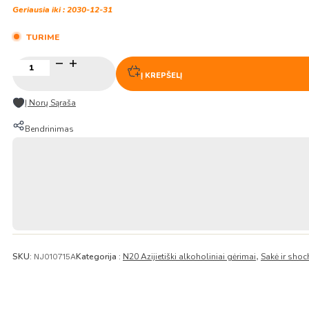
Geriausia iki : 2030-12-31
TURIME
produkto
kiekis:
Į KREPŠELĮ
Junmai
Ginjo
Į Norų Sąraša
Sakė
„Homare
Bendrinimas
Fuji“
–
One
Cup
(15,
5
%
alk.)
180ml
–
SKU:
Kategorija :
N20 Azijietiški alkoholiniai gėrimai
Sakė ir shoc
NJ010715A
,
Hananomai