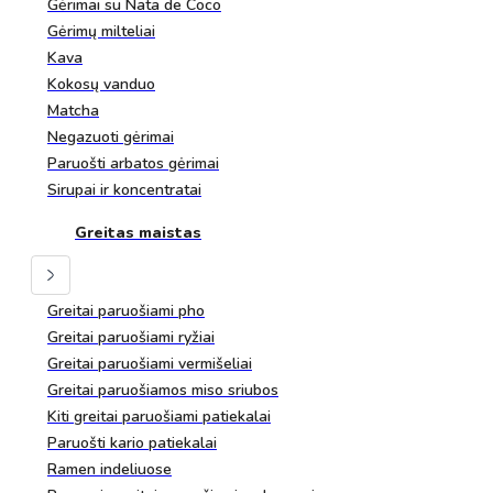
Gėrimai su Nata de Coco
Gėrimų milteliai
Kava
Kokosų vanduo
Matcha
Negazuoti gėrimai
Paruošti arbatos gėrimai
Sirupai ir koncentratai
Greitas maistas
Greitai paruošiami pho
Greitai paruošiami ryžiai
Greitai paruošiami vermišeliai
Greitai paruošiamos miso sriubos
Kiti greitai paruošiami patiekalai
Paruošti kario patiekalai
Ramen indeliuose