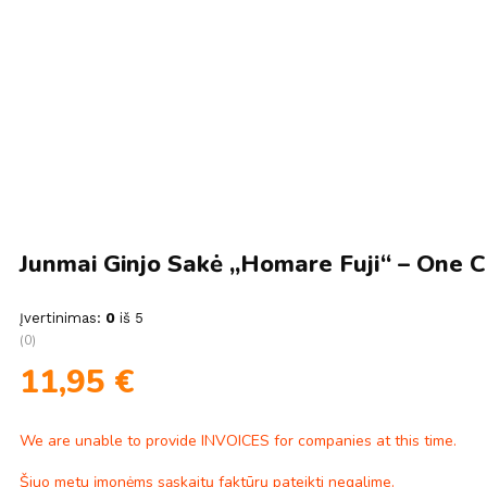
Junmai Ginjo Sakė „Homare Fuji“ – One 
Įvertinimas:
0
iš 5
(0)
11,95
€
We are unable to provide INVOICES for companies at this time.
Šiuo metu įmonėms sąskaitų faktūrų pateikti negalime.