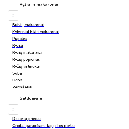
Ryžiai ir makaronai
Bulvių makaronai
Kvietiniai ir kiti makaronai
Pupelės
Ryžiai
Ryžių makaronai
Ryžių popierius
Ryžių virtinukai
Soba
Udon
Vermišeliai
Saldumynai
Desertų priedai
Greitai paruošiami tapijokos perlai