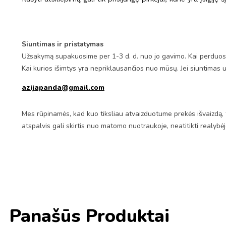
Siuntimas ir pristatymas
Užsakymą supakuosime per 1-3 d. d. nuo jo gavimo. Kai perduosim
Kai kurios išimtys yra nepriklausančios nuo mūsų. Jei siuntimas 
azijapanda@gmail.com
Mes rūpinamės, kad kuo tiksliau atvaizduotume prekės išvaizdą, 
atspalvis gali skirtis nuo matomo nuotraukoje, neatitikti realybė
Panašūs Produktai