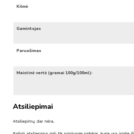
Kilmė
Gamintojas
Paruošimas
Maistinė vertė (gramai 100g/100ml):
Atsiliepimai
Atsiliepimų dar nėra.
Rašyti atsiliepimą gali tik prisijungę pirkėjai, kurie yra įsigiję 