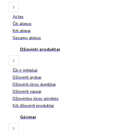
Actas
Čili aliejus
Kiti aliejai
Sezamų aliejus
Džiovinti produktai
Čili ir milteliai
Džiovinti grybai
Džiovinti jūros dumbliai
Džiovinti vaisiai
Džiovintos jūros gėrybės
Kiti džiovinti produktai
Gėrimai