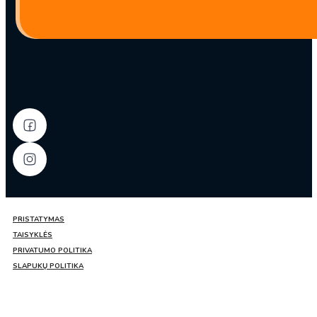
tofu
Čili
aliejuje
280g-
LaoGanMa
PRISTATYMAS
TAISYKLĖS
PRIVATUMO POLITIKA
SLAPUKŲ POLITIKA