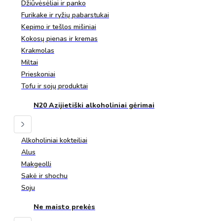
Džiūvėsėliai ir panko
Furikake ir ryžių pabarstukai
Kepimo ir tešlos mišiniai
Kokosų pienas ir kremas
Krakmolas
Miltai
Prieskoniai
Tofu ir sojų produktai
N20 Azijietiški alkoholiniai gėrimai
Alkoholiniai kokteiliai
Alus
Makgeolli
Sakė ir shochu
Soju
Ne maisto prekės