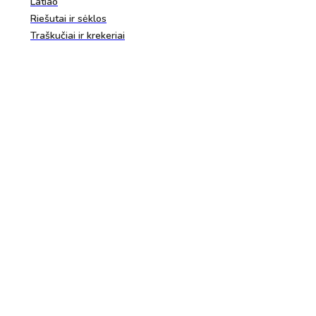
Latiao
Riešutai ir sėklos
Traškučiai ir krekeriai