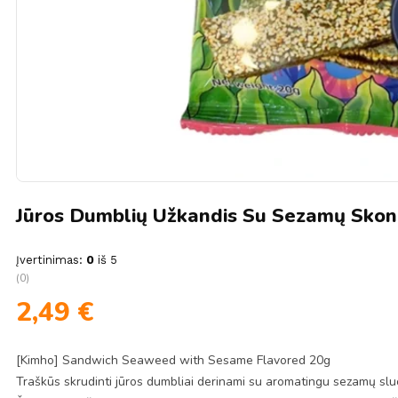
Jūros Dumblių Užkandis Su Sezamų Skoni
Įvertinimas:
0
iš 5
(0)
2,49
€
[Kimho] Sandwich Seaweed with Sesame Flavored 20g
Traškūs skrudinti jūros dumbliai derinami su aromatingu sezamų sluok