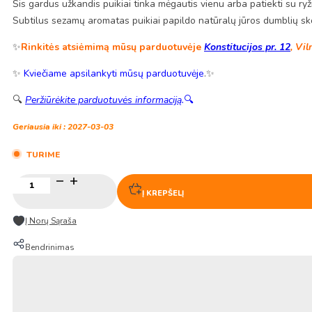
Šis gardus užkandis puikiai tinka mėgautis vienu arba patiekti su ryži
Subtilus sezamų aromatas puikiai papildo natūralų jūros dumblių sk
✨
Rinkitės atsiėmimą mūsų parduotuvėje
Konstitucijos pr. 12
, Vil
✨
Kviečiame apsilankyti mūsų parduotuvėje
.✨
🔍
Peržiūrėkite parduotuvės informaciją
.
🔍
Geriausia iki : 2027-03-03
TURIME
produkto
kiekis:
Į KREPŠELĮ
Jūros
dumblių
Į Norų Sąraša
užkandis
su
Bendrinimas
sezamų
skonio
įdaru
20g
–