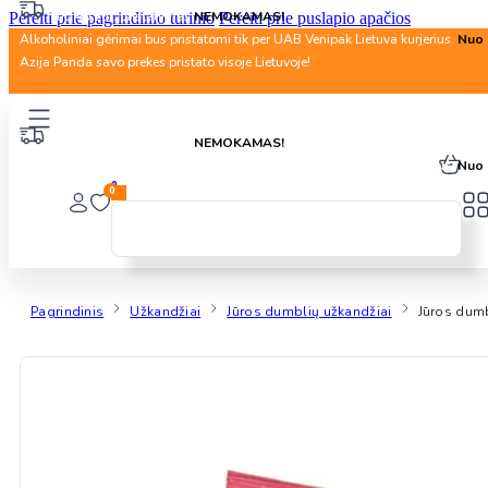
Nuo 40 Eur. pristatymas
NEMOKAMAS!
Pereiti prie pagrindinio turinio
Pereiti prie puslapio apačios
Alkoholiniai gėrimai bus pristatomi tik per UAB Venipak Lietuva kurjerius.
Nuo 
Azija Panda savo prekes pristato visoje Lietuvoje!
Nuo 40 Eur. pristatymas
NEMOKAMAS!
Alkoholiniai gėrimai bus pristatomi tik per UAB Venipak Lietuva kurjerius.
Nuo 
0
0
Pagrindinis
Užkandžiai
Jūros dumblių užkandžiai
Jūros dumb