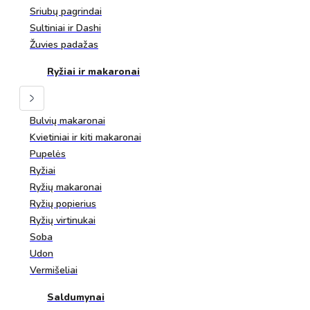
Sriubų pagrindai
Sultiniai ir Dashi
Žuvies padažas
Ryžiai ir makaronai
Bulvių makaronai
Kvietiniai ir kiti makaronai
Pupelės
Ryžiai
Ryžių makaronai
Ryžių popierius
Ryžių virtinukai
Soba
Udon
Vermišeliai
Saldumynai