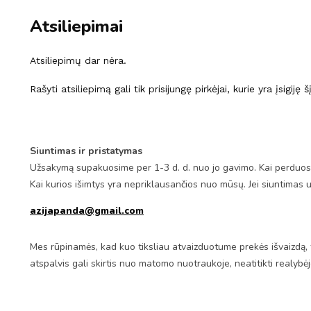
Atsiliepimai
Atsiliepimų dar nėra.
Rašyti atsiliepimą gali tik prisijungę pirkėjai, kurie yra įsigiję 
Siuntimas ir pristatymas
Užsakymą supakuosime per 1-3 d. d. nuo jo gavimo. Kai perduosim
Kai kurios išimtys yra nepriklausančios nuo mūsų. Jei siuntimas 
azijapanda@gmail.com
Mes rūpinamės, kad kuo tiksliau atvaizduotume prekės išvaizdą, 
atspalvis gali skirtis nuo matomo nuotraukoje, neatitikti realybė