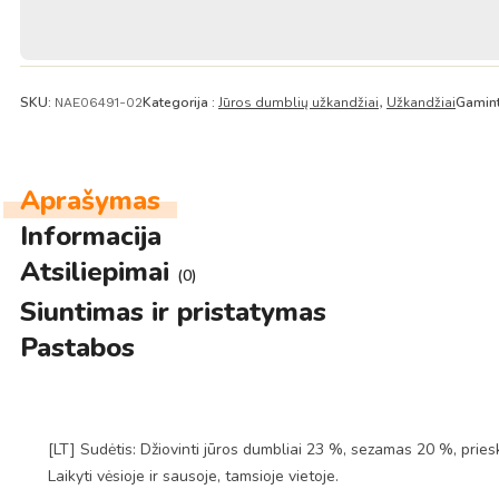
Kimho
SKU:
Kategorija :
Jūros dumblių užkandžiai
Užkandžiai
Gamint
NAE06491-02
,
Aprašymas
Informacija
Atsiliepimai
(0)
Siuntimas ir pristatymas
Pastabos
[LT] Sudėtis: Džiovinti jūros dumbliai 23 %, sezamas 20 %, pries
Laikyti vėsioje ir sausoje, tamsioje vietoje.