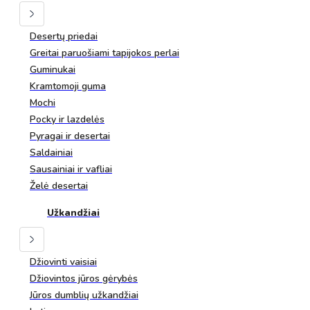
Desertų priedai
Greitai paruošiami tapijokos perlai
Guminukai
Kramtomoji guma
Mochi
Pocky ir lazdelės
Pyragai ir desertai
Saldainiai
Sausainiai ir vafliai
Želė desertai
Užkandžiai
Džiovinti vaisiai
Džiovintos jūros gėrybės
Jūros dumblių užkandžiai