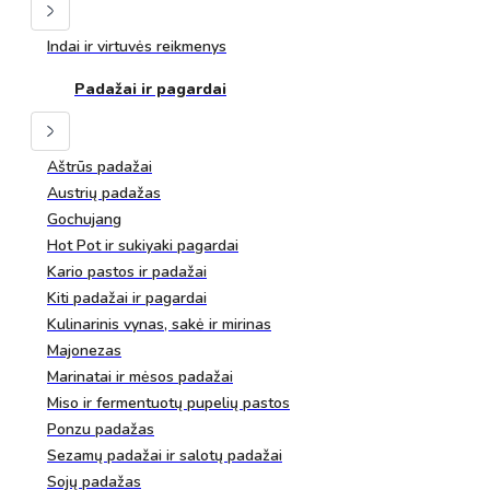
Indai ir virtuvės reikmenys
Padažai ir pagardai
Aštrūs padažai
Austrių padažas
Gochujang
Hot Pot ir sukiyaki pagardai
Kario pastos ir padažai
Kiti padažai ir pagardai
Kulinarinis vynas, sakė ir mirinas
Majonezas
Marinatai ir mėsos padažai
Miso ir fermentuotų pupelių pastos
Ponzu padažas
Sezamų padažai ir salotų padažai
Sojų padažas