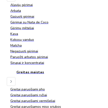
Alavijų gėrimai
Arbata
Gazuoti gėrimai
Gėrimai su Nata de Coco
Gėrimų milteliai
Kava
Kokosų vanduo
Matcha
Negazuoti gėrimai
Paruošti arbatos gėrimai
Sirupai ir koncentratai
Greitas maistas
Greitai paruošiami pho
Greitai paruošiami ryžiai
Greitai paruošiami vermišeliai
Greitai paruošiamos miso sriubos