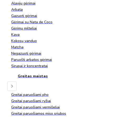
Alavijų gėrimai
Arbata
Gazuoti gėrimai
Gėrimai su Nata de Coco
Gėrimų milteliai
Kava
Kokosų vanduo
Matcha
Negazuoti gėrimai
Paruošti arbatos gėrimai
Sirupai ir koncentratai
Greitas maistas
Greitai paruošiami pho
Greitai paruošiami ryžiai
Greitai paruošiami vermišeliai
Greitai paruošiamos miso sriubos