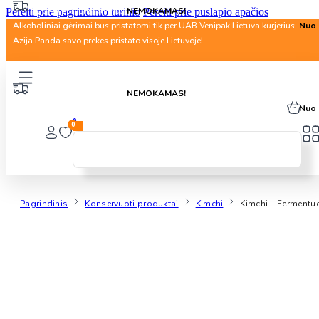
Nuo 40 Eur. pristatymas
NEMOKAMAS!
Pereiti prie pagrindinio turinio
Pereiti prie puslapio apačios
Alkoholiniai gėrimai bus pristatomi tik per UAB Venipak Lietuva kurjerius.
Nuo 
Azija Panda savo prekes pristato visoje Lietuvoje!
Nuo 40 Eur. pristatymas
NEMOKAMAS!
Alkoholiniai gėrimai bus pristatomi tik per UAB Venipak Lietuva kurjerius.
Nuo 
0
0
Pagrindinis
Konservuoti produktai
Kimchi
Kimchi – Fermentu