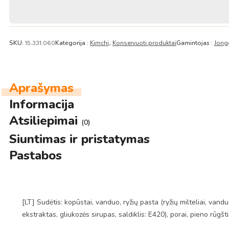
Jongga
SKU:
Kategorija :
Kimchi
Konservuoti produktai
Gamintojas :
Jong
15.331.060
,
Aprašymas
Informacija
Atsiliepimai
(0)
Siuntimas ir pristatymas
Pastabos
[LT] Sudėtis: kopūstai, vanduo, ryžių pasta (ryžių milteliai, van
ekstraktas, gliukozės sirupas, saldiklis: E420), porai, pieno rūgšt