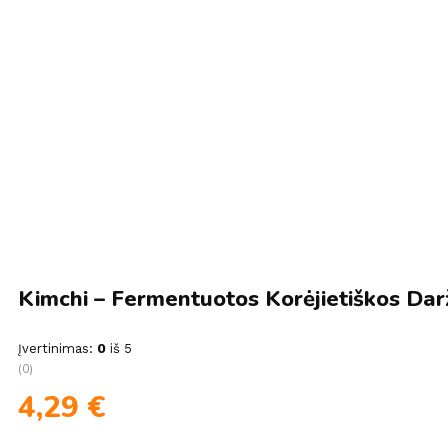
Kimchi – Fermentuotos Korėjietiškos Da
Įvertinimas:
0
iš 5
(0)
4,29
€