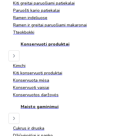
Kiti greitai paruošiami patiekalai
Paruošti kario patiekalai
Ramen indeliuose
Ramen ir greitai paruošiami makaronai
Tteokbokki
Konservuoti produktai
Kimchi
Kiti konservuoti produktai
Konservuota mėsa
Konservuoti vaisiai
Konservuotos daržovės
Maisto gaminimui
Cukrus ir druska
Džiūvėsėliai ir panko