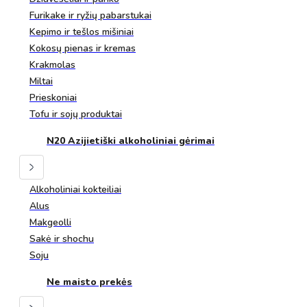
Furikake ir ryžių pabarstukai
Kepimo ir tešlos mišiniai
Kokosų pienas ir kremas
Krakmolas
Miltai
Prieskoniai
Tofu ir sojų produktai
N20 Azijietiški alkoholiniai gėrimai
Alkoholiniai kokteiliai
Alus
Makgeolli
Sakė ir shochu
Soju
Ne maisto prekės