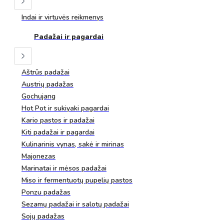
Indai ir virtuvės reikmenys
Padažai ir pagardai
Aštrūs padažai
Austrių padažas
Gochujang
Hot Pot ir sukiyaki pagardai
Kario pastos ir padažai
Kiti padažai ir pagardai
Kulinarinis vynas, sakė ir mirinas
Majonezas
Marinatai ir mėsos padažai
Miso ir fermentuotų pupelių pastos
Ponzu padažas
Sezamų padažai ir salotų padažai
Sojų padažas