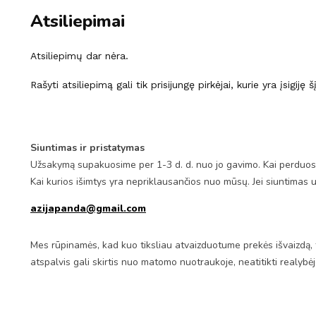
Atsiliepimai
Atsiliepimų dar nėra.
Rašyti atsiliepimą gali tik prisijungę pirkėjai, kurie yra įsigiję 
Siuntimas ir pristatymas
Užsakymą supakuosime per 1-3 d. d. nuo jo gavimo. Kai perduosim
Kai kurios išimtys yra nepriklausančios nuo mūsų. Jei siuntimas 
azijapanda@gmail.com
Mes rūpinamės, kad kuo tiksliau atvaizduotume prekės išvaizdą, 
atspalvis gali skirtis nuo matomo nuotraukoje, neatitikti realybė