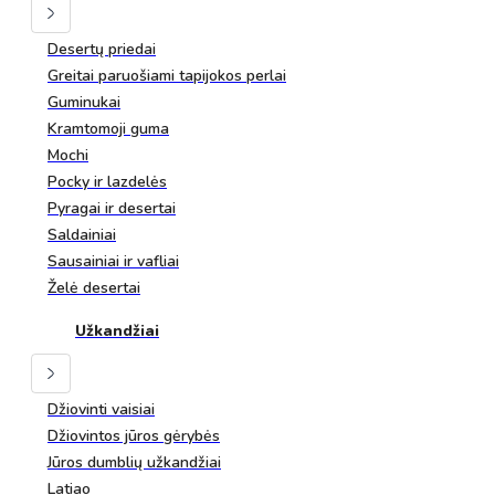
Desertų priedai
Greitai paruošiami tapijokos perlai
Guminukai
Kramtomoji guma
Mochi
Pocky ir lazdelės
Pyragai ir desertai
Saldainiai
Sausainiai ir vafliai
Želė desertai
Užkandžiai
Džiovinti vaisiai
Džiovintos jūros gėrybės
Jūros dumblių užkandžiai
Latiao