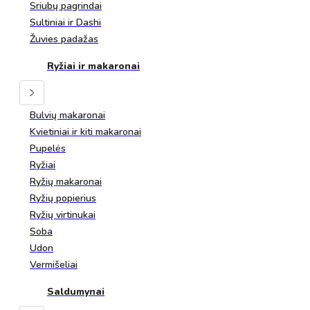
Sriubų pagrindai
Sultiniai ir Dashi
Žuvies padažas
Ryžiai ir makaronai
Bulvių makaronai
Kvietiniai ir kiti makaronai
Pupelės
Ryžiai
Ryžių makaronai
Ryžių popierius
Ryžių virtinukai
Soba
Udon
Vermišeliai
Saldumynai