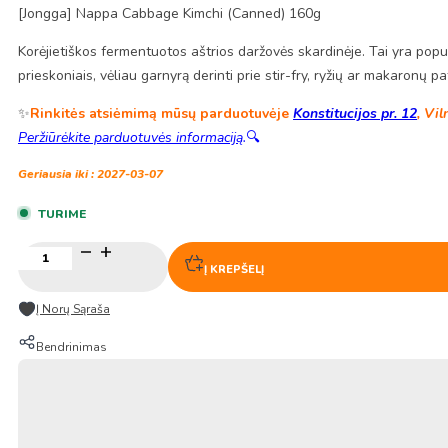
[Jongga] Nappa Cabbage Kimchi (Canned) 160g
Korėjietiškos fermentuotos aštrios daržovės skardinėje. Tai yra popul
prieskoniais, vėliau garnyrą derinti prie stir-fry, ryžių ar makaronų pa
✨
Rinkitės atsiėmimą mūsų parduotuvėje
Konstitucijos pr. 12
, Vil
Peržiūrėkite parduotuvės informaciją
.
🔍
Geriausia iki : 2027-03-07
TURIME
produkto
kiekis:
Į KREPŠELĮ
Kimchi
–
Į Norų Sąraša
Fermentuotos
Korėjietiškos
Bendrinimas
daržovės
(Nappa
Cabbage
kimchi)
160g
–