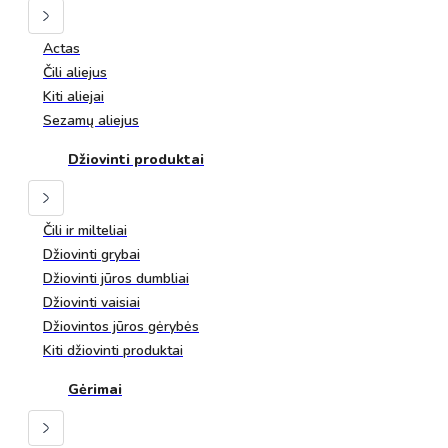
Actas
Čili aliejus
Kiti aliejai
Sezamų aliejus
Džiovinti produktai
Čili ir milteliai
Džiovinti grybai
Džiovinti jūros dumbliai
Džiovinti vaisiai
Džiovintos jūros gėrybės
Kiti džiovinti produktai
Gėrimai