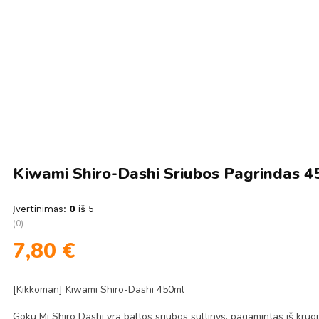
Kiwami Shiro-Dashi Sriubos Pagrindas 
Įvertinimas:
0
iš 5
(0)
7,80
€
[Kikkoman] Kiwami Shiro-Dashi 450ml
Goku Mi Shiro Dashi yra baltos sriubos sultinys, pagamintas iš kruopš