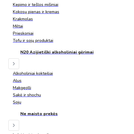
Kepimo ir tešlos mišiniai
Kokosų pienas ir kremas
Krakmolas
Miltai
Prieskoniai
Tofu ir sojų produktai
N20 Azijietiški alkoholiniai gėrimai
Alkoholiniai kokteiliai
Alus
Makgeolli
Sakė ir shochu
Soju
Ne maisto prekės