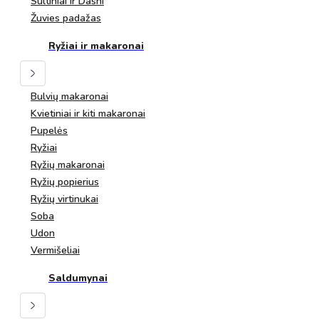
Sultiniai ir Dashi
Žuvies padažas
Ryžiai ir makaronai
Bulvių makaronai
Kvietiniai ir kiti makaronai
Pupelės
Ryžiai
Ryžių makaronai
Ryžių popierius
Ryžių virtinukai
Soba
Udon
Vermišeliai
Saldumynai