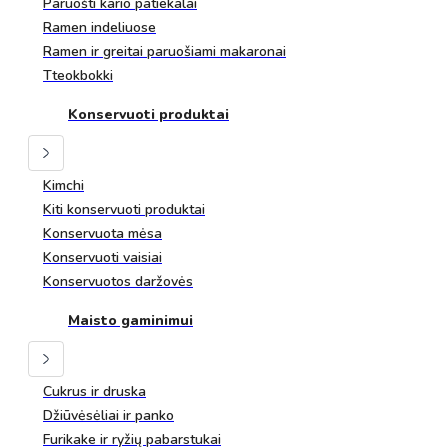
Paruošti kario patiekalai
Ramen indeliuose
Ramen ir greitai paruošiami makaronai
Tteokbokki
Konservuoti produktai
Kimchi
Kiti konservuoti produktai
Konservuota mėsa
Konservuoti vaisiai
Konservuotos daržovės
Maisto gaminimui
Cukrus ir druska
Džiūvėsėliai ir panko
Furikake ir ryžių pabarstukai