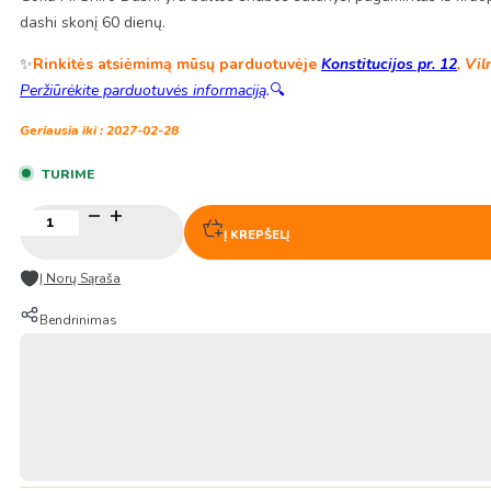
dashi skonį 60 dienų.
✨
Rinkitės atsiėmimą mūsų parduotuvėje
Konstitucijos pr. 12
, Vil
Peržiūrėkite parduotuvės informaciją
.
🔍
Geriausia iki : 2027-02-28
TURIME
produkto
kiekis:
Į KREPŠELĮ
Kiwami
Shiro-
Į Norų Sąraša
dashi
sriubos
Bendrinimas
pagrindas
450ml
–
Kikkoman