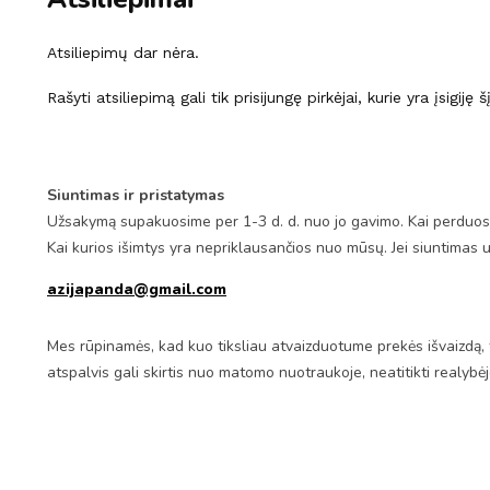
Atsiliepimų dar nėra.
Rašyti atsiliepimą gali tik prisijungę pirkėjai, kurie yra įsigiję 
Siuntimas ir pristatymas
Užsakymą supakuosime per 1-3 d. d. nuo jo gavimo. Kai perduosim
Kai kurios išimtys yra nepriklausančios nuo mūsų. Jei siuntimas 
azijapanda@gmail.com
Mes rūpinamės, kad kuo tiksliau atvaizduotume prekės išvaizdą, 
atspalvis gali skirtis nuo matomo nuotraukoje, neatitikti realybė