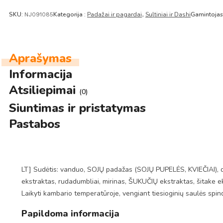
SKU:
Kategorija :
Padažai ir pagardai
Sultiniai ir Dashi
Gamintojas
NJ091085
,
Aprašymas
Informacija
Atsiliepimai
(0)
Siuntimas ir pristatymas
Pastabos
LT] Sudėtis: vanduo, SOJŲ padažas (SOJŲ PUPELĖS, KVIEČIAI), dr
ekstraktas, rudadumbliai, mirinas, ŠUKUČIŲ ekstraktas, šitake ek
Laikyti kambario temperatūroje, vengiant tiesioginių saulės spind
Papildoma informacija