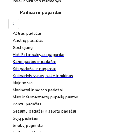
Indai ir virtuvės reikmenys
Padažai ir pagardai
Aštrūs padažai
Austrių padažas
Gochujang
Hot Pot ir sukiyaki pagardai
Kario pastos ir padažai
Kiti padažai ir pagardai
Kulinarinis vynas, sakė ir mirinas
Majonezas
Marinatai ir mėsos padažai
Miso ir fermentuotų pupelių pastos
Ponzu padažas
Sezamų padažai ir salotų padažai
Sojų padažas
Sriubų pagrindai