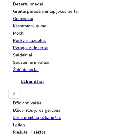
Desertų priedai
Greitai paruošiami tapijokos perlai
Guminukai
Kramtomoji guma
Mochi
Pocky ir lazdelės
Pyragai ir desertai
Saldainiai
Sausainiai ir vafliai
Želė desertai
Užkandžiai
Džiovinti vaisiai
Džiovintos jūros gėrybės
Jūros dumblių užkandžiai
Latiao
Riešutai ir sėklos