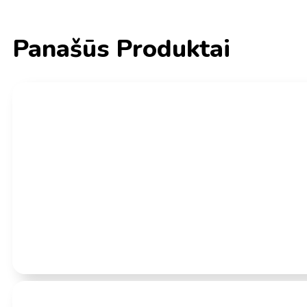
Panašūs Produktai
Įvertinimas:
0
iš 5
- 15 %
(0)