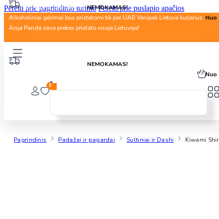
Nuo 40 Eur. pristatymas
NEMOKAMAS!
Pereiti prie pagrindinio turinio
Pereiti prie puslapio apačios
Alkoholiniai gėrimai bus pristatomi tik per UAB Venipak Lietuva kurjerius.
Nuo 
Azija Panda savo prekes pristato visoje Lietuvoje!
Nuo 40 Eur. pristatymas
NEMOKAMAS!
Alkoholiniai gėrimai bus pristatomi tik per UAB Venipak Lietuva kurjerius.
Nuo 
0
0
Pagrindinis
Padažai ir pagardai
Sultiniai ir Dashi
Kiwami Shi