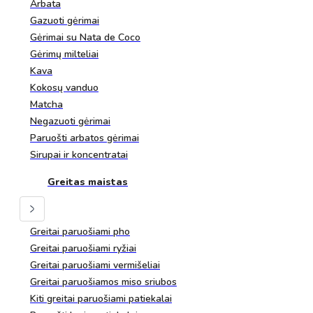
Arbata
Gazuoti gėrimai
Gėrimai su Nata de Coco
Gėrimų milteliai
Kava
Kokosų vanduo
Matcha
Negazuoti gėrimai
Paruošti arbatos gėrimai
Sirupai ir koncentratai
Greitas maistas
Greitai paruošiami pho
Greitai paruošiami ryžiai
Greitai paruošiami vermišeliai
Greitai paruošiamos miso sriubos
Kiti greitai paruošiami patiekalai