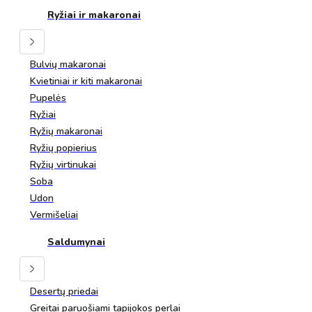
Ryžiai ir makaronai
Bulvių makaronai
Kvietiniai ir kiti makaronai
Pupelės
Ryžiai
Ryžių makaronai
Ryžių popierius
Ryžių virtinukai
Soba
Udon
Vermišeliai
Saldumynai
Desertų priedai
Greitai paruošiami tapijokos perlai