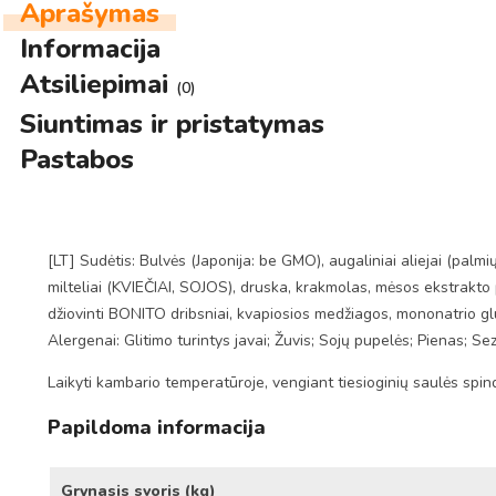
Aprašymas
Informacija
Atsiliepimai
(0)
Siuntimas ir pristatymas
Pastabos
[LT] Sudėtis: Bulvės (Japonija: be GMO), augaliniai aliejai (palmi
milteliai (KVIEČIAI, SOJOS), druska, krakmolas, mėsos ekstrakto p
džiovinti BONITO dribsniai, kvapiosios medžiagos, mononatrio gl
Alergenai: Glitimo turintys javai; Žuvis; Sojų pupelės; Pienas; S
Laikyti kambario temperatūroje, vengiant tiesioginių saulės spin
Papildoma informacija
Grynasis svoris (kg)