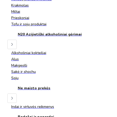
Krakmolas
Miltai
Prieskoniai
Tofu ir sojų produktai
N20 Azijietiški alkoholiniai gėrimai
Alkoholiniai kokteiliai
Alus
Makgeolli
Sakė ir shochu
Soju
Ne maisto prekės
Indai ir virtuvės reikmenys
Padažai ir pagardai