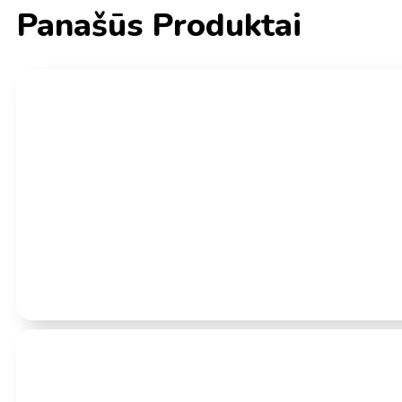
Panašūs Produktai
Įvertinimas:
0
iš 5
(0)