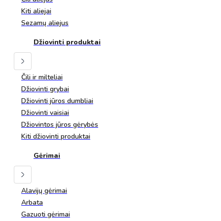
Kiti aliejai
Sezamų aliejus
Džiovinti produktai
Čili ir milteliai
Džiovinti grybai
Džiovinti jūros dumbliai
Džiovinti vaisiai
Džiovintos jūros gėrybės
Kiti džiovinti produktai
Gėrimai
Alavijų gėrimai
Arbata
Gazuoti gėrimai