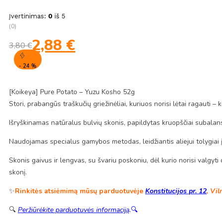
Įvertinimas:
0
iš 5
(0)
Original
Current
2,88
€
3,80
€
price
price
was:
is:
- 24 %
3,80 €.
2,88 €.
[Koikeya] Pure Potato – Yuzu Kosho 52g
Stori, prabangūs traškučių griežinėliai, kuriuos norisi lėtai ragauti 
Išryškinamas natūralus bulvių skonis, papildytas kruopščiai subalansu
Naudojamas specialus gamybos metodas, leidžiantis aliejui tolygiai įs
Skonis gaivus ir lengvas, su švariu poskoniu, dėl kurio norisi valgyt
skonį.
✨
Rinkitės atsiėmimą mūsų parduotuvėje
Konstitucijos pr. 12
, Vil
🔍
Peržiūrėkite parduotuvės informaciją
.
🔍