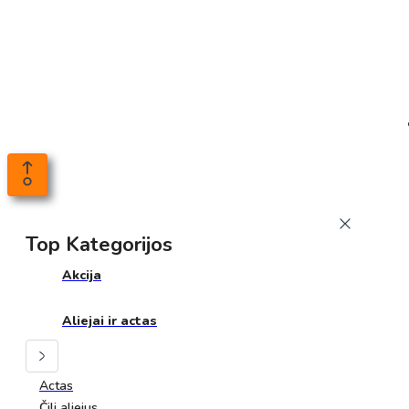
Top Kategorijos
Akcija
Aliejai ir actas
Actas
Čili aliejus