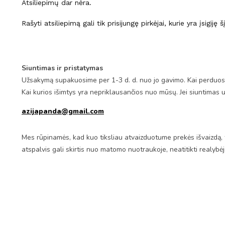
Atsiliepimų dar nėra.
Rašyti atsiliepimą gali tik prisijungę pirkėjai, kurie yra įsigiję 
Siuntimas ir pristatymas
Užsakymą supakuosime per 1-3 d. d. nuo jo gavimo. Kai perduosim
Kai kurios išimtys yra nepriklausančios nuo mūsų. Jei siuntimas 
azijapanda@gmail.com
Mes rūpinamės, kad kuo tiksliau atvaizduotume prekės išvaizdą, 
atspalvis gali skirtis nuo matomo nuotraukoje, neatitikti realybė