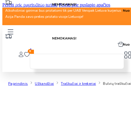
Nuo 40 Eur. pristatymas
NEMOKAMAS!
Pereiti prie pagrindinio turinio
Pereiti prie puslapio apačios
Alkoholiniai gėrimai bus pristatomi tik per UAB Venipak Lietuva kurjerius.
Nuo 
Azija Panda savo prekes pristato visoje Lietuvoje!
Nuo 40 Eur. pristatymas
NEMOKAMAS!
Alkoholiniai gėrimai bus pristatomi tik per UAB Venipak Lietuva kurjerius.
Nuo 
0
0
Pagrindinis
Užkandžiai
Traškučiai ir krekeriai
Bulvių traškuči