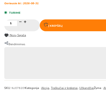
Geriausia iki : 2026-08-31
TURIME
produkto
kiekis:
Į KREPŠELĮ
Bulvių
traškučiai
Į Norų Sąraša
–
„Pure
Bendrinimas
Potato
Yuzu
Kosho“
52g
–
Koikeya
(BBD:
2026-
08-
31)
SKU:
Kategorija :
Akcija
Traškučiai ir krekeriai
Užkandžiai
Žyma :
A
NJ078201
,
,