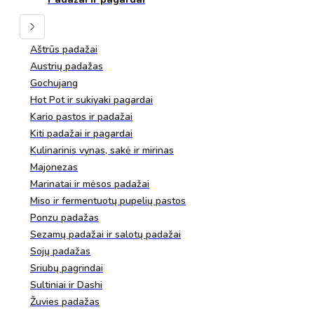
Aštrūs padažai
Austrių padažas
Gochujang
Hot Pot ir sukiyaki pagardai
Kario pastos ir padažai
Kiti padažai ir pagardai
Kulinarinis vynas, sakė ir mirinas
Majonezas
Marinatai ir mėsos padažai
Miso ir fermentuotų pupelių pastos
Ponzu padažas
Sezamų padažai ir salotų padažai
Sojų padažas
Sriubų pagrindai
Sultiniai ir Dashi
Žuvies padažas