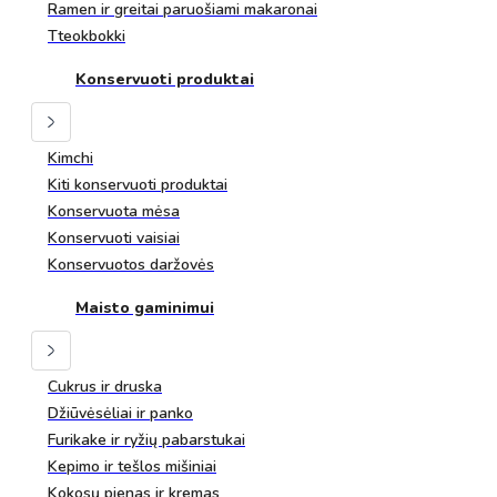
Ramen ir greitai paruošiami makaronai
Tteokbokki
Konservuoti produktai
Kimchi
Kiti konservuoti produktai
Konservuota mėsa
Konservuoti vaisiai
Konservuotos daržovės
Maisto gaminimui
Cukrus ir druska
Džiūvėsėliai ir panko
Furikake ir ryžių pabarstukai
Kepimo ir tešlos mišiniai
Kokosų pienas ir kremas