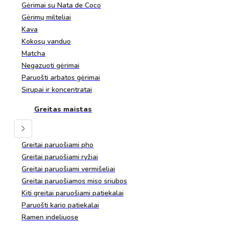
Gėrimai su Nata de Coco
Gėrimų milteliai
Kava
Kokosų vanduo
Matcha
Negazuoti gėrimai
Paruošti arbatos gėrimai
Sirupai ir koncentratai
Greitas maistas
Greitai paruošiami pho
Greitai paruošiami ryžiai
Greitai paruošiami vermišeliai
Greitai paruošiamos miso sriubos
Kiti greitai paruošiami patiekalai
Paruošti kario patiekalai
Ramen indeliuose