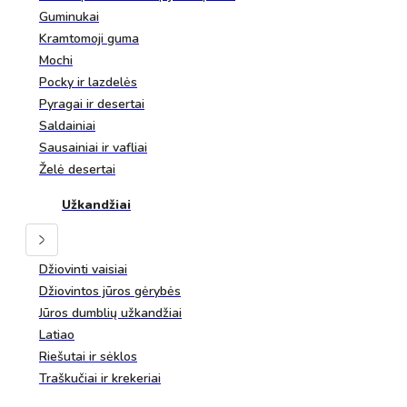
Guminukai
Kramtomoji guma
Mochi
Pocky ir lazdelės
Pyragai ir desertai
Saldainiai
Sausainiai ir vafliai
Želė desertai
Užkandžiai
Džiovinti vaisiai
Džiovintos jūros gėrybės
Jūros dumblių užkandžiai
Latiao
Riešutai ir sėklos
Traškučiai ir krekeriai