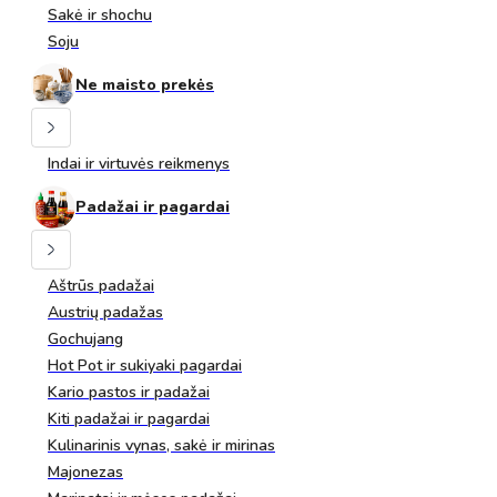
Sakė ir shochu
Soju
Ne maisto prekės
Indai ir virtuvės reikmenys
Padažai ir pagardai
Aštrūs padažai
Austrių padažas
Gochujang
Hot Pot ir sukiyaki pagardai
Kario pastos ir padažai
Kiti padažai ir pagardai
Kulinarinis vynas, sakė ir mirinas
Majonezas