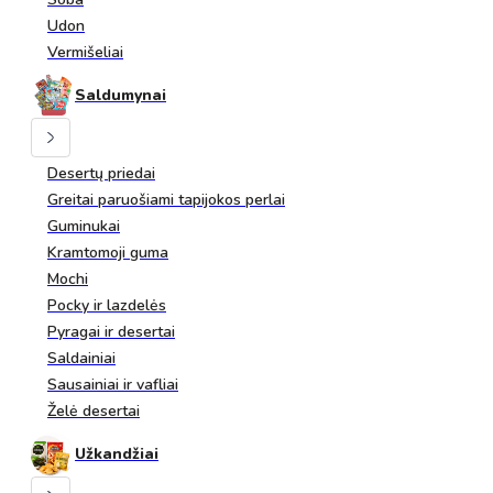
Udon
Vermišeliai
Saldumynai
Desertų priedai
Greitai paruošiami tapijokos perlai
Guminukai
Kramtomoji guma
Mochi
Pocky ir lazdelės
Pyragai ir desertai
Saldainiai
Sausainiai ir vafliai
Želė desertai
Užkandžiai