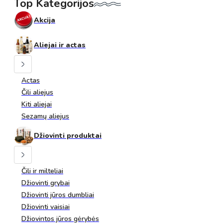
Top Kategorijos
Akcija
Aliejai ir actas
Actas
Čili aliejus
Kiti aliejai
Sezamų aliejus
Džiovinti produktai
Čili ir milteliai
Džiovinti grybai
Džiovinti jūros dumbliai
Džiovinti vaisiai
Džiovintos jūros gėrybės