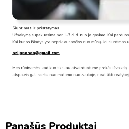
Siuntimas ir pristatymas
Užsakymą supakuosime per 1-3 d. d. nuo jo gavimo. Kai perduosim
Kai kurios išimtys yra nepriklausančios nuo mūsų. Jei siuntimas 
azijapanda@gmail.com
Mes rūpinamės, kad kuo tiksliau atvaizduotume prekės išvaizdą, 
atspalvis gali skirtis nuo matomo nuotraukoje, neatitikti realybė
Panašūs Produktai