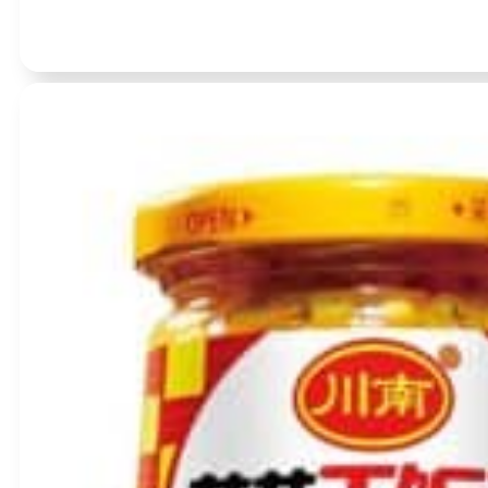
Įvertinimas:
0
iš 5
(0)
Konservuoti sojos pupelių daigai 425g – Royal Orient
BBD:
2029-03-09
produkto
kiekis:
Konservuoti
sojos
pupelių
daigai
425g
–
Royal