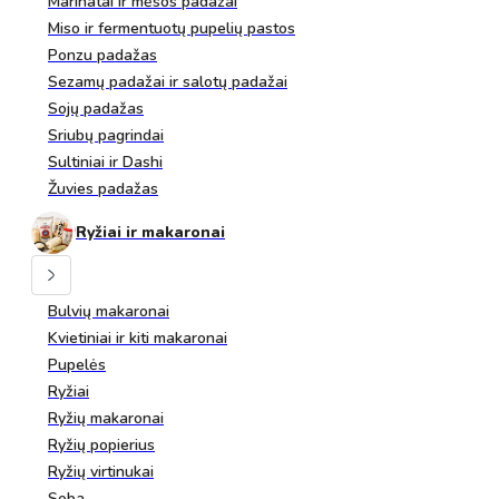
Marinatai ir mėsos padažai
Miso ir fermentuotų pupelių pastos
Ponzu padažas
Sezamų padažai ir salotų padažai
Sojų padažas
Sriubų pagrindai
Sultiniai ir Dashi
Žuvies padažas
Ryžiai ir makaronai
Bulvių makaronai
Kvietiniai ir kiti makaronai
Pupelės
Ryžiai
Ryžių makaronai
Ryžių popierius
Ryžių virtinukai
Soba