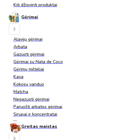
Kiti džiovinti produktai
Gėrimai
Alavijų gėrimai
Arbata
Gazuoti gėrimai
Gėrimai su Nata de Coco
Gėrimų milteliai
Kava
Kokosų vanduo
Matcha
Negazuoti gėrimai
Paruošti arbatos gėrimai
Sirupai ir koncentratai
Greitas maistas