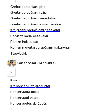
Greitai paruošiami pho
Greitai paruošiami ryžiai
Greitai paruošiami vermišeliai
Greitai paruošiamos miso sriubos
Kiti greitai paruošiami patiekalai
Paruošti kario patiekalai
Ramen indeliuose
Ramen ir greitai paruošiami makaronai
Tteokbokki
Konservuoti produktai
Kimchi
Kiti konservuoti produktai
Konservuota mėsa
Konservuoti vaisiai
Konservuotos daržovės