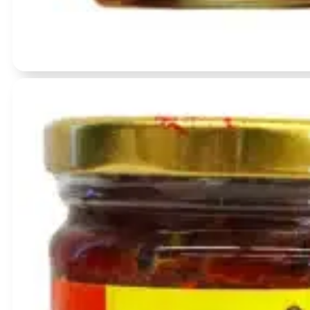
Įvertinimas:
0
iš 5
(0)
Kininė pupuolė saldžiarūgščiame čili aliejuje 335g – Chuannan
BBD:
2027-02-19
produkto
kiekis:
Kininė
pupuolė
saldžiarūgščiame
čili
aliejuje