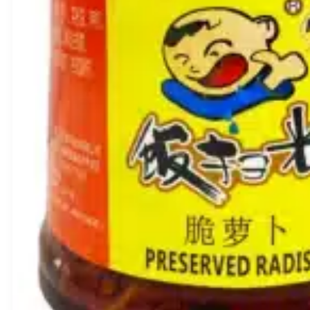
335g
–
Chuannan