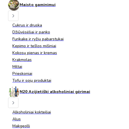
Maisto gaminimui
Cukrus ir druska
Džiūvėsėliai ir panko
Furikake ir ryžių pabarstukai
Kepimo ir tešlos mišiniai
Kokosų pienas ir kremas
Krakmolas
Miltai
Prieskoniai
Tofu ir sojų produktai
N20 Azijietiški alkoholiniai gėrimai
Alkoholiniai kokteiliai
Alus
Makgeolli