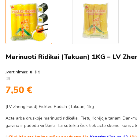
Marinuoti Ridikai (Takuan) 1KG – LV Zh
Įvertinimas:
0
iš 5
(0)
7,50
€
[LV Zheng Food] Pickled Radish (Takuan) 1kg
Acte arba druskoje marinuoti ridikėliai, Pietų Korėjoje tariami Dan-m
gaivina ir padeda virškinti. Tai suteikia šiek tiek acto skonio, kuris a