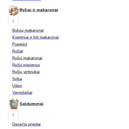
Ryžiai ir makaronai
Bulvių makaronai
Kvietiniai ir kiti makaronai
Pupelės
Ryžiai
Ryžių makaronai
Ryžių popierius
Ryžių virtinukai
Soba
Udon
Vermišeliai
Saldumynai
Desertų priedai