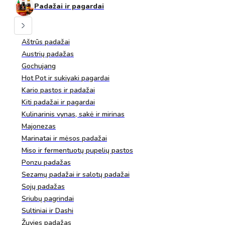
Padažai ir pagardai
Aštrūs padažai
Austrių padažas
Gochujang
Hot Pot ir sukiyaki pagardai
Kario pastos ir padažai
Kiti padažai ir pagardai
Kulinarinis vynas, sakė ir mirinas
Majonezas
Marinatai ir mėsos padažai
Miso ir fermentuotų pupelių pastos
Ponzu padažas
Sezamų padažai ir salotų padažai
Sojų padažas
Sriubų pagrindai
Sultiniai ir Dashi
Žuvies padažas