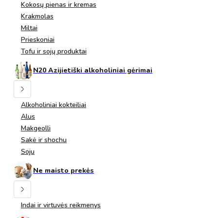
Kokosų pienas ir kremas
Krakmolas
Miltai
Prieskoniai
Tofu ir sojų produktai
N20 Azijietiški alkoholiniai gėrimai
Alkoholiniai kokteiliai
Alus
Makgeolli
Sakė ir shochu
Soju
Ne maisto prekės
Indai ir virtuvės reikmenys