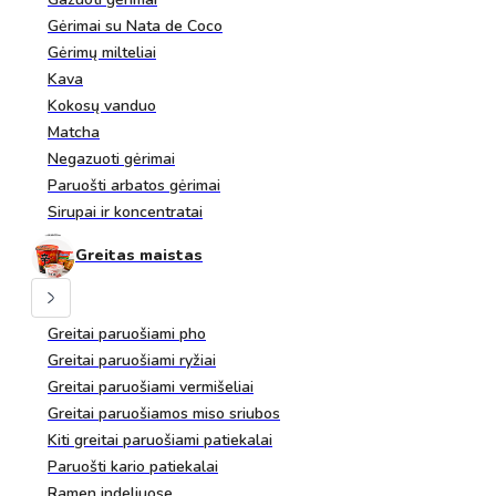
Gėrimai su Nata de Coco
Gėrimų milteliai
Kava
Kokosų vanduo
Matcha
Negazuoti gėrimai
Paruošti arbatos gėrimai
Sirupai ir koncentratai
Greitas maistas
Greitai paruošiami pho
Greitai paruošiami ryžiai
Greitai paruošiami vermišeliai
Greitai paruošiamos miso sriubos
Kiti greitai paruošiami patiekalai
Paruošti kario patiekalai
Ramen indeliuose