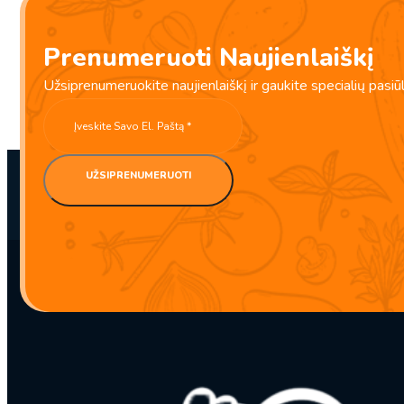
(0)
Prenumeruoti Naujienlaiškį
Persikų Oolong’o arbata 500g – HengShouTang
Užsiprenumeruokite naujienlaiškį ir gaukite specialių pasiū
BBD:
2027-04-10
UŽSIPRENUMERUOTI
produkto
kiekis:
Persikų
Oolong'o
arbata
500g
–
HengShouTang