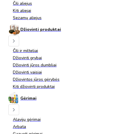
Čili aliejus
Kiti aliejai
Sezamų aliejus
Džiovinti produktai
Čili ir milteliai
Džiovinti grybai
Džiovinti jūros dumbliai
Džiovinti vaisiai
Džiovintos jūros gėrybės
Kiti džiovinti produktai
Gėrimai
Alavijų gėrimai
Arbata
Gazuoti gėrimai