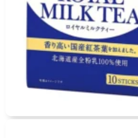
Įvertinimas:
0
iš 5
(0)