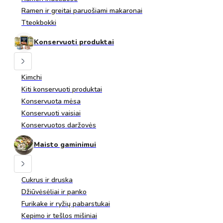
Ramen ir greitai paruošiami makaronai
Tteokbokki
Konservuoti produktai
Kimchi
Kiti konservuoti produktai
Konservuota mėsa
Konservuoti vaisiai
Konservuotos daržovės
Maisto gaminimui
Cukrus ir druska
Džiūvėsėliai ir panko
Furikake ir ryžių pabarstukai
Kepimo ir tešlos mišiniai