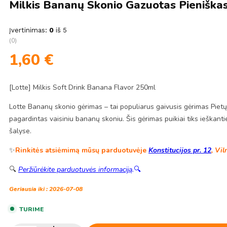
Milkis Bananų Skonio Gazuotas Pieniška
Įvertinimas:
0
iš 5
(0)
1,60
€
[Lotte] Milkis Soft Drink Banana Flavor 250ml
Lotte Bananų skonio gėrimas – tai populiarus gaivusis gėrimas Pietų 
pagardintas vaisiniu bananų skoniu. Šis gėrimas puikiai tiks ieškant
šalyse.
✨
Rinkitės atsiėmimą mūsų parduotuvėje
Konstitucijos pr. 12
, Vil
🔍
Peržiūrėkite parduotuvės informaciją
.
🔍
Geriausia iki : 2026-07-08
TURIME