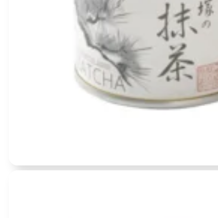
Įvertinimas:
0
iš 5
(0)
Matcha milteliai skardinėje 40g – Otsuka