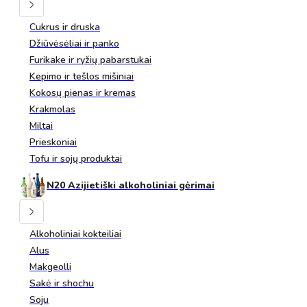
Cukrus ir druska
Džiūvėsėliai ir panko
Furikake ir ryžių pabarstukai
Kepimo ir tešlos mišiniai
Kokosų pienas ir kremas
Krakmolas
Miltai
Prieskoniai
Tofu ir sojų produktai
N20 Azijietiški alkoholiniai gėrimai
Alkoholiniai kokteiliai
Alus
Makgeolli
Sakė ir shochu
Soju