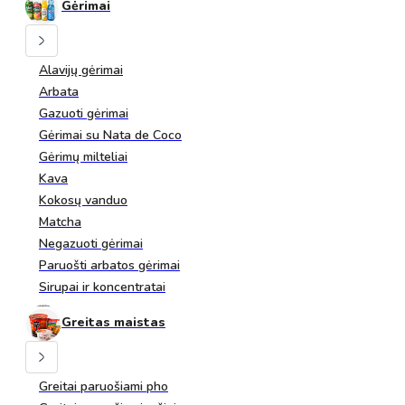
Gėrimai
Alavijų gėrimai
Arbata
Gazuoti gėrimai
Gėrimai su Nata de Coco
Gėrimų milteliai
Kava
Kokosų vanduo
Matcha
Negazuoti gėrimai
Paruošti arbatos gėrimai
Sirupai ir koncentratai
Greitas maistas
Greitai paruošiami pho