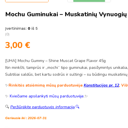
Mochu Guminukai – Muskatinių Vynuogių
Įvertinimas:
0
iš 5
(0)
3,00
€
[UHA] Mochu Gummy – Shine Muscat Grape Flavor 45g
Itin minkšti, tamprūs ir „mochi“ tipo guminukai, pasižymintys unikalia
Subtiliai saldūs, bet kartu sodrūs ir sultingi – su būdingu muskatin
✨
Rinkitės atsiėmimą mūsų parduotuvėje
Konstitucijos pr. 12
, Vil
✨
Kviečiame apsilankyti mūsų parduotuvėje
.✨
🔍
Peržiūrėkite parduotuvės informaciją
.
🔍
Geriausia iki : 2026-07-31