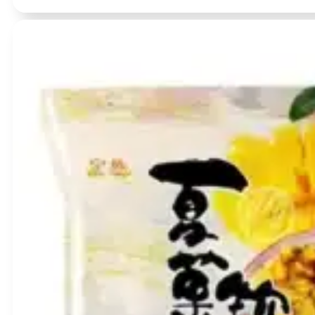
Įvertinimas:
0
iš 5
(0)
Purunto persikų skonio Konjac želė 120g(20g×6 vnt.) – Orihiro
BBD:
2026-12-31
produkto
kiekis:
Purunto
persikų
skonio
Konjac
želė
120g(20g×6
vnt.)
–
Orihiro