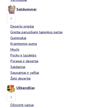
Saldumynai
Desertų priedai
Greitai paruošiami tapijokos perlai
Guminukai
Kramtomoji guma
Mochi
Pocky ir lazdelės
Pyragai ir desertai
Saldainiai
Sausainiai ir vafliai
Želė desertai
Užkandžiai
Džiovinti vaisiai