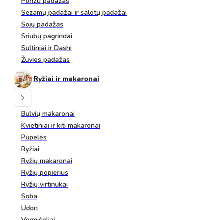
Ponzu padažas
Sezamų padažai ir salotų padažai
Sojų padažas
Sriubų pagrindai
Sultiniai ir Dashi
Žuvies padažas
Ryžiai ir makaronai
Bulvių makaronai
Kvietiniai ir kiti makaronai
Pupelės
Ryžiai
Ryžių makaronai
Ryžių popierius
Ryžių virtinukai
Soba
Udon
Vermišeliai