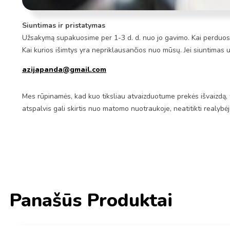
Siuntimas ir pristatymas
Užsakymą supakuosime per 1-3 d. d. nuo jo gavimo. Kai perduosim
Kai kurios išimtys yra nepriklausančios nuo mūsų. Jei siuntimas 
azijapanda@gmail.com
Mes rūpinamės, kad kuo tiksliau atvaizduotume prekės išvaizdą, 
atspalvis gali skirtis nuo matomo nuotraukoje, neatitikti realybė
Panašūs Produktai