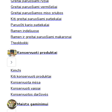
Greitai paruošiami ryžiai
Greitai paruošiami vermišeliai
Greitai paruošiamos miso sriubos
Kiti greitai paruošiami patiekalai
Paruošti kario patiekalai
Ramen indeliuose
Ramen ir greitai paruošiami makaronai
Tteokbokki
Konservuoti produktai
Kimchi
Kiti konservuoti produktai
Konservuota mėsa
Konservuoti vaisiai
Konservuotos daržovės
Maisto gaminimui