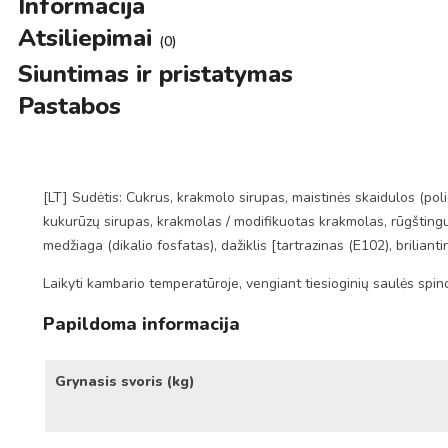
Informacija
Atsiliepimai
(0)
Siuntimas ir pristatymas
Pastabos
[LT] Sudėtis: Cukrus, krakmolo sirupas, maistinės skaidulos (pol
kukurūzų sirupas, krakmolas / modifikuotas krakmolas, rūgštingum
medžiaga (dikalio fosfatas), dažiklis [tartrazinas (E102), bri
Laikyti kambario temperatūroje, vengiant tiesioginių saulės spin
Papildoma informacija
Grynasis svoris (kg)