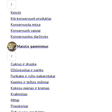
Kimchi
Kiti konservuoti produktai
Konservuota mėsa
Konservuoti vaisiai
Konservuotos daržovės
Maisto gaminimui
Cukrus ir druska
Džiūvėsėliai ir panko
Furikake ir ryžių pabarstukai
Kepimo ir tešlos mišiniai
Kokosų pienas ir kremas
Krakmolas
Miltai
Prieskoniai