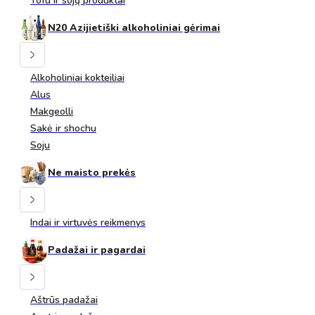
Tofu ir sojų produktai
N20 Azijietiški alkoholiniai gėrimai
Alkoholiniai kokteiliai
Alus
Makgeolli
Sakė ir shochu
Soju
Ne maisto prekės
Indai ir virtuvės reikmenys
Padažai ir pagardai
Aštrūs padažai