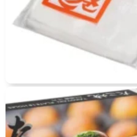
Įvertinimas:
0
iš 5
(0)
Sushi roll plėvelė (be nori) – 1 pakuotė (100 lapeliai) – Seinichi