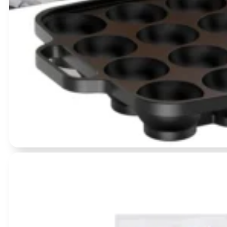
Įvertinimas:
0
iš 5
- 6 %
(0)
Takoyaki Pan 1 vnt. – Otafuku