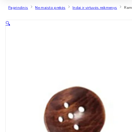
Pagrindinis
Ne maisto prekės
Indai ir virtuvės reikmenys
Rame
🔍