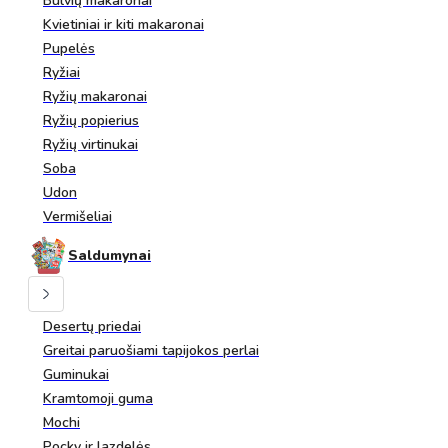
Bulvių makaronai
Kvietiniai ir kiti makaronai
Pupelės
Ryžiai
Ryžių makaronai
Ryžių popierius
Ryžių virtinukai
Soba
Udon
Vermišeliai
Saldumynai
Desertų priedai
Greitai paruošiami tapijokos perlai
Guminukai
Kramtomoji guma
Mochi
Pocky ir lazdelės