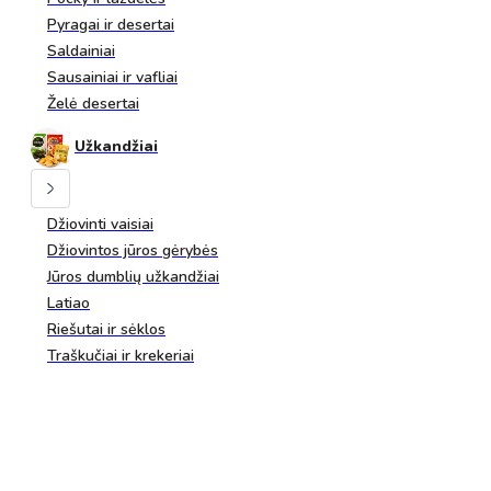
Pyragai ir desertai
Saldainiai
Sausainiai ir vafliai
Želė desertai
Užkandžiai
Džiovinti vaisiai
Džiovintos jūros gėrybės
Jūros dumblių užkandžiai
Latiao
Riešutai ir sėklos
Traškučiai ir krekeriai