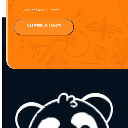
produkto
kiekis:
UŽSIPRENUMERUOTI
Žaliojo
bambuko
kilimėlis
sušių
gamybai
24cm×24cm
1
vnt.