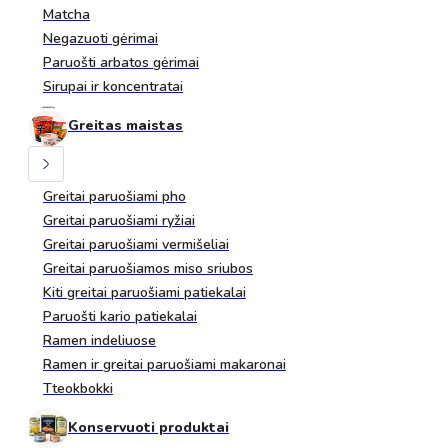
Matcha
Negazuoti gėrimai
Paruošti arbatos gėrimai
Sirupai ir koncentratai
Greitas maistas
Greitai paruošiami pho
Greitai paruošiami ryžiai
Greitai paruošiami vermišeliai
Greitai paruošiamos miso sriubos
Kiti greitai paruošiami patiekalai
Paruošti kario patiekalai
Ramen indeliuose
Ramen ir greitai paruošiami makaronai
Tteokbokki
Konservuoti produktai