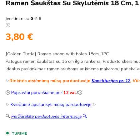
Ramen Šaukštas Su Skylutėmis 18 Cm, 1 
Įvertinimas:
0
iš 5
(0)
3,80
€
[Golden Turtle] Ramen spoon with holes 18cm, 1PC
Patogus ramen šaukštas su 16 cm ilgio rankena. Produkto skersmuo
Idealus pasirinkimas ramen sriuboms ar kitiems makaronų patiekala
✨
Rinkitės atsiėmimą mūsų parduotuvėje
Konstitucijos pr. 12
, Vil
🕒
Paprastai paruošiame per
12 val
.!🕒
✨
Kviečiame apsilankyti mūsų parduotuvėje
.✨
🔍
Peržiūrėkite parduotuvės informaciją
.
🔍
TURIME