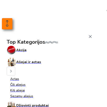
Top Kategorijos
Akcija
Aliejai ir actas
Actas
Čili aliejus
Kiti aliejai
Sezamų aliejus
Džiovinti produktai