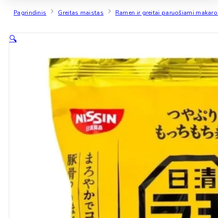
Pagrindinis
Greitas maistas
Ramen ir greitai paruošiami makaro
🔍