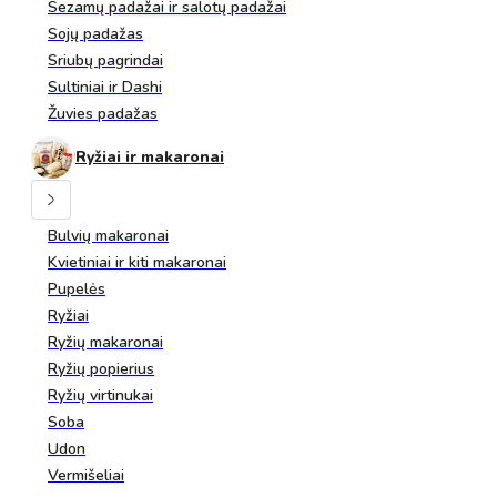
Sezamų padažai ir salotų padažai
Sojų padažas
Sriubų pagrindai
Sultiniai ir Dashi
Žuvies padažas
Ryžiai ir makaronai
Bulvių makaronai
Kvietiniai ir kiti makaronai
Pupelės
Ryžiai
Ryžių makaronai
Ryžių popierius
Ryžių virtinukai
Soba
Udon
Vermišeliai