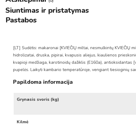
(0)
Siuntimas ir pristatymas
Pastabos
[LT] Sudėtis: makaronai [KVIEČIŲ miltai, nesmulkintų KVIEČIŲ milt
hidrolizatai, druska, pipirai, kvapusis aliejus, kiaulienos pries
kvapioji medžiaga, karotinoidų dažiklis (E160a), antioksidantas [
pupelės. Laikyti kambario temperatūroje, vengiant tiesioginių sa
Papildoma informacija
Grynasis svoris (kg)
Kilmė