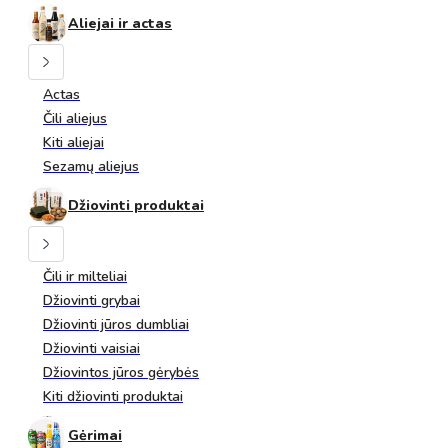
Aliejai ir actas
Actas
Čili aliejus
Kiti aliejai
Sezamų aliejus
Džiovinti produktai
Čili ir milteliai
Džiovinti grybai
Džiovinti jūros dumbliai
Džiovinti vaisiai
Džiovintos jūros gėrybės
Kiti džiovinti produktai
Gėrimai