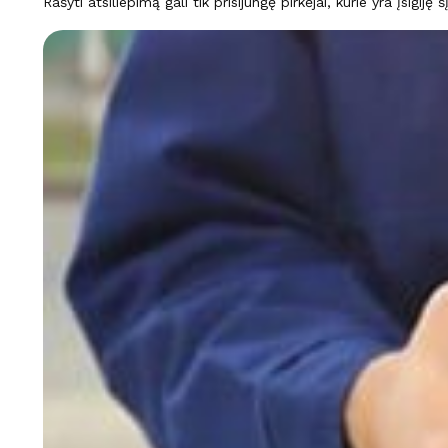
Rašyti atsiliepimą gali tik prisijungę pirkėjai, kurie yra įsigiję 