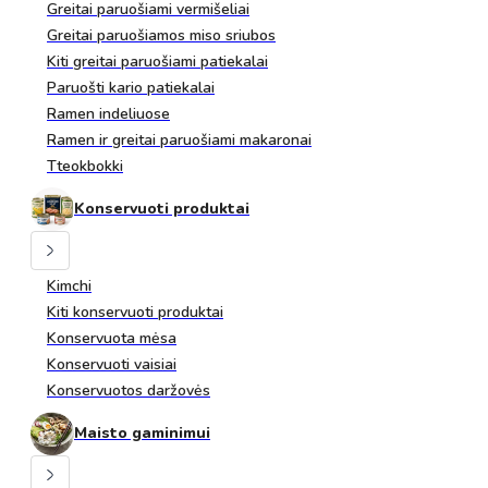
Greitai paruošiami vermišeliai
Greitai paruošiamos miso sriubos
Kiti greitai paruošiami patiekalai
Paruošti kario patiekalai
Ramen indeliuose
Ramen ir greitai paruošiami makaronai
Tteokbokki
Konservuoti produktai
Kimchi
Kiti konservuoti produktai
Konservuota mėsa
Konservuoti vaisiai
Konservuotos daržovės
Maisto gaminimui