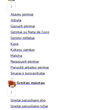
Alavijų gėrimai
Arbata
Gazuoti gėrimai
Gėrimai su Nata de Coco
Gėrimų milteliai
Kava
Kokosų vanduo
Matcha
Negazuoti gėrimai
Paruošti arbatos gėrimai
Sirupai ir koncentratai
Greitas maistas
Greitai paruošiami pho
Greitai paruošiami ryžiai