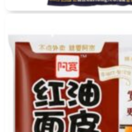
Įvertinimas:
0
iš 5
(0)
Hokkaido Yuzu Shio makaronai 170g – Itsuki
BBD:
2026-12-01
produkto
kiekis:
Hokkaido
Yuzu
Shio
makaronai
170g
–
Itsuki