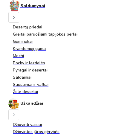
Saldumynai
Desertų priedai
Greitai paruošiami tapijokos perlai
Guminukai
Kramtomoji guma
Mochi
Pocky ir lazdelės
Pyragai ir desertai
Saldainiai
Sausainiai ir vafliai
Želė desertai
Užkandžiai
Džiovinti vaisiai
Džiovintos jūros gėrybės