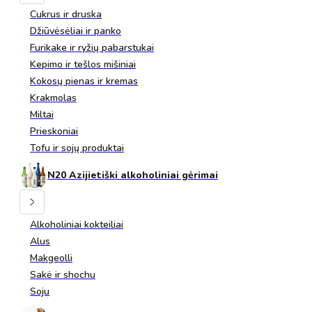
Cukrus ir druska
Džiūvėsėliai ir panko
Furikake ir ryžių pabarstukai
Kepimo ir tešlos mišiniai
Kokosų pienas ir kremas
Krakmolas
Miltai
Prieskoniai
Tofu ir sojų produktai
N20 Azijietiški alkoholiniai gėrimai
Alkoholiniai kokteiliai
Alus
Makgeolli
Sakė ir shochu
Soju