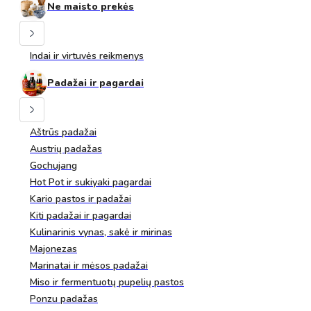
Ne maisto prekės
Indai ir virtuvės reikmenys
Padažai ir pagardai
Aštrūs padažai
Austrių padažas
Gochujang
Hot Pot ir sukiyaki pagardai
Kario pastos ir padažai
Kiti padažai ir pagardai
Kulinarinis vynas, sakė ir mirinas
Majonezas
Marinatai ir mėsos padažai
Miso ir fermentuotų pupelių pastos
Ponzu padažas