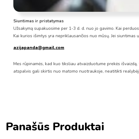
Siuntimas ir pristatymas
Užsakymą supakuosime per 1-3 d. d. nuo jo gavimo. Kai perduosim
Kai kurios išimtys yra nepriklausančios nuo mūsų. Jei siuntimas 
azijapanda@gmail.com
Mes rūpinamės, kad kuo tiksliau atvaizduotume prekės išvaizdą, 
atspalvis gali skirtis nuo matomo nuotraukoje, neatitikti realybė
Panašūs Produktai