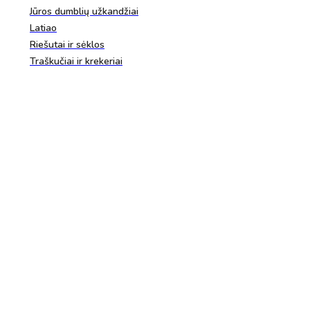
Jūros dumblių užkandžiai
Latiao
Riešutai ir sėklos
Traškučiai ir krekeriai