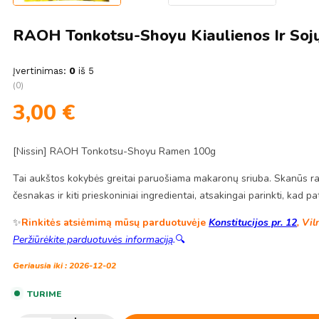
RAOH Tonkotsu-Shoyu Kiaulienos Ir Soj
Įvertinimas:
0
iš 5
(0)
3,00
€
[Nissin] RAOH Tonkotsu-Shoyu Ramen 100g
Tai aukštos kokybės greitai paruošiama makaronų sriuba. Skanūs ram
česnakas ir kiti prieskoniniai ingredientai, atsakingai parinkti, ka
✨
Rinkitės atsiėmimą mūsų parduotuvėje
Konstitucijos pr. 12
, Vil
Peržiūrėkite parduotuvės informaciją
.
🔍
Geriausia iki : 2026-12-02
TURIME