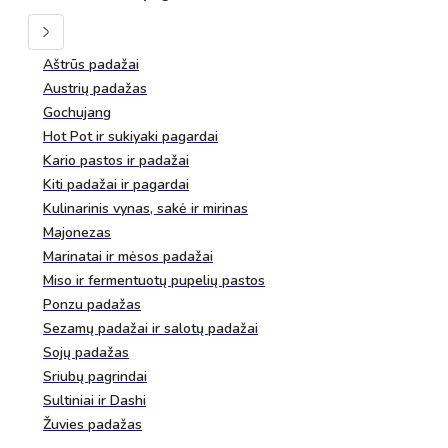
Aštrūs padažai
Austrių padažas
Gochujang
Hot Pot ir sukiyaki pagardai
Kario pastos ir padažai
Kiti padažai ir pagardai
Kulinarinis vynas, sakė ir mirinas
Majonezas
Marinatai ir mėsos padažai
Miso ir fermentuotų pupelių pastos
Ponzu padažas
Sezamų padažai ir salotų padažai
Sojų padažas
Sriubų pagrindai
Sultiniai ir Dashi
Žuvies padažas