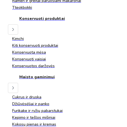
Ramen ir greitai paruošiami makaronai
Tteokbokki
Konservuoti produktai
Kimchi
Kiti konservuoti produktai
Konservuota mėsa
Konservuoti vaisiai
Konservuotos daržovės
Maisto gaminimui
Cukrus ir druska
Džiūvėsėliai ir panko
Furikake ir ryžių pabarstukai
Kepimo ir tešlos mišiniai
Kokosų pienas ir kremas