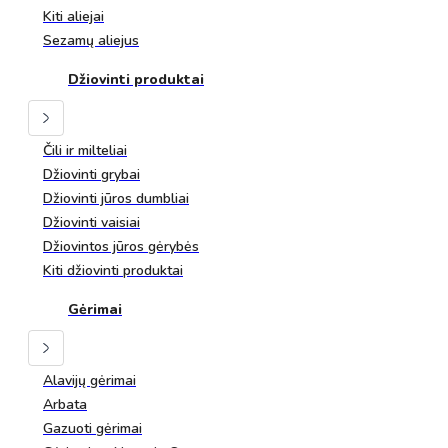
Kiti aliejai
Sezamų aliejus
Džiovinti produktai
Čili ir milteliai
Džiovinti grybai
Džiovinti jūros dumbliai
Džiovinti vaisiai
Džiovintos jūros gėrybės
Kiti džiovinti produktai
Gėrimai
Alavijų gėrimai
Arbata
Gazuoti gėrimai