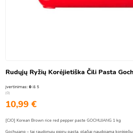
Rudųjų Ryžių Korėjietiška Čili Pasta Go
Įvertinimas:
0
iš 5
(0)
10,99
€
[CJO] Korean Brown rice red pepper paste GOCHUJANG 1 kg
Gochujang – tai raudonųjų pipirų pasta, plačiai naudojama korėjiečių 