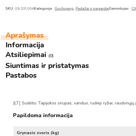
SKU:
Kategorija :
Gochujang
Padažai ir pagardai
Gamintojas :
CJ
09.331.004
,
Aprašymas
Informacija
Atsiliepimai
(0)
Siuntimas ir pristatymas
Pastabos
[LT] Sudėtis: Tapijokos sirupas, vanduo, rudieji ryžiai, raudonųjų 
Papildoma informacija
Grynasis svoris (kg)