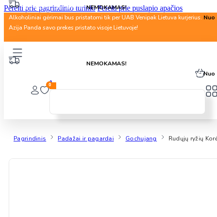
Nuo 40 Eur. pristatymas
NEMOKAMAS!
Pereiti prie pagrindinio turinio
Pereiti prie puslapio apačios
Alkoholiniai gėrimai bus pristatomi tik per UAB Venipak Lietuva kurjerius.
Nuo 
Azija Panda savo prekes pristato visoje Lietuvoje!
Nuo 40 Eur. pristatymas
NEMOKAMAS!
Alkoholiniai gėrimai bus pristatomi tik per UAB Venipak Lietuva kurjerius.
Nuo 
0
0
Pagrindinis
Padažai ir pagardai
Gochujang
Rudųjų ryžių Kor