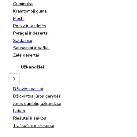
Guminukai
Kramtomoji guma
Mochi
Pocky ir lazdelės
Pyragai ir desertai
Saldainiai
Sausainiai ir vafliai
Želė desertai
Užkandžiai
Džiovinti vaisiai
Džiovintos jūros gėrybės
Jūros dumblių užkandžiai
Latiao
Riešutai ir sėklos
Traškučiai ir krekeriai