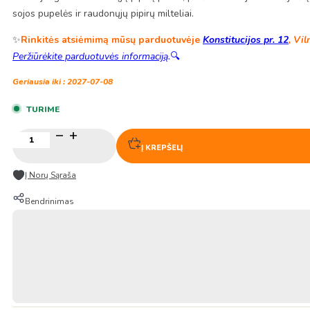
sojos pupelės ir raudonųjų pipirų milteliai.
✨
Rinkitės atsiėmimą mūsų parduotuvėje
Konstitucijos pr. 12
, Vil
Peržiūrėkite parduotuvės informaciją
.
🔍
Geriausia iki : 2027-07-08
TURIME
produkto
kiekis:
Į KREPŠELĮ
Rudųjų
ryžių
Į Norų Sąraša
Korėjietiška
čili
Bendrinimas
pasta
Gochujang
1KG
–
CJO