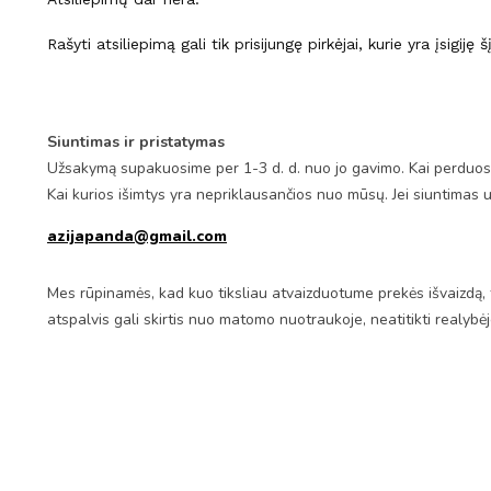
Rašyti atsiliepimą gali tik prisijungę pirkėjai, kurie yra įsigiję 
Siuntimas ir pristatymas
Užsakymą supakuosime per 1-3 d. d. nuo jo gavimo. Kai perduosim
Kai kurios išimtys yra nepriklausančios nuo mūsų. Jei siuntimas 
azijapanda@gmail.com
Mes rūpinamės, kad kuo tiksliau atvaizduotume prekės išvaizdą, 
atspalvis gali skirtis nuo matomo nuotraukoje, neatitikti realybė