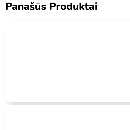
Panašūs Produktai
Įvertinimas:
0
iš 5
- 15 %
(0)