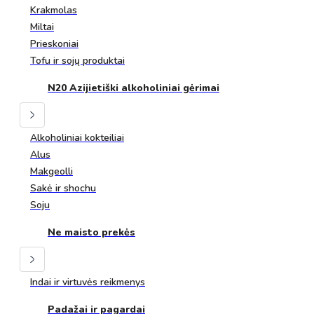
Krakmolas
Miltai
Prieskoniai
Tofu ir sojų produktai
N20 Azijietiški alkoholiniai gėrimai
Alkoholiniai kokteiliai
Alus
Makgeolli
Sakė ir shochu
Soju
Ne maisto prekės
Indai ir virtuvės reikmenys
Padažai ir pagardai