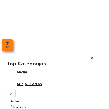
Top Kategorijos
Akcija
Aliejai ir actas
Actas
Čili aliejus