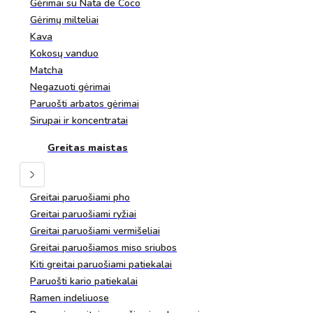
Gėrimai su Nata de Coco
Gėrimų milteliai
Kava
Kokosų vanduo
Matcha
Negazuoti gėrimai
Paruošti arbatos gėrimai
Sirupai ir koncentratai
Greitas maistas
Greitai paruošiami pho
Greitai paruošiami ryžiai
Greitai paruošiami vermišeliai
Greitai paruošiamos miso sriubos
Kiti greitai paruošiami patiekalai
Paruošti kario patiekalai
Ramen indeliuose