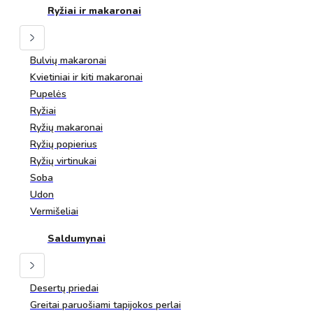
Ryžiai ir makaronai
Bulvių makaronai
Kvietiniai ir kiti makaronai
Pupelės
Ryžiai
Ryžių makaronai
Ryžių popierius
Ryžių virtinukai
Soba
Udon
Vermišeliai
Saldumynai
Desertų priedai
Greitai paruošiami tapijokos perlai