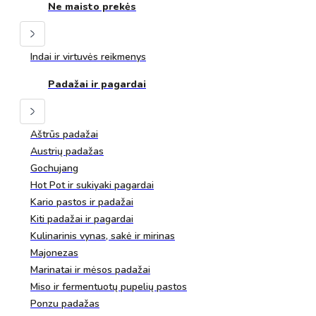
Ne maisto prekės
Indai ir virtuvės reikmenys
Padažai ir pagardai
Aštrūs padažai
Austrių padažas
Gochujang
Hot Pot ir sukiyaki pagardai
Kario pastos ir padažai
Kiti padažai ir pagardai
Kulinarinis vynas, sakė ir mirinas
Majonezas
Marinatai ir mėsos padažai
Miso ir fermentuotų pupelių pastos
Ponzu padažas