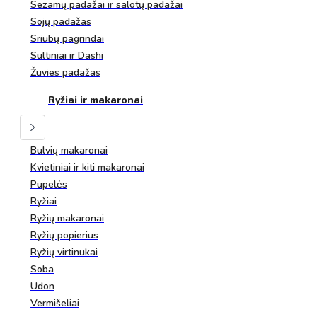
Sezamų padažai ir salotų padažai
Sojų padažas
Sriubų pagrindai
Sultiniai ir Dashi
Žuvies padažas
Ryžiai ir makaronai
Bulvių makaronai
Kvietiniai ir kiti makaronai
Pupelės
Ryžiai
Ryžių makaronai
Ryžių popierius
Ryžių virtinukai
Soba
Udon
Vermišeliai