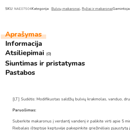
SKU:
Kategorija :
Bulvių makaronai
Ryžiai ir makaronai
Gamintoja
NAE07504
,
Aprašymas
Informacija
Atsiliepimai
(0)
Siuntimas ir pristatymas
Pastabos
[LT] Sudėtis: Modifikuotas saldžių bulvių krakmolas, vanduo, dru
Paruošimas:
Suberkite makaronus į verdantį vandenį ir palikite virti apie 5 m
Riebalais išteptoje keptuvėje pakepinkite griežinėliais pjaustytą