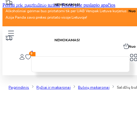
Nuo 40 Eur. pristatymas
NEMOKAMAS!
Pereiti prie pagrindinio turinio
Pereiti prie puslapio apačios
Alkoholiniai gėrimai bus pristatomi tik per UAB Venipak Lietuva kurjerius.
Nuo 
Azija Panda savo prekes pristato visoje Lietuvoje!
Nuo 40 Eur. pristatymas
NEMOKAMAS!
Alkoholiniai gėrimai bus pristatomi tik per UAB Venipak Lietuva kurjerius.
Nuo 
0
0
Pagrindinis
Ryžiai ir makaronai
Bulvių makaronai
Saldžių bul