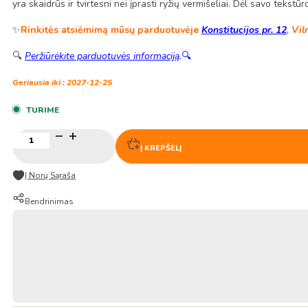
yra skaidrūs ir tvirtesni nei įprasti ryžių vermišeliai. Dėl savo tekstūr
✨
Rinkitės atsiėmimą mūsų parduotuvėje
Konstitucijos pr. 12
, Vil
🔍
Peržiūrėkite parduotuvės informaciją
.
🔍
Geriausia iki : 2027-12-25
TURIME
produkto
kiekis:
Į KREPŠELĮ
Saldžių
bulvių
Į Norų Sąraša
Vermišeliai
500g
Bendrinimas
–
Jing
Yi
Gen