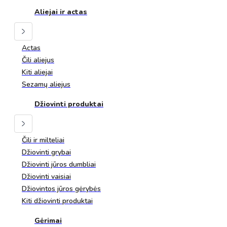
Aliejai ir actas
Actas
Čili aliejus
Kiti aliejai
Sezamų aliejus
Džiovinti produktai
Čili ir milteliai
Džiovinti grybai
Džiovinti jūros dumbliai
Džiovinti vaisiai
Džiovintos jūros gėrybės
Kiti džiovinti produktai
Gėrimai