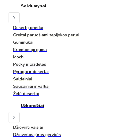
Saldumynai
Desertų priedai
Greitai paruošiami tapijokos perlai
Guminukai
Kramtomoji guma
Mochi
Pocky ir lazdelės
Pyragai ir desertai
Saldainiai
Sausainiai ir vafliai
Želė desertai
Užkandžiai
Džiovinti vaisiai
Džiovintos jūros gėrybės