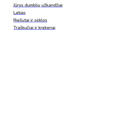
Jūros dumblių užkandžiai
Latiao
Riešutai ir sėklos
Traškučiai ir krekeriai