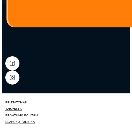
siūliniai
makaronai
LONGKOU
250g
–
YanLong
PRISTATYMAS
TAISYKLĖS
PRIVATUMO POLITIKA
SLAPUKŲ POLITIKA