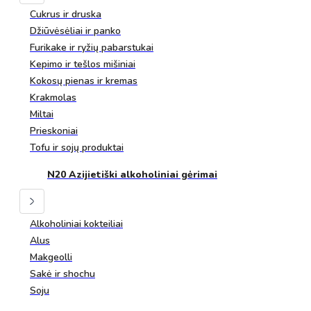
Cukrus ir druska
Džiūvėsėliai ir panko
Furikake ir ryžių pabarstukai
Kepimo ir tešlos mišiniai
Kokosų pienas ir kremas
Krakmolas
Miltai
Prieskoniai
Tofu ir sojų produktai
N20 Azijietiški alkoholiniai gėrimai
Alkoholiniai kokteiliai
Alus
Makgeolli
Sakė ir shochu
Soju