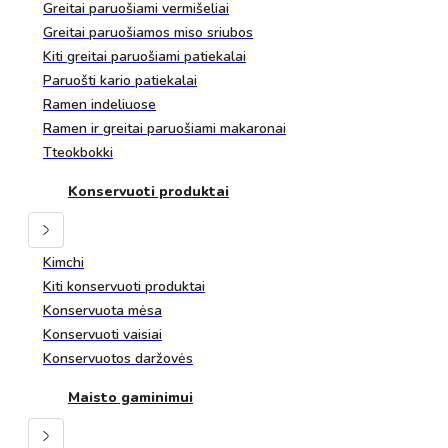
Greitai paruošiami vermišeliai
Greitai paruošiamos miso sriubos
Kiti greitai paruošiami patiekalai
Paruošti kario patiekalai
Ramen indeliuose
Ramen ir greitai paruošiami makaronai
Tteokbokki
Konservuoti produktai
Kimchi
Kiti konservuoti produktai
Konservuota mėsa
Konservuoti vaisiai
Konservuotos daržovės
Maisto gaminimui