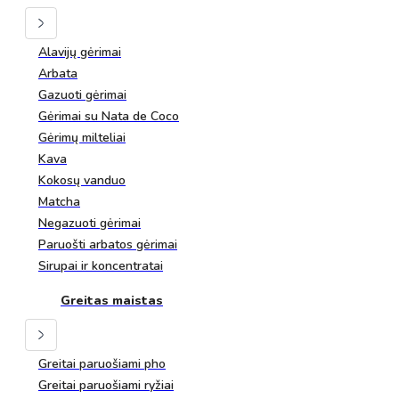
Alavijų gėrimai
Arbata
Gazuoti gėrimai
Gėrimai su Nata de Coco
Gėrimų milteliai
Kava
Kokosų vanduo
Matcha
Negazuoti gėrimai
Paruošti arbatos gėrimai
Sirupai ir koncentratai
Greitas maistas
Greitai paruošiami pho
Greitai paruošiami ryžiai