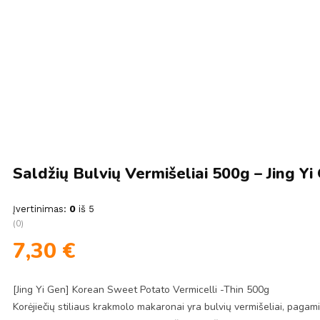
Saldžių Bulvių Vermišeliai 500g – Jing Yi
Įvertinimas:
0
iš 5
(0)
7,30
€
[Jing Yi Gen] Korean Sweet Potato Vermicelli -Thin 500g
Korėjiečių stiliaus krakmolo makaronai yra bulvių vermišeliai, pagamin