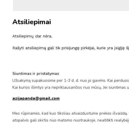
Atsiliepimai
Atsiliepimų dar nėra.
Rašyti atsiliepimą gali tik prisijungę pirkėjai, kurie yra įsigiję 
Siuntimas ir pristatymas
Užsakymą supakuosime per 1-3 d. d. nuo jo gavimo. Kai perduosim
Kai kurios išimtys yra nepriklausančios nuo mūsų. Jei siuntimas 
azijapanda@gmail.com
Mes rūpinamės, kad kuo tiksliau atvaizduotume prekės išvaizdą, 
atspalvis gali skirtis nuo matomo nuotraukoje, neatitikti realybė