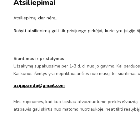
Atsiliepimai
Atsiliepimų dar nėra.
Rašyti atsiliepimą gali tik prisijungę pirkėjai, kurie yra įsigiję 
Siuntimas ir pristatymas
Užsakymą supakuosime per 1-3 d. d. nuo jo gavimo. Kai perduosim
Kai kurios išimtys yra nepriklausančios nuo mūsų. Jei siuntimas 
azijapanda@gmail.com
Mes rūpinamės, kad kuo tiksliau atvaizduotume prekės išvaizdą, 
atspalvis gali skirtis nuo matomo nuotraukoje, neatitikti realybė