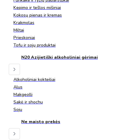
Furikake ir ryžių pabarstukai
Kepimo ir tešlos mišiniai
Kokosų pienas ir kremas
Krakmolas
Miltai
Prieskoniai
Tofu ir sojų produktai
N20 Azijietiški alkoholiniai gėrimai
Alkoholiniai kokteiliai
Alus
Makgeolli
Sakė ir shochu
Soju
Ne maisto prekės