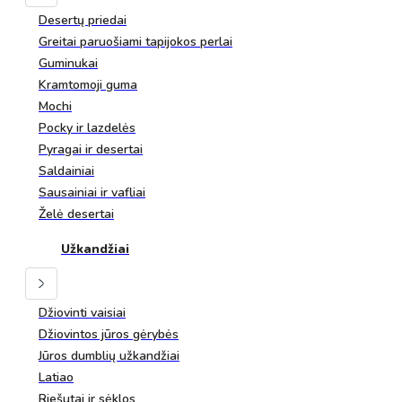
Desertų priedai
Greitai paruošiami tapijokos perlai
Guminukai
Kramtomoji guma
Mochi
Pocky ir lazdelės
Pyragai ir desertai
Saldainiai
Sausainiai ir vafliai
Želė desertai
Užkandžiai
Džiovinti vaisiai
Džiovintos jūros gėrybės
Jūros dumblių užkandžiai
Latiao
Riešutai ir sėklos