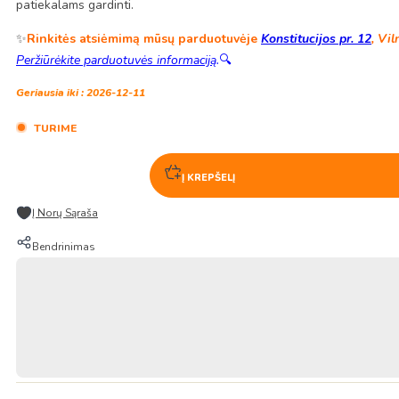
patiekalams gardinti.
✨
Rinkitės atsiėmimą mūsų parduotuvėje
Konstitucijos pr. 12
, Vil
Peržiūrėkite parduotuvės informaciją
.
🔍
Geriausia iki : 2026-12-11
TURIME
Į KREPŠELĮ
Į Norų Sąraša
Bendrinimas