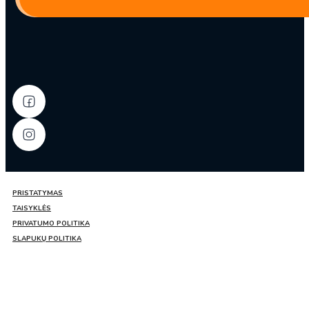
Lee
Kum
Kee
PRISTATYMAS
TAISYKLĖS
PRIVATUMO POLITIKA
SLAPUKŲ POLITIKA