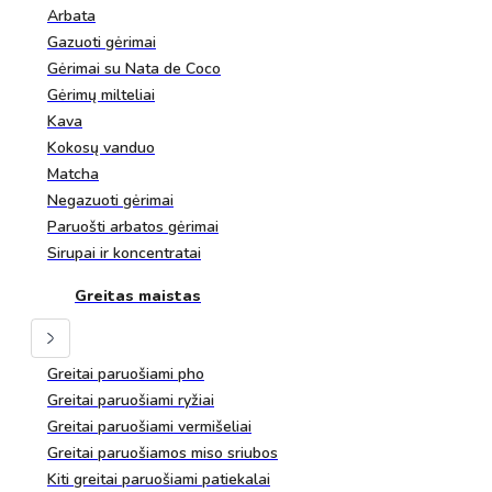
Arbata
Gazuoti gėrimai
Gėrimai su Nata de Coco
Gėrimų milteliai
Kava
Kokosų vanduo
Matcha
Negazuoti gėrimai
Paruošti arbatos gėrimai
Sirupai ir koncentratai
Greitas maistas
Greitai paruošiami pho
Greitai paruošiami ryžiai
Greitai paruošiami vermišeliai
Greitai paruošiamos miso sriubos
Kiti greitai paruošiami patiekalai