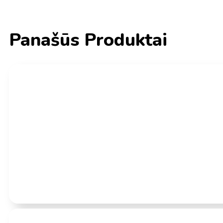
Panašūs Produktai
Įvertinimas:
0
iš 5