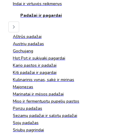
Indai ir virtuvės reikmenys
Padažai ir pagardai
Aštrūs padažai
Austrių padažas
Gochujang
Hot Pot ir sukiyaki pagardai
Kario pastos ir padažai
Kiti padažai ir pagardai
Kulinarinis vynas, sakė ir mirinas
Majonezas
Marinatai ir mėsos padažai
Miso ir fermentuotų pupelių pastos
Ponzu padažas
Sezamų padažai ir salotų padažai
Sojų padažas
Sriubų pagrindai