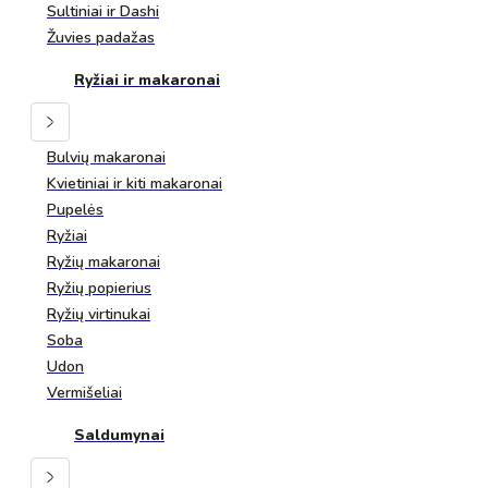
Sultiniai ir Dashi
Žuvies padažas
Ryžiai ir makaronai
Bulvių makaronai
Kvietiniai ir kiti makaronai
Pupelės
Ryžiai
Ryžių makaronai
Ryžių popierius
Ryžių virtinukai
Soba
Udon
Vermišeliai
Saldumynai