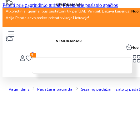
Nuo 40 Eur. pristatymas
NEMOKAMAS!
Pereiti prie pagrindinio turinio
Pereiti prie puslapio apačios
Alkoholiniai gėrimai bus pristatomi tik per UAB Venipak Lietuva kurjerius.
Nuo 
Azija Panda savo prekes pristato visoje Lietuvoje!
Nuo 40 Eur. pristatymas
NEMOKAMAS!
Alkoholiniai gėrimai bus pristatomi tik per UAB Venipak Lietuva kurjerius.
Nuo 
0
0
Pagrindinis
Padažai ir pagardai
Sezamų padažai ir salotų pada