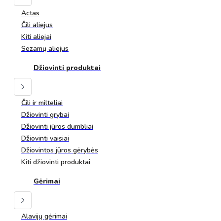
Actas
Čili aliejus
Kiti aliejai
Sezamų aliejus
Džiovinti produktai
Čili ir milteliai
Džiovinti grybai
Džiovinti jūros dumbliai
Džiovinti vaisiai
Džiovintos jūros gėrybės
Kiti džiovinti produktai
Gėrimai
Alavijų gėrimai