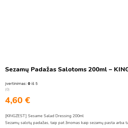
Sezamų Padažas Salotoms 200ml – KI
Įvertinimas:
0
iš 5
(0)
4,60
€
[KINGZEST] Sesame Salad Dressing 200ml
Sezamų salotų padažas, taip pat žinomas kaip sezamų pasta arba tahini