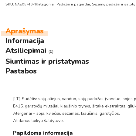
SKU:
Kategorija :
Padažai ir pagardai
Sezamų padažai ir salotų
NAE05746-1
,
Aprašymas
Informacija
Atsiliepimai
(0)
Siuntimas ir pristatymas
Pastabos
[LT] Sudėtis: sojų aliejus, vanduo, sojų padažas (vanduo, sojos p
E415, garstyčių milteliai, kiaušinio trynys, šitake ekstraktas, gl
Alergenai – soja, kviečiai, sezamas, kiaušinis, garstyčios.
Atidarius laikyti šaldytuve.
Papildoma informacija