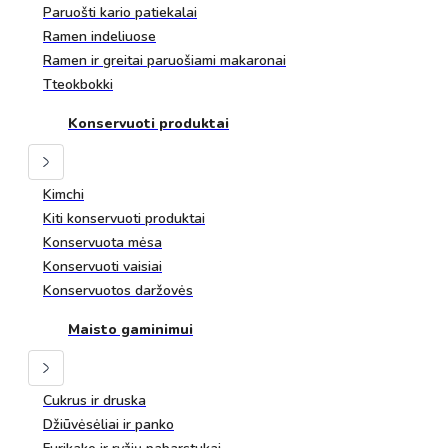
Paruošti kario patiekalai
Ramen indeliuose
Ramen ir greitai paruošiami makaronai
Tteokbokki
Konservuoti produktai
Kimchi
Kiti konservuoti produktai
Konservuota mėsa
Konservuoti vaisiai
Konservuotos daržovės
Maisto gaminimui
Cukrus ir druska
Džiūvėsėliai ir panko