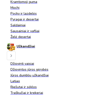
Kramtomoji guma
Mochi
Pocky ir lazdelės
Pyragai ir desertai
Saldainiai
Sausainiai ir vafliai
Želė desertai
Užkandžiai
Džiovinti vaisiai
Džiovintos jūros gėrybės
Jūros dumblių užkandžiai
Latiao
Riešutai ir sėklos
Traškučiai ir krekeriai