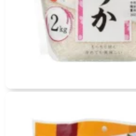
Įvertinimas:
0
iš 5
(0)
YUME-PIRIKA Premium Hokkaido ryžiai 2KG – Iris Foods