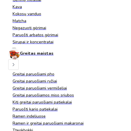
Kava
Kokosų vanduo
Matcha
Negazuoti gėrimai
Paruošti arbatos gėrimai
Sirupai ir koncentratai
Greitas maistas
Greitai paruošiami pho
Greitai paruošiami ryžiai
Greitai paruošiami vermišeliai
Greitai paruošiamos miso sriubos
Kiti greitai paruošiami patiekalai
Paruošti kario patiekalai
Ramen indeliuose
Ramen ir greitai paruošiami makaronai
Tteokbokki