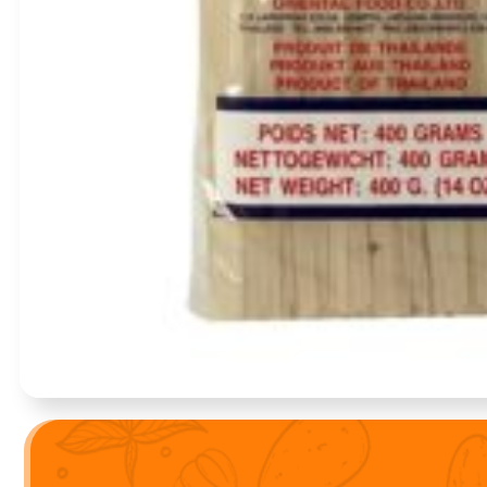
Įvertinimas:
0
iš 5
(0)