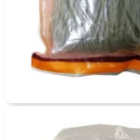
Įvertinimas:
0
iš 5
(0)
Saldžių bulvių Vermišeliai 500g – Jing Yi Gen