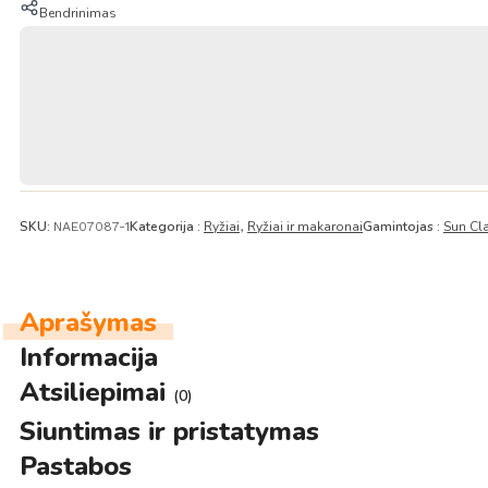
Aukštos
Bendrinimas
Kokybės
Sushi
ryžiai
10KG
–
Sun
Clad
SKU:
Kategorija :
Ryžiai
Ryžiai ir makaronai
Gamintojas :
Sun Cl
NAE07087-1
,
Aprašymas
Informacija
Atsiliepimai
(0)
Siuntimas ir pristatymas
Pastabos