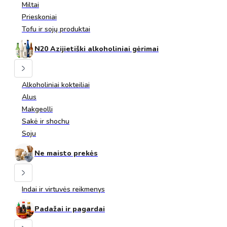
Miltai
Prieskoniai
Tofu ir sojų produktai
N20 Azijietiški alkoholiniai gėrimai
Alkoholiniai kokteiliai
Alus
Makgeolli
Sakė ir shochu
Soju
Ne maisto prekės
Indai ir virtuvės reikmenys
Padažai ir pagardai