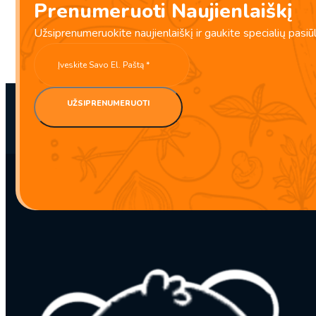
Prenumeruoti Naujienlaiškį
Ryžių makaronai Banh pho 5mm 400g – Farmer
Užsiprenumeruokite naujienlaiškį ir gaukite specialių pasiū
BBD:
2027-12-10
UŽSIPRENUMERUOTI
produkto
kiekis:
Ryžių
makaronai
Banh
pho
5mm
400g
–
Farmer