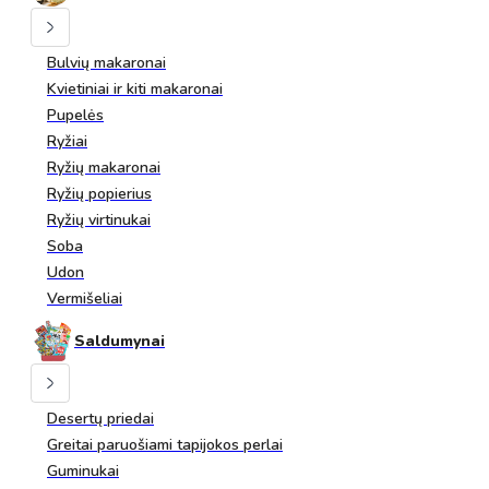
Bulvių makaronai
Kvietiniai ir kiti makaronai
Pupelės
Ryžiai
Ryžių makaronai
Ryžių popierius
Ryžių virtinukai
Soba
Udon
Vermišeliai
Saldumynai
Desertų priedai
Greitai paruošiami tapijokos perlai
Guminukai