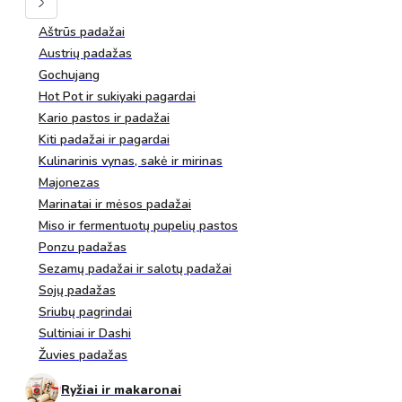
Aštrūs padažai
Austrių padažas
Gochujang
Hot Pot ir sukiyaki pagardai
Kario pastos ir padažai
Kiti padažai ir pagardai
Kulinarinis vynas, sakė ir mirinas
Majonezas
Marinatai ir mėsos padažai
Miso ir fermentuotų pupelių pastos
Ponzu padažas
Sezamų padažai ir salotų padažai
Sojų padažas
Sriubų pagrindai
Sultiniai ir Dashi
Žuvies padažas
Ryžiai ir makaronai