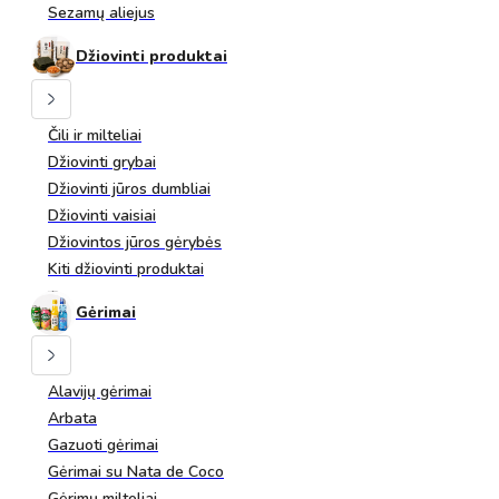
Sezamų aliejus
Džiovinti produktai
Čili ir milteliai
Džiovinti grybai
Džiovinti jūros dumbliai
Džiovinti vaisiai
Džiovintos jūros gėrybės
Kiti džiovinti produktai
Gėrimai
Alavijų gėrimai
Arbata
Gazuoti gėrimai
Gėrimai su Nata de Coco
Gėrimų milteliai