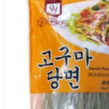
BBD:
2027-03-09
produkto
kiekis:
YUME-
PIRIKA
Premium
Hokkaido
ryžiai
2KG
–
Iris
Foods