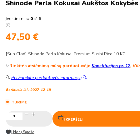
Shinode Perla Kokusai Aukštos Kokybės 
Įvertinimas:
0
iš 5
(0)
47,50
€
[Sun Clad] Shinode Perla Kokusai Premium Sushi Rice 10 KG
✨
Rinkitės atsiėmimą mūsų parduotuvėje
Konstitucijos pr. 12
, Vil
🔍
Peržiūrėkite parduotuvės informaciją
.
🔍
Geriausia iki : 2027-12-19
TURIME
produkto
kiekis:
Į KREPŠELĮ
Shinode
Perla
Į Norų Sąraša
Kokusai