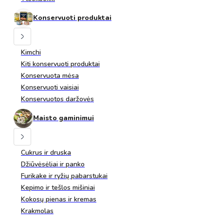
Konservuoti produktai
Kimchi
Kiti konservuoti produktai
Konservuota mėsa
Konservuoti vaisiai
Konservuotos daržovės
Maisto gaminimui
Cukrus ir druska
Džiūvėsėliai ir panko
Furikake ir ryžių pabarstukai
Kepimo ir tešlos mišiniai
Kokosų pienas ir kremas
Krakmolas