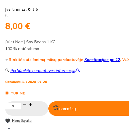
Įvertinimas:
0
iš 5
(0)
8,00
€
[Viet Nam] Soy Beans 1 KG
100 % natūralumo
✨
Rinkitės atsiėmimą mūsų parduotuvėje
Konstitucijos pr. 12
, Vil
🔍
Peržiūrėkite parduotuvės informaciją
.
🔍
Geriausia iki : 2028-01-20
TURIME
produkto
kiekis:
Į KREPŠELĮ
Sojų
pupelės
Į Norų Sąraša
1KG