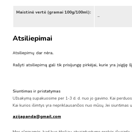
Maistinė vertė (gramai 100g/100ml):
–
Atsiliepimai
Atsiliepimų dar nėra.
Rašyti atsiliepimą gali tik prisijungę pirkėjai, kurie yra įsigiję 
Siuntimas ir pristatymas
Užsakymą supakuosime per 1-3 d. d. nuo jo gavimo. Kai perduosim
Kai kurios išimtys yra nepriklausančios nuo mūsų. Jei siuntimas 
azijapanda@gmail.com
Mes rūpinamės, kad kuo tiksliau atvaizduotume prekės išvaizdą, 