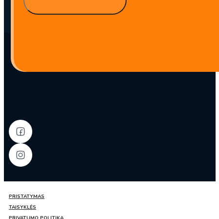
kiekis:
Spindulinės
pupuolės
stikliniai
makaronai
320g
–
GuSong
PRISTATYMAS
TAISYKLĖS
PRIVATUMO POLITIKA