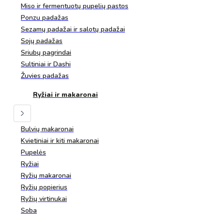
Miso ir fermentuotų pupelių pastos
Ponzu padažas
Sezamų padažai ir salotų padažai
Sojų padažas
Sriubų pagrindai
Sultiniai ir Dashi
Žuvies padažas
Ryžiai ir makaronai
Bulvių makaronai
Kvietiniai ir kiti makaronai
Pupelės
Ryžiai
Ryžių makaronai
Ryžių popierius
Ryžių virtinukai
Soba