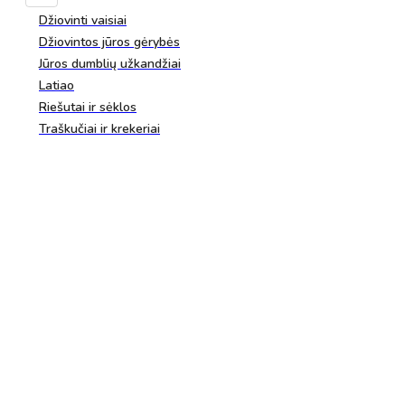
Džiovinti vaisiai
Džiovintos jūros gėrybės
Jūros dumblių užkandžiai
Latiao
Riešutai ir sėklos
Traškučiai ir krekeriai