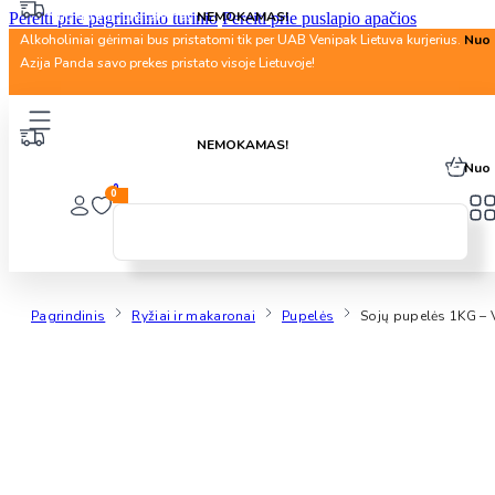
Nuo 40 Eur. pristatymas
NEMOKAMAS!
Pereiti prie pagrindinio turinio
Pereiti prie puslapio apačios
Alkoholiniai gėrimai bus pristatomi tik per UAB Venipak Lietuva kurjerius.
Nuo 
Azija Panda savo prekes pristato visoje Lietuvoje!
Nuo 40 Eur. pristatymas
NEMOKAMAS!
Alkoholiniai gėrimai bus pristatomi tik per UAB Venipak Lietuva kurjerius.
Nuo 
0
0
Pagrindinis
Ryžiai ir makaronai
Pupelės
Sojų pupelės 1KG – 