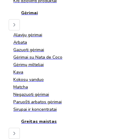
Kiti džiovinti produktai
Gėrimai
Alavijų gėrimai
Arbata
Gazuoti gėrimai
Gėrimai su Nata de Coco
Gėrimų milteliai
Kava
Kokosų vanduo
Matcha
Negazuoti gėrimai
Paruošti arbatos gėrimai
Sirupai ir koncentratai
Greitas maistas