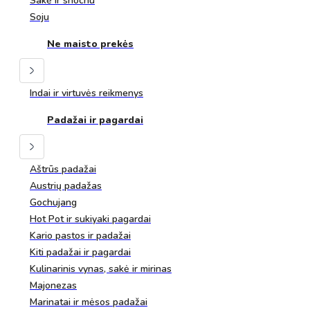
Sakė ir shochu
Soju
Ne maisto prekės
Indai ir virtuvės reikmenys
Padažai ir pagardai
Aštrūs padažai
Austrių padažas
Gochujang
Hot Pot ir sukiyaki pagardai
Kario pastos ir padažai
Kiti padažai ir pagardai
Kulinarinis vynas, sakė ir mirinas
Majonezas
Marinatai ir mėsos padažai