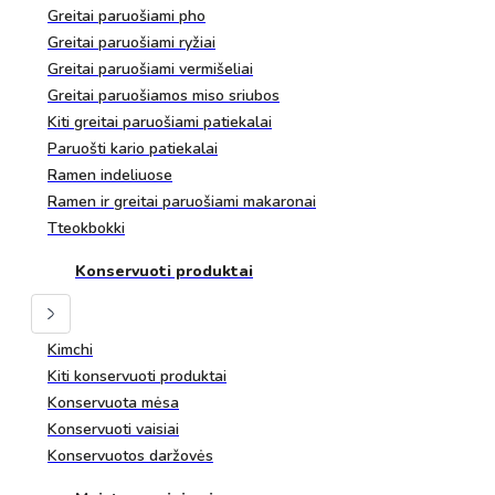
Greitai paruošiami pho
Greitai paruošiami ryžiai
Greitai paruošiami vermišeliai
Greitai paruošiamos miso sriubos
Kiti greitai paruošiami patiekalai
Paruošti kario patiekalai
Ramen indeliuose
Ramen ir greitai paruošiami makaronai
Tteokbokki
Konservuoti produktai
Kimchi
Kiti konservuoti produktai
Konservuota mėsa
Konservuoti vaisiai
Konservuotos daržovės