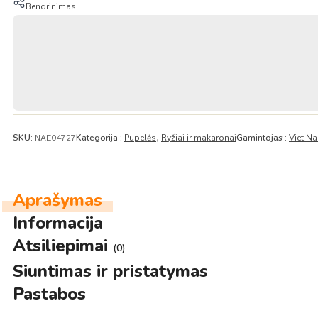
–
Bendrinimas
Viet
Nam
SKU:
Kategorija :
Pupelės
Ryžiai ir makaronai
Gamintojas :
Viet N
NAE04727
,
Aprašymas
Informacija
Atsiliepimai
(0)
Siuntimas ir pristatymas
Pastabos