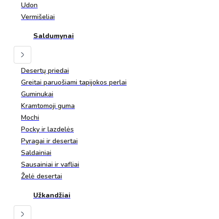
Udon
Vermišeliai
Saldumynai
Desertų priedai
Greitai paruošiami tapijokos perlai
Guminukai
Kramtomoji guma
Mochi
Pocky ir lazdelės
Pyragai ir desertai
Saldainiai
Sausainiai ir vafliai
Želė desertai
Užkandžiai