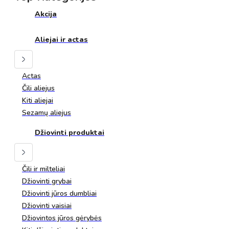
Akcija
Aliejai ir actas
Actas
Čili aliejus
Kiti aliejai
Sezamų aliejus
Džiovinti produktai
Čili ir milteliai
Džiovinti grybai
Džiovinti jūros dumbliai
Džiovinti vaisiai
Džiovintos jūros gėrybės