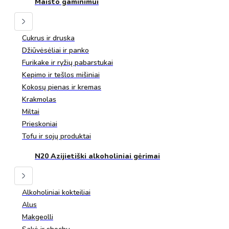
Maisto gaminimui
Cukrus ir druska
Džiūvėsėliai ir panko
Furikake ir ryžių pabarstukai
Kepimo ir tešlos mišiniai
Kokosų pienas ir kremas
Krakmolas
Miltai
Prieskoniai
Tofu ir sojų produktai
N20 Azijietiški alkoholiniai gėrimai
Alkoholiniai kokteiliai
Alus
Makgeolli