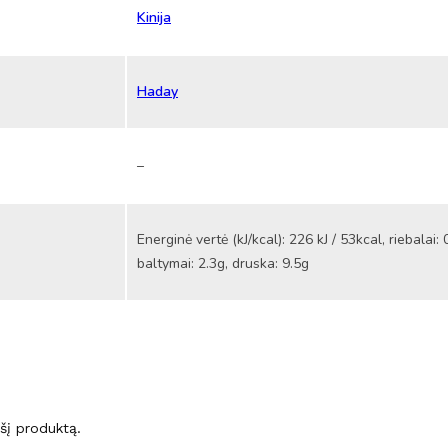
Kinija
Haday
–
Energinė vertė (kJ/kcal): 226 kJ / 53kcal, riebalai: 
baltymai: 2.3g, druska: 9.5g
ę šį produktą.