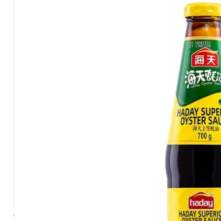
Ryžiai ir makaronai
(68)
N20 Azijietiški alkoholiniai gėrimai
(38)
Ne maisto prekės
(20)
INFORMACIJA
Apie mus