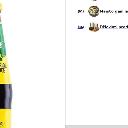
Gėrimai
Maisto gamin
(61)
Aliejai ir actas
Džiovinti pro
(36)