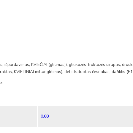
pardavimas, KVIEČIAI (glitimas)), gliukozės-fruktozės sirupas, druska, 
raktas, KVIETINIAI miltai(glitimas), dehidratuotas česnakas, dažiklis (E15
ve.
0.68