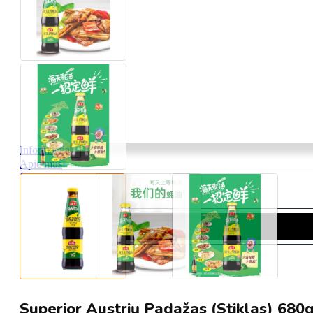
Informacija
Apie mus
Kontaktai
Pristatymas
D.U.K
Search
...
Superior Austrių Padažas (Stiklas) 680