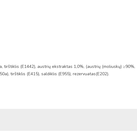
tirštiklis (E1442), austrių ekstraktas 1,0%, (austrių (moliuskų) ≥90%,
0a), tirštiklis (E415), saldiklis (E955), rezervuatas(E202).