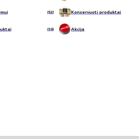
imui
Konservuoti produktai
(52)
duktai
Akcija
(36)