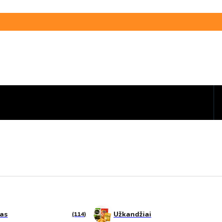
tas
Užkandžiai
(114)