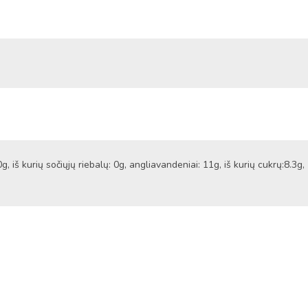
0g, iš kurių sočiųjų riebalų: 0g, angliavandeniai: 11g, iš kurių cukrų:8.3g,