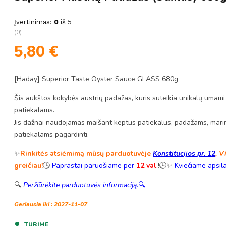
Įvertinimas:
0
iš 5
(0)
5,80
€
[Haday] Superior Taste Oyster Sauce GLASS 680g
Šis aukštos kokybės austrių padažas, kuris suteikia unikalų umami 
patiekalams.
Jis dažnai naudojamas maišant keptus patiekalus, padažams, marin
patiekalams pagardinti.
✨
Rinkitės atsiėmimą mūsų parduotuvėje
Konstitucijos pr. 12
, V
greičiau!
🕒
Paprastai paruošiame per
12 val
.!🕒✨
Kviečiame apsil
🔍
Peržiūrėkite parduotuvės informaciją
.
🔍
Geriausia iki : 2027-11-07
TURIME