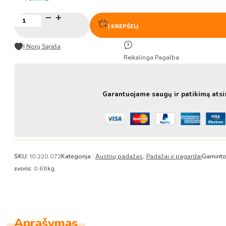
produkto
kiekis:
Į KREPŠELĮ
Superior
Austrių
Į Norų Sąraša
padažas
Reikalinga Pagalba
(Stiklas)
680g
–
Haday
Garantuojame saugų ir patikimą atsi
SKU:
Kategorija :
Austrių padažas
Padažai ir pagardai
Gaminto
10.220.072
,
svoris:
kg.
0.68
Aprašymas