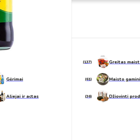
Saldumynai
Greitas mais
(137)
Gėrimai
Maisto gamin
(61)
Aliejai ir actas
Džiovinti pro
(36)