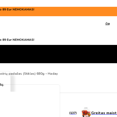
o 89 Eur NEMOKAMAS!
Prieš apsilankant mūsų parduotuvėje, patikrinkite darbo valandas
čia
o 89 Eur NEMOKAMAS!
ustrių padažas (Stiklas) 680g – Haday
tų.
Saldumynai
Greitas mais
(137)