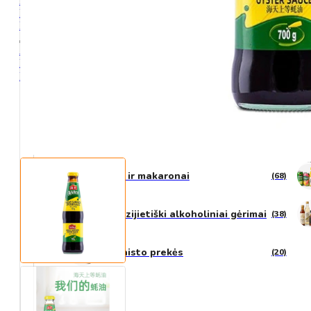
Kontaktai
Pristatymas
D.U.K
Akcija
Pagrindinis
Parduotuvė
Visos Kategorijos
Padažai ir pagardai
(194)
Ryžiai ir makaronai
(68)
N20 Azijietiški alkoholiniai gėrimai
(38)
Ne maisto prekės
(20)