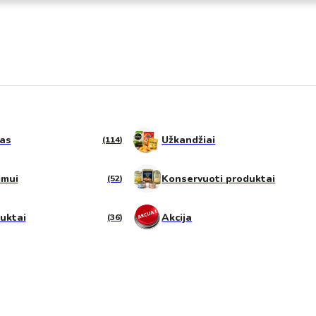
tas
Užkandžiai
(114)
imui
Konservuoti produktai
(52)
duktai
Akcija
(36)