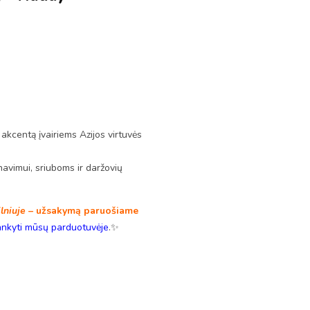
akcentą įvairiems Azijos virtuvės
avimui, sriuboms ir daržovių
ilniuje
– užsakymą paruošiame
ankyti mūsų parduotuvėje
.✨