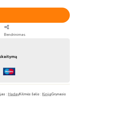
Bendrinimas
skaitymą
jas :
Haday
Kilmės šalis :
Kinija
Grynasis