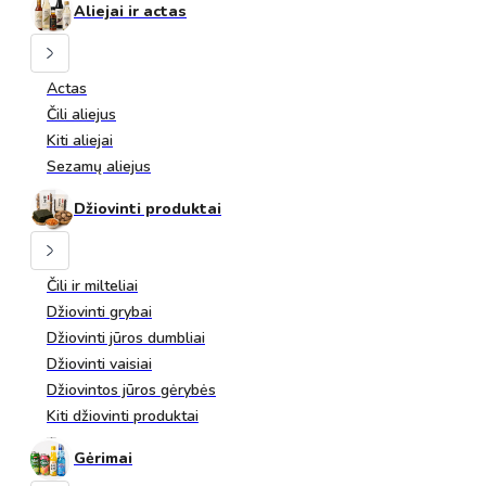
Aliejai ir actas
Actas
Čili aliejus
Kiti aliejai
Sezamų aliejus
Džiovinti produktai
Čili ir milteliai
Džiovinti grybai
Džiovinti jūros dumbliai
Džiovinti vaisiai
Džiovintos jūros gėrybės
Kiti džiovinti produktai
Gėrimai