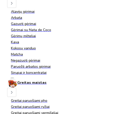
Alavijų gėrimai
Arbata
Gazuoti gėrimai
Gėrimai su Nata de Coco
Gėrimų milteliai
Kava
Kokosų vanduo
Matcha
Negazuoti gėrimai
Paruošti arbatos gėrimai
Sirupai ir koncentratai
Greitas maistas
Greitai paruošiami pho
Greitai paruošiami ryžiai
Greitai paruošiami vermišeliai