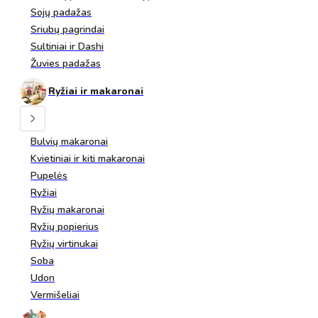
Sojų padažas
Sriubų pagrindai
Sultiniai ir Dashi
Žuvies padažas
Ryžiai ir makaronai
Bulvių makaronai
Kvietiniai ir kiti makaronai
Pupelės
Ryžiai
Ryžių makaronai
Ryžių popierius
Ryžių virtinukai
Soba
Udon
Vermišeliai