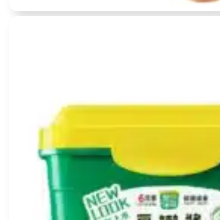
Įvertinimas:
0
iš 5
(0)
Raudonoji miso pasta 500g – Shih-Chuan
BBD:
2027-07-29
produkto
kiekis:
Raudonoji
miso
pasta
500g
–
Shih-
Chuan