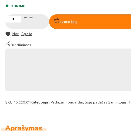
TURIME
produkto
kiekis:
Į KREPŠELĮ
Signature
Tamsusis
Į Norų Sąraša
Sojų
padažas
Bendrinimas
500ml
–
Haday
SKU:
Kategorija :
Padažai ir pagardai
Sojų padažas
Gamintojas :
10.220.011
,
Aprašymas