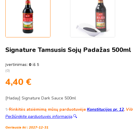
Signature Tamsusis Sojų Padažas 500ml
Įvertinimas:
0
iš 5
(0)
4,40
€
[Haday] Signature Dark Sauce 500ml
✨
Rinkitės atsiėmimą mūsų parduotuvėje
Konstitucijos pr. 12
, Vil
Peržiūrėkite parduotuvės informaciją
.
🔍
Geriausia iki : 2027-12-31