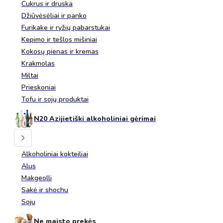
Cukrus ir druska
Džiūvėsėliai ir panko
Furikake ir ryžių pabarstukai
Kepimo ir tešlos mišiniai
Kokosų pienas ir kremas
Krakmolas
Miltai
Prieskoniai
Tofu ir sojų produktai
N20 Azijietiški alkoholiniai gėrimai
Alkoholiniai kokteiliai
Alus
Makgeolli
Sakė ir shochu
Soju
Ne maisto prekės