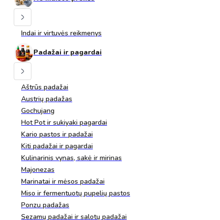
Indai ir virtuvės reikmenys
Padažai ir pagardai
Aštrūs padažai
Austrių padažas
Gochujang
Hot Pot ir sukiyaki pagardai
Kario pastos ir padažai
Kiti padažai ir pagardai
Kulinarinis vynas, sakė ir mirinas
Majonezas
Marinatai ir mėsos padažai
Miso ir fermentuotų pupelių pastos
Ponzu padažas
Sezamų padažai ir salotų padažai