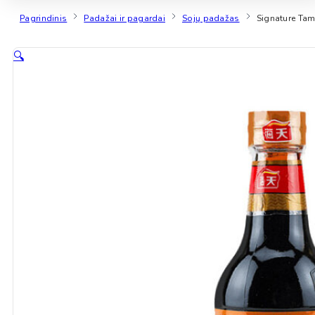
Pagrindinis
Padažai ir pagardai
Sojų padažas
Signature Ta
🔍