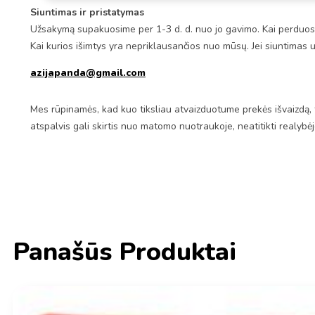
Siuntimas ir pristatymas
Užsakymą supakuosime per 1-3 d. d. nuo jo gavimo. Kai perduosim
Kai kurios išimtys yra nepriklausančios nuo mūsų. Jei siuntimas 
azijapanda@gmail.com
Mes rūpinamės, kad kuo tiksliau atvaizduotume prekės išvaizdą, 
atspalvis gali skirtis nuo matomo nuotraukoje, neatitikti realybė
Panašūs Produktai