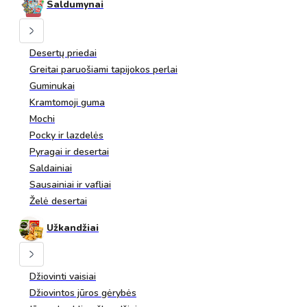
Saldumynai
Desertų priedai
Greitai paruošiami tapijokos perlai
Guminukai
Kramtomoji guma
Mochi
Pocky ir lazdelės
Pyragai ir desertai
Saldainiai
Sausainiai ir vafliai
Želė desertai
Užkandžiai
Džiovinti vaisiai
Džiovintos jūros gėrybės