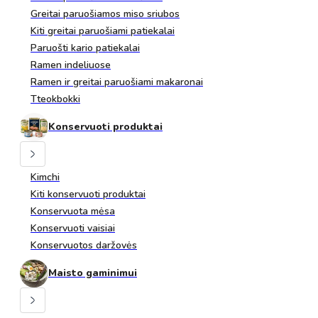
Greitai paruošiamos miso sriubos
Kiti greitai paruošiami patiekalai
Paruošti kario patiekalai
Ramen indeliuose
Ramen ir greitai paruošiami makaronai
Tteokbokki
Konservuoti produktai
Kimchi
Kiti konservuoti produktai
Konservuota mėsa
Konservuoti vaisiai
Konservuotos daržovės
Maisto gaminimui