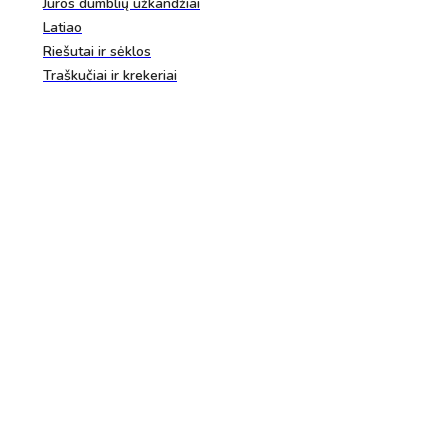
Jūros dumblių užkandžiai
Latiao
Riešutai ir sėklos
Traškučiai ir krekeriai