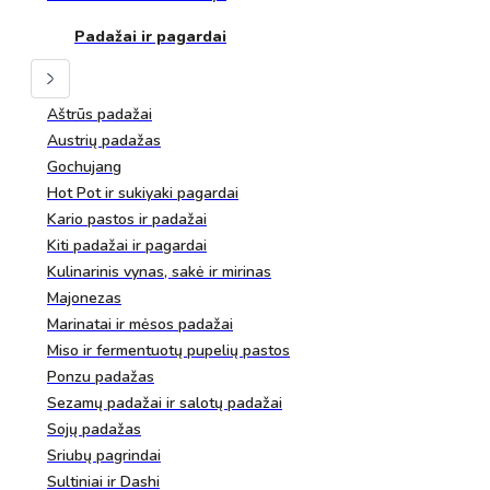
Padažai ir pagardai
Aštrūs padažai
Austrių padažas
Gochujang
Hot Pot ir sukiyaki pagardai
Kario pastos ir padažai
Kiti padažai ir pagardai
Kulinarinis vynas, sakė ir mirinas
Majonezas
Marinatai ir mėsos padažai
Miso ir fermentuotų pupelių pastos
Ponzu padažas
Sezamų padažai ir salotų padažai
Sojų padažas
Sriubų pagrindai
Sultiniai ir Dashi