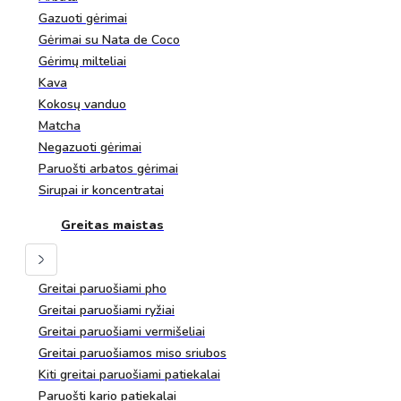
Gazuoti gėrimai
Gėrimai su Nata de Coco
Gėrimų milteliai
Kava
Kokosų vanduo
Matcha
Negazuoti gėrimai
Paruošti arbatos gėrimai
Sirupai ir koncentratai
Greitas maistas
Greitai paruošiami pho
Greitai paruošiami ryžiai
Greitai paruošiami vermišeliai
Greitai paruošiamos miso sriubos
Kiti greitai paruošiami patiekalai
Paruošti kario patiekalai