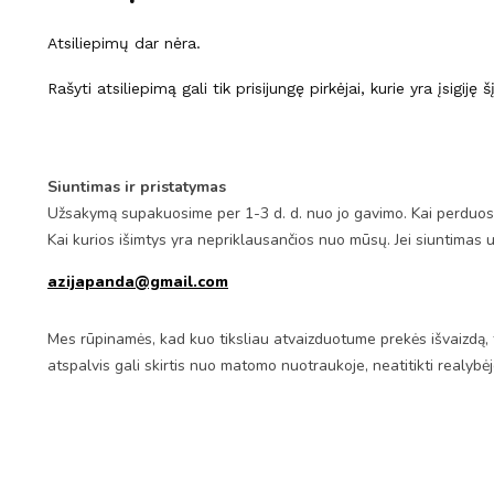
Atsiliepimų dar nėra.
Rašyti atsiliepimą gali tik prisijungę pirkėjai, kurie yra įsigiję 
Siuntimas ir pristatymas
Užsakymą supakuosime per 1-3 d. d. nuo jo gavimo. Kai perduosim
Kai kurios išimtys yra nepriklausančios nuo mūsų. Jei siuntimas 
azijapanda@gmail.com
Mes rūpinamės, kad kuo tiksliau atvaizduotume prekės išvaizdą, 
atspalvis gali skirtis nuo matomo nuotraukoje, neatitikti realybė