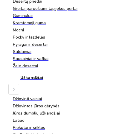
Desertų priedai
Greitai paruošiami tapijokos perlai
Guminukai
Kramtomoji guma
Mochi
Pocky ir lazdelės
Pyragai ir desertai
Saldainiai
Sausainiai ir vafliai
Želė desertai
Užkandžiai
Džiovinti vaisiai
Džiovintos jūros gėrybės
Jūros dumblių užkandžiai
Latiao
Riešutai ir sėklos