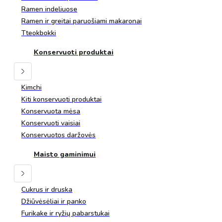
Ramen indeliuose
Ramen ir greitai paruošiami makaronai
Tteokbokki
Konservuoti produktai
Kimchi
Kiti konservuoti produktai
Konservuota mėsa
Konservuoti vaisiai
Konservuotos daržovės
Maisto gaminimui
Cukrus ir druska
Džiūvėsėliai ir panko
Furikake ir ryžių pabarstukai