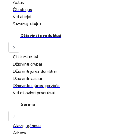
Actas
Čili aliejus
Kiti aliejai
Sezamų aliejus
Džiovinti produktai
Čili ir milteliai
Džiovinti grybai
Džiovinti jūros dumbliai
Džiovinti vaisiai
Džiovintos jūros gėrybės
Kiti džiovinti produktai
Gėrimai
Alavijų gėrimai
Arbata