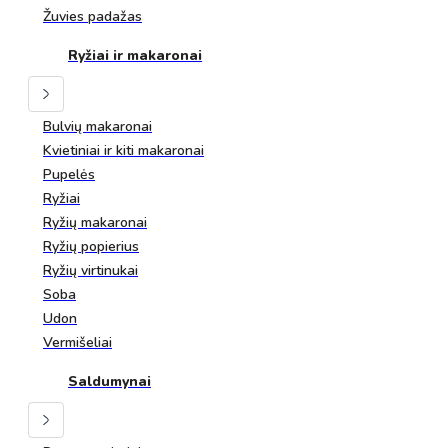
Žuvies padažas
Ryžiai ir makaronai
Bulvių makaronai
Kvietiniai ir kiti makaronai
Pupelės
Ryžiai
Ryžių makaronai
Ryžių popierius
Ryžių virtinukai
Soba
Udon
Vermišeliai
Saldumynai