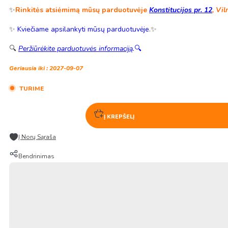
✨
Rinkitės atsiėmimą mūsų parduotuvėje
Konstitucijos pr. 12
, Vil
✨
Kviečiame apsilankyti mūsų parduotuvėje
.✨
🔍
Peržiūrėkite parduotuvės informaciją
.
🔍
Geriausia iki : 2027-09-07
TURIME
Į KREPŠELĮ
Į Norų Sąraša
Bendrinimas