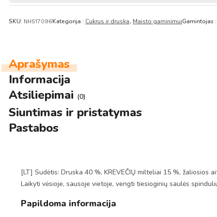
SKU:
Kategorija :
Cukrus ir druska
Maisto gaminimui
Gamintojas 
NHS17096
,
Aprašymas
Informacija
Atsiliepimai
(0)
Siuntimas ir pristatymas
Pastabos
[LT] Sudėtis: Druska 40 %, KREVEČIŲ milteliai 15 %, žaliosios ait
Laikyti vėsioje, sausoje vietoje, vengti tiesioginių saulės spinduli
Papildoma informacija