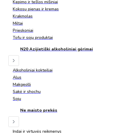
Kepimo ir tešlos mišiniai
Kokosų pienas ir kremas
Krakmolas
Miltai
Prieskoniai
Tofu ir sojų produktai
N20 Azijietiški alkoholiniai gėrimai
Alkoholiniai kokteiliai
Alus
Makgeolli
Sakė ir shochu
Soju
Ne maisto prekės
Indai ir virtuvės reikmenys