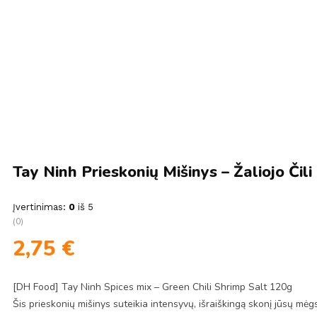
Tay Ninh Prieskonių Mišinys – Žaliojo Či
Įvertinimas:
0
iš 5
(0)
2,75
€
[DH Food] Tay Ninh Spices mix – Green Chili Shrimp Salt 120g
Šis prieskonių mišinys suteikia intensyvų, išraiškingą skonį jūsų mė