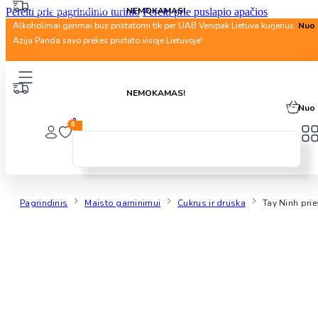
Nuo 40 Eur. pristatymas
NEMOKAMAS!
Pereiti prie pagrindinio turinio
Pereiti prie puslapio apačios
Alkoholiniai gėrimai bus pristatomi tik per UAB Venipak Lietuva kurjerius.
Nuo 
Azija Panda savo prekes pristato visoje Lietuvoje!
Nuo 40 Eur. pristatymas
NEMOKAMAS!
Alkoholiniai gėrimai bus pristatomi tik per UAB Venipak Lietuva kurjerius.
Nuo 
0
0
Pagrindinis
Maisto gaminimui
Cukrus ir druska
Tay Ninh prie