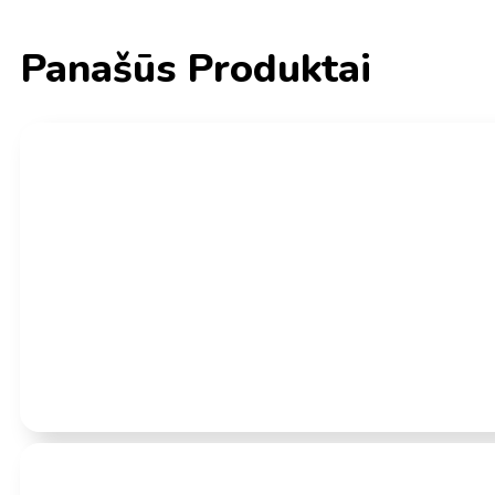
Panašūs Produktai
Įvertinimas:
0
iš 5
(0)