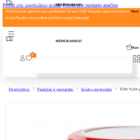
Nuo 40 Eur. pristatymas
NEMOKAMAS!
Pereiti prie pagrindinio turinio
Pereiti prie puslapio apačios
Alkoholiniai gėrimai bus pristatomi tik per UAB Venipak Lietuva kurjerius.
Nuo 
Azija Panda savo prekes pristato visoje Lietuvoje!
Nuo 40 Eur. pristatymas
NEMOKAMAS!
Alkoholiniai gėrimai bus pristatomi tik per UAB Venipak Lietuva kurjerius.
Nuo 
0
0
Pagrindinis
Padažai ir pagardai
Sriubų pagrindai
TOM YUM s