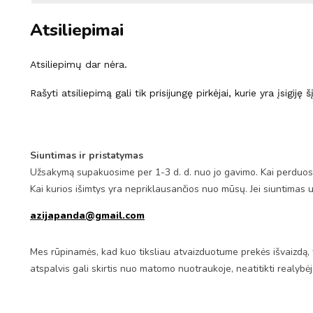
Atsiliepimai
Atsiliepimų dar nėra.
Rašyti atsiliepimą gali tik prisijungę pirkėjai, kurie yra įsigiję 
Siuntimas ir pristatymas
Užsakymą supakuosime per 1-3 d. d. nuo jo gavimo. Kai perduosim
Kai kurios išimtys yra nepriklausančios nuo mūsų. Jei siuntimas 
azijapanda@gmail.com
Mes rūpinamės, kad kuo tiksliau atvaizduotume prekės išvaizdą, 
atspalvis gali skirtis nuo matomo nuotraukoje, neatitikti realybė