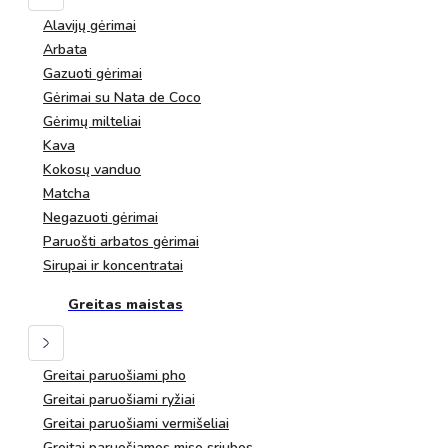
Alavijų gėrimai
Arbata
Gazuoti gėrimai
Gėrimai su Nata de Coco
Gėrimų milteliai
Kava
Kokosų vanduo
Matcha
Negazuoti gėrimai
Paruošti arbatos gėrimai
Sirupai ir koncentratai
Greitas maistas
Greitai paruošiami pho
Greitai paruošiami ryžiai
Greitai paruošiami vermišeliai
Greitai paruošiamos miso sriubos