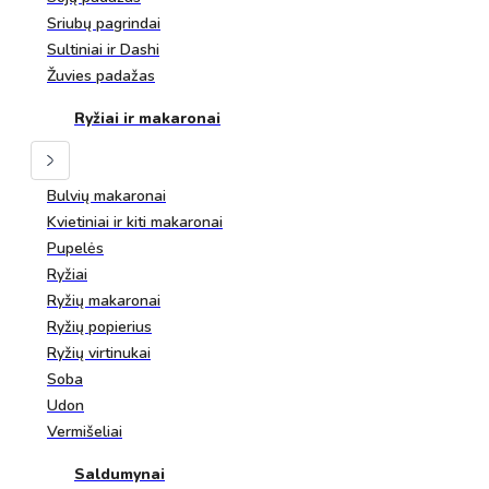
Sriubų pagrindai
Sultiniai ir Dashi
Žuvies padažas
Ryžiai ir makaronai
Bulvių makaronai
Kvietiniai ir kiti makaronai
Pupelės
Ryžiai
Ryžių makaronai
Ryžių popierius
Ryžių virtinukai
Soba
Udon
Vermišeliai
Saldumynai