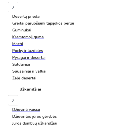
Desertų priedai
Greitai paruošiami tapijokos perlai
Guminukai
Kramtomoji guma
Mochi
Pocky ir lazdelės
Pyragai ir desertai
Saldainiai
Sausainiai ir vafliai
Želė desertai
Užkandžiai
Džiovinti vaisiai
Džiovintos jūros gėrybės
Jūros dumblių užkandžiai