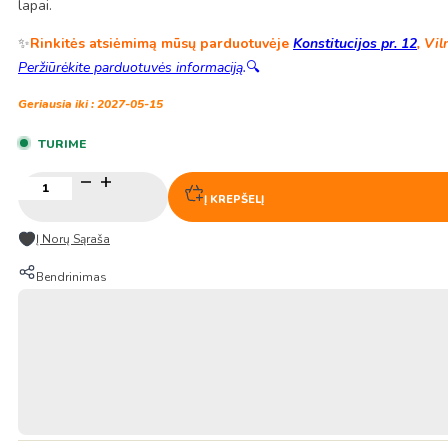
lapai.
✨
Rinkitės atsiėmimą mūsų parduotuvėje
Konstitucijos pr. 12
, Vil
Peržiūrėkite parduotuvės informaciją
.
🔍
Geriausia iki : 2027-05-15
TURIME
produkto
kiekis:
Į KREPŠELĮ
TOM
YUM
Į Norų Sąraša
sriubos
pasta
Bendrinimas
227g
–
COCK