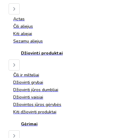
Actas
Čili aliejus
Kiti aliejai
Sezamų aliejus
Džiovinti produktai
Čili ir milteliai
Džiovinti grybai
Džiovinti jūros dumbliai
Džiovinti vaisiai
Džiovintos jūros gėrybės
Kiti džiovinti produktai
Gėrimai