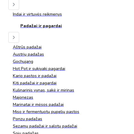
Indai ir virtuvės reikmenys
Padažai ir pagardai
Aštrūs padažai
Austrių padažas
Gochujang
Hot Pot ir sukiyaki pagardai
Kario pastos ir padažai
Kiti padažai ir pagardai
Kulinarinis vynas, sakė ir mirinas
Majonezas
Marinatai ir mėsos padažai
Miso ir fermentuotų pupelių pastos
Ponzu padažas
Sezamų padažai ir salotų padažai
Sojų padažas