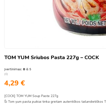
TOM YUM Sriubos Pasta 227g – COCK
Įvertinimas:
0
iš 5
(0)
4,29
€
[COCK] TOM YUM Soup Paste 227g
Ši Tom yum pasta puikiai tinka greitam autentiškos tailandietiškos To