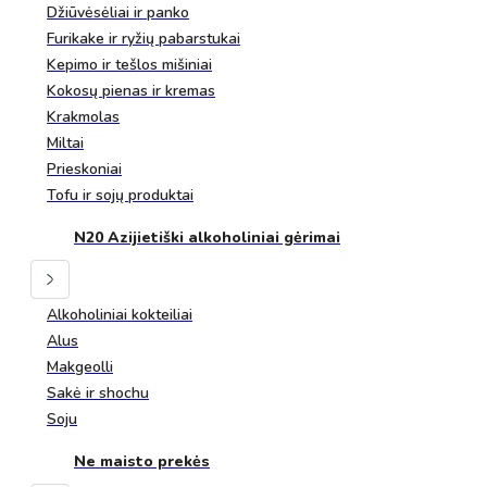
Džiūvėsėliai ir panko
Furikake ir ryžių pabarstukai
Kepimo ir tešlos mišiniai
Kokosų pienas ir kremas
Krakmolas
Miltai
Prieskoniai
Tofu ir sojų produktai
N20 Azijietiški alkoholiniai gėrimai
Alkoholiniai kokteiliai
Alus
Makgeolli
Sakė ir shochu
Soju
Ne maisto prekės