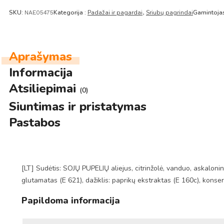
SKU:
Kategorija :
Padažai ir pagardai
Sriubų pagrindai
Gamintojas
NAE05475
,
Aprašymas
Informacija
Atsiliepimai
(0)
Siuntimas ir pristatymas
Pastabos
[LT] Sudėtis: SOJŲ PUPELIŲ aliejus, citrinžolė, vanduo, askaloninia
glutamatas (E 621), dažiklis: paprikų ekstraktas (E 160c), konse
Papildoma informacija