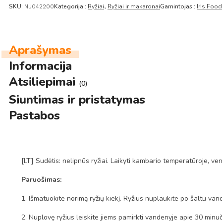
SKU:
Kategorija :
Ryžiai
Ryžiai ir makaronai
Gamintojas :
Iris Foo
NJ042200
,
Aprašymas
Informacija
Atsiliepimai
(0)
Siuntimas ir pristatymas
Pastabos
[LT] Sudėtis: nelipnūs ryžiai. Laikyti kambario temperatūroje, ve
Paruošimas:
1. Išmatuokite norim
ą
ry
ž
i
ų
kiek
į
. Ry
ž
ius nuplaukite po šaltu vand
2. Nuplov
ę
ry
ž
ius leiskite jiems pamirkti vandenyje apie 30 minu