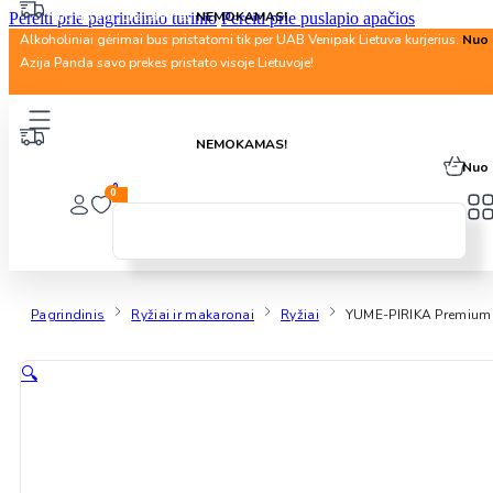
Nuo 40 Eur. pristatymas
NEMOKAMAS!
Pereiti prie pagrindinio turinio
Pereiti prie puslapio apačios
Alkoholiniai gėrimai bus pristatomi tik per UAB Venipak Lietuva kurjerius.
Nuo 
Azija Panda savo prekes pristato visoje Lietuvoje!
Nuo 40 Eur. pristatymas
NEMOKAMAS!
Alkoholiniai gėrimai bus pristatomi tik per UAB Venipak Lietuva kurjerius.
Nuo 
0
0
Pagrindinis
Ryžiai ir makaronai
Ryžiai
YUME-PIRIKA Premium H
🔍