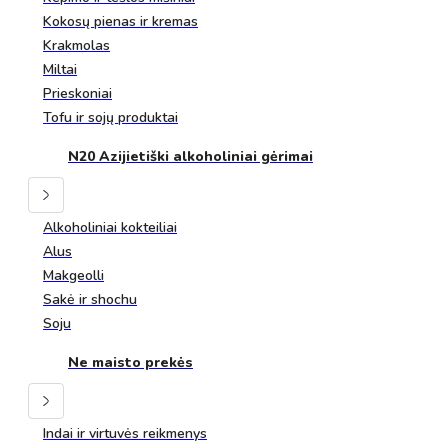
Kokosų pienas ir kremas
Krakmolas
Miltai
Prieskoniai
Tofu ir sojų produktai
N20 Azijietiški alkoholiniai gėrimai
Alkoholiniai kokteiliai
Alus
Makgeolli
Sakė ir shochu
Soju
Ne maisto prekės
Indai ir virtuvės reikmenys