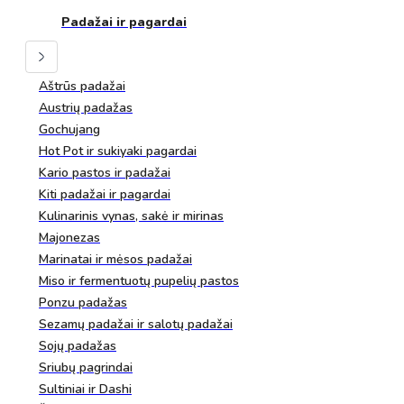
Padažai ir pagardai
Aštrūs padažai
Austrių padažas
Gochujang
Hot Pot ir sukiyaki pagardai
Kario pastos ir padažai
Kiti padažai ir pagardai
Kulinarinis vynas, sakė ir mirinas
Majonezas
Marinatai ir mėsos padažai
Miso ir fermentuotų pupelių pastos
Ponzu padažas
Sezamų padažai ir salotų padažai
Sojų padažas
Sriubų pagrindai
Sultiniai ir Dashi