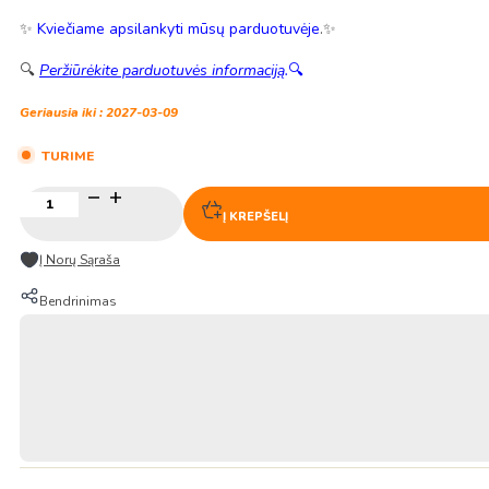
✨
Kviečiame apsilankyti mūsų parduotuvėje
.✨
🔍
Peržiūrėkite parduotuvės informaciją
.
🔍
Geriausia iki : 2027-03-09
TURIME
produkto
kiekis:
Į KREPŠELĮ
YUME-
PIRIKA
Į Norų Sąraša
Premium
Hokkaido
Bendrinimas
ryžiai
2KG
–
Iris
Foods