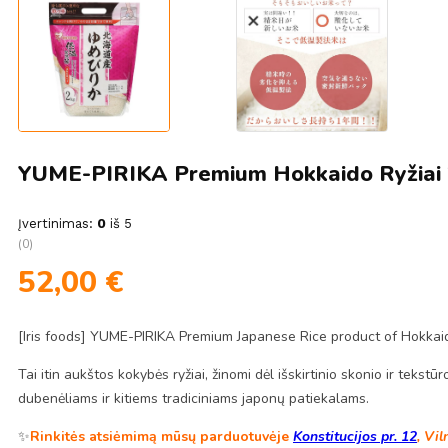
YUME-PIRIKA Premium Hokkaido Ryžiai 2
Įvertinimas:
0
iš 5
(0)
52,00
€
[Iris foods] YUME-PIRIKA Premium Japanese Rice product of Hokkai
Tai itin aukštos kokybės ryžiai, žinomi dėl išskirtinio skonio ir tekstūr
dubenėliams ir kitiems tradiciniams japonų patiekalams.
✨
Rinkitės atsiėmimą mūsų parduotuvėje
Konstitucijos pr. 12
, Vil