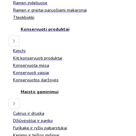
Ramen indeliuose
Ramen ir greitai paruošiami makaronai
Tteokbokki
Konservuoti produktai
Kimchi
Kiti konservuoti produktai
Konservuota mėsa
Konservuoti vaisiai
Konservuotos daržovės
Maisto gaminimui
Cukrus ir druska
Džiūvėsėliai ir panko
Furikake ir ryžių pabarstukai
Kepimo ir tešlos mišiniai