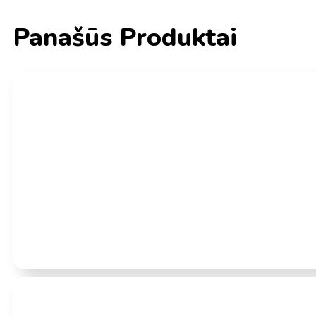
Panašūs Produktai
Įvertinimas:
0
iš 5
(0)