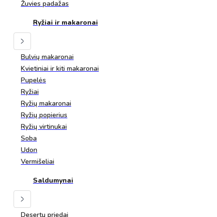
Žuvies padažas
Ryžiai ir makaronai
Bulvių makaronai
Kvietiniai ir kiti makaronai
Pupelės
Ryžiai
Ryžių makaronai
Ryžių popierius
Ryžių virtinukai
Soba
Udon
Vermišeliai
Saldumynai
Desertų priedai