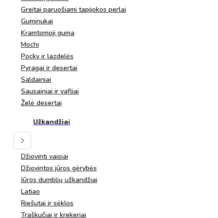
Greitai paruošiami tapijokos perlai
Guminukai
Kramtomoji guma
Mochi
Pocky ir lazdelės
Pyragai ir desertai
Saldainiai
Sausainiai ir vafliai
Želė desertai
Užkandžiai
Džiovinti vaisiai
Džiovintos jūros gėrybės
Jūros dumblių užkandžiai
Latiao
Riešutai ir sėklos
Traškučiai ir krekeriai