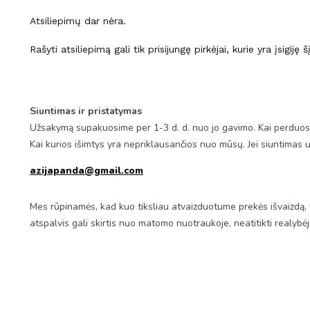
Atsiliepimų dar nėra.
Rašyti atsiliepimą gali tik prisijungę pirkėjai, kurie yra įsigiję 
Siuntimas ir pristatymas
Užsakymą supakuosime per 1-3 d. d. nuo jo gavimo. Kai perduosim
Kai kurios išimtys yra nepriklausančios nuo mūsų. Jei siuntimas 
azijapanda@gmail.com
Mes rūpinamės, kad kuo tiksliau atvaizduotume prekės išvaizdą, 
atspalvis gali skirtis nuo matomo nuotraukoje, neatitikti realybė