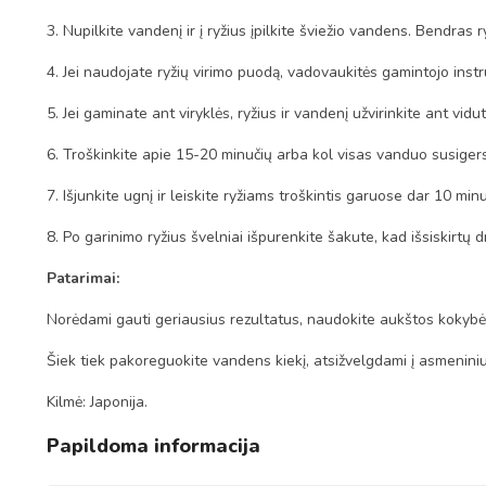
3. Nupilkite vanden
į
ir
į
ry
ž
ius
į
pilkite švie
ž
io vandens. Bendras r
4. Jei naudojate ry
ž
i
ų
virimo puod
ą
, vadovaukit
ė
s gamintojo instr
5. Jei gaminate ant virykl
ė
s, ry
ž
ius ir vanden
į
u
ž
virinkite ant vidut
6. Troškinkite apie 15-20 minu
č
i
ų
arba kol visas vanduo susigers
7. Išjunkite ugn
į
ir leiskite ry
ž
iams troškintis garuose dar 10 min
8. Po garinimo ry
ž
ius švelniai i
š
purenkite šakute, kad išsiskirt
ų
d
Patarimai:
Norėdami gauti geriausius rezultatus, naudokite aukštos kokybės r
Šiek tiek pakoreguokite vandens kiekį, atsižvelgdami į
asmenini
Kilmė: Japonija.
Papildoma informacija