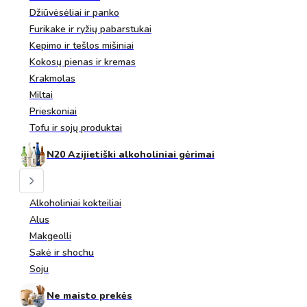
Džiūvėsėliai ir panko
Furikake ir ryžių pabarstukai
Kepimo ir tešlos mišiniai
Kokosų pienas ir kremas
Krakmolas
Miltai
Prieskoniai
Tofu ir sojų produktai
N20 Azijietiški alkoholiniai gėrimai
Alkoholiniai kokteiliai
Alus
Makgeolli
Sakė ir shochu
Soju
Ne maisto prekės