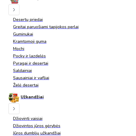
Desertų priedai
Greitai paruošiami tapijokos perlai
Guminukai
Kramtomoji guma
Mochi
Pocky ir lazdelės
Pyragai ir desertai
Saldainiai
Sausainiai ir vafliai
Želė desertai
Užkandžiai
Džiovinti vaisiai
Džiovintos jūros gėrybės
Jūros dumblių užkandžiai