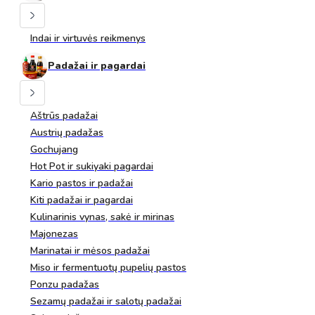
Indai ir virtuvės reikmenys
Padažai ir pagardai
Aštrūs padažai
Austrių padažas
Gochujang
Hot Pot ir sukiyaki pagardai
Kario pastos ir padažai
Kiti padažai ir pagardai
Kulinarinis vynas, sakė ir mirinas
Majonezas
Marinatai ir mėsos padažai
Miso ir fermentuotų pupelių pastos
Ponzu padažas
Sezamų padažai ir salotų padažai