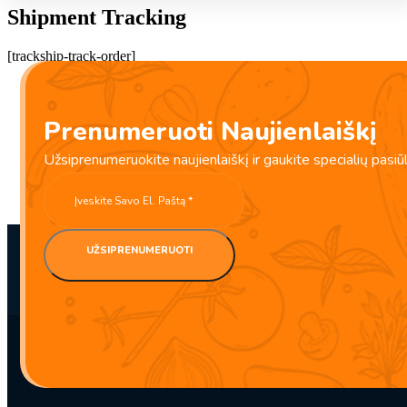
Shipment Tracking
[trackship-track-order]
Prenumeruoti Naujienlaiškį
Užsiprenumeruokite naujienlaiškį ir gaukite specialių pasiū
UŽSIPRENUMERUOTI