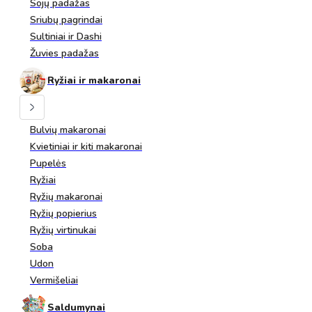
Sojų padažas
Sriubų pagrindai
Sultiniai ir Dashi
Žuvies padažas
Ryžiai ir makaronai
Bulvių makaronai
Kvietiniai ir kiti makaronai
Pupelės
Ryžiai
Ryžių makaronai
Ryžių popierius
Ryžių virtinukai
Soba
Udon
Vermišeliai
Saldumynai