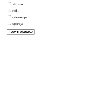
Filipinai
Indija
Indonezija
Ispanija
RODYTI DAUGIAU