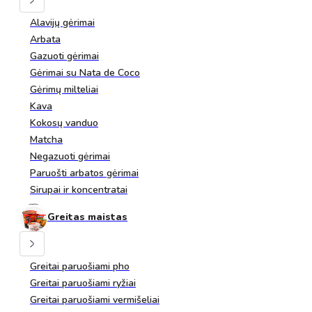
Alavijų gėrimai
Arbata
Gazuoti gėrimai
Gėrimai su Nata de Coco
Gėrimų milteliai
Kava
Kokosų vanduo
Matcha
Negazuoti gėrimai
Paruošti arbatos gėrimai
Sirupai ir koncentratai
Greitas maistas
Greitai paruošiami pho
Greitai paruošiami ryžiai
Greitai paruošiami vermišeliai