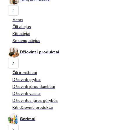
Actas
Čili aliejus
Kiti aliejai
Sezamų aliejus
Džiovinti produktai
Čili ir milteliai
Džiovinti grybai
Džiovinti jūros dumbliai
Džiovinti vaisiai
Džiovintos jūros gėrybės
Kiti džiovinti produktai
Gėrimai