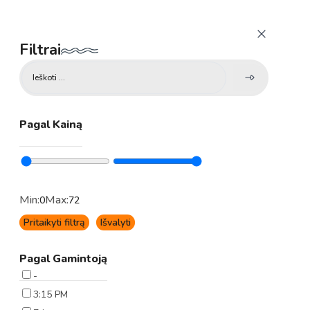
Filtrai
Search
...
Pagal Kainą
Min:
Max:
0
72
Pritaikyti filtrą
Išvalyti
Pagal Gamintoją
-
3:15 PM