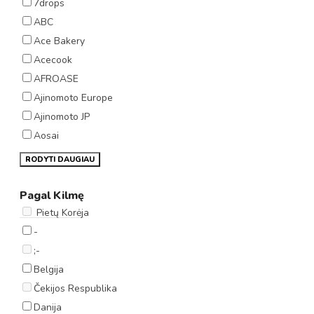
7drops
ABC
Ace Bakery
Acecook
AFROASE
Ajinomoto Europe
Ajinomoto JP
Aosai
RODYTI DAUGIAU
Pagal Kilmę
Pietų Korėja
-
;-
Belgija
Čekijos Respublika
Danija