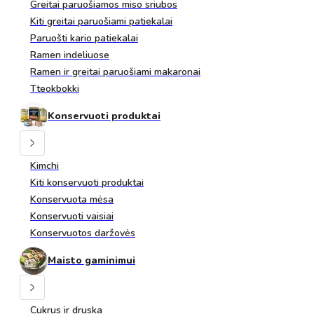
Greitai paruošiamos miso sriubos
Kiti greitai paruošiami patiekalai
Paruošti kario patiekalai
Ramen indeliuose
Ramen ir greitai paruošiami makaronai
Tteokbokki
Konservuoti produktai
Kimchi
Kiti konservuoti produktai
Konservuota mėsa
Konservuoti vaisiai
Konservuotos daržovės
Maisto gaminimui
Cukrus ir druska