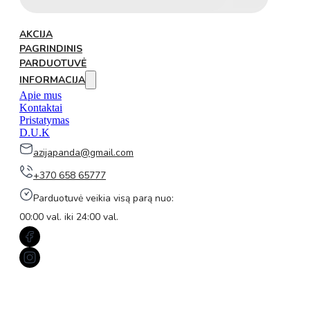
AKCIJA
PAGRINDINIS
PARDUOTUVĖ
INFORMACIJA
Apie mus
Kontaktai
Pristatymas
D.U.K
azijapanda@gmail.com
+370 658 65777
Parduotuvė veikia visą parą nuo:
00:00 val. iki 24:00 val.