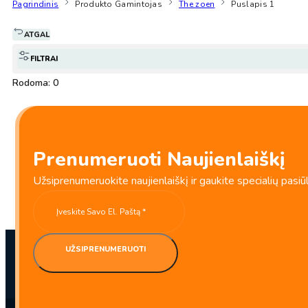
Pagrindinis
Produkto Gamintojas
The zoen
Puslapis 1
ATGAL
FILTRAI
Rodoma: 0
Prenumeruoti Naujienlaiškį
Užsiprenumeruokite naujienlaiškį ir gaukite specialių pasiū
UŽSIPRENUMERUOTI