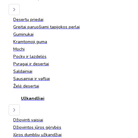
Desertų priedai
Greitai paruošiami tapijokos perlai
Guminukai
Kramtomoji guma
Mochi
Pocky ir lazdelės
Pyragai ir desertai
Saldainiai
Sausainiai ir vafliai
Želė desertai
Užkandžiai
Džiovinti vaisiai
Džiovintos jūros gėrybės
Jūros dumblių užkandžiai