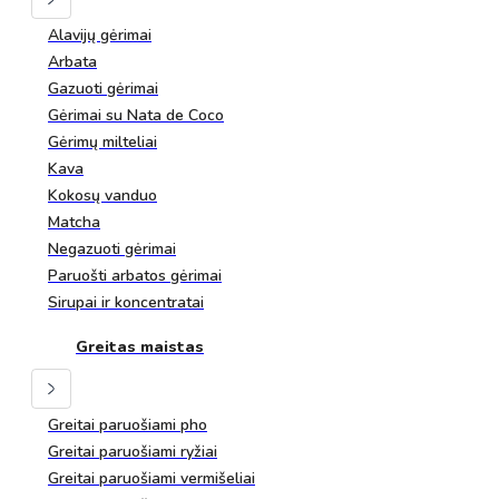
Alavijų gėrimai
Arbata
Gazuoti gėrimai
Gėrimai su Nata de Coco
Gėrimų milteliai
Kava
Kokosų vanduo
Matcha
Negazuoti gėrimai
Paruošti arbatos gėrimai
Sirupai ir koncentratai
Greitas maistas
Greitai paruošiami pho
Greitai paruošiami ryžiai
Greitai paruošiami vermišeliai