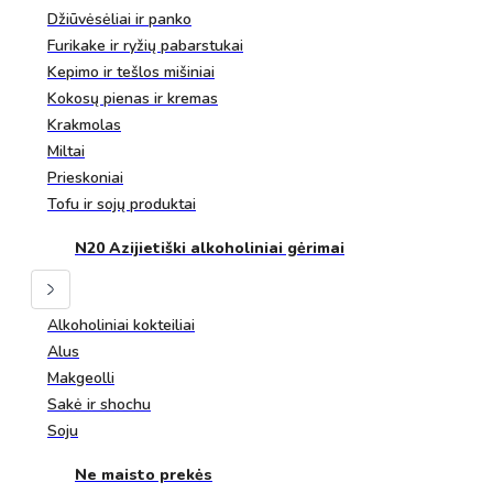
Džiūvėsėliai ir panko
Furikake ir ryžių pabarstukai
Kepimo ir tešlos mišiniai
Kokosų pienas ir kremas
Krakmolas
Miltai
Prieskoniai
Tofu ir sojų produktai
N20 Azijietiški alkoholiniai gėrimai
Alkoholiniai kokteiliai
Alus
Makgeolli
Sakė ir shochu
Soju
Ne maisto prekės