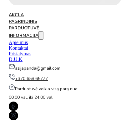
AKCIJA
PAGRINDINIS
PARDUOTUVĖ
INFORMACIJA
Apie mus
Kontaktai
Pristatymas
D.U.K
azijapanda@gmail.com
+370 658 65777
Parduotuvė veikia visą parą nuo:
00:00 val. iki 24:00 val.