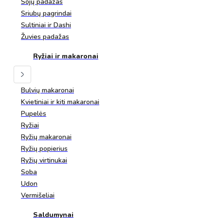
Sojų padažas
Sriubų pagrindai
Sultiniai ir Dashi
Žuvies padažas
Ryžiai ir makaronai
Bulvių makaronai
Kvietiniai ir kiti makaronai
Pupelės
Ryžiai
Ryžių makaronai
Ryžių popierius
Ryžių virtinukai
Soba
Udon
Vermišeliai
Saldumynai