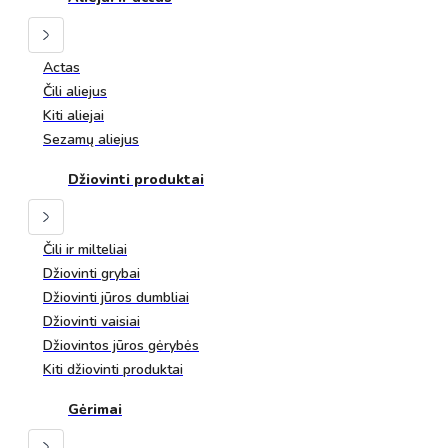
Actas
Čili aliejus
Kiti aliejai
Sezamų aliejus
Džiovinti produktai
Čili ir milteliai
Džiovinti grybai
Džiovinti jūros dumbliai
Džiovinti vaisiai
Džiovintos jūros gėrybės
Kiti džiovinti produktai
Gėrimai