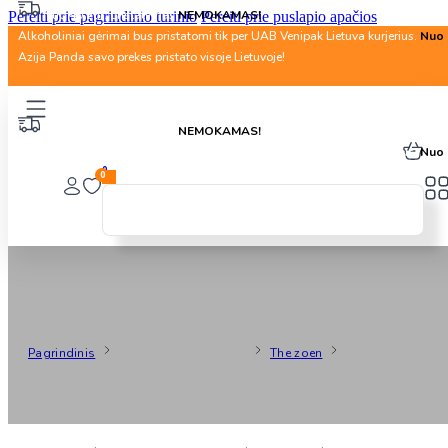
Nuo 40 Eur. pristatymas
NEMOKAMAS!
Pereiti prie pagrindinio turinio
Pereiti prie puslapio apačios
Alkoholiniai gėrimai bus pristatomi tik per UAB Venipak Lietuva kurjerius.
Nuo 
Azija Panda savo prekes pristato visoje Lietuvoje!
Nuo 40 Eur. pristatymas
NEMOKAMAS!
Alkoholiniai gėrimai bus pristatomi tik per UAB Venipak Lietuva kurjerius.
Nuo 
0
0
The Zoen
Pagrindinis
Produkto Gamintojas
The zoen
Puslapis 1