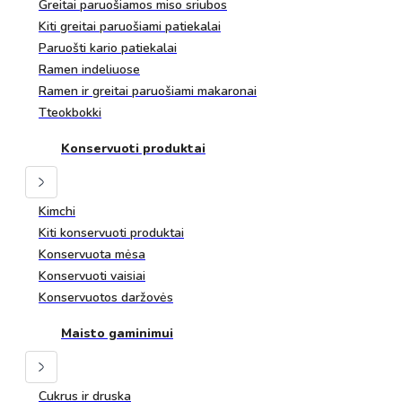
Greitai paruošiamos miso sriubos
Kiti greitai paruošiami patiekalai
Paruošti kario patiekalai
Ramen indeliuose
Ramen ir greitai paruošiami makaronai
Tteokbokki
Konservuoti produktai
Kimchi
Kiti konservuoti produktai
Konservuota mėsa
Konservuoti vaisiai
Konservuotos daržovės
Maisto gaminimui
Cukrus ir druska