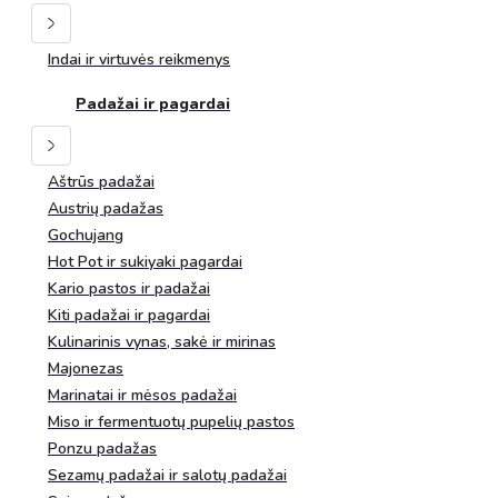
Indai ir virtuvės reikmenys
Padažai ir pagardai
Aštrūs padažai
Austrių padažas
Gochujang
Hot Pot ir sukiyaki pagardai
Kario pastos ir padažai
Kiti padažai ir pagardai
Kulinarinis vynas, sakė ir mirinas
Majonezas
Marinatai ir mėsos padažai
Miso ir fermentuotų pupelių pastos
Ponzu padažas
Sezamų padažai ir salotų padažai