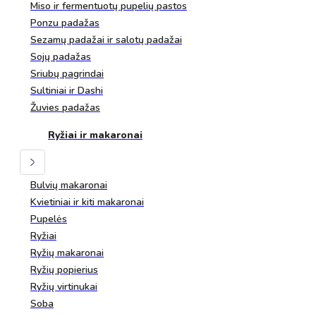
Miso ir fermentuotų pupelių pastos
Ponzu padažas
Sezamų padažai ir salotų padažai
Sojų padažas
Sriubų pagrindai
Sultiniai ir Dashi
Žuvies padažas
Ryžiai ir makaronai
Bulvių makaronai
Kvietiniai ir kiti makaronai
Pupelės
Ryžiai
Ryžių makaronai
Ryžių popierius
Ryžių virtinukai
Soba