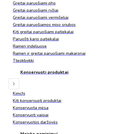
Greitai paruošiami pho
Greitai paruošiami ryžiai
Greitai paruošiami vermišeliai
Greitai paruošiamos miso sriubos
Kiti greitai paruošiami patiekalai
Paruošti kario patiekalai
Ramen indeliuose
Ramen ir greitai paruošiami makaronai
Tteokbokki
Konservuoti produktai
Kimchi
Kiti konservuoti produktai
Konservuota mėsa
Konservuoti vaisiai
Konservuotos daržovės
Maisto gaminimui