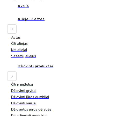
Akcija
Aliejai ir actas
Actas
Čili aliejus
Kiti aliejai
Sezamų aliejus
Džiovinti produktai
Čili ir milteliai
Džiovinti grybai
Džiovinti jūros dumbliai
Džiovinti vaisiai
Džiovintos jūros gėrybės
Kiti džiovinti produktai