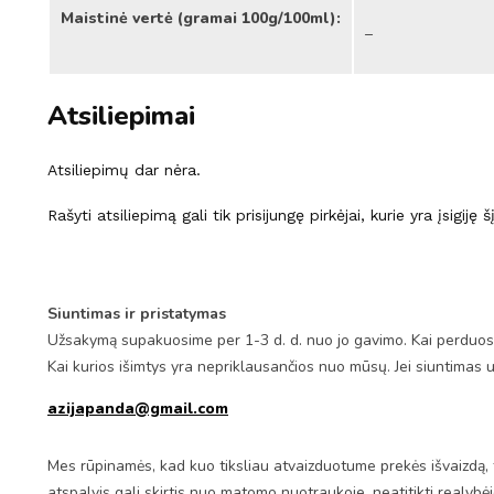
Maistinė vertė (gramai 100g/100ml):
–
Atsiliepimai
Atsiliepimų dar nėra.
Rašyti atsiliepimą gali tik prisijungę pirkėjai, kurie yra įsigiję 
Siuntimas ir pristatymas
Užsakymą supakuosime per 1-3 d. d. nuo jo gavimo. Kai perduosim
Kai kurios išimtys yra nepriklausančios nuo mūsų. Jei siuntimas 
azijapanda@gmail.com
Mes rūpinamės, kad kuo tiksliau atvaizduotume prekės išvaizdą, 
atspalvis gali skirtis nuo matomo nuotraukoje, neatitikti realybė