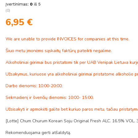
Įvertinimas:
0
iš 5
(0)
6,95
€
We are unable to provide INVOICES for companies at this time.
Šiuo metu įmonėms sąskaitų faktūrų pateikti negalime.
Alkoholiniai gėrimai bus pristatomi tik per UAB Venipak Lietuva kurje
Užsakymus, kuriuose yra alkoholiniai gėrimai pristatome alkoholio p
Darbo dienomis: 10:00-20:00;
Sekmadienį ir švenčių dienomis: 10:00- 15:00.
Užsisakyti ir apmokėti galite bet kuriuo paros metu, tačiau pristaty
[Lotte] Chum Churum Korean Soju Original Fresh ALC. 16.5% VOL. 
Rekomenduojama gerti atšaldytą.