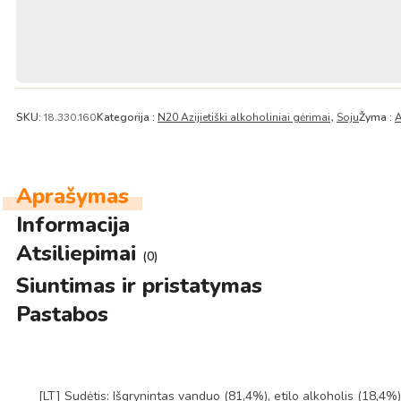
(alk
16.5%)
350ml
–
Lotte
SKU:
Kategorija :
N20 Azijietiški alkoholiniai gėrimai
Soju
Žyma :
A
18.330.160
,
Aprašymas
Informacija
Atsiliepimai
(0)
Siuntimas ir pristatymas
Pastabos
[LT] Sudėtis: Išgrynintas vanduo (81,4%), etilo alkoholis (18,4%), 