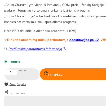
„Chum Churum“ yra viena iš žymiausių SOJU prekių ženklų Korėjoje, kur
padaro jį lengviau vartojamą ir tinkamą įvairioms progoms.
„Chum Churum Soju“ – tai tradicinis korėjietiškas distiliuotas gėrimas,
kasdieniam vartojimui, tiek specialioms progoms.
Nėra BBD dėl didelio alkoholio procento (>10%)
✨
Rinkitės atsiėmimą mūsų parduotuvėje
Konstitucijos pr. 12
, Vil
🔍
Peržiūrėkite parduotuvės informaciją
.
🔍
TURIME
produkto
kiekis:
Į KREPŠELĮ
Chum
Churum
Į Norų Sąraša
korėjietiškas
soju
Bendrinimas
–
„Original
Fresh“