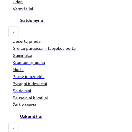
Udon
Vermišeliai
Saldumynai
Desertų priedai
Greitai paruošiami tapijokos perlai
Guminukai
Kramtomoji guma
Mochi
Pocky ir lazdelės
Pyragai ir desertai
Saldainiai
Sausainiai ir vafliai
Želė desertai
Užkandžiai