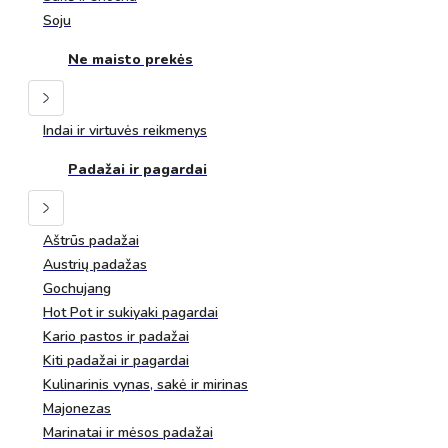
Soju
Ne maisto prekės
Indai ir virtuvės reikmenys
Padažai ir pagardai
Aštrūs padažai
Austrių padažas
Gochujang
Hot Pot ir sukiyaki pagardai
Kario pastos ir padažai
Kiti padažai ir pagardai
Kulinarinis vynas, sakė ir mirinas
Majonezas
Marinatai ir mėsos padažai