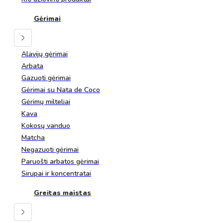
Gėrimai
Alavijų gėrimai
Arbata
Gazuoti gėrimai
Gėrimai su Nata de Coco
Gėrimų milteliai
Kava
Kokosų vanduo
Matcha
Negazuoti gėrimai
Paruošti arbatos gėrimai
Sirupai ir koncentratai
Greitas maistas