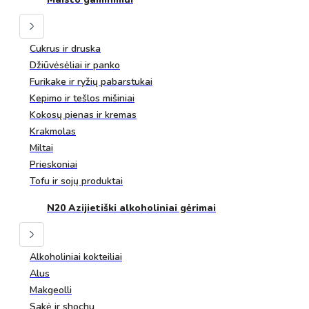
Cukrus ir druska
Džiūvėsėliai ir panko
Furikake ir ryžių pabarstukai
Kepimo ir tešlos mišiniai
Kokosų pienas ir kremas
Krakmolas
Miltai
Prieskoniai
Tofu ir sojų produktai
N20 Azijietiški alkoholiniai gėrimai
Alkoholiniai kokteiliai
Alus
Makgeolli
Sakė ir shochu