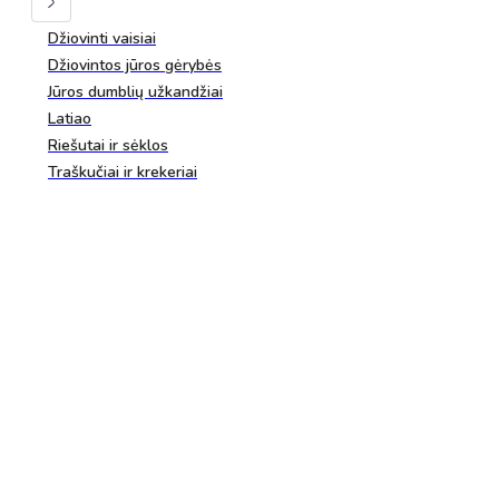
Džiovinti vaisiai
Džiovintos jūros gėrybės
Jūros dumblių užkandžiai
Latiao
Riešutai ir sėklos
Traškučiai ir krekeriai