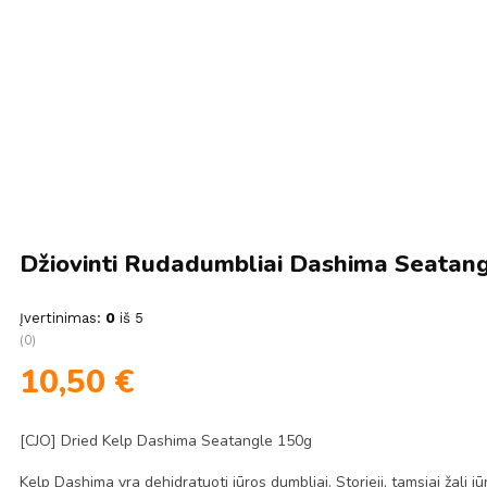
Džiovinti Rudadumbliai Dashima Seatang
Įvertinimas:
0
iš 5
(0)
10,50
€
[CJO] Dried Kelp Dashima Seatangle 150g
Kelp Dashima yra dehidratuoti jūros dumbliai. Storieji, tamsiai žali j