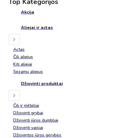
Top Kategorijos
Akcija
Aliejai ir actas
Actas
Čili aliejus
Kiti aliejai
Sezamų aliejus
Džiovinti produktai
Čili ir milteliai
Džiovinti grybai
Džiovinti jūros dumbliai
Džiovinti vaisiai
Džiovintos jūros gėrybės