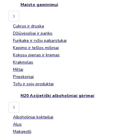
Maisto gaminimui
Cukrus ir druska
Džiūvėsėliai ir panko
Furikake ir ryžių pabarstukai
Kepimo ir tešlos mišiniai
Kokosų pienas ir kremas
Krakmolas
Miltai
Prieskoniai
Tofu ir sojų produktai
N20 Azijietiški alkoholiniai gėrimai
Alkoholiniai kokteiliai
Alus
Makgeolli