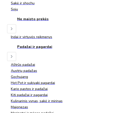
Sakė ir shochu
Soju
Ne maisto prekės
Indai ir virtuvės reikmenys
Padažai ir pagardai
Aštrūs padažai
Austrių padažas
Gochujang
Hot Pot ir sukiyaki pagardai
Kario pastos ir padažai
Kiti padažai ir pagardai
Kulinarinis vynas, sakė ir mirinas
Majonezas