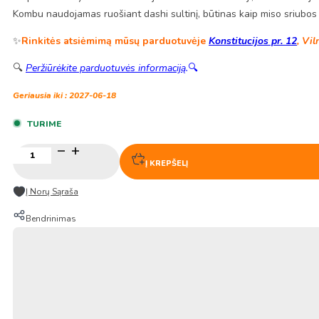
Kombu naudojamas ruošiant dashi sultinį, būtinas kaip miso sriubos pa
✨
Rinkitės atsiėmimą mūsų parduotuvėje
Konstitucijos pr. 12
, Vil
🔍
Peržiūrėkite parduotuvės informaciją
.
🔍
Geriausia iki : 2027-06-18
TURIME
produkto
kiekis:
Į KREPŠELĮ
Džiovinti
Rudadumbliai
Į Norų Sąraša
Dashima
Seatangle
Bendrinimas
150g
–
CJO