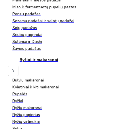
Marinatai ir mėsos padažai
Miso ir fermentuotų pupelių pastos
Ponzu padažas
Sezamų padažai ir salotų padažai
Sojų padažas
Sriubų pagrindai
Sultiniai ir Dashi
Žuvies padažas
Ryžiai ir makaronai
Bulvių makaronai
Kvietiniai ir kiti makaronai
Pupelės
Ryžiai
Ryžių makaronai
Ryžių popierius
Ryžių virtinukai
Soba