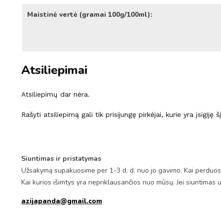
Maistinė vertė (gramai 100g/100ml):
Atsiliepimai
Atsiliepimų dar nėra.
Rašyti atsiliepimą gali tik prisijungę pirkėjai, kurie yra įsigiję 
Siuntimas ir pristatymas
Užsakymą supakuosime per 1-3 d. d. nuo jo gavimo. Kai perduosim
Kai kurios išimtys yra nepriklausančios nuo mūsų. Jei siuntimas 
azijapanda@gmail.com