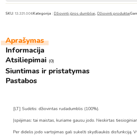
SKU:
Kategorija :
Džiovinti jūros dumbliai
Džiovinti produktai
Gam
13.331.006
,
Aprašymas
Informacija
Atsiliepimai
(0)
Siuntimas ir pristatymas
Pastabos
[LT] Sudėtis: džiovintas rudadumblis (100%).
Įspėjimas: tai maistas, kuriame gausu jodo. Neskirtas tiesioginia
Per didelis jodo vartojimas gali sukelti skydliaukės disfunkciją. 