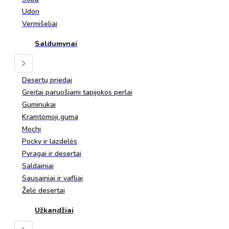
Udon
Vermišeliai
Saldumynai
Desertų priedai
Greitai paruošiami tapijokos perlai
Guminukai
Kramtomoji guma
Mochi
Pocky ir lazdelės
Pyragai ir desertai
Saldainiai
Sausainiai ir vafliai
Želė desertai
Užkandžiai