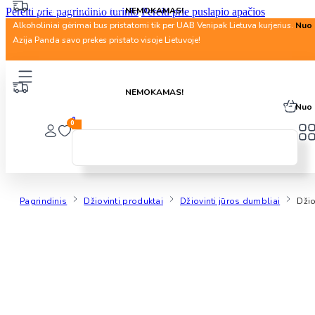
Nuo 40 Eur. pristatymas
NEMOKAMAS!
Pereiti prie pagrindinio turinio
Pereiti prie puslapio apačios
Alkoholiniai gėrimai bus pristatomi tik per UAB Venipak Lietuva kurjerius.
Nuo 
Azija Panda savo prekes pristato visoje Lietuvoje!
Nuo 40 Eur. pristatymas
NEMOKAMAS!
Alkoholiniai gėrimai bus pristatomi tik per UAB Venipak Lietuva kurjerius.
Nuo 
0
0
Pagrindinis
Džiovinti produktai
Džiovinti jūros dumbliai
Džio