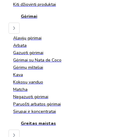
Kiti džiovinti produktai
Gėrimai
Alavijų gėrimai
Arbata
Gazuoti gėrimai
Gėrimai su Nata de Coco
Gėrimų milteliai
Kava
Kokosų vanduo
Matcha
Negazuoti gėrimai
Paruošti arbatos gėrimai
Sirupai ir koncentratai
Greitas maistas