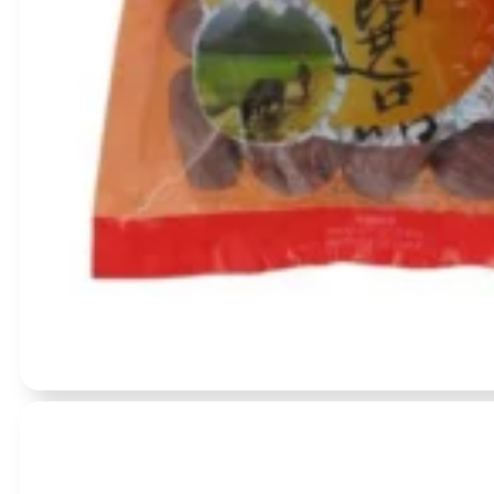
Įvertinimas:
0
iš 5
(0)