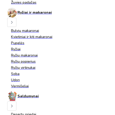
Žuvies padažas
Ryžiai ir makaronai
Bulvių makaronai
Kvietiniai ir kiti makaronai
Pupelės
Ryžiai
Ryžių makaronai
Ryžių popierius
Ryžių virtinukai
Soba
Udon
Vermišeliai
Saldumynai
Desertų priedai