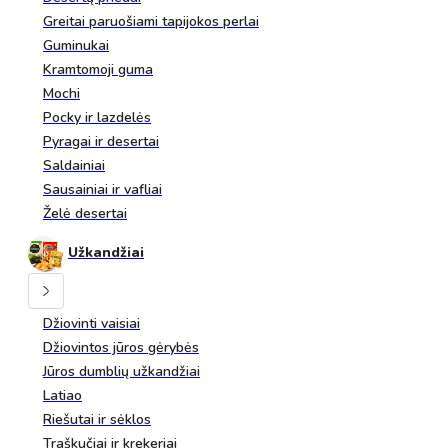
Greitai paruošiami tapijokos perlai
Guminukai
Kramtomoji guma
Mochi
Pocky ir lazdelės
Pyragai ir desertai
Saldainiai
Sausainiai ir vafliai
Želė desertai
Užkandžiai
Džiovinti vaisiai
Džiovintos jūros gėrybės
Jūros dumblių užkandžiai
Latiao
Riešutai ir sėklos
Traškučiai ir krekeriai