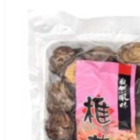
Džiovinti Ančiuviai 100g – Afroase
BBD:
2028-02-23
produkto
kiekis:
Džiovinti
Ančiuviai
100g
–
Afroase