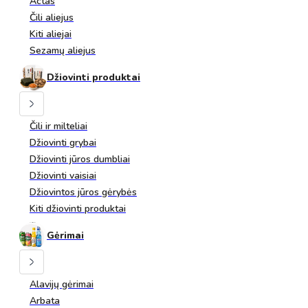
Actas
Čili aliejus
Kiti aliejai
Sezamų aliejus
Džiovinti produktai
Čili ir milteliai
Džiovinti grybai
Džiovinti jūros dumbliai
Džiovinti vaisiai
Džiovintos jūros gėrybės
Kiti džiovinti produktai
Gėrimai
Alavijų gėrimai
Arbata