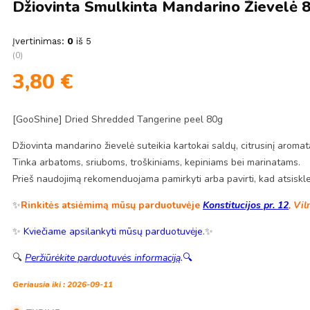
Džiovinta Smulkinta Mandarino Žievelė 
Įvertinimas:
0
iš 5
(0)
3,80
€
[GooShine] Dried Shredded Tangerine peel 80g
Džiovinta mandarino žievelė suteikia kartokai saldų, citrusinį aroma
Tinka arbatoms, sriuboms, troškiniams, kepiniams bei marinatams.
Prieš naudojimą rekomenduojama pamirkyti arba pavirti, kad atsiskle
✨
Rinkitės atsiėmimą mūsų parduotuvėje
Konstitucijos pr. 12
, Vil
✨
Kviečiame apsilankyti mūsų parduotuvėje
.✨
🔍
Peržiūrėkite parduotuvės informaciją
.
🔍
Geriausia iki : 2026-09-11