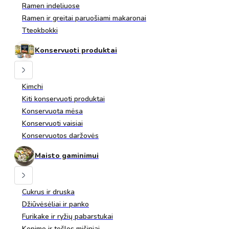
Ramen indeliuose
Ramen ir greitai paruošiami makaronai
Tteokbokki
Konservuoti produktai
Kimchi
Kiti konservuoti produktai
Konservuota mėsa
Konservuoti vaisiai
Konservuotos daržovės
Maisto gaminimui
Cukrus ir druska
Džiūvėsėliai ir panko
Furikake ir ryžių pabarstukai
Kepimo ir tešlos mišiniai