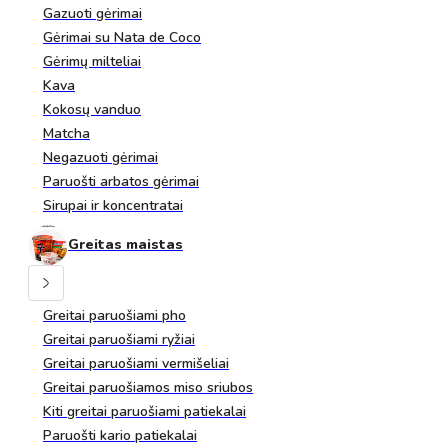
Gazuoti gėrimai
Gėrimai su Nata de Coco
Gėrimų milteliai
Kava
Kokosų vanduo
Matcha
Negazuoti gėrimai
Paruošti arbatos gėrimai
Sirupai ir koncentratai
Greitas maistas
Greitai paruošiami pho
Greitai paruošiami ryžiai
Greitai paruošiami vermišeliai
Greitai paruošiamos miso sriubos
Kiti greitai paruošiami patiekalai
Paruošti kario patiekalai