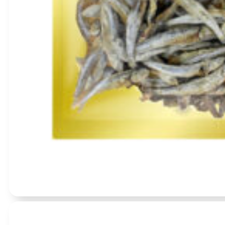
Įvertinimas:
0
iš 5
(0)