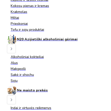
Kokosų pienas ir kremas
Krakmolas
Miltai
Prieskoniai
Tofu ir sojų produktai
N20 Azijietiški alkoholiniai gėrimai
Alkoholiniai kokteiliai
Alus
Makgeolli
Sakė ir shochu
Soju
Ne maisto prekės
Indai ir virtuvės reikmenys