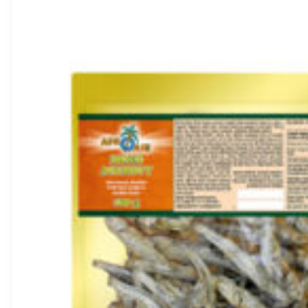
Džiovintos didelės Jujube datulės (be sėklų) 200g – Eaglobe
BBD:
2028-03-18