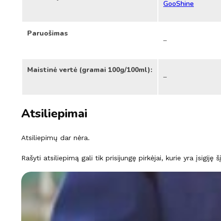
GooShine
Paruošimas
–
Maistinė vertė (gramai 100g/100ml):
–
Atsiliepimai
Atsiliepimų dar nėra.
Rašyti atsiliepimą gali tik prisijungę pirkėjai, kurie yra įsigiję 