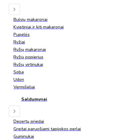
Bulvių makaronai
Kvietiniai ir kiti makaronai
Pupelės
Ryžiai
Ryžių makaronai
Ryžių popierius
Ryžių virtinukai
Soba
Udon
Vermišeliai
Saldumynai
Desertų priedai
Greitai paruošiami tapijokos perlai
Guminukai