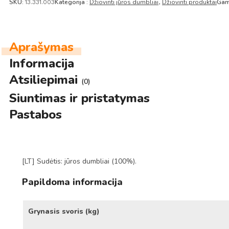
SKU:
Kategorija :
Džiovinti jūros dumbliai
Džiovinti produktai
Gam
13.331.003
,
Aprašymas
Informacija
Atsiliepimai
(0)
Siuntimas ir pristatymas
Pastabos
[LT] Sudėtis: jūros dumbliai (100%).
Papildoma informacija
Grynasis svoris (kg)