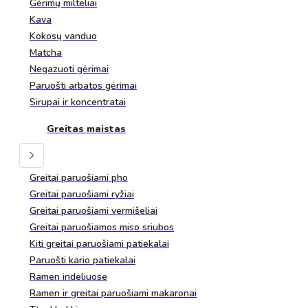
Gėrimų milteliai
Kava
Kokosų vanduo
Matcha
Negazuoti gėrimai
Paruošti arbatos gėrimai
Sirupai ir koncentratai
Greitas maistas
Greitai paruošiami pho
Greitai paruošiami ryžiai
Greitai paruošiami vermišeliai
Greitai paruošiamos miso sriubos
Kiti greitai paruošiami patiekalai
Paruošti kario patiekalai
Ramen indeliuose
Ramen ir greitai paruošiami makaronai