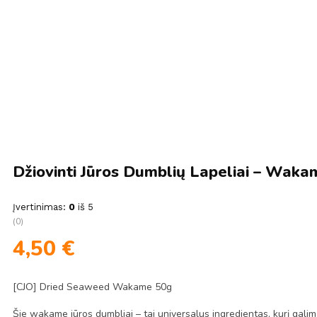
Džiovinti Jūros Dumblių Lapeliai – Waka
Įvertinimas:
0
iš 5
(0)
4,50
€
[CJO] Dried Seaweed Wakame 50g
Šie wakame jūros dumbliai – tai universalus ingredientas, kurį galima