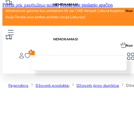
Nuo 40 Eur. pristatymas
NEMOKAMAS!
Pereiti prie pagrindinio turinio
Pereiti prie puslapio apačios
Alkoholiniai gėrimai bus pristatomi tik per UAB Venipak Lietuva kurjerius.
Nuo 
Azija Panda savo prekes pristato visoje Lietuvoje!
Nuo 40 Eur. pristatymas
NEMOKAMAS!
Alkoholiniai gėrimai bus pristatomi tik per UAB Venipak Lietuva kurjerius.
Nuo 
0
0
Pagrindinis
Džiovinti produktai
Džiovinti jūros dumbliai
Džio