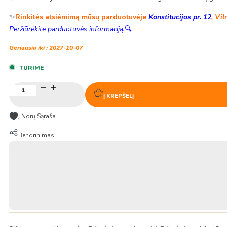
✨
Rinkitės atsiėmimą mūsų parduotuvėje
Konstitucijos pr. 12
, Vil
Peržiūrėkite parduotuvės informaciją
.
🔍
Geriausia iki : 2027-10-07
TURIME
produkto
kiekis:
Į KREPŠELĮ
Džiovinti
jūros
Į Norų Sąraša
dumblių
Lapeliai
Bendrinimas
–
Wakame
50g
–
CJO