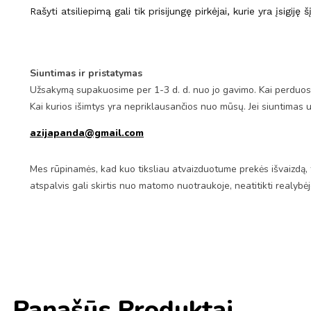
Rašyti atsiliepimą gali tik prisijungę pirkėjai, kurie yra įsigiję 
Siuntimas ir pristatymas
Užsakymą supakuosime per 1-3 d. d. nuo jo gavimo. Kai perduosim
Kai kurios išimtys yra nepriklausančios nuo mūsų. Jei siuntimas 
azijapanda@gmail.com
Mes rūpinamės, kad kuo tiksliau atvaizduotume prekės išvaizdą, 
atspalvis gali skirtis nuo matomo nuotraukoje, neatitikti realybė
Panašūs Produktai