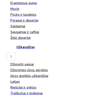
Kramtomoji guma
Mochi
Pocky ir lazdelės
Pyragai ir desertai
Saldainiai
Sausainiai ir vafliai
Želė desertai
Užkandžiai
Džiovinti vaisiai
Džiovintos jūros gėrybės
Jūros dumblių užkandžiai
Latiao
Riešutai ir sėklos
Traškučiai ir krekeriai