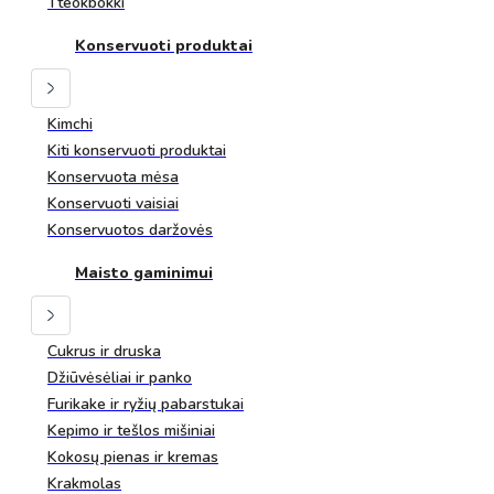
Tteokbokki
Konservuoti produktai
Kimchi
Kiti konservuoti produktai
Konservuota mėsa
Konservuoti vaisiai
Konservuotos daržovės
Maisto gaminimui
Cukrus ir druska
Džiūvėsėliai ir panko
Furikake ir ryžių pabarstukai
Kepimo ir tešlos mišiniai
Kokosų pienas ir kremas
Krakmolas