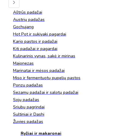
Aštrūs padažai
Austrių padažas
Gochujang
Hot Pot ir sukiyaki pagardai
Kario pastos ir padažai
Kiti padažai ir pagardai
Kulinarinis vynas, sakė ir mirinas
Majonezas
Marinatai ir mėsos padažai
Miso ir fermentuotų pupelių pastos
Ponzu padažas
Sezamų padažai ir salotų padažai
Sojų padažas
Sriubų pagrindai
Sultiniai ir Dashi
Žuvies padažas
Ryžiai ir makaronai