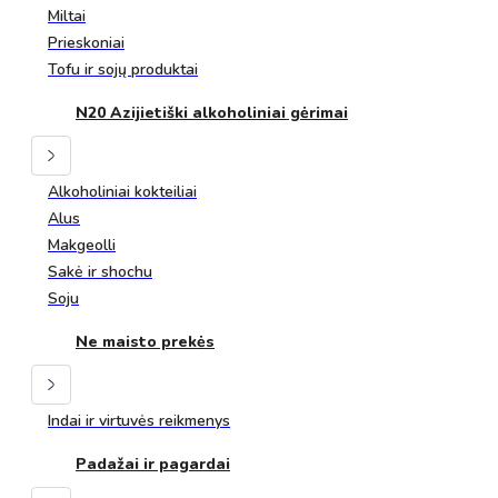
Miltai
Prieskoniai
Tofu ir sojų produktai
N20 Azijietiški alkoholiniai gėrimai
Alkoholiniai kokteiliai
Alus
Makgeolli
Sakė ir shochu
Soju
Ne maisto prekės
Indai ir virtuvės reikmenys
Padažai ir pagardai