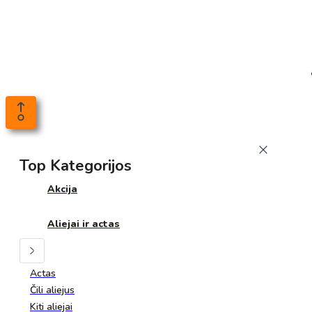
Top Kategorijos
Akcija
Aliejai ir actas
Actas
Čili aliejus
Kiti aliejai