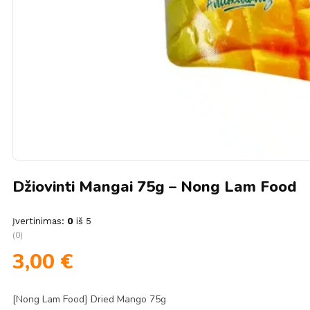
Džiovinti Mangai 75g – Nong Lam Food
Įvertinimas:
0
iš 5
(0)
3,00
€
[Nong Lam Food] Dried Mango 75g