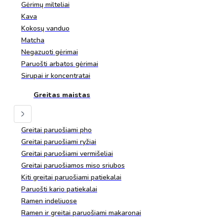
Gėrimų milteliai
Kava
Kokosų vanduo
Matcha
Negazuoti gėrimai
Paruošti arbatos gėrimai
Sirupai ir koncentratai
Greitas maistas
Greitai paruošiami pho
Greitai paruošiami ryžiai
Greitai paruošiami vermišeliai
Greitai paruošiamos miso sriubos
Kiti greitai paruošiami patiekalai
Paruošti kario patiekalai
Ramen indeliuose
Ramen ir greitai paruošiami makaronai