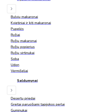
Bulvių makaronai
Kvietiniai ir kiti makaronai
Pupelės
Ryžiai
Ryžių makaronai
Ryžių popierius
Ryžių virtinukai
Soba
Udon
Vermišeliai
Saldumynai
Desertų priedai
Greitai paruošiami tapijokos perlai
Guminukai