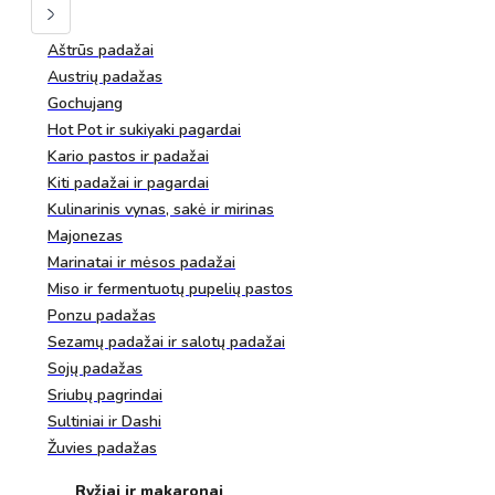
Aštrūs padažai
Austrių padažas
Gochujang
Hot Pot ir sukiyaki pagardai
Kario pastos ir padažai
Kiti padažai ir pagardai
Kulinarinis vynas, sakė ir mirinas
Majonezas
Marinatai ir mėsos padažai
Miso ir fermentuotų pupelių pastos
Ponzu padažas
Sezamų padažai ir salotų padažai
Sojų padažas
Sriubų pagrindai
Sultiniai ir Dashi
Žuvies padažas
Ryžiai ir makaronai