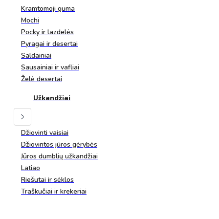
Kramtomoji guma
Mochi
Pocky ir lazdelės
Pyragai ir desertai
Saldainiai
Sausainiai ir vafliai
Želė desertai
Užkandžiai
Džiovinti vaisiai
Džiovintos jūros gėrybės
Jūros dumblių užkandžiai
Latiao
Riešutai ir sėklos
Traškučiai ir krekeriai