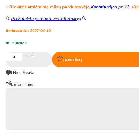
✨
Rinkitės atsiėmimą mūsų parduotuvėje
Konstitucijos pr. 12
, Vil
🔍
Peržiūrėkite parduotuvės informaciją
.
🔍
Geriausia iki : 2027-04-10
TURIME
produkto
kiekis:
Į KREPŠELĮ
Džiovinti
Mangai
Į Norų Sąraša
75g
–
Bendrinimas
Nong
Lam
Food