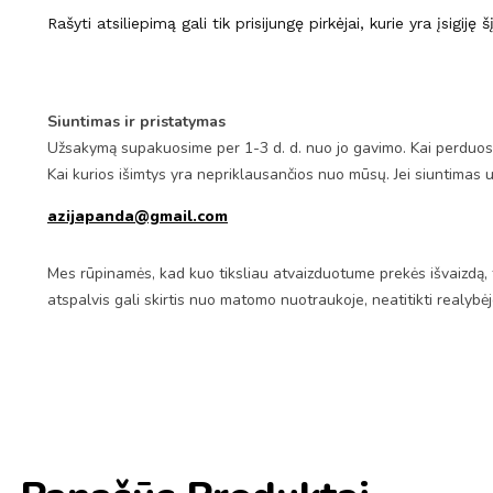
Rašyti atsiliepimą gali tik prisijungę pirkėjai, kurie yra įsigiję 
Siuntimas ir pristatymas
Užsakymą supakuosime per 1-3 d. d. nuo jo gavimo. Kai perduosim
Kai kurios išimtys yra nepriklausančios nuo mūsų. Jei siuntimas 
azijapanda@gmail.com
Mes rūpinamės, kad kuo tiksliau atvaizduotume prekės išvaizdą, 
atspalvis gali skirtis nuo matomo nuotraukoje, neatitikti realybė