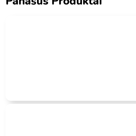
Panašūs Produktai
Įvertinimas:
0
iš 5
(0)
Szečuan skonio Konjac augalo užkandis 252g – Wei-Long