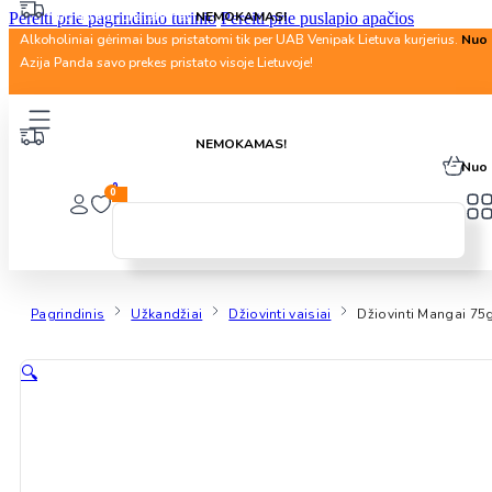
Nuo 40 Eur. pristatymas
NEMOKAMAS!
Pereiti prie pagrindinio turinio
Pereiti prie puslapio apačios
Alkoholiniai gėrimai bus pristatomi tik per UAB Venipak Lietuva kurjerius.
Nuo 
Azija Panda savo prekes pristato visoje Lietuvoje!
Nuo 40 Eur. pristatymas
NEMOKAMAS!
Alkoholiniai gėrimai bus pristatomi tik per UAB Venipak Lietuva kurjerius.
Nuo 
0
0
Pagrindinis
Užkandžiai
Džiovinti vaisiai
Džiovinti Mangai 7
🔍