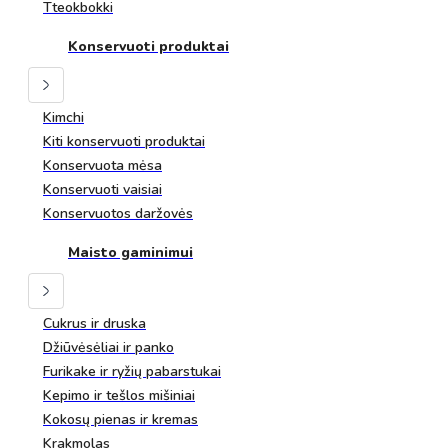
Tteokbokki
Konservuoti produktai
Kimchi
Kiti konservuoti produktai
Konservuota mėsa
Konservuoti vaisiai
Konservuotos daržovės
Maisto gaminimui
Cukrus ir druska
Džiūvėsėliai ir panko
Furikake ir ryžių pabarstukai
Kepimo ir tešlos mišiniai
Kokosų pienas ir kremas
Krakmolas