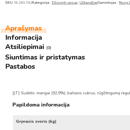
SKU:
Kategorija :
Džiovinti vaisiai
Užkandžiai
Gamintojas :
Nong 
19.290.782
,
Aprašymas
Informacija
Atsiliepimai
(0)
Siuntimas ir pristatymas
Pastabos
[LT] Sudėtis: mangai (92,9%), baltasis cukrus, rūgštingumą regu
Papildoma informacija
Grynasis svoris (kg)