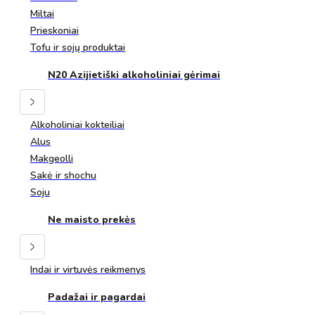
Miltai
Prieskoniai
Tofu ir sojų produktai
N20 Azijietiški alkoholiniai gėrimai
Alkoholiniai kokteiliai
Alus
Makgeolli
Sakė ir shochu
Soju
Ne maisto prekės
Indai ir virtuvės reikmenys
Padažai ir pagardai