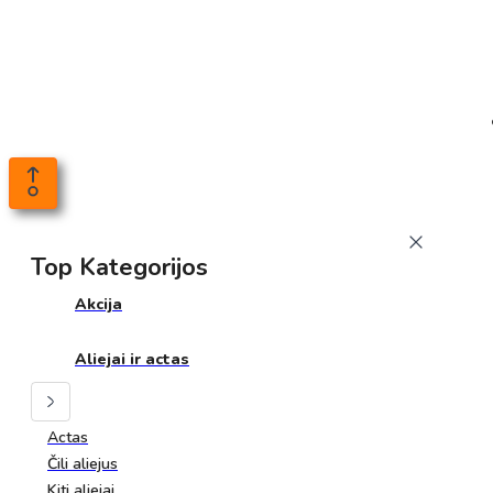
Top Kategorijos
Akcija
Aliejai ir actas
Actas
Čili aliejus
Kiti aliejai