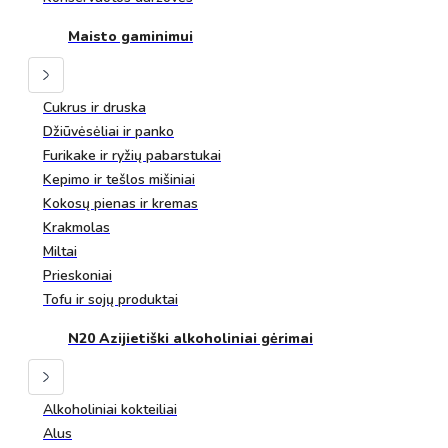
Maisto gaminimui
Cukrus ir druska
Džiūvėsėliai ir panko
Furikake ir ryžių pabarstukai
Kepimo ir tešlos mišiniai
Kokosų pienas ir kremas
Krakmolas
Miltai
Prieskoniai
Tofu ir sojų produktai
N20 Azijietiški alkoholiniai gėrimai
Alkoholiniai kokteiliai
Alus