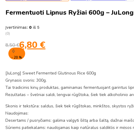
Fermentuoti Lipnus Ryžiai 600g – JuLon
Įvertinimas:
0
iš 5
(0)
Original
Current
6,80
€
8,50
€
price
price
was:
is:
- 20 %
8,50 €.
6,80 €.
[JuLong] Sweet Fermented Glutinous Rice 600g
Grynasis svoris: 300g.
Tai tradicinis kinų produktas, gaminamas fermentuojant garintus lipn
Rezultatas – švelniai saldi, lengvai rūgštoka, šiek tiek alkoholinio a
Skonis ir tekstūra: saldus, šiek tiek rūgštokas, minkštos, skystos ryž
Naudojimas:
Desertams / pusryčiams: galima valgyti šiltą arba šaltą, dažnai maišo
Sūriems patiekalams: naudojamas kaip natūralus saldiklis ir mėsos mi