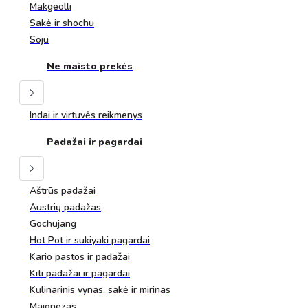
Makgeolli
Sakė ir shochu
Soju
Ne maisto prekės
Indai ir virtuvės reikmenys
Padažai ir pagardai
Aštrūs padažai
Austrių padažas
Gochujang
Hot Pot ir sukiyaki pagardai
Kario pastos ir padažai
Kiti padažai ir pagardai
Kulinarinis vynas, sakė ir mirinas
Majonezas