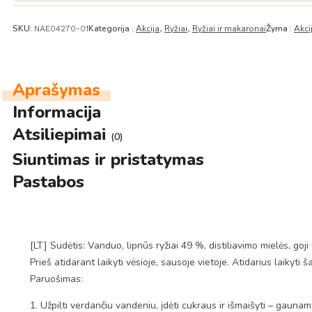
SKU:
Kategorija :
Akcija
Ryžiai
Ryžiai ir makaronai
Žyma :
Akci
NAE04270-01
,
,
Aprašymas
Informacija
Atsiliepimai
(0)
Siuntimas ir pristatymas
Pastabos
[LT] Sudėtis: Vanduo, lipnūs ryžiai 49 %, distiliavimo mielės, goji
Prieš atidarant laikyti vėsioje, sausoje vietoje. Atidarius laikyti
Paruošimas:
1. Užpilti verdančiu vandeniu, įdėti cukraus ir išmaišyti – gaunama