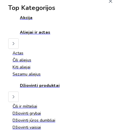
Top Kategorijos
Akcija
Aliejai ir actas
Actas
Čili aliejus
Kiti aliejai
Sezamų aliejus
Džiovinti produktai
Čili ir milteliai
Džiovinti grybai
Džiovinti jūros dumbliai
Džiovinti vaisiai