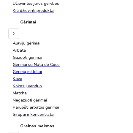
Džiovintos jūros gėrybės
Kiti džiovinti produktai
Gėrimai
Alavijų gėrimai
Arbata
Gazuoti gėrimai
Gėrimai su Nata de Coco
Gėrimų milteliai
Kava
Kokosų vanduo
Matcha
Negazuoti gėrimai
Paruošti arbatos gėrimai
Sirupai ir koncentratai
Greitas maistas