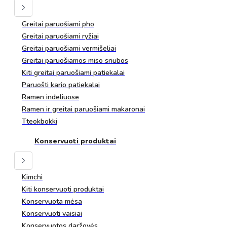
Greitai paruošiami pho
Greitai paruošiami ryžiai
Greitai paruošiami vermišeliai
Greitai paruošiamos miso sriubos
Kiti greitai paruošiami patiekalai
Paruošti kario patiekalai
Ramen indeliuose
Ramen ir greitai paruošiami makaronai
Tteokbokki
Konservuoti produktai
Kimchi
Kiti konservuoti produktai
Konservuota mėsa
Konservuoti vaisiai
Konservuotos daržovės