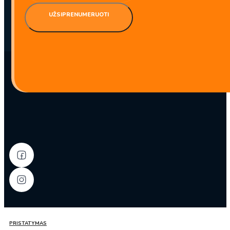
BBD:
2029-10-06
UŽSIPRENUMERUOTI
produkto
kiekis:
Pupelių
MUNG
siūliniai
makaronai
LONGKOU
250g
–
YanLong
PRISTATYMAS