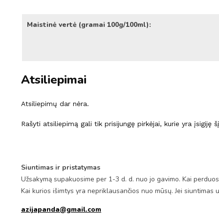
Maistinė vertė (gramai 100g/100ml):
Atsiliepimai
Atsiliepimų dar nėra.
Rašyti atsiliepimą gali tik prisijungę pirkėjai, kurie yra įsigiję 
Siuntimas ir pristatymas
Užsakymą supakuosime per 1-3 d. d. nuo jo gavimo. Kai perduosim
Kai kurios išimtys yra nepriklausančios nuo mūsų. Jei siuntimas 
azijapanda@gmail.com