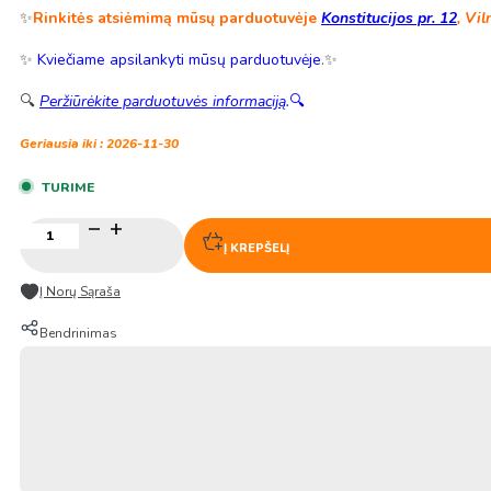
✨
Rinkitės atsiėmimą mūsų parduotuvėje
Konstitucijos pr. 12
, Vil
✨
Kviečiame apsilankyti mūsų parduotuvėje
.✨
🔍
Peržiūrėkite parduotuvės informaciją
.
🔍
Geriausia iki : 2026-11-30
TURIME
produkto
kiekis:
Į KREPŠELĮ
Fermentuoti
lipnus
Į Norų Sąraša
ryžiai
600g
Bendrinimas
–
JuLong
(BBD:
2026-
11-
30)