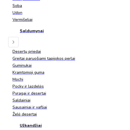
Soba
Udon
Vermišeliai
Saldumynai
Desertų priedai
Greitai paruošiami tapijokos perlai
Guminukai
Kramtomoji guma
Mochi
Pocky ir lazdelės
Pyragai ir desertai
Saldainiai
Sausainiai ir vafliai
Želė desertai
Užkandžiai