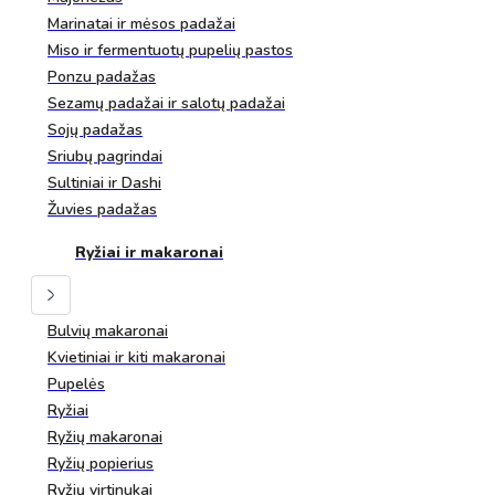
Marinatai ir mėsos padažai
Miso ir fermentuotų pupelių pastos
Ponzu padažas
Sezamų padažai ir salotų padažai
Sojų padažas
Sriubų pagrindai
Sultiniai ir Dashi
Žuvies padažas
Ryžiai ir makaronai
Bulvių makaronai
Kvietiniai ir kiti makaronai
Pupelės
Ryžiai
Ryžių makaronai
Ryžių popierius
Ryžių virtinukai