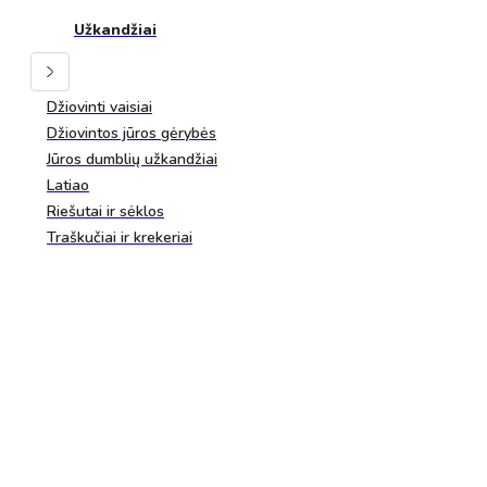
Užkandžiai
Džiovinti vaisiai
Džiovintos jūros gėrybės
Jūros dumblių užkandžiai
Latiao
Riešutai ir sėklos
Traškučiai ir krekeriai