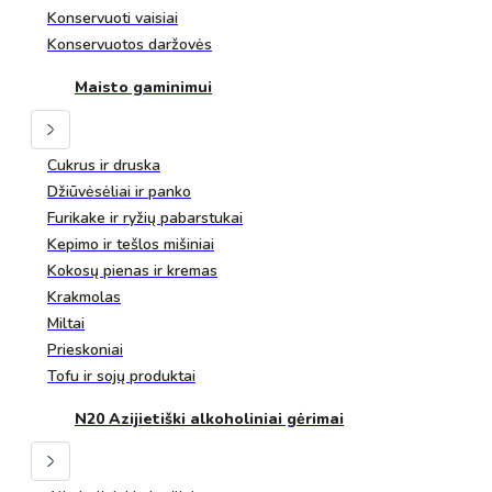
Konservuoti vaisiai
Konservuotos daržovės
Maisto gaminimui
Cukrus ir druska
Džiūvėsėliai ir panko
Furikake ir ryžių pabarstukai
Kepimo ir tešlos mišiniai
Kokosų pienas ir kremas
Krakmolas
Miltai
Prieskoniai
Tofu ir sojų produktai
N20 Azijietiški alkoholiniai gėrimai