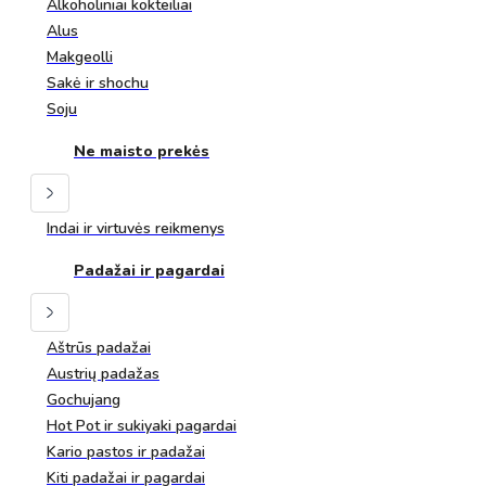
Alkoholiniai kokteiliai
Alus
Makgeolli
Sakė ir shochu
Soju
Ne maisto prekės
Indai ir virtuvės reikmenys
Padažai ir pagardai
Aštrūs padažai
Austrių padažas
Gochujang
Hot Pot ir sukiyaki pagardai
Kario pastos ir padažai
Kiti padažai ir pagardai