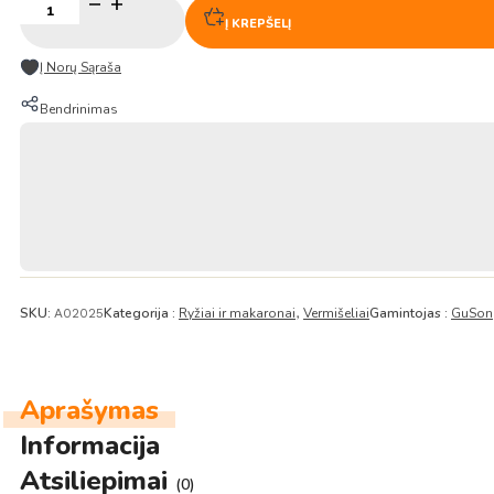
produkto
kiekis:
Į KREPŠELĮ
Spindulinės
pupuolės
Į Norų Sąraša
stikliniai
makaronai
Bendrinimas
320g
–
GuSong
SKU:
Kategorija :
Ryžiai ir makaronai
Vermišeliai
Gamintojas :
GuSon
A02025
,
Aprašymas
Informacija
Atsiliepimai
(0)