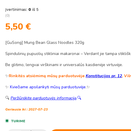
Įvertinimas:
0
iš 5
(0)
5,50
€
[GuSong] Mung Bean Glass Noodles 320g
Spindulinių pupuolių stikliniai makaronai – Verdant jie tampa stiklišk
Be glitimo, lengvai virškinami ir universalūs kasdienėje virtuvėje.
✨
Rinkitės atsiėmimą mūsų parduotuvėje
Konstitucijos pr. 12
, Vil
✨
Kviečiame apsilankyti mūsų parduotuvėje
.✨
🔍
Peržiūrėkite parduotuvės informaciją
.
🔍
Geriausia iki : 2027-07-23
TURIME