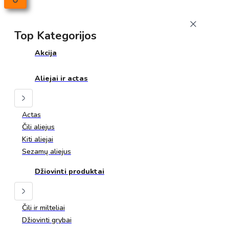
Top Kategorijos
Akcija
Aliejai ir actas
Actas
Čili aliejus
Kiti aliejai
Sezamų aliejus
Džiovinti produktai
Čili ir milteliai
Džiovinti grybai