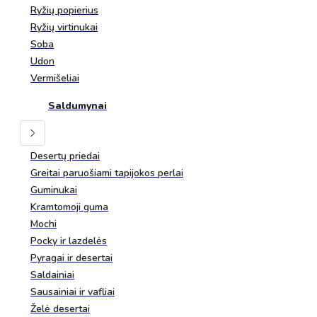
Ryžių popierius
Ryžių virtinukai
Soba
Udon
Vermišeliai
Saldumynai
Desertų priedai
Greitai paruošiami tapijokos perlai
Guminukai
Kramtomoji guma
Mochi
Pocky ir lazdelės
Pyragai ir desertai
Saldainiai
Sausainiai ir vafliai
Želė desertai