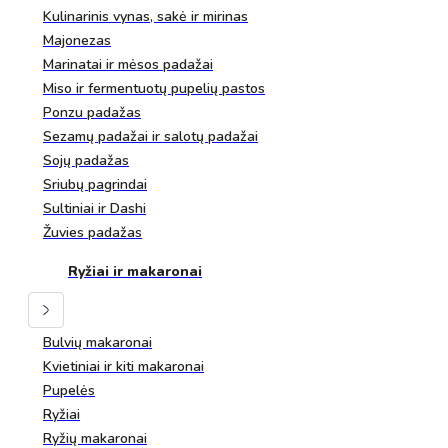
Kulinarinis vynas, sakė ir mirinas
Majonezas
Marinatai ir mėsos padažai
Miso ir fermentuotų pupelių pastos
Ponzu padažas
Sezamų padažai ir salotų padažai
Sojų padažas
Sriubų pagrindai
Sultiniai ir Dashi
Žuvies padažas
Ryžiai ir makaronai
Bulvių makaronai
Kvietiniai ir kiti makaronai
Pupelės
Ryžiai
Ryžių makaronai