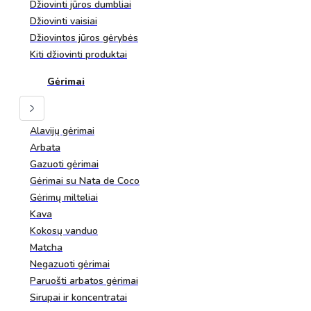
Džiovinti jūros dumbliai
Džiovinti vaisiai
Džiovintos jūros gėrybės
Kiti džiovinti produktai
Gėrimai
Alavijų gėrimai
Arbata
Gazuoti gėrimai
Gėrimai su Nata de Coco
Gėrimų milteliai
Kava
Kokosų vanduo
Matcha
Negazuoti gėrimai
Paruošti arbatos gėrimai
Sirupai ir koncentratai