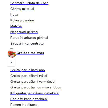
Gėrimai su Nata de Coco
Gėrimų milteliai
Kava
Kokosų vanduo
Matcha
Negazuoti gėrimai
Paruošti arbatos gėrimai
Sirupai ir koncentratai
Greitas maistas
Greitai paruošiami pho
Greitai paruošiami ryžiai
Greitai paruošiami vermišeliai
Greitai paruošiamos miso sriubos
Kiti greitai paruošiami patiekalai
Paruošti kario patiekalai
Ramen indeliuose