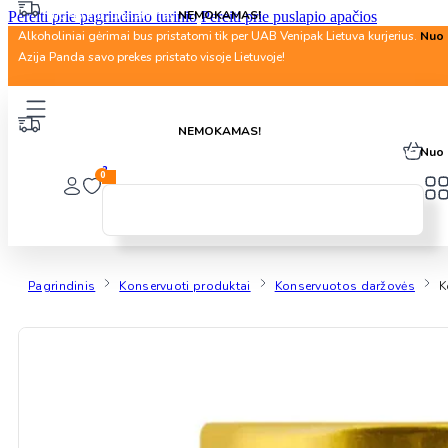
Nuo 40 Eur. pristatymas
NEMOKAMAS!
Pereiti prie pagrindinio turinio
Pereiti prie puslapio apačios
Alkoholiniai gėrimai bus pristatomi tik per UAB Venipak Lietuva kurjerius.
Nuo 
Azija Panda savo prekes pristato visoje Lietuvoje!
Nuo 40 Eur. pristatymas
NEMOKAMAS!
Alkoholiniai gėrimai bus pristatomi tik per UAB Venipak Lietuva kurjerius.
Nuo 
2
0
Pagrindinis
Konservuoti produktai
Konservuotos daržovės
K