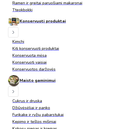
Ramen ir greitai paruošiami makaronai
Tteokbokki
Konservuoti produktai
Kimchi
Kiti konservuoti produktai
Konservuota mėsa
Konservuoti vaisiai
Konservuotos daržovės
Maisto gaminimui
Cukrus ir druska
Džiūvėsėliai ir panko
Furikake ir ryžių pabarstukai
Kepimo ir tešlos mišiniai
Kokosų pienas ir kremas