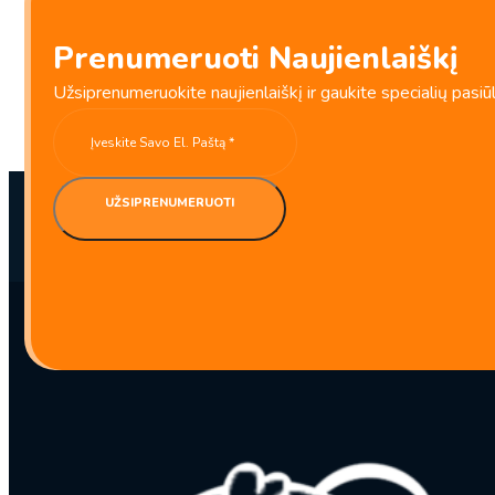
(0)
Prenumeruoti Naujienlaiškį
Konservuoti ridikėliai 280g – FSG
Užsiprenumeruokite naujienlaiškį ir gaukite specialių pasiū
BBD:
2027-01-20
UŽSIPRENUMERUOTI
produkto
kiekis:
Konservuoti
ridikėliai
280g
–
FSG