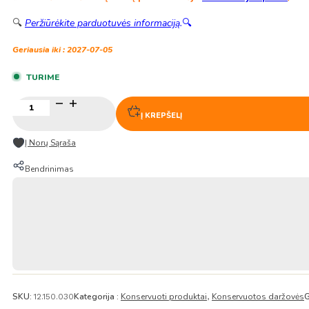
🔍
Peržiūrėkite parduotuvės informaciją
.
🔍
Geriausia iki : 2027-07-05
TURIME
produkto
kiekis:
Į KREPŠELĮ
Konservuoti
Sichuan
Į Norų Sąraša
pipirai
ir
Bendrinimas
daržovės
280g
–
FSG
SKU:
Kategorija :
Konservuoti produktai
Konservuotos daržovės
G
12.150.030
,