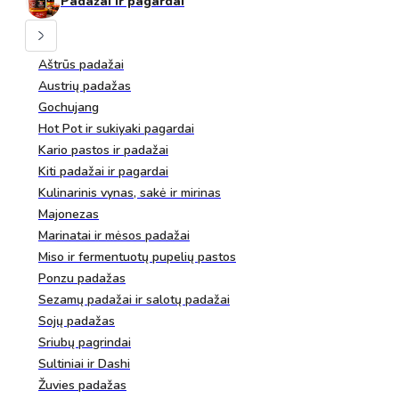
Padažai ir pagardai
Aštrūs padažai
Austrių padažas
Gochujang
Hot Pot ir sukiyaki pagardai
Kario pastos ir padažai
Kiti padažai ir pagardai
Kulinarinis vynas, sakė ir mirinas
Majonezas
Marinatai ir mėsos padažai
Miso ir fermentuotų pupelių pastos
Ponzu padažas
Sezamų padažai ir salotų padažai
Sojų padažas
Sriubų pagrindai
Sultiniai ir Dashi
Žuvies padažas