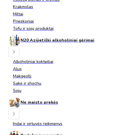
Krakmolas
Miltai
Prieskoniai
Tofu ir sojų produktai
N20 Azijietiški alkoholiniai gėrimai
Alkoholiniai kokteiliai
Alus
Makgeolli
Sakė ir shochu
Soju
Ne maisto prekės
Indai ir virtuvės reikmenys