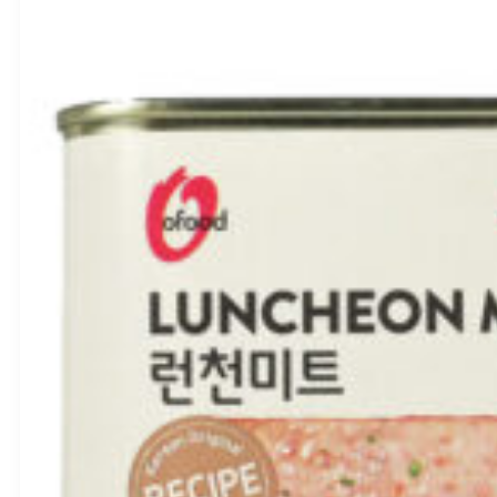
BBD:
2028-03-14
produkto
kiekis:
Mango
griežinėliai
sirupe
425g
–
Royal
Thai