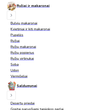
Ryžiai ir makaronai
Bulvių makaronai
Kvietiniai ir kiti makaronai
Pupelės
Ryžiai
Ryžių makaronai
Ryžių popierius
Ryžių virtinukai
Soba
Udon
Vermišeliai
Saldumynai
Desertų priedai
Greitai paruošiami tapijokos perlai