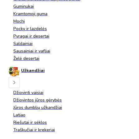
Guminukai
Kramtomoji guma
Mochi
Pocky ir lazdelės
Pyragai ir desertai
Saldainiai
Sausainiai ir vafliai
Želė desertai
Užkandžiai
Džiovinti vaisiai
Džiovintos jūros gėrybės
Jūros dumblių užkandžiai
Latiao
Riešutai ir sėklos
Traškučiai ir krekeriai