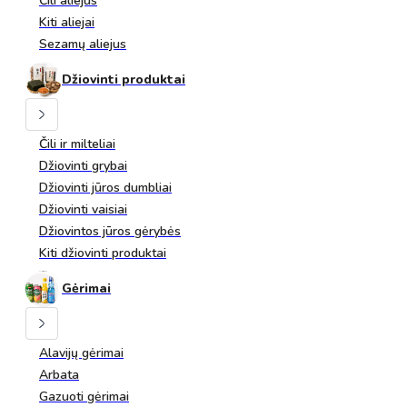
Čili aliejus
Kiti aliejai
Sezamų aliejus
Džiovinti produktai
Čili ir milteliai
Džiovinti grybai
Džiovinti jūros dumbliai
Džiovinti vaisiai
Džiovintos jūros gėrybės
Kiti džiovinti produktai
Gėrimai
Alavijų gėrimai
Arbata
Gazuoti gėrimai