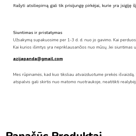
Rašyti atsiliepimą gali tik prisijungę pirkėjai, kurie yra įsigiję 
Siuntimas ir pristatymas
Užsakymą supakuosime per 1-3 d. d. nuo jo gavimo. Kai perduosim
Kai kurios išimtys yra nepriklausančios nuo mūsų. Jei siuntimas 
azijapanda@gmail.com
Mes rūpinamės, kad kuo tiksliau atvaizduotume prekės išvaizdą, 
atspalvis gali skirtis nuo matomo nuotraukoje, neatitikti realybė