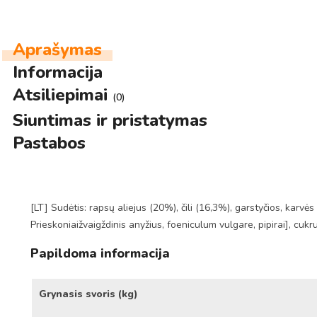
Aprašymas
Informacija
Atsiliepimai
(0)
Siuntimas ir pristatymas
Pastabos
[LT] Sudėtis: rapsų aliejus (20%), čili (16,3%), garstyčios, karvės
Prieskoniaižvaigždinis anyžius, foeniculum vulgare, pipirai], cuk
Papildoma informacija
Grynasis svoris (kg)