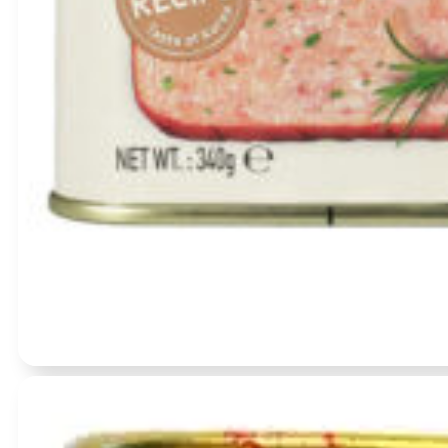
Įvertinimas:
0
iš 5
(0)