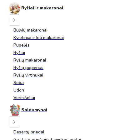
Ryžiai ir makaronai
Bulvių makaronai
Kvietiniai ir kiti makaronai
Pupelės
Ryžiai
Ryžių makaronai
Ryžių popierius
Ryžių virtinukai
Soba
Udon
Vermišeliai
Saldumynai
Desertų priedai
Greitai paruošiami tapijokos perlai