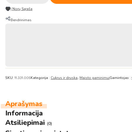
Kukurūzų
sirupas
Į Norų Sąraša
700g
–
Bendrinimas
CJO
SKU:
Kategorija :
Cukrus ir druska
Maisto gaminimui
Gamintojas :
11.331.005
,
Aprašymas
Informacija
Atsiliepimai
(0)