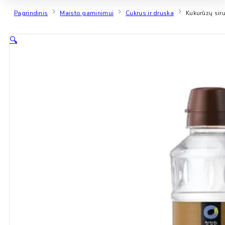
Pagrindinis
Maisto gaminimui
Cukrus ir druska
Kukurūzų sir
🔍