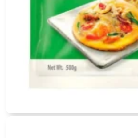
Įvertinimas:
0
iš 5
(0)