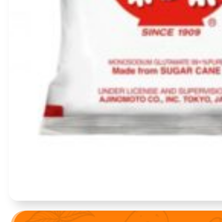
Įvertinimas:
5.00
iš 5 (viso įvertinimų:
1
)