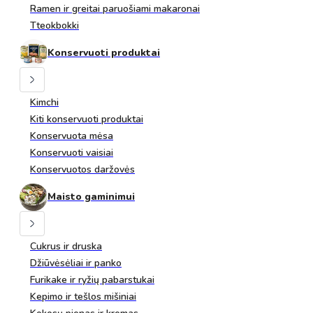
Ramen ir greitai paruošiami makaronai
Tteokbokki
Konservuoti produktai
Kimchi
Kiti konservuoti produktai
Konservuota mėsa
Konservuoti vaisiai
Konservuotos daržovės
Maisto gaminimui
Cukrus ir druska
Džiūvėsėliai ir panko
Furikake ir ryžių pabarstukai
Kepimo ir tešlos mišiniai