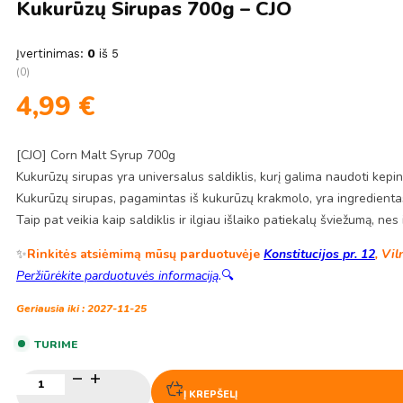
Kukurūzų Sirupas 700g – CJO
Įvertinimas:
0
iš 5
(0)
4,99
€
[CJO] Corn Malt Syrup 700g
Kukurūzų sirupas yra universalus saldiklis, kurį galima naudoti kep
Kukurūzų sirupas, pagamintas iš kukurūzų krakmolo, yra ingredientas, 
Taip pat veikia kaip saldiklis ir ilgiau išlaiko patiekalų šviežumą, ne
✨
Rinkitės atsiėmimą mūsų parduotuvėje
Konstitucijos pr. 12
, Vil
Peržiūrėkite parduotuvės informaciją
.
🔍
Geriausia iki : 2027-11-25
TURIME
produkto
kiekis:
Į KREPŠELĮ