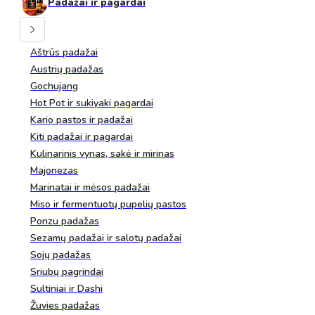
Padažai ir pagardai
Aštrūs padažai
Austrių padažas
Gochujang
Hot Pot ir sukiyaki pagardai
Kario pastos ir padažai
Kiti padažai ir pagardai
Kulinarinis vynas, sakė ir mirinas
Majonezas
Marinatai ir mėsos padažai
Miso ir fermentuotų pupelių pastos
Ponzu padažas
Sezamų padažai ir salotų padažai
Sojų padažas
Sriubų pagrindai
Sultiniai ir Dashi
Žuvies padažas