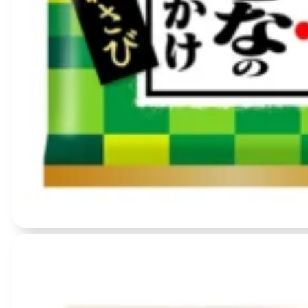
Įvertinimas:
0
iš 5
- 9 %
(0)
Otona No furikake wasabi furikake ryžių pabarstukai 8.4g(2.1g×