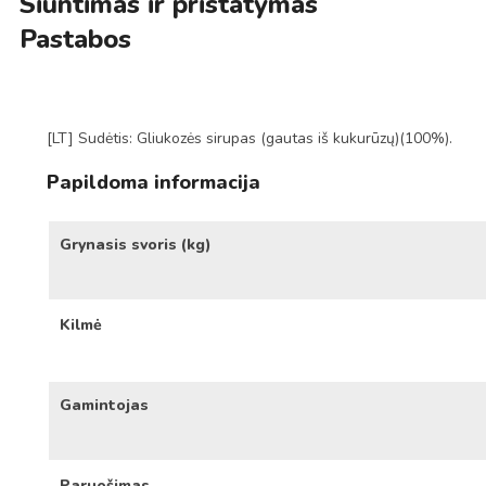
Siuntimas ir pristatymas
Pastabos
[LT] Sudėtis: Gliukozės sirupas (gautas iš kukurūzų)(100%).
Papildoma informacija
Grynasis svoris (kg)
Kilmė
Gamintojas
Paruošimas