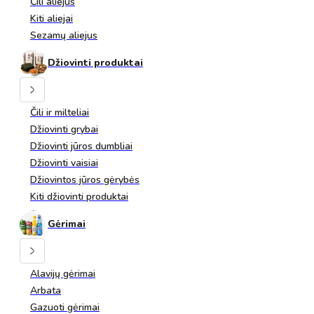
Čili aliejus
Kiti aliejai
Sezamų aliejus
Džiovinti produktai
Čili ir milteliai
Džiovinti grybai
Džiovinti jūros dumbliai
Džiovinti vaisiai
Džiovintos jūros gėrybės
Kiti džiovinti produktai
Gėrimai
Alavijų gėrimai
Arbata
Gazuoti gėrimai