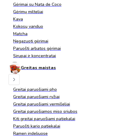
Gėrimai su Nata de Coco
Gėrimų milteliai
Kava
Kokosų vanduo
Matcha
Negazuoti gėrimai
Paruošti arbatos gėrimai
Sirupai ir koncentratai
Greitas maistas
Greitai paruošiami pho
Greitai paruošiami ryžiai
Greitai paruošiami vermišeliai
Greitai paruošiamos miso sriubos
Kiti greitai paruošiami patiekalai
Paruošti kario patiekalai
Ramen indeliuose