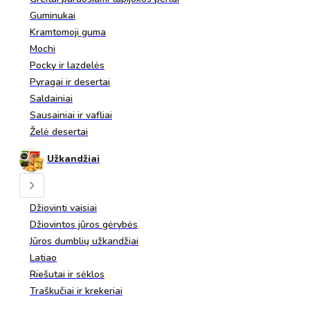
Guminukai
Kramtomoji guma
Mochi
Pocky ir lazdelės
Pyragai ir desertai
Saldainiai
Sausainiai ir vafliai
Želė desertai
Užkandžiai
Džiovinti vaisiai
Džiovintos jūros gėrybės
Jūros dumblių užkandžiai
Latiao
Riešutai ir sėklos
Traškučiai ir krekeriai