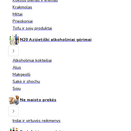
Kokosų pienas ir kremas
Krakmolas
Miltai
Prieskoniai
Tofu ir sojų produktai
N20 Azijietiški alkoholiniai gėrimai
Alkoholiniai kokteiliai
Alus
Makgeolli
Sakė ir shochu
Soju
Ne maisto prekės
Indai ir virtuvės reikmenys