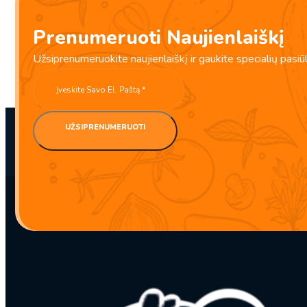
(1)
Prenumeruoti Naujienlaiškį
Ajinomoto – Umami Prieskonis – Mononatrio Glutamatas (MSG)
Užsiprenumeruokite naujienlaiškį ir gaukite specialių pasiū
BBD:
2031-04-02
UŽSIPRENUMERUOTI
produkto
kiekis:
Ajinomoto
–
Umami
Prieskonis
–
Mononatrio
Glutamatas
(MSG)
454g