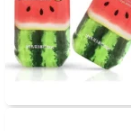
Įvertinimas:
0
iš 5
(0)