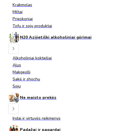
Krakmolas
Miltai
Prieskoniai
Tofu ir sojų produktai
N20 Azijietiški alkoholiniai gėrimai
Alkoholiniai kokteiliai
Alus
Makgeolli
Sakė ir shochu
Soju
Ne maisto prekės
Indai ir virtuvės reikmenys
Padažai ir pagardai