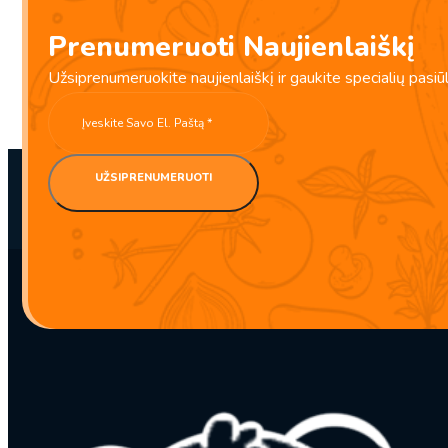
Prenumeruoti Naujienlaiškį
Vynuogių gėrimas su vynuogių Gabaliukais 238ml – Haitai
Užsiprenumeruokite naujienlaiškį ir gaukite specialių pasiū
BBD:
2027-07-06
UŽSIPRENUMERUOTI
produkto
kiekis:
Vynuogių
gėrimas
su
vynuogių
Gabaliukais
238ml
–
Haitai