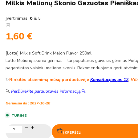
Milkis Melionų Skonio Gazuotas Pieniška
Įvertinimas:
0
iš 5
(0)
1,60
€
[Lotte] Milkis Soft Drink Melon Flavor 250ml
Lotte Melionų skonio gėrimas – tai populiarus gaivusis gėrimas Pietų 
pagardintas vaisiniu meliono skoniu. Rekomenduojama gerti atvėsintą.
✨
Rinkitės atsiėmimą mūsų parduotuvėje
Konstitucijos pr. 12
, Vil
🔍
Peržiūrėkite parduotuvės informaciją
.
🔍
Geriausia iki : 2027-10-28
TURIME
produkto
kiekis:
Į KREPŠELĮ
Milkis