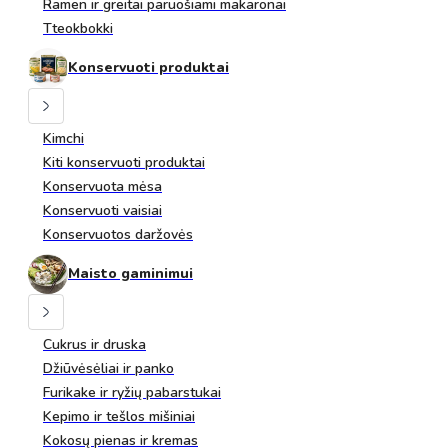
Ramen ir greitai paruošiami makaronai
Tteokbokki
Konservuoti produktai
Kimchi
Kiti konservuoti produktai
Konservuota mėsa
Konservuoti vaisiai
Konservuotos daržovės
Maisto gaminimui
Cukrus ir druska
Džiūvėsėliai ir panko
Furikake ir ryžių pabarstukai
Kepimo ir tešlos mišiniai
Kokosų pienas ir kremas