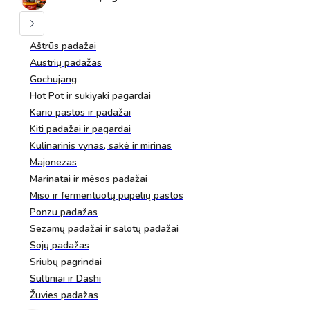
Aštrūs padažai
Austrių padažas
Gochujang
Hot Pot ir sukiyaki pagardai
Kario pastos ir padažai
Kiti padažai ir pagardai
Kulinarinis vynas, sakė ir mirinas
Majonezas
Marinatai ir mėsos padažai
Miso ir fermentuotų pupelių pastos
Ponzu padažas
Sezamų padažai ir salotų padažai
Sojų padažas
Sriubų pagrindai
Sultiniai ir Dashi
Žuvies padažas