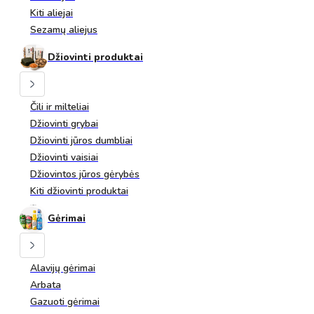
Kiti aliejai
Sezamų aliejus
Džiovinti produktai
Čili ir milteliai
Džiovinti grybai
Džiovinti jūros dumbliai
Džiovinti vaisiai
Džiovintos jūros gėrybės
Kiti džiovinti produktai
Gėrimai
Alavijų gėrimai
Arbata
Gazuoti gėrimai