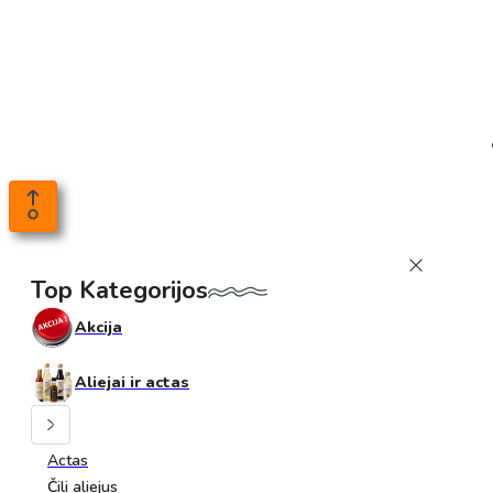
Top Kategorijos
Akcija
Aliejai ir actas
Actas
Čili aliejus