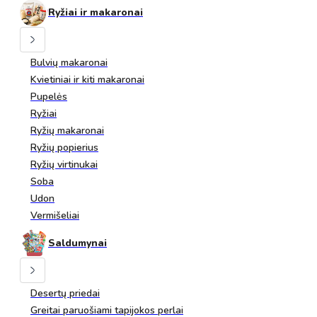
Ryžiai ir makaronai
Bulvių makaronai
Kvietiniai ir kiti makaronai
Pupelės
Ryžiai
Ryžių makaronai
Ryžių popierius
Ryžių virtinukai
Soba
Udon
Vermišeliai
Saldumynai
Desertų priedai
Greitai paruošiami tapijokos perlai