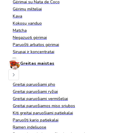
Gėrimai su Nata de Coco
Gėrimų milteliai
Kava
Kokosų vanduo
Matcha
Negazuoti gėrimai
Paruošti arbatos gėrimai
Sirupai ir koncentratai
Greitas maistas
Greitai paruošiami pho
Greitai paruošiami ryžiai
Greitai paruošiami vermišeliai
Greitai paruošiamos miso sriubos
Kiti greitai paruošiami patiekalai
Paruošti kario patiekalai
Ramen indeliuose