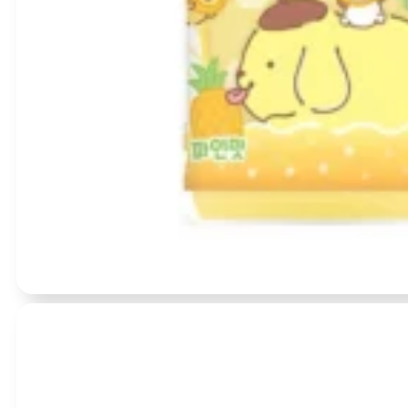
Įvertinimas:
0
iš 5
(0)
SANRIO My Coco POMPOMPURIN ananasų skonio gaivusis gėrim