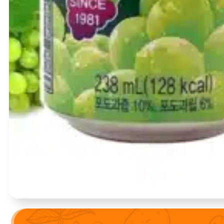
Įvertinimas:
0
iš 5
(0)