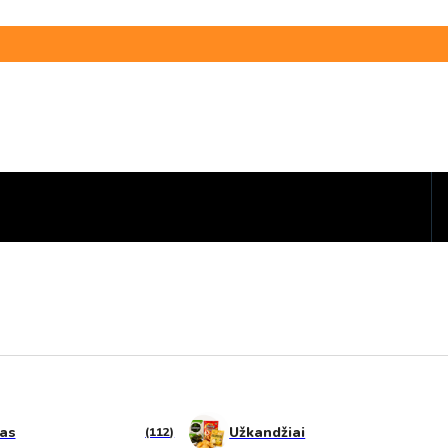
tas
Užkandžiai
(112)