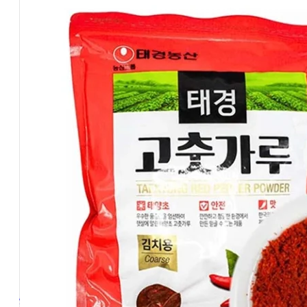
Ryžiai ir makaronai
(68)
N20 Azijietiški alkoholiniai gėrimai
(38)
Ne maisto prekės
(20)
INFORMACIJA
Apie mus