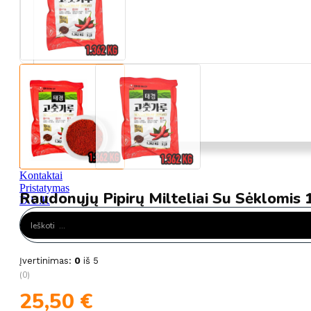
Informacija
Apie mus
Kontaktai
Pristatymas
Raudonųjų Pipirų Milteliai Su Sėklomis
D.U.K
Search
Aekyung
...
Įvertinimas:
0
iš 5
(0)
25,50
€