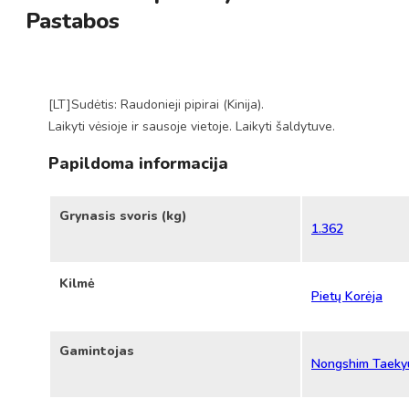
Pastabos
[LT]Sudėtis: Raudonieji pipirai (Kinija).
Laikyti vėsioje ir sausoje vietoje. Laikyti šaldytuve.
Papildoma informacija
Grynasis svoris (kg)
1.362
Kilmė
Pietų Korėja
Gamintojas
Nongshim Taeky