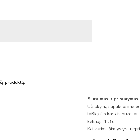
ę šį produktą.
Siuntimas ir pristatymas
Užsakymą supakuosime per 
laišką (jis kartais nukeli
keliauja 1-3 d.
Kai kurios išimtys yra nep