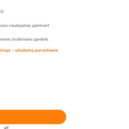
KG
s, kuris naudojamas gaminant
airiems troškiniams gardinti.
ilniuje
– užsakymą paruošiame