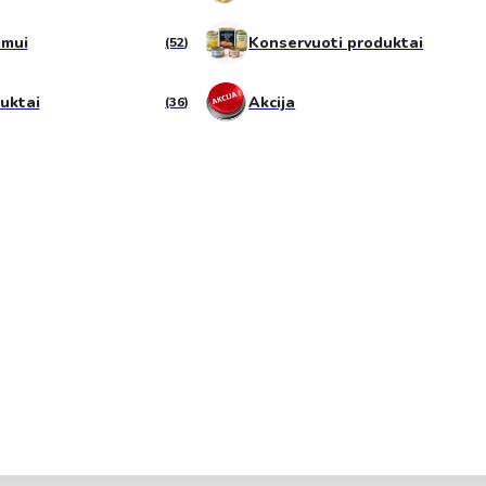
imui
Konservuoti produktai
(52)
duktai
Akcija
(36)