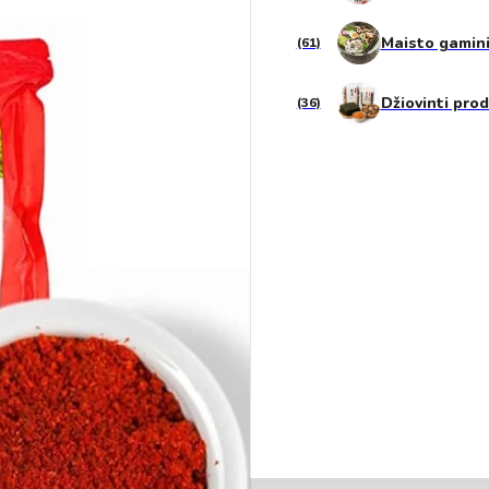
Gėrimai
Maisto gamin
(61)
Aliejai ir actas
Džiovinti pro
(36)