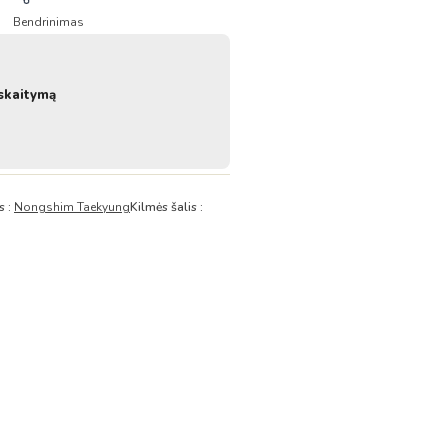
Bendrinimas
skaitymą
s :
Nongshim Taekyung
Kilmės šalis :