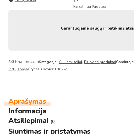
milteliai
Reikalinga Pagalba
su
sėklomis
1.362KG
-
Garantuojame saugų ir patikimą atsi
Nongshim
Taekyung
SKU:
Kategorija :
Čili ir milteliai
Džiovinti produktai
Gamintoja
NAE09144-11
,
Pietų Korėja
Grynasis svoris:
kg.
1.362
Aprašymas
Informacija
Atsiliepimai
(0)
Siuntimas ir pristatymas