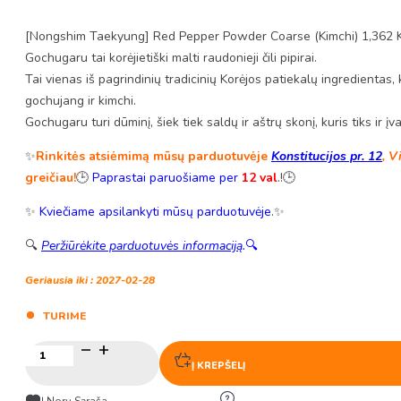
[Nongshim Taekyung] Red Pepper Powder Coarse (Kimchi) 1,362 
Gochugaru tai korėjietiški malti raudonieji čili pipirai.
Tai vienas iš pagrindinių tradicinių Korėjos patiekalų ingredienta
gochujang ir kimchi.
Gochugaru turi dūminį, šiek tiek saldų ir aštrų skonį, kuris tiks ir įv
✨
Rinkitės atsiėmimą mūsų parduotuvėje
Konstitucijos pr. 12
, V
greičiau!
🕒
Paprastai paruošiame per
12 val
.!🕒
✨
Kviečiame apsilankyti mūsų parduotuvėje
.✨
🔍
Peržiūrėkite parduotuvės informaciją
.
🔍
Geriausia iki : 2027-02-28
TURIME
produkto
kiekis:
Į KREPŠELĮ
Raudonųjų
pipirų
Į Norų Sąraša