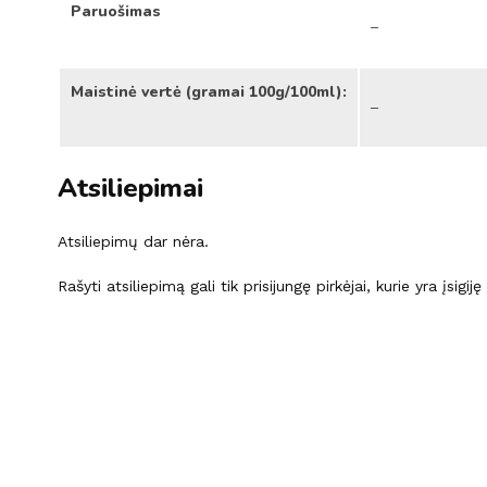
Paruošimas
–
Maistinė vertė (gramai 100g/100ml):
–
Atsiliepimai
Atsiliepimų dar nėra.
Rašyti atsiliepimą gali tik prisijungę pirkėjai, kurie yra įsigij