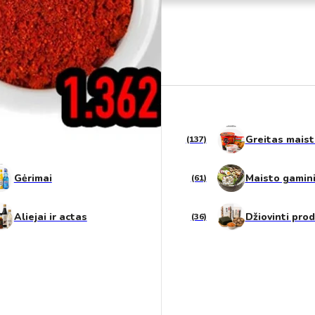
Saldumynai
Greitas mais
(137)
Gėrimai
Maisto gamin
(61)
Aliejai ir actas
Džiovinti pro
(36)