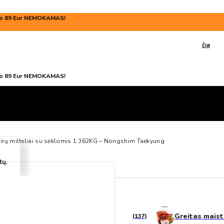
o 89 Eur NEMOKAMAS!
Prieš apsilankant mūsų parduotuvėje, patikrinkite darbo valandas
čia
o 89 Eur NEMOKAMAS!
irų milteliai su sėklomis 1.362KG – Nongshim Taekyung
tų.
Saldumynai
Greitas mais
(137)