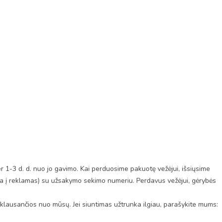
1-3 d. d. nuo jo gavimo. Kai perduosime pakuotę vežėjui, išsiųsime
auja į reklamas) su užsakymo sekimo numeriu. Perdavus vežėjui, gėrybės
riklausančios nuo mūsų. Jei siuntimas užtrunka ilgiau, parašykite mums: