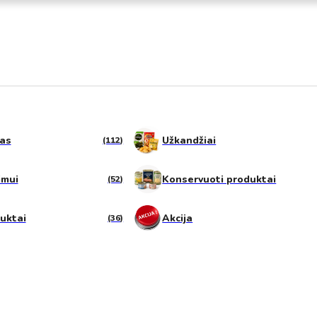
tas
Užkandžiai
(112)
imui
Konservuoti produktai
(52)
duktai
Akcija
(36)