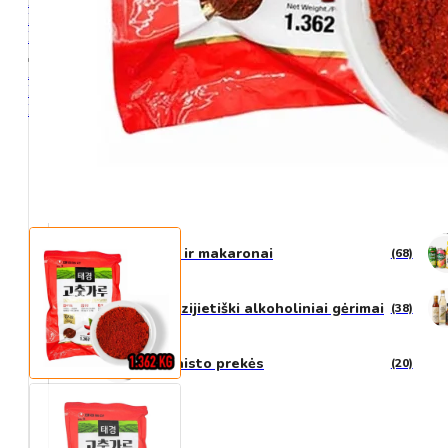
Kontaktai
Pristatymas
D.U.K
Akcija
Pagrindinis
Parduotuvė
Visos Kategorijos
Padažai ir pagardai
(193)
Ryžiai ir makaronai
(68)
N20 Azijietiški alkoholiniai gėrimai
(38)
Ne maisto prekės
(20)