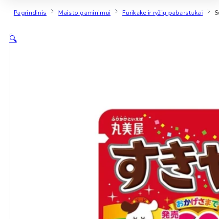
Pagrindinis
Maisto gaminimui
Furikake ir ryžių pabarstukai
S
🔍