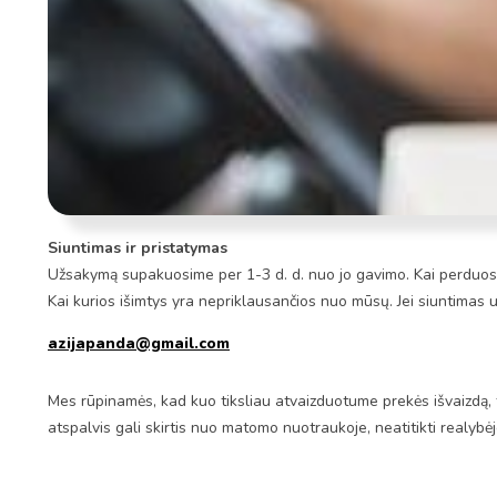
Siuntimas ir pristatymas
Užsakymą supakuosime per 1-3 d. d. nuo jo gavimo. Kai perduosim
Kai kurios išimtys yra nepriklausančios nuo mūsų. Jei siuntimas 
azijapanda@gmail.com
Mes rūpinamės, kad kuo tiksliau atvaizduotume prekės išvaizdą, 
atspalvis gali skirtis nuo matomo nuotraukoje, neatitikti realybė