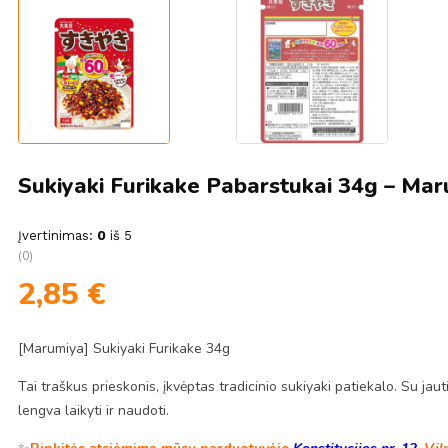
Sukiyaki Furikake Pabarstukai 34g – Ma
Įvertinimas:
0
iš 5
(0)
2,85
€
[Marumiya] Sukiyaki Furikake 34g
Tai traškus prieskonis, įkvėptas tradicinio sukiyaki patiekalo. Su jau
lengva laikyti ir naudoti.