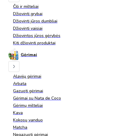
Čili ir milteliai
Džiovinti grybai
Džiovinti jūros dumbliai
Džiovinti vaisiai
Džiovintos jūros gėrybės
Kiti džiovinti produktai
Gėrimai
Alavijų gėrimai
Arbata
Gazuoti gėrimai
Gėrimai su Nata de Coco
Gėrimų milteliai
Kava
Kokosų vanduo
Matcha
Negazuoti gėrimai