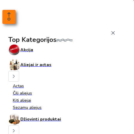
Top Kategorijos
Akcija
Aliejai ir actas
Actas
Čili aliejus
Kiti aliejai
Sezamų aliejus
Džiovinti produktai