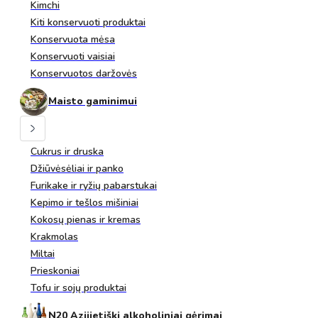
Kimchi
Kiti konservuoti produktai
Konservuota mėsa
Konservuoti vaisiai
Konservuotos daržovės
Maisto gaminimui
Cukrus ir druska
Džiūvėsėliai ir panko
Furikake ir ryžių pabarstukai
Kepimo ir tešlos mišiniai
Kokosų pienas ir kremas
Krakmolas
Miltai
Prieskoniai
Tofu ir sojų produktai
N20 Azijietiški alkoholiniai gėrimai