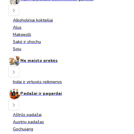
Alkoholiniai kokteiliai
Alus
Makgeolli
Sakė ir shochu
Soju
Ne maisto prekės
Indai ir virtuvės reikmenys
Padažai ir pagardai
Aštrūs padažai
Austrių padažas
Gochujang