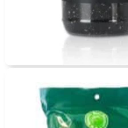
Įvertinimas:
0
iš 5
(0)
Kepintų Juodasis sezamas 130g – SanFeng
BBD:
2027-03-26