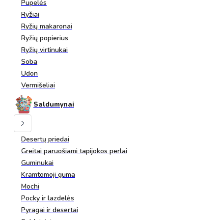
Pupelės
Ryžiai
Ryžių makaronai
Ryžių popierius
Ryžių virtinukai
Soba
Udon
Vermišeliai
Saldumynai
Desertų priedai
Greitai paruošiami tapijokos perlai
Guminukai
Kramtomoji guma
Mochi
Pocky ir lazdelės
Pyragai ir desertai