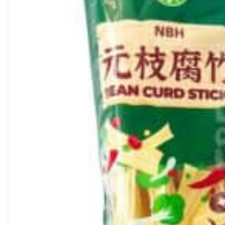
produkto
kiekis:
Kepintų
Juodasis
sezamas
130g
–
SanFeng