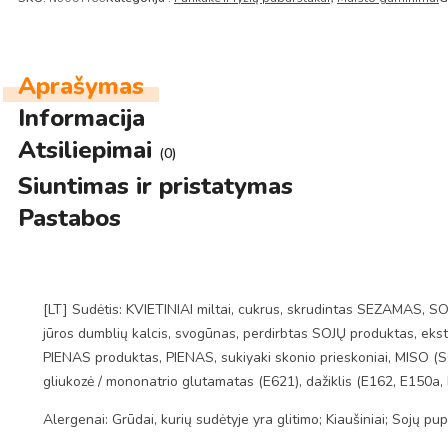
Aprašymas
Informacija
Atsiliepimai
(0)
Siuntimas ir pristatymas
Pastabos
[LT] Sudėtis: KVIETINIAI miltai, cukrus, skrudintas SEZAMAS, SO
jūros dumblių kalcis, svogūnas, perdirbtas SOJŲ produktas, ekstra
PIENAS produktas, PIENAS, sukiyaki skonio prieskoniai, MISO (SOJO
gliukozė / mononatrio glutamatas (E621), dažiklis (E162, E150a, E
Alergenai: Grūdai, kurių sudėtyje yra glitimo; Kiaušiniai; Sojų p