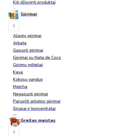
Kiti džiovinti produktai
Gėrimai
Alavijų gėrimai
Arbata
Gazuoti gėrimai
Gėrimai su Nata de Coco
Gėrimų milteliai
Kava
Kokosų vanduo
Matcha
Negazuoti gėrimai
Paruošti arbatos gėrimai
Sirupai ir koncentratai
Greitas maistas