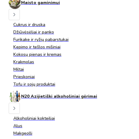
Maisto gaminimui
Cukrus ir druska
Džiūvėsėliai ir panko
Furikake ir ryžių pabarstukai
Kepimo ir tešlos mišiniai
Kokosų pienas ir kremas
Krakmolas
Miltai
Prieskoniai
Tofu ir sojų produktai
N20 Azijietiški alkoholiniai gėrimai
Alkoholiniai kokteiliai
Alus
Makgeolli