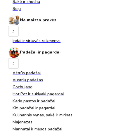
Sakė ir shochu
Soju
Ne maisto prekės
Indai ir virtuvės reikmenys
Padažai ir pagardai
Aštrūs padažai
Austrių padažas
Gochujang
Hot Pot ir sukiyaki pagardai
Kario pastos ir padažai
Kiti padažai ir pagardai
Kulinarinis vynas, sakė ir mirinas
Majonezas
Marinatai ir mėsos padažai