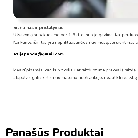
Siuntimas ir pristatymas
Užsakymą supakuosime per 1-3 d. d. nuo jo gavimo. Kai perduosim
Kai kurios išimtys yra nepriklausančios nuo mūsų. Jei siuntimas 
azijapanda@gmail.com
Mes rūpinamės, kad kuo tiksliau atvaizduotume prekės išvaizdą, 
atspalvis gali skirtis nuo matomo nuotraukoje, neatitikti realybė
Panašūs Produktai