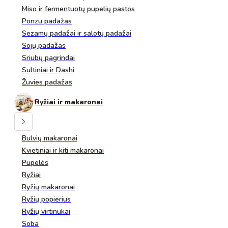
Miso ir fermentuotų pupelių pastos
Ponzu padažas
Sezamų padažai ir salotų padažai
Sojų padažas
Sriubų pagrindai
Sultiniai ir Dashi
Žuvies padažas
Ryžiai ir makaronai
Bulvių makaronai
Kvietiniai ir kiti makaronai
Pupelės
Ryžiai
Ryžių makaronai
Ryžių popierius
Ryžių virtinukai
Soba