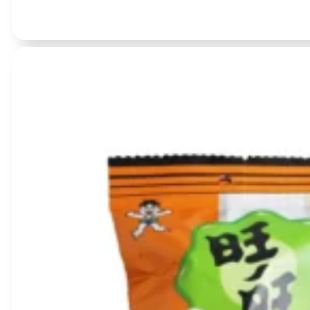
Įvertinimas:
0
iš 5
(0)
ANGRY SPICY aštrus vytinto kalmaro užkandis 20g
BBD:
2026-11-28
produkto
kiekis:
ANGRY
SPICY
aštrus
vytinto
kalmaro
užkandis
20g