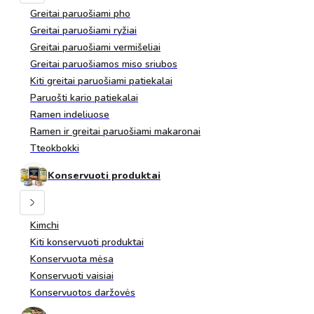
Greitai paruošiami pho
Greitai paruošiami ryžiai
Greitai paruošiami vermišeliai
Greitai paruošiamos miso sriubos
Kiti greitai paruošiami patiekalai
Paruošti kario patiekalai
Ramen indeliuose
Ramen ir greitai paruošiami makaronai
Tteokbokki
Konservuoti produktai
Kimchi
Kiti konservuoti produktai
Konservuota mėsa
Konservuoti vaisiai
Konservuotos daržovės