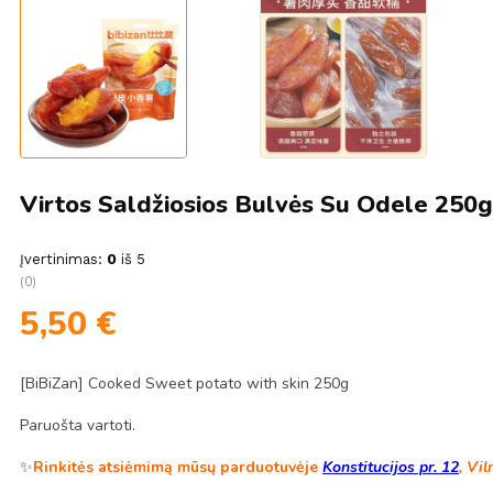
Virtos Saldžiosios Bulvės Su Odele 250g
Įvertinimas:
0
iš 5
(0)
5,50
€
[BiBiZan] Cooked Sweet potato with skin 250g
Paruošta vartoti.
✨
Rinkitės atsiėmimą mūsų parduotuvėje
Konstitucijos pr. 12
, Vil