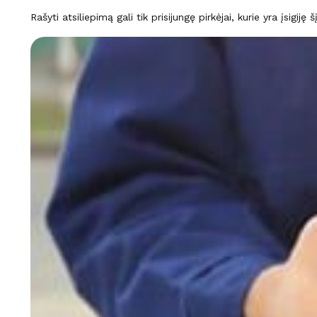
Rašyti atsiliepimą gali tik prisijungę pirkėjai, kurie yra įsigiję 