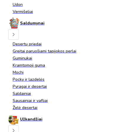
Udon
Vermišeliai
Saldumynai
Desertų priedai
Greitai paruošiami tapijokos perlai
Guminukai
Kramtomoji guma
Mochi
Pocky ir lazdelės
Pyragai ir desertai
Saldainiai
Sausainiai ir vafliai
Želė desertai
Užkandžiai