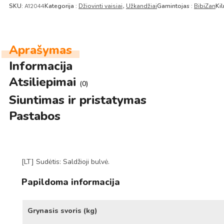
SKU:
Kategorija :
Džiovinti vaisiai
Užkandžiai
Gamintojas :
BibiZan
Kil
A12044
,
Aprašymas
Informacija
Atsiliepimai
(0)
Siuntimas ir pristatymas
Pastabos
[LT] Sudėtis: Saldžioji bulvė.
Papildoma informacija
Grynasis svoris (kg)