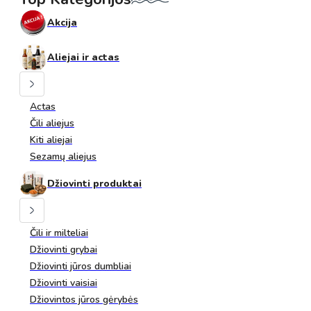
Akcija
Aliejai ir actas
Actas
Čili aliejus
Kiti aliejai
Sezamų aliejus
Džiovinti produktai
Čili ir milteliai
Džiovinti grybai
Džiovinti jūros dumbliai
Džiovinti vaisiai
Džiovintos jūros gėrybės