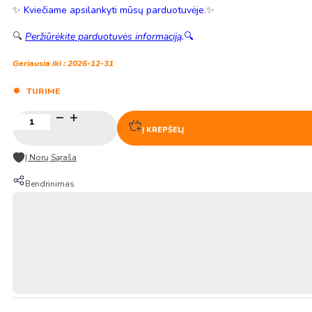
✨
Kviečiame apsilankyti mūsų parduotuvėje
.✨
🔍
Peržiūrėkite parduotuvės informaciją
.
🔍
Geriausia iki : 2026-12-31
TURIME
produkto
kiekis:
Į KREPŠELĮ
Virtos
saldžiosios
Į Norų Sąraša
bulvės
su
Bendrinimas
odele
250g
–
BiBiZan