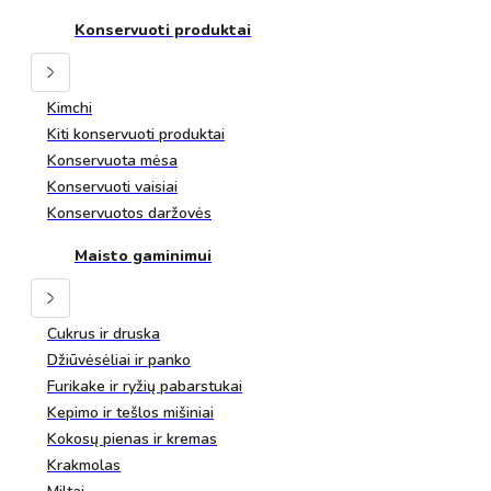
Konservuoti produktai
Kimchi
Kiti konservuoti produktai
Konservuota mėsa
Konservuoti vaisiai
Konservuotos daržovės
Maisto gaminimui
Cukrus ir druska
Džiūvėsėliai ir panko
Furikake ir ryžių pabarstukai
Kepimo ir tešlos mišiniai
Kokosų pienas ir kremas
Krakmolas