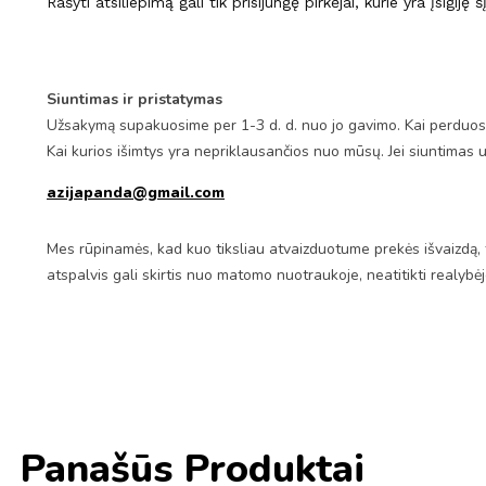
Rašyti atsiliepimą gali tik prisijungę pirkėjai, kurie yra įsigiję 
Siuntimas ir pristatymas
Užsakymą supakuosime per 1-3 d. d. nuo jo gavimo. Kai perduosim
Kai kurios išimtys yra nepriklausančios nuo mūsų. Jei siuntimas 
azijapanda@gmail.com
Mes rūpinamės, kad kuo tiksliau atvaizduotume prekės išvaizdą, 
atspalvis gali skirtis nuo matomo nuotraukoje, neatitikti realybė
Panašūs Produktai