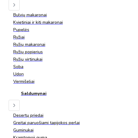
Bulvių makaronai
Kvietiniai ir kiti makaronai
Pupelės
Ryžiai
Ryžių makaronai
Ryžių popierius
Ryžių virtinukai
Soba
Udon
Vermišeliai
Saldumynai
Desertų priedai
Greitai paruošiami tapijokos perlai
Guminukai
Kramtomoji guma