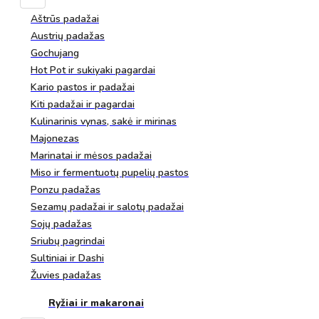
Aštrūs padažai
Austrių padažas
Gochujang
Hot Pot ir sukiyaki pagardai
Kario pastos ir padažai
Kiti padažai ir pagardai
Kulinarinis vynas, sakė ir mirinas
Majonezas
Marinatai ir mėsos padažai
Miso ir fermentuotų pupelių pastos
Ponzu padažas
Sezamų padažai ir salotų padažai
Sojų padažas
Sriubų pagrindai
Sultiniai ir Dashi
Žuvies padažas
Ryžiai ir makaronai