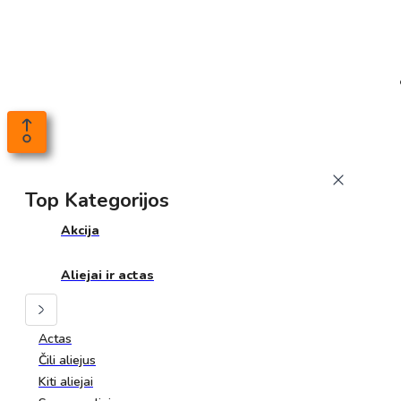
Top Kategorijos
Akcija
Aliejai ir actas
Actas
Čili aliejus
Kiti aliejai