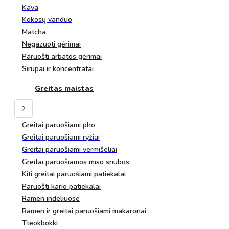
Kava
Kokosų vanduo
Matcha
Negazuoti gėrimai
Paruošti arbatos gėrimai
Sirupai ir koncentratai
Greitas maistas
Greitai paruošiami pho
Greitai paruošiami ryžiai
Greitai paruošiami vermišeliai
Greitai paruošiamos miso sriubos
Kiti greitai paruošiami patiekalai
Paruošti kario patiekalai
Ramen indeliuose
Ramen ir greitai paruošiami makaronai
Tteokbokki