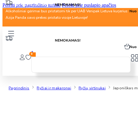
Nuo 40 Eur. pristatymas
NEMOKAMAS!
Pereiti prie pagrindinio turinio
Pereiti prie puslapio apačios
Alkoholiniai gėrimai bus pristatomi tik per UAB Venipak Lietuva kurjerius.
Nuo 
Azija Panda savo prekes pristato visoje Lietuvoje!
Nuo 40 Eur. pristatymas
NEMOKAMAS!
Alkoholiniai gėrimai bus pristatomi tik per UAB Venipak Lietuva kurjerius.
Nuo 
0
0
Pagrindinis
Ryžiai ir makaronai
Ryžių virtinukai
Japoniškas m