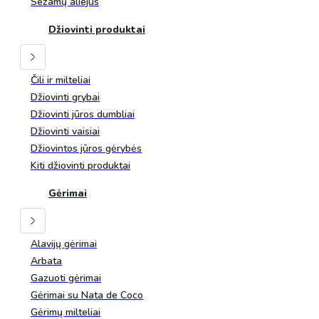
Sezamų aliejus
Džiovinti produktai
Čili ir milteliai
Džiovinti grybai
Džiovinti jūros dumbliai
Džiovinti vaisiai
Džiovintos jūros gėrybės
Kiti džiovinti produktai
Gėrimai
Alavijų gėrimai
Arbata
Gazuoti gėrimai
Gėrimai su Nata de Coco
Gėrimų milteliai