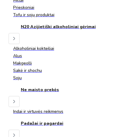
Miltai
Prieskoniai
Tofu ir sojų produktai
N20 Azijietiški alkoholiniai gėrimai
Alkoholiniai kokteiliai
Alus
Makgeolli
Sakė ir shochu
Soju
Ne maisto prekės
Indai ir virtuvės reikmenys
Padažai ir pagardai