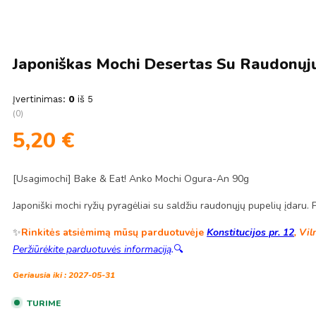
Japoniškas Mochi Desertas Su Raudonųjų
Įvertinimas:
0
iš 5
(0)
5,20
€
[Usagimochi] Bake & Eat! Anko Mochi Ogura-An 90g
Japoniški mochi ryžių pyragėliai su saldžiu raudonųjų pupelių įdaru. 
✨
Rinkitės atsiėmimą mūsų parduotuvėje
Konstitucijos pr. 12
, Vil
Peržiūrėkite parduotuvės informaciją
.
🔍
Geriausia iki : 2027-05-31
TURIME