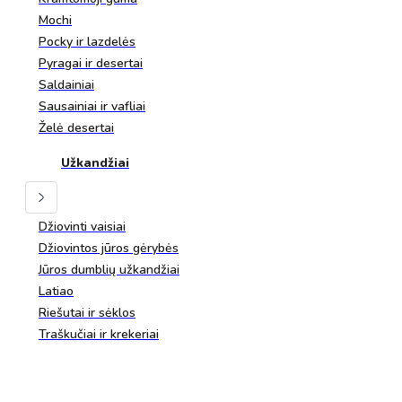
Mochi
Pocky ir lazdelės
Pyragai ir desertai
Saldainiai
Sausainiai ir vafliai
Želė desertai
Užkandžiai
Džiovinti vaisiai
Džiovintos jūros gėrybės
Jūros dumblių užkandžiai
Latiao
Riešutai ir sėklos
Traškučiai ir krekeriai