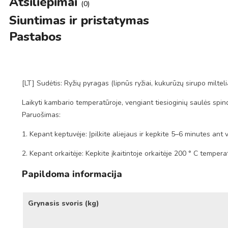
Atsiliepimai
(0)
Siuntimas ir pristatymas
Pastabos
[LT] Sudėtis: Ryžių pyragas (lipnūs ryžiai, kukurūzų sirupo milte
Laikyti kambario temperatūroje, vengiant tiesioginių saulės spin
Paruošimas:
1. Kepant keptuvėje: Įpilkite aliejaus ir kepkite 5–6 minutes ant 
2. Kepant orkaitėje: Kepkite įkaitintoje orkaitėje 200 ° C tempe
Papildoma informacija
Grynasis svoris (kg)